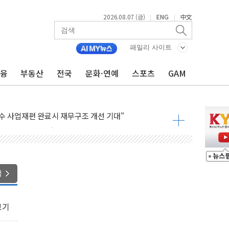
2026.08.07 (금)
ENG
中文
|
|
패밀리 사이트
금융
부동산
전국
문화·연예
스포츠
GAM
∙CRO가 이끈 '기술주 상승장'
F 급등, SK하이닉스 레버리지는 급락
여수 사업재편 완료시 재무구조 개선 기대"
'수수료 평생 우대' 이벤트 진행
청년 자산격차 해소' 특위 출범…"소외되는 계층 없도록"
32억…신제품 효과에 실적 호조
 하락…외국인 매도에 6258.77
색
0명 등 1100명 참석...인사·처우 관심
 기초화학 가격 강세 완화"
보기
으로 확산...헬기 3대 투입 진화 중
GS·현산 참여…'공사비 인상 차단' 조건