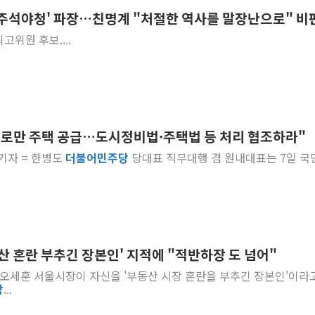
 주석야청' 파장…친명계 "처절한 역사를 말장난으로" 비
호남반도체 산단 하루 65
고위원 후보....
[일본 증시] 닛케이, 레이저
[인사] 외교부
롯데케미칼, 2분기 영업익 1
외교부, 美 의원들 정통망법 
'세기의 거래', 인도 50조
말로만 주택 공급…도시정비법·주택법 등 처리 협조하라"
하나은행, 7일부터 비대면 
 기자 = 한병도
더불
어
민주
당
당대표 직무대행 겸 원내대표는 7일 국
공진원, 맨시티 선수단에 한
GS25 '소비뇽레몬블랑하이
산 혼란 부추긴 장본인' 지적에 "적반하장 도 넘어"
자 = 오세훈 서울시장이 자신을 '부동산 시장 혼란을 부추긴 장본인'이라
당
...