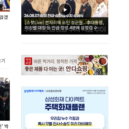
 않겠
[스팟Live] 한자리에 모인 장군들...李대통령,
이상렬 대장 등 진급 장성 4명에 삼정검 수치
직접 수여｜26.08.07 장성 진급·삼정검 수치
수여식
보기
' 박