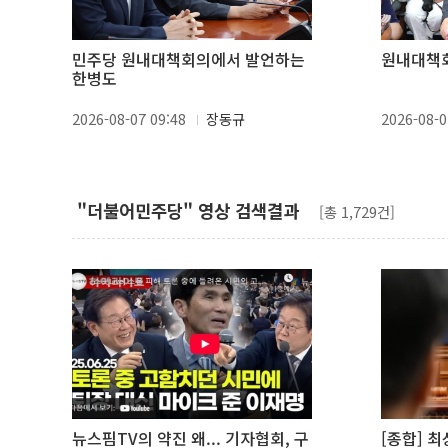
민주당 원내대책회의에서 발언하는
원내대책
한병도
2026-08-07 09:48
장동규
2026-08-0
"더불어민주당" 영상 검색결과
[총 1,729건]
뉴스핌TV의 약진 왜... 기자협회, 구
[종합] 