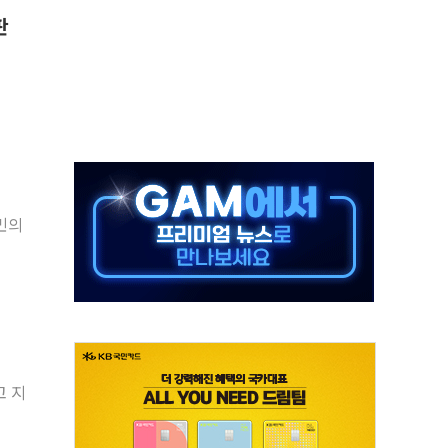
판
만톤 용수 필요…절반은 하수처리수로 공급한다
텍·SBG 실적 우려에 이틀째 하락...토픽스는 상승
101억 '흑자전환'
비판에 반박..."디지털 환경 변화에 따른 것"
원 규모 라팔 도입 속도...프랑스 인도에 판매 제안서 제출
주담대 신규 취급 중단
민의
글 디자인 협업 제품 전달
볼', 레드닷 디자인 어워드 수상
고 지