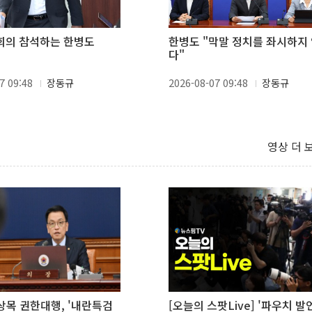
회의 참석하는 한병도
한병도 "막말 정치를 좌시하지
다"
7 09:48
장동규
2026-08-07 09:48
장동규
영상 더 
최상목 권한대행, '내란특검
[오늘의 스팟Live] '파우치 발언