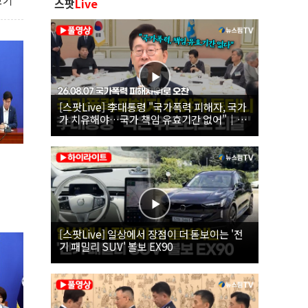
보기
스팟
Live
[스팟Live] 李대통령 "국가폭력 피해자, 국가
가 치유해야…국가 책임 유효기간 없어"｜
26.08.07 국가폭력 피해자 위로 오찬
[스팟Live] 일상에서 장점이 더 돋보이는 '전
기 패밀리 SUV' 볼보 EX90