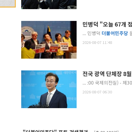
민병덕 "오늘 67개 
... 민병덕
더불
어
민주
당
을
2026-08-07 11:48
전국 광역 단체장 8월
2026-08-07 06:30