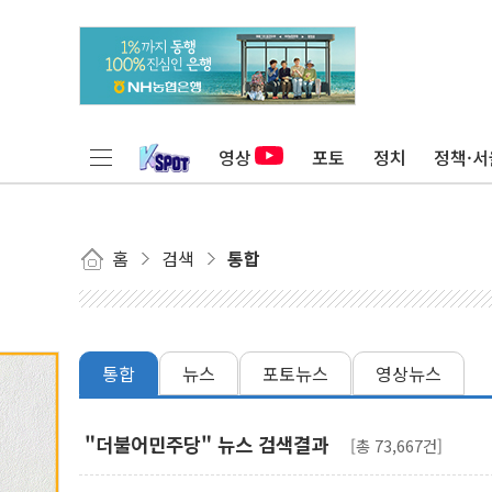
영상
포토
정치
정책·서
홈
검색
통합
통합
뉴스
포토뉴스
영상뉴스
"더불어민주당" 뉴스 검색결과
[총 73,667건]