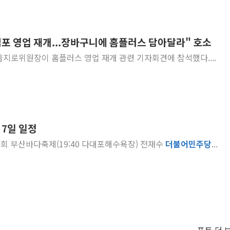
점포 영업 재개...장바구니에 홈플러스 담아달라" 호소
지로위원장이 홈플러스 영업 재개 관련 기자회견에 참석했다....
 7일 일정
... :00 국제의전실) - 제30회 부산바다축제(19:40 다대포해수욕장) 전재수
더불
어
민주
당
...