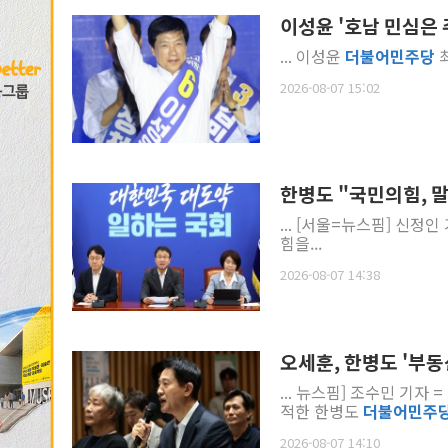
이성윤 '호남 민심은
... 이성윤
더불
어
민주
당
최
2026-08-07 15:02
한병도 "국민의힘, 
... [서울=뉴스핌] 신정인
힘을...
2026-08-07 14:38
오세훈, 한병도 '부동
... 뉴스핌] 조수민 기
적한 한병도
더불
어
민주
2026-08-07 14:10