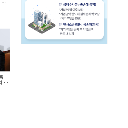
 인
 촉
치 해