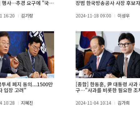
권 행사…추경 요구에 "국정
장범 한국방송공사 사장 후보자
논의"
사청문회 생중계 外 (11.18)
1 16:20
김기랑
2024-11-18 09:00
이성우
투세 폐지 동의...1500만
[종합] 한동훈, 尹 대통령 사과
 입장 고려"
구…"사과를 비롯한 필요한 조
야"
4 10:28
지혜진
2024-11-04 10:14
김가희