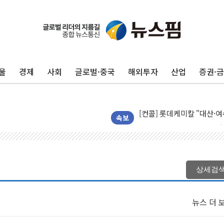
울
경제
사회
글로벌·중국
해외투자
산업
증권·
[중국증시 마감] CPO∙PCB
[ETF 시황] 2차전지 ET
[컨콜] 롯데케미칼 "대산·
SK증권, 비대면 고객 대상 
속보
통합위, 'AI 포용사회'·'
코웨이, 2분기 영업익 25
[마감시황] 코스피, 7주 연속
상세검
중수청 임용설명회에 검사 11
[컨콜] 롯데케미칼, "하반기
뉴스 더 
안동 송천동 양봉장 화재 야산
목동8단지 현설에 대우·DL·