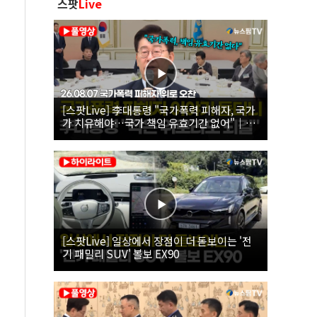
스팟
Live
[스팟Live] 李대통령 "국가폭력 피해자, 국가
가 치유해야…국가 책임 유효기간 없어"｜
26.08.07 국가폭력 피해자 위로 오찬
[스팟Live] 일상에서 장점이 더 돋보이는 '전
기 패밀리 SUV' 볼보 EX90