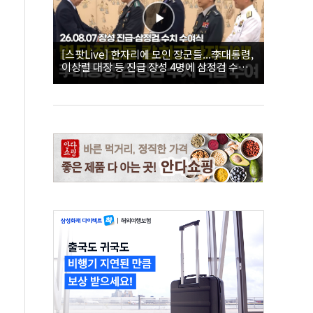
[스팟Live] 한자리에 모인 장군들...李대통령,
이상렬 대장 등 진급 장성 4명에 삼정검 수치
직접 수여｜26.08.07 장성 진급·삼정검 수치
수여식