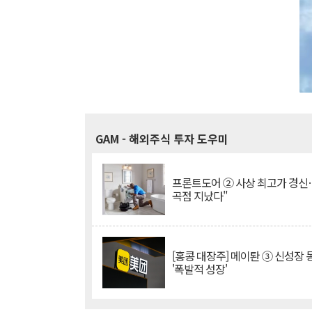
GAM
- 해외주식 투자 도우미
프론트도어 ② 사상 최고가 경신
곡점 지났다"
[홍콩 대장주] 메이퇀 ③ 신성장
'폭발적 성장'