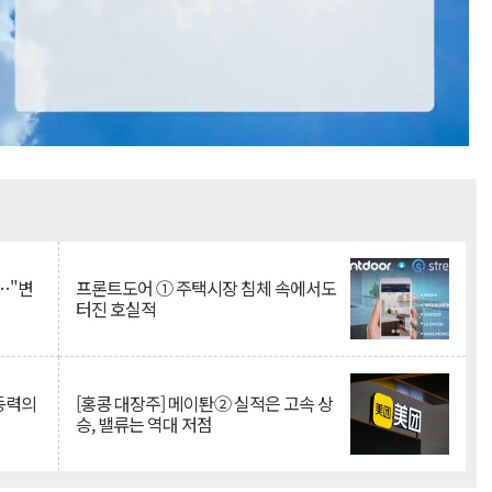
Mute
…"변
프론트도어 ① 주택시장 침체 속에서도
터진 호실적
 동력의
[홍콩 대장주] 메이퇀② 실적은 고속 상
승, 밸류는 역대 저점