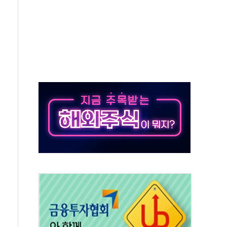
노원구 어르신에 삼계탕 배식 봉사
0% 적용하니…재건축보다 재개발 사업성 개선↑
콘텐츠 '소셜아이어워드' 대상 수상
PG 투입 비중 37%…하반기 확대 추진"
금 사라진다, OK·애큐온·페퍼만 남아
만에 서울서 40도 넘어
범…에너지 유니콘기업 본격 육성