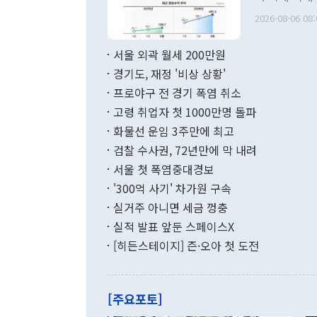
관의 무리한 
출 호조로 월
다. [정동영 통일부 장관이 지난달 23일 오후 서울 종로구 정부서울청사에
2026-08-06 08:
료=한국은행] 한국은행이 6일 발표한 '2026년 6월 국제수지(잠정)'에
서 취임 1주년 
면 지난 6월
부 장관 권한
1000만달러
서울 외곽 월세 200만원
발전 구상'을
이에 따라 올
적 갈등 해결
경기도, 재정 '비상 상황'
했다. 경상수
결과 혐오의 
9000만달러
프로야구 전 경기 폭염 취소
년간의 CVI
지 기준 상품
고령 취업자 첫 1000만명 돌파
무너졌다고도 
며 월간 기준
현실을 바꾸는
달러로 38.
화물선 운임 3주만에 최고
를 평화 체제
196.9% 급
검찰 수사권, 72년만에 막 내려
함께 4자 대
수출은 160
지만 이 대통
서울 첫 폭염중대경보
(18.6%) 
화공존 정책이
했다. 통관 기
'300억 사기' 차가원 구속
다"고 지적했
(16.4%)
투리가 잡혀 
실거주 아니면 세금 껑충
월(-10억9
쁜 상황이 초
증가와 유류할
실적 발표 앞둔 스페이스X
9·19 군사
기록했지만 
[히든스테이지] 즌·오아 첫 도전
"우리의 선의
로 전환됐다.
으로 약간의 의문
를 기록해 전
관은 업무보고
는 배당수입
주의에 근거한
줄면서 25억
[주요포토]
라며 "여러분
억1000만달
이 9월 러시