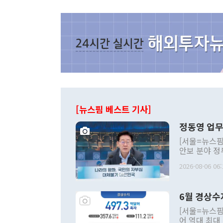
[뉴스핌 베스트 기사]
정동영 업무
[서울=뉴스핌
안보 분야 정
평화공존 발전
2026-08-06 06:
발언 중에는 
언한 것이 있
령은 공개적으
6월 경상수
주의적 희망에
관의 대북 정
[서울=뉴스핌
관 부처 장관
어 역대 최대