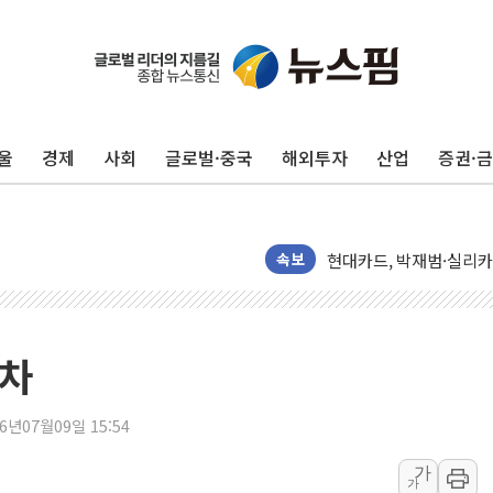
서울 재건축·재개발 정상화
[인사] 공정거래위원회
울
경제
사회
글로벌·중국
해외투자
산업
증권·
KDB생명 본입찰 3파전
반도체공학회 "R&D직 
카카오, 2026년 임금협
현대카드, 박재범·실리카겔
속보
[르포] 육군, 2031년까
송도 신축 아파트서 외벽
깊이가 다른 글로벌 투자 정
열차
"호남 없이 민주 당권 없
SK하이닉스, 주주환원 
26년07월09일 15:54
'무순위' 기회 왔다…신
가
가
野 의원 42명, '사관학