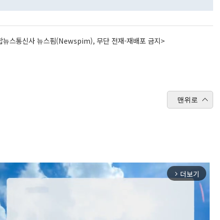
뉴스통신사 뉴스핌(Newspim), 무단 전재-재배포 금지>
맨위로
더보기
arrow_forward_ios