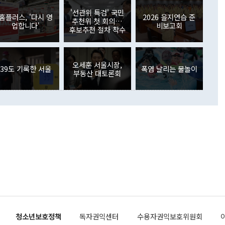
월(369억9000만달러)을 넘어선 것이다. 직접투자에서는 내국
원에서 (참석을) 검토하고 있다"고 발언한 데 대해서도 조 장관
가 80억1000만달러, 외국인의 국내투자가 46억3000만달러
'선관위 특검' 국민
외교부의 몫"이라며 "아직 거기까지 진도가 나가지 않았다"고
홈플러스, '다시 영
2026 을지연습 준
. 증권투자에서는 외국인의 국내 주식 매도세가 이어졌다. 외
추천위 첫 회의…
업합니다'
비보고회
장관이 이날 소개한 대북 구상과 설명은 정부 내 조율을 거치지
주식 투자는 차익실현 매도 등의 영향으로 316억1000만달러
후보추천 절차 착수
서 문제가 있다. 특히 주적 표현 대체와 국호 사용, 9·19 군
(-310억5000만달러)에 이어 역대 최대 순매도 기록을 다시
 4자회담 추진 등은 통일부 장관이 결정할 사안이 아니어서 월
국인의 국내 채권투자는 세계국채지수(WGBI) 자금 유입에도
이 나오고 있다. 이 대통령은 정 장관의 업무보고를 듣고 난
도래 영향으로 증가 폭이 줄어든 52억9000만달러를 기록했
무보고에 발표했다고 승인난 건 아니다"라고 재차 확인했다. 정
오세훈 서울시장,
 해외 증권투자는 주식을 중심으로 35억6000만달러 증가했
39도 기록한 서울
폭염 날리는 물놀이
부동산 대토론회
통은 "정 장관의 발언 내용은 대부분 국가안전보장회의(NSC)
newspim.com
된 사안이 아닌 정 장관의 개인적 생각에 가깝다"며 "안보 관
이 정부의 공식 정책이 아닌 사안을 추진하겠다고 업무보고를
 면전에서 '국군통수권자가 나서야 한다'고 주장한 것은 심각
 5일 청와대 영빈관에서 열린 통일
 외교 안보 부처 업무보고에서 발언하고 있다. [사진=청와대]
장이 현 시점에서 이미 참고가 될 수 없는 과거의 경험 또는 사
식에 기반하고 있다는 것이다. 정 장관이 주장하는 구상은 급
 있는 북한의 전략과 한반도 및 국제 정세를 전혀 반영하지
 비판이 제기되고 있다. 정 장관이 "흘러간 선(先)비핵화만
현실을 바꾸지 못한다"고 언급한 것은 지금까지의 대북 접근
 있다. 북핵 위기 발발 이후 지금까지 모든 핵 협상에서 한국
북한에 선비핵화를 공식적으로 요구한 적이 없기 때문이다. 지
 협상은 북한의 비핵화 조치에 한·미가 상응하는 대가를 제
로 이뤄졌다. 1994년 북·미 제네바 기본합의는 핵시설 동결
청소년보호정책
독자권익센터
수용자권익보호위원회