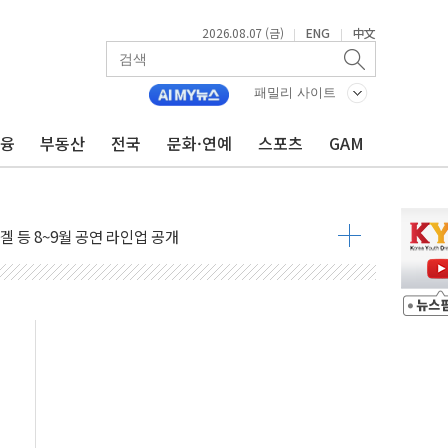
2026.08.07 (금)
ENG
中文
|
|
시 5년 내 9만가구 순증...이주 대란도 제한적
패밀리 사이트
금융
부동산
전국
문화·연예
스포츠
GAM
…한화·흥국·한투 참여
주 52시간제 개선해야…기술격차 확대 막아야"
약 타결…연봉 6.3% 인상
 등 8~9월 공연 라인업 공개
지 3개 보급단 '1등급 스마트 물류센터' 전환
 테라스 떨어져…SK에코플랜트 "전수 조사"
보 GAM - 맛보기편 (8/7)
다"...송영길·정청래·김민석, 호남 경선 앞두고 총력전
속도…"3분기 추가 방안 발표"
길·노량진·장위 서울 알짜 단지 주목
교 통합' 규탄 결의안 발의…이준석·한동훈 동참