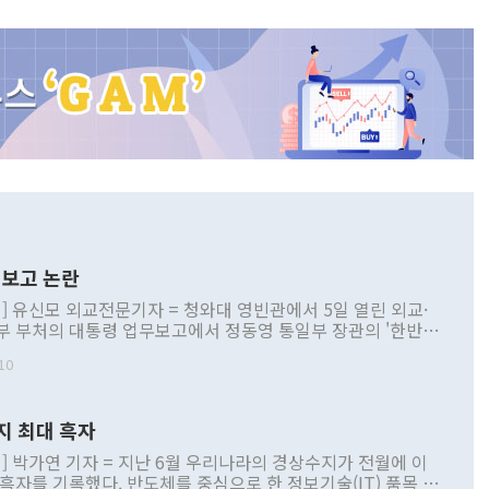
보고 논란
] 유신모 외교전문기자 = 청와대 영빈관에서 5일 열린 외교·
부 부처의 대통령 업무보고에서 정동영 통일부 장관의 '한반도
 구상'과 업무보고 발언이 논란을 빚고 있다. 이날 정 장관의
10
정부 내 조율을 거치지 않은 사안을 정책으로 추진하겠다고 공
는가 하면 사실 관계에 맞지 않은 설명도 있었다. 이재명 대통
로 신중을 기해 달라고 경고했고, 조현 외교부 장관은 '이상
지 최대 흑자
 근거한 비현실적 구상'이라는 비판을 내놨다. 그동안 정 장
책 관련 발언이 물의를 빚은 적은 여러 번 있지만 대통령과 유
] 박가연 기자 = 지난 6월 우리나라의 경상수지가 전월에 이
이 공개적으로 부정적 입장을 표명한 것은 이례적이다. 정 장
 흑자를 기록했다. 반도체를 중심으로 한 정보기술(IT) 품목 수