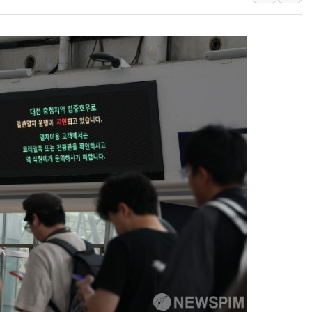
IPARK현대산업개발, 
준공업지역 용적률 40
현대해상, 유튜브 양육 
[컨콜] 롯데케미칼, "L
대형 저축은행 4%대 예
서울 노원 40.2도…8년 
한전, 한전기술지주 출