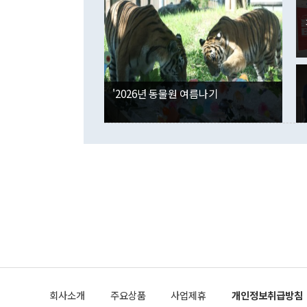
였던 올해 3
며 "정부 차
인의 해외투자
은 "그것은 
각각 증가했다
잘랐다. 정 
국인의 국내 
않았다는 점에
감소하며 전월
사합의 복원,
경신했다. 외
권이라는 지적
분기 말 만기
뒤 "여기 업
다. 내국인의
'2026년 동물원 여름나기
부의 한 소식
다. eoyn2@
를 거쳐 결정
련 부처 장관
하고 대통령의
한 문제"라고 지적했다. 이재명 대통령이
외교 국방 등
2026.08.05 ◆시대착오적 접근, 대북 인식 오류 더욱 문제인 것은 정 장관
의 이같은 주
실과 다른 인
격히 변화하고
못하고 있다는
되뇌는 것은 
법을 호도하고
이나 미국은 
금까지의 북핵
회사소개
주요상품
사업제휴
개인정보취급방침
공하는 방식으