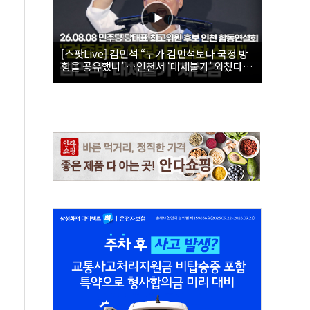
[스팟Live] 김민석 “누가 김민석보다 국정 방
향을 공유했나”…인천서 ‘대체불가’ 외쳤다 |
26.08.08 더불어민주당 당대표·최고위원 후
보 인천 합동연설회