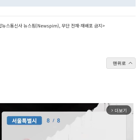
뉴스통신사 뉴스핌(Newspim), 무단 전재-재배포 금지>
맨위로
더보기
arrow_forward_ios