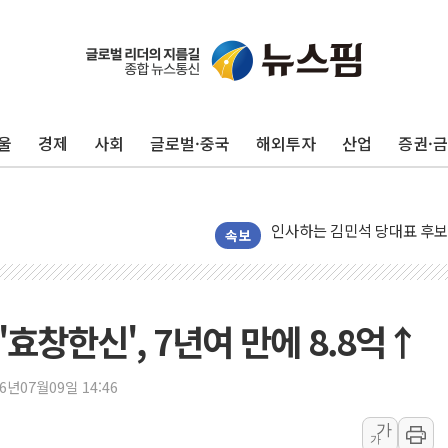
포항시 재난예산 40억 긴급 
울진·영덕 '호우특보'-포항 '
[종합] 김민석, 정청래에 '0.86
울
경제
사회
글로벌·중국
해외투자
산업
증권·
인천 합동연설회 나선 송영길
김민석, 2주차 제주·인천 경선서
인사하는 김민석 당대표 후보
[속보] 민주, 제주·인천 경선 결
속보
[속보] 민주, 인천 경선 결과 발
[속보] 민주, 제주 경선 결과 발
이번주 국내 주요 금융일정(8.1
 '효창한신', 7년여 만에 8.8억↑
美, 이란전 출구전략 만지작
강릉·동해·삼척 시간당 최대 
26년07월09일 14:46
폐기물 수거하다 참변…60대
가
가
서울 중랑구 주택가서 흉기 난