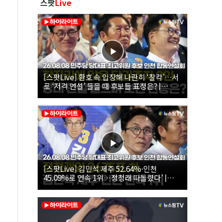
스팟
Live
[스팟Live] 환호 속 입장해 나란히 ‘찰칵’…서
로 ‘저격 연설’ 들을 때 후보들 표정은? |
26.08.08 더불어민주당 당대표·최고위원 후
보 인천 합동연설회
[스팟Live] 김민석 제주 52.64%·인천
45.09%로 연속 1위…정청래 따돌렸다’ |
26.08.08 더불어민주당 당대표·최고위원 후
보 인천 합동연설회