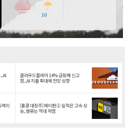
Mute
.AI
클라우드플레어 14% 급등해 신고
점...AI 지출 확대에 전망 상향
 동력의
[홍콩 대장주] 메이퇀② 실적은 고속 상
승, 밸류는 역대 저점