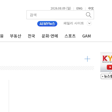
2026.08.09 (일)
ENG
中文
|
|
투입…고수온 양식장 복구·지원 '총력'
산사태 주의보'...경북도, 호우 피해·통제구간 없어
패밀리 사이트
%p' 차 재역전 성공...金 45.42% vs 鄭 44.56%
금융
부동산
전국
문화·연예
스포츠
GAM
·정청래·김민석 당대표 후보
 정청래에 승리...47.75% vs 42.08%
과 발표...김민석 47.75% 정청래 42.08%
표...김민석 45.09% 정청래 43.27% 송영길 11.63%
표...김민석 52.64% 정청래 39.89% 송영길 7.47%
0~8.14)
…공습 한계·탄약 부족 현실화
50㎜ 폭우…강원 동해안 강한 비 이어져
 환경미화원 수거차에 치여 사망
동…60대 남성 2명 숨져