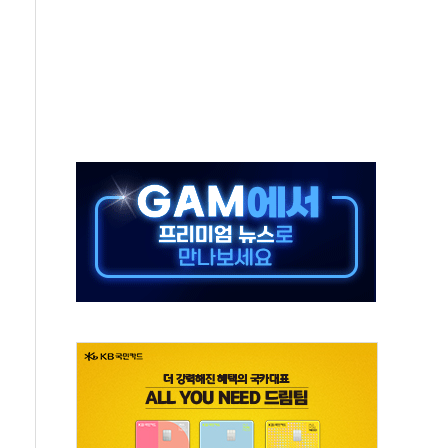
보는 일 없게"…'결혼 페널티' 22개 과제 손본다
터보트 전복…1명 사망·1명 실종
의 날 참석..."국제적 시민 연대로 목소리 내야"
 실종 60대 나흘만에 숨진 채 발견
 살해 10대 아들 체포
' 받아친 정청래…제주 연설서 신경전 고조