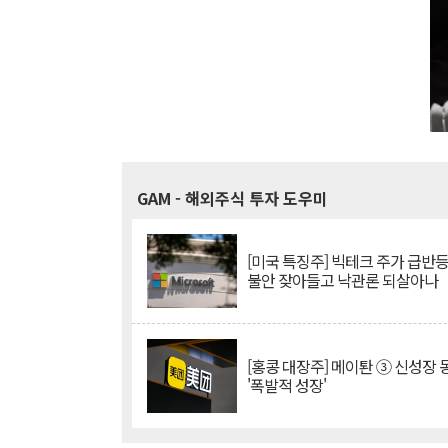
GAM
- 해외주식 투자 도우미
[미국 특징주] 빅테크 주가 급반등..
불안 잦아들고 낙관론 되살아나
[홍콩 대장주] 메이퇀 ③ 신성장
'폭발적 성장'