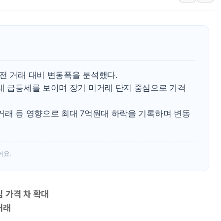
李대통령 "결혼 때문에 손해 
여수 오동도 인근 해상서 모
추미애, '위안부' 피해자 기림
인천 선재도 갯벌서 해루질 중
인천서 말다툼 중 어머니 흉기
전 거래 대비 변동폭을 분석했다.
'화합' 꺼낸 김민석에 '뻔뻔
억대 급등세를 보이며 장기 미거래 단지 중심으로 가격
거래 등 영향으로 최대 7억원대 하락을 기록하며 변동
어요.
 가격 차 확대
거래