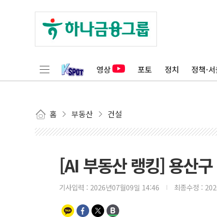
영상
포토
정치
정책·서
홈
부동산
건설
[AI 부동산 랭킹] 용산구
기사입력 :
2026년07월09일 14:46
최종수정 :
20