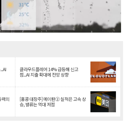
Mute
.AI
클라우드플레어 14% 급등해 신고
점...AI 지출 확대에 전망 상향
 동력의
[홍콩 대장주] 메이퇀② 실적은 고속 상
승, 밸류는 역대 저점