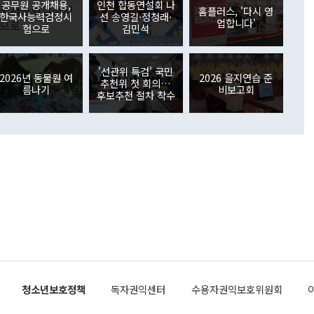
가 80억1000만달러, 외국인의 국내투자가 46억3000만달러
공무원 공개채용,
인천 합동연설회 나
외교부의 몫"이라며 "아직 거기까지 진도가 나가지 않았다"고
홈플러스, '다시 영
. 증권투자에서는 외국인의 국내 주식 매도세가 이어졌다. 외
한국사능력검정시
선 송영길·정청래·
업합니다'
장관이 이날 소개한 대북 구상과 설명은 정부 내 조율을 거치지
주식 투자는 차익실현 매도 등의 영향으로 316억1000만달러
험으로
김민석
서 문제가 있다. 특히 주적 표현 대체와 국호 사용, 9·19 군
(-310억5000만달러)에 이어 역대 최대 순매도 기록을 다시
 4자회담 추진 등은 통일부 장관이 결정할 사안이 아니어서 월
국인의 국내 채권투자는 세계국채지수(WGBI) 자금 유입에도
이 나오고 있다. 이 대통령은 정 장관의 업무보고를 듣고 난
도래 영향으로 증가 폭이 줄어든 52억9000만달러를 기록했
'선관위 특검' 국민
무보고에 발표했다고 승인난 건 아니다"라고 재차 확인했다. 정
2026년 동물원 여
2026 을지연습 준
 해외 증권투자는 주식을 중심으로 35억6000만달러 증가했
추천위 첫 회의…
름나기
비보고회
통은 "정 장관의 발언 내용은 대부분 국가안전보장회의(NSC)
newspim.com
후보추천 절차 착수
된 사안이 아닌 정 장관의 개인적 생각에 가깝다"며 "안보 관
이 정부의 공식 정책이 아닌 사안을 추진하겠다고 업무보고를
 면전에서 '국군통수권자가 나서야 한다'고 주장한 것은 심각
 5일 청와대 영빈관에서 열린 통일
 외교 안보 부처 업무보고에서 발언하고 있다. [사진=청와대]
장이 현 시점에서 이미 참고가 될 수 없는 과거의 경험 또는 사
식에 기반하고 있다는 것이다. 정 장관이 주장하는 구상은 급
 있는 북한의 전략과 한반도 및 국제 정세를 전혀 반영하지
 비판이 제기되고 있다. 정 장관이 "흘러간 선(先)비핵화만
현실을 바꾸지 못한다"고 언급한 것은 지금까지의 대북 접근
 있다. 북핵 위기 발발 이후 지금까지 모든 핵 협상에서 한국
북한에 선비핵화를 공식적으로 요구한 적이 없기 때문이다. 지
 협상은 북한의 비핵화 조치에 한·미가 상응하는 대가를 제
로 이뤄졌다. 1994년 북·미 제네바 기본합의는 핵시설 동결
청소년보호정책
독자권익센터
수용자권익보호위원회
의 교환이었다. 2005년 9.19 공동성명도 북한의 비핵화 조치