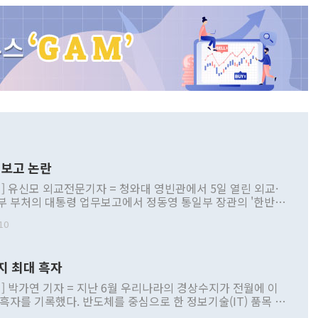
보고 논란
] 유신모 외교전문기자 = 청와대 영빈관에서 5일 열린 외교·
부 부처의 대통령 업무보고에서 정동영 통일부 장관의 '한반도
 구상'과 업무보고 발언이 논란을 빚고 있다. 이날 정 장관의
10
정부 내 조율을 거치지 않은 사안을 정책으로 추진하겠다고 공
는가 하면 사실 관계에 맞지 않은 설명도 있었다. 이재명 대통
로 신중을 기해 달라고 경고했고, 조현 외교부 장관은 '이상
지 최대 흑자
 근거한 비현실적 구상'이라는 비판을 내놨다. 그동안 정 장
책 관련 발언이 물의를 빚은 적은 여러 번 있지만 대통령과 유
] 박가연 기자 = 지난 6월 우리나라의 경상수지가 전월에 이
이 공개적으로 부정적 입장을 표명한 것은 이례적이다. 정 장
 흑자를 기록했다. 반도체를 중심으로 한 정보기술(IT) 품목 수
대북 접근법과 월권을 제어해야 한다는 목소리도 높아지고 있
간 상품수출이 처음으로 1000억달러를 넘어선 영향이다. [자