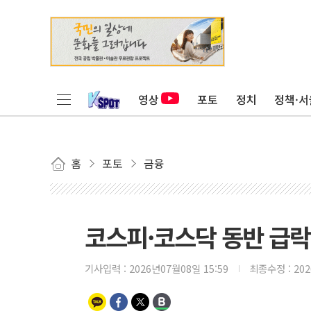
영상
포토
정치
정책·서
홈
포토
금융
코스피·코스닥 동반 급락
기사입력 :
2026년07월08일 15:59
최종수정 :
20