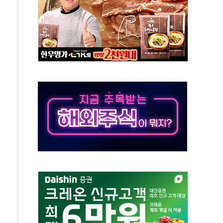
발표...김민석 50.30% 정청래 41.94% 송영길 7.76%
객 400명 맞이…"마음 잇는 시간 되길"
 지급 확정되나…재상고 앞두고 막판 셈법
'행복상자' 전달
극기 거꾸로' 논란…이틀만에 철거
 예술·체육요원 최대 33% 감축
 역대 최대폭 감소한 9.4%↓…유통업계 양극화 심화
 특사'로 콜롬비아 대통령 취임식 참석
시간당 30mm 강한 비...호우 피해 없어
방…野 "청년 우롱 기괴" vs 與 "송구한 해프닝"