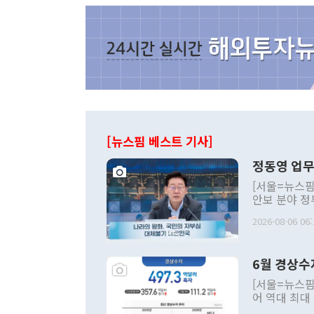
[뉴스핌 베스트 기사]
정동영 업무
[서울=뉴스핌
안보 분야 정
평화공존 발전
2026-08-06 06:
발언 중에는 
언한 것이 있
령은 공개적으
6월 경상수
주의적 희망에
관의 대북 정
[서울=뉴스핌
관 부처 장관
어 역대 최대
관의 무리한 
출 호조로 월