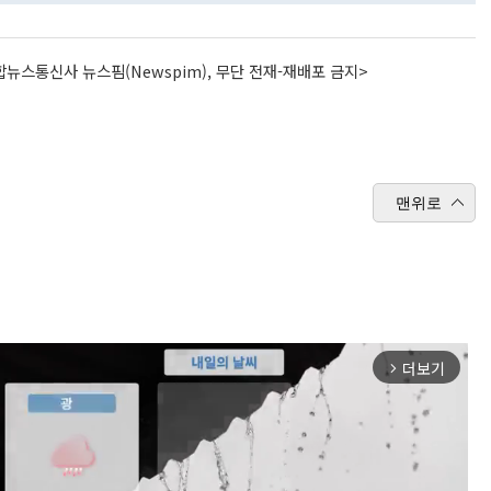
뉴스통신사 뉴스핌(Newspim), 무단 전재-재배포 금지>
맨위로
더보기
arrow_forward_ios