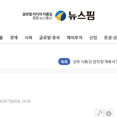
울
경제
사회
글로벌·중국
해외투자
산업
증권·
평택 진위면 공장서 질식사
포항 블루밸리 국가산단에 '
상주 낙동강 선착장 하류서 50
속보
[종합] 김민석, 정청래에 누적 1
민주당 경북도당위원장에 오중
인천서 말다툼 중 어머니 살
김민석, 강원·대구·경북 경선서
[속보] 민주, 강원·대구·경북 
26년07월08일 16:06
[속보] 민주, 경북 경선 결과 
[속보] 민주, 대구 경선 결과 
가
가