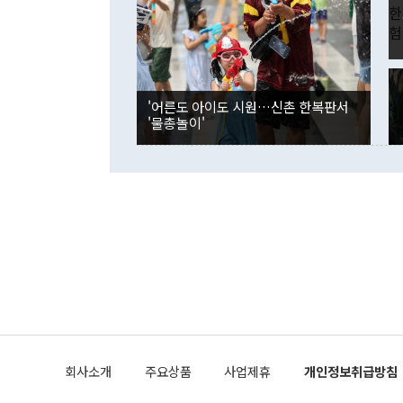
인의 해외투자
은 "그것은 
각각 증가했다
잘랐다. 정 
국인의 국내 
않았다는 점에
감소하며 전월
사합의 복원,
경신했다. 외
권이라는 지적
분기 말 만기
뒤 "여기 업
다. 내국인의
'어른도 아이도 시원…신촌 한복판서
부의 한 소식
다. eoyn2@
'물총놀이'
를 거쳐 결정
련 부처 장관
하고 대통령의
한 문제"라고 지적했다. 이재명 대통령이
외교 국방 등
2026.08.05 ◆시대착오적 접근, 대북 인식 오류 더욱 문제인 것은 정 장관
의 이같은 주
실과 다른 인
격히 변화하고
못하고 있다는
되뇌는 것은 
법을 호도하고
이나 미국은 
금까지의 북핵
회사소개
주요상품
사업제휴
개인정보취급방침
공하는 방식으
과 중유 제공