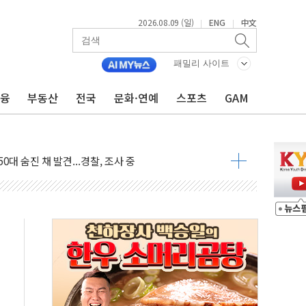
2026.08.09 (일)
ENG
中文
|
|
패밀리 사이트
금융
부동산
전국
문화·연예
스포츠
GAM
고 발생…작업자 1명 숨져
철강 AI융합실증센터' 들어선다
대 숨진 채 발견...경찰, 조사 중
.48%p 차 선두 유지...金 46.01% vs 鄭 44.53%
기 당선...합산득표율 68.63%
해 10대 구속…범행 후 반려견도 죽여
 정청래에 승리…金 48.54% vs 鄭 44.40%
경선 결과...김민석 48.54% 정청래 44.40%
발표...김민석 47.37% 정청래 45.71% 송영길 6.92%
발표...정청래 47.82% 김민석 46.35% 송영길 5.83%