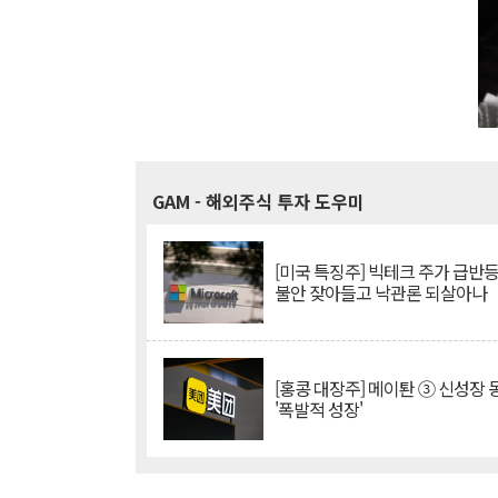
GAM
- 해외주식 투자 도우미
[미국 특징주] 빅테크 주가 급반등..
불안 잦아들고 낙관론 되살아나
[홍콩 대장주] 메이퇀 ③ 신성장
'폭발적 성장'