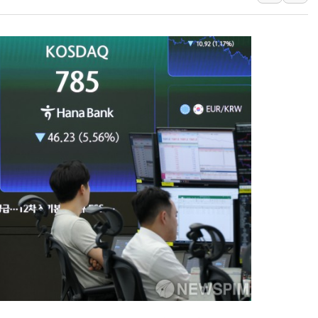
[속보] 민주, 강원 경선 결과 
정재헌 CEO, SKT 장기고
최태원, 노소영에 9440억
하나금융, 명동 소상공인에 
인천시 광복절 현수막 '태
병무청, 보충역 전면 손질…
홈플러스發 대형마트 판매,
윤준병·이해민 의원, '정부
'호우·산사태 주의보' 울진 
여야, 황희 '버스 하우스' 공