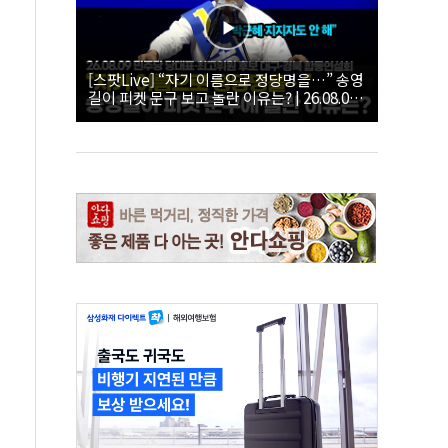
[스팟Live] “자기 이름으로 정당명을…” 송영
길이 피켓 문구 보고 놀란 이유는? | 26.08.09
더불어민주당 당대표·최고위원 후보 대구·경
북 합동연설회