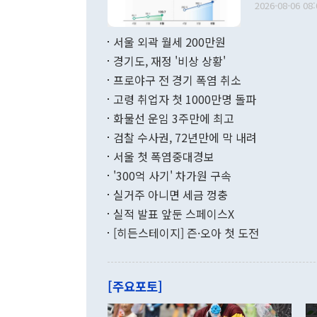
다. [정동영 통일부 장관이 지난달 23일 오후 서울 종로구 정부서울청사에
2026-08-06 08:
료=한국은행] 한국은행이 6일 발표한 '2026년 6월 국제수지(잠정)'에
서 취임 1주년 
면 지난 6월
부 장관 권한
1000만달러
서울 외곽 월세 200만원
발전 구상'을
이에 따라 올
적 갈등 해결
경기도, 재정 '비상 상황'
했다. 경상수
결과 혐오의 
9000만달러
프로야구 전 경기 폭염 취소
년간의 CVI
지 기준 상품
고령 취업자 첫 1000만명 돌파
무너졌다고도 
며 월간 기준
현실을 바꾸는
달러로 38.
화물선 운임 3주만에 최고
를 평화 체제
196.9% 급
검찰 수사권, 72년만에 막 내려
함께 4자 대
수출은 160
지만 이 대통
서울 첫 폭염중대경보
(18.6%) 
화공존 정책이
했다. 통관 기
'300억 사기' 차가원 구속
다"고 지적했
(16.4%)
투리가 잡혀 
실거주 아니면 세금 껑충
월(-10억9
쁜 상황이 초
증가와 유류할
실적 발표 앞둔 스페이스X
9·19 군사
기록했지만 
[히든스테이지] 즌·오아 첫 도전
"우리의 선의
로 전환됐다.
으로 약간의 의문
를 기록해 전
관은 업무보고
는 배당수입
주의에 근거한
줄면서 25억
[주요포토]
라며 "여러분
억1000만달
이 9월 러시
였던 올해 3
며 "정부 차