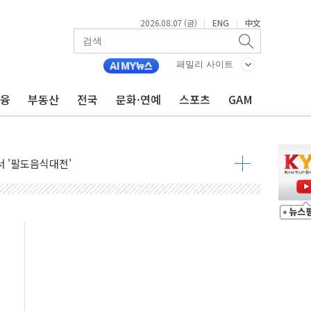
2026.08.07 (금)
ENG
中文
|
|
패밀리 사이트
잔치' …경품·할인 혜택 풍성
금융
부동산
전국
문화·연예
스포츠
GAM
기…매출 16% 늘고 영업이익은 제자리
뷰티 페스타'…최대 91% 할인
 '팔도음식대전'
해 53억원 상당 통큰 기부
'생계형 적합업종' 재지정...5년 더 보호
가 완화 불확실성에 1.2% 하락 마감
오늘 부동산 2차 회의 外
트래블카드'…휴가철 넘어 장기 고객 묶는다
모델 발탁… 부산 광안서 약국 팝업스토어 운영
15% 관세…한국 등엔 '합산 상한' 적용
 미 국채금리·달러 동반 상승…시장, 美 고용지표 촉각