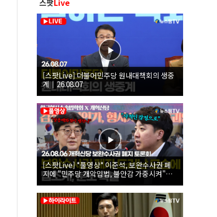
스팟
Live
[스팟Live] 더불어민주당 원내대책회의 생중
계｜26.08.07
[스팟Live] *풀영상* 이준석, 보완수사권 폐
지에 "민주당 개악입법, 불안감 가중시켜"｜
26.08.06 개혁신당 보완수사권 폐지 토론회