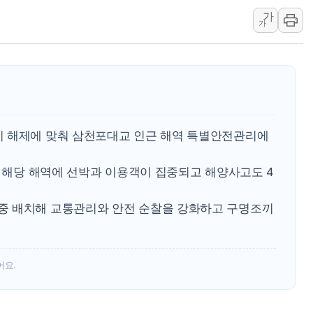
가
트럼프, '원정출산 시민권 차
가
트럼프 "이란전 조만간 끝날 
현대리바트, 원가 개선으로 실
[금/유가] 이란의 호르무즈 
뉴욕증시, 유가·금리 부담에 
이란, 오만과 호르무즈 해협 재
기 해제에 맞춰 삼천포대교 인근 해역 특별안전관리에
[민주 당권주자 일정] 송영길·
李대통령, 오늘 오후 2시 부
안 해당 해역에 선박과 이용객이 집중되고 해양사고도 4
중 배치해 교통관리와 안전 순찰을 강화하고 구명조끼
어요.