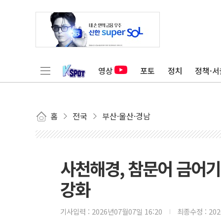
영상
포토
정치
정책·서
홈
전국
부산·울산·경남
사천해경, 참문어 금어기
강화
기사입력 :
2026년07월07일 16:20
최종수정 :
20