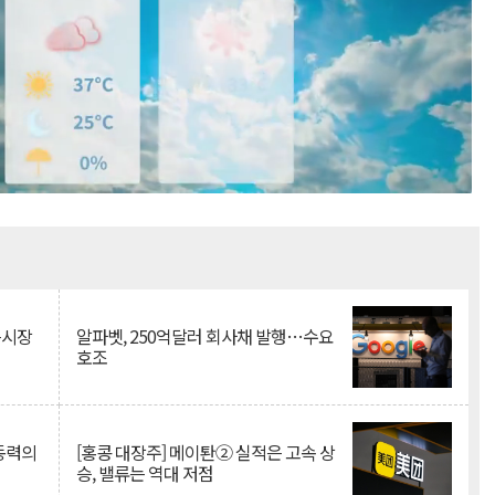
Mute
측시장
알파벳, 250억달러 회사채 발행…수요
호조
 동력의
[홍콩 대장주] 메이퇀② 실적은 고속 상
승, 밸류는 역대 저점