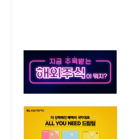
단' 행정명령 서명…출생시민권 제한 재시동
것"…군수품 부족설 일축 "막대한 무기 보유"
적 방어…다음 과제는 '외형 확대'
해협 통항 제한 검토에 유가 3% 급등…금값 보합
하락…다우 5거래일 랠리 '마침표'
개방 합의 막바지.."美와 직접 협상 없어"
정청래·김민석 후보 - 8월 7일
동산정책 2차 점검회의…주택 공급 대책 막바지 조율