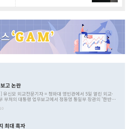
보고 논란
] 유신모 외교전문기자 = 청와대 영빈관에서 5일 열린 외교·
부 부처의 대통령 업무보고에서 정동영 통일부 장관의 '한반도
 구상'과 업무보고 발언이 논란을 빚고 있다. 이날 정 장관의
10
정부 내 조율을 거치지 않은 사안을 정책으로 추진하겠다고 공
는가 하면 사실 관계에 맞지 않은 설명도 있었다. 이재명 대통
로 신중을 기해 달라고 경고했고, 조현 외교부 장관은 '이상
지 최대 흑자
 근거한 비현실적 구상'이라는 비판을 내놨다. 그동안 정 장