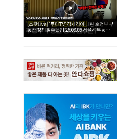
[스팟Live] '투미TV' 김제경이 내린 李정부 부
동산 정책 점수는? | 26.08.06 서울시 부동산
대토론회