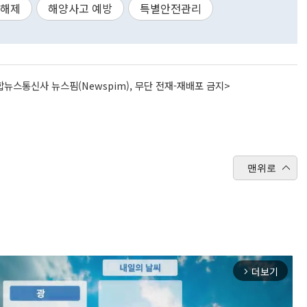
해제
해양사고 예방
특별안전관리
뉴스통신사 뉴스핌(Newspim), 무단 전재-재배포 금지>
맨위로
더보기
arrow_forward_ios