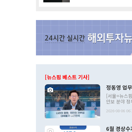
[뉴스핌 베스트 기사]
정동영 업무
[서울=뉴스핌
안보 분야 정
평화공존 발전
2026-08-06 06:
발언 중에는 
언한 것이 있
령은 공개적으
6월 경상수
주의적 희망에