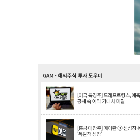
GAM
- 해외주식 투자 도우미
[미국 특징주] 드래프트킹스, 예
공세 속 이익 기대치 미달
[홍콩 대장주] 메이퇀 ③ 신성장
'폭발적 성장'