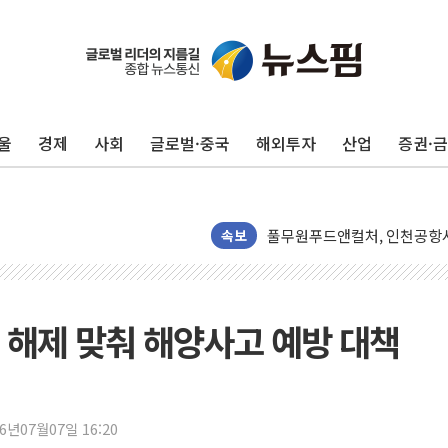
오뚜기, '2026 오뚜기몰 대
울
경제
사회
글로벌·중국
해외투자
산업
증권·
네이버, AI 투자로 숨 고르
카카오스타일 지그재그, '직잭
풀무원푸드앤컬처, 인천공항서
애경산업, 서울시 취약계층 위
속보
중기부, 떡국·떡볶이떡 제조업 
[브라질증시] 금리 인하에도 추
[뉴스핌 이 시각 PICK] 李, 
 해제 맞춰 해양사고 예방 대책
카드사 고객 유입 창구 된 '
제나벨, 배우 공승연 브랜드 
트럼프, 폴리실리콘·태양광에 
26년07월07일 16:20
[채권/외환] 국제유가 급등에