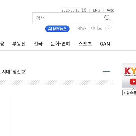
2026.08.10 (월)
ENG
中文
|
|
패밀리 사이트
금융
부동산
전국
문화·연예
스포츠
GAM
출 사과…ISA·주가누르기법 재검토"
 4년 만에 첫 브리핑
 시대 '청신호'
4대강 사업이 발목
 10% 할인 'MG+트래블로그 하나카드' 출시
다"…李대통령 '청년 드라이브'에도 지지율 견인 역부족
전망·전력인프라 투자 전략 강연
인투자용 국채 청약 시작
호재에 우주항공株 일제히 '강세'
약…배타적사용권 6개월 획득
...차세대 이미지센서 2029년 양산