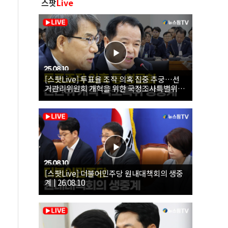
스팟
Live
[스팟Live] 투표율 조작 의혹 집중 추궁…선
거관리위원회 개혁을 위한 국정조사특별위원
회 | 26.08.10
[스팟Live] 더불어민주당 원내대책회의 생중
계 | 26.08.10