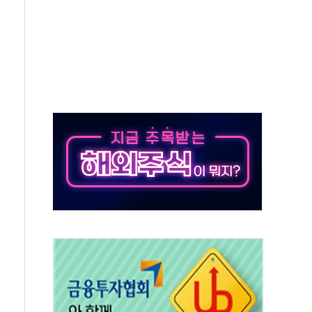
모 충칭공장 지분 매각' 조회공시 요구
, 불합리 관행 7건 개선
주관…AI 성장전략 공개
핵심광물 투자' 언급에 11%↑
오株 '불기둥'…알테오젠 15%↑
 완료
설에 3억원 상당 기부
순 분양
30%↑·1030 여성도 몰렸다