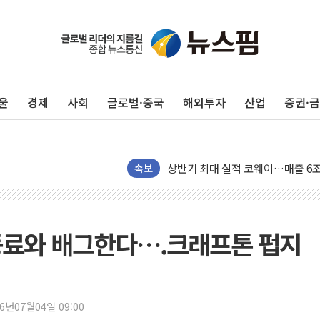
울
경제
사회
글로벌·중국
해외투자
산업
증권·
한병도 "당원 커뮤니티 개인정보 유
국방부, 尹에 내줬던 용산 옛 청사서
상반기 최대 실적 코웨이…매출 6조
낙동강 보 열어도 녹조 못 잡았다…
속보
새마을금고, 해외 수수료 면제·국내
[뉴스분석] "공허한 정책 안 통한
LS증권, 개인투자자 대상 코스피 
I 동료와 배그한다….크래프톤 펍지
미래에셋증권, 1500억원 규모 개
[특징주] 제2우주센터·스페이스X 
한화손보, '성조숙증 검사비' 특
26년07월04일 09:00
소니·TSMC, 구마모토에 1조엔 투자