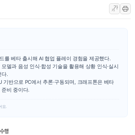
가
한국거래소, SK하이닉스 '4조 규
가
농기계 '이중가격' 막는다…농식품부
대신증권, KT CEO 첫 기관 IR 
[특징주] 고려아연, 美 상무장관 '
[특징주] 코스닥 급등에 제약·바이
KT, NH농협은행 AICC 구축 사업
드를 베타 출시해 AI 협업 플레이 경험을 제공했다.
애경산업, 가정폭력 피해자 지원 시
 모델과 음성 인식·합성 기술을 활용해 상황 인식·실시
평택 고덕 우미린 프레스티지 선착
다.
'중년 남성폰' 벗어난 Z폴드8…美 
GPU 기반으로 PC에서 추론·구동되며, 크래프톤은 베타
 준비 중이다.
어요.
 수행