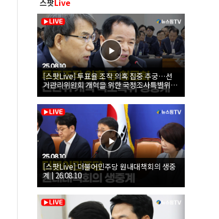
스팟
Live
[스팟Live] 투표율 조작 의혹 집중 추궁…선
거관리위원회 개혁을 위한 국정조사특별위원
회 | 26.08.10
[스팟Live] 더불어민주당 원내대책회의 생중
계 | 26.08.10