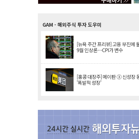
GAM
- 해외주식 투자 도우미
[뉴욕 주간 프리뷰] 고용 부진에
9월 인상론…CPI가 변수
[홍콩 대장주] 메이퇀 ③ 신성장
'폭발적 성장'