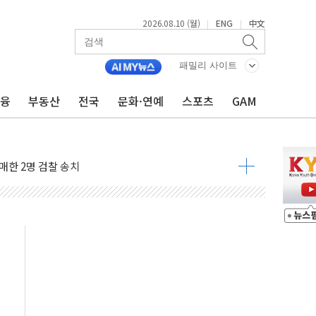
2026.08.10 (월)
ENG
中文
|
|
패밀리 사이트
금융
부동산
전국
문화·연예
스포츠
GAM
 전 대표
매한 2명 검찰 송치
 질주…글로벌 자금 몰린다
드론이 2시간 만에 찾아냈다
 증가…'권고' 40% 급증
세 확대... 건설·고용 부진은 부담"
점검…배민과 손잡고 '착한가격업소' 할인
억...중기부, 협업과제 모집
 연간 화재 20% 집중