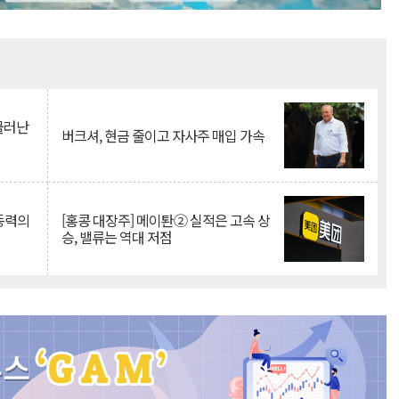
Mute
 물러난
버크셔, 현금 줄이고 자사주 매입 가속
 동력의
[홍콩 대장주] 메이퇀② 실적은 고속 상
승, 밸류는 역대 저점