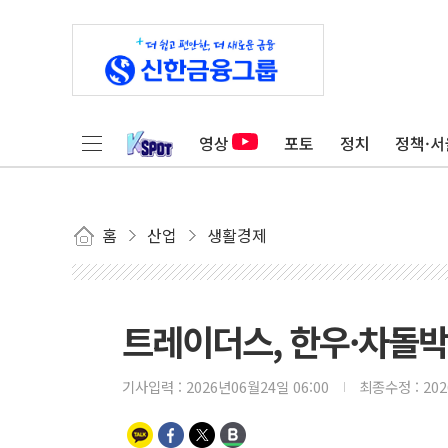
영상
포토
정치
정책·서
홈
산업
생활경제
트레이더스, 한우·차돌
기사입력 :
2026년06월24일 06:00
최종수정 :
20