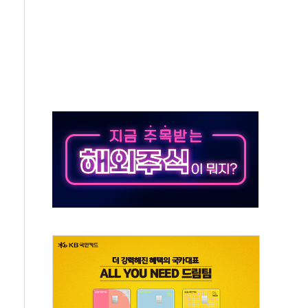
산불 이재민 주택 침수·이탈에 TF 가동
검거…알선조직 집중 수사
 압수"…우체국 택배 노조 '분통'
출 사과…ISA·주가누르기법 재검토"
 4년 만에 첫 브리핑
 시대 '청신호'
4대강 사업이 발목
 10% 할인 'MG+트래블로그 하나카드' 출시
전망·전력인프라 투자 전략 강연
다"…李대통령 '청년 드라이브'에도 지지율 견인 역부족