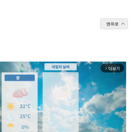
맨위로
더보기
arrow_forward_ios