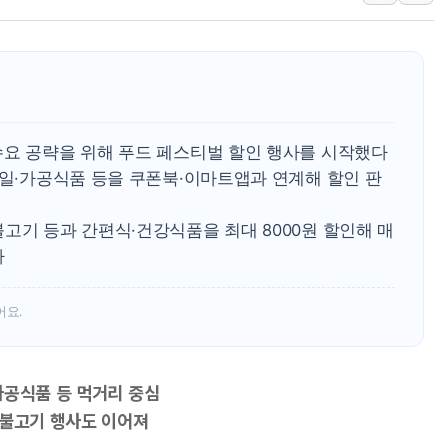
행안부, 임시조립주택 제도 손본다…
경찰, 성매매 특별단속 1666명 
"35도인데 에어컨 안 틀고 선풍기도
한병도 "당원 커뮤니티 개인정보 유
국방부, 尹에 내줬던 용산 옛 청사서
수요 공략을 위해 푸드 페스티벌 할인 행사를 시작했다
상반기 최대 실적 코웨이…매출 6조
과일·가공식품 등을 쿠폰북·이마트앱과 연계해 할인 판
낙동강 보 열어도 녹조 못 잡았다…
새마을금고, 해외 수수료 면제·국내
고기 등과 간편식·건강식품을 최대 8000원 할인해 매
LS증권, 개인투자자 대상 코스피 
다
[뉴스분석] "공허한 정책 안 통한
어요.
가공식품 등 먹거리 중심
소불고기 행사도 이어져