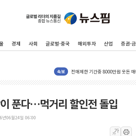
울
경제
사회
글로벌·중국
해외투자
산업
증권·
해명 기자회견 하는 조성환 조이웍스
발언 나선 조성환 조이웍스 전 대표
전매제한 기간중 8000만원 웃돈 매
속보
유럽 증시, '싸구려' 꼬리표 떼고
산속 헤매던 80대 치매 여성…소방
해외직구 위해제품 늘자 리콜 4.7%
박이 푼다…먹거리 할인전 돌입
KDI "반도체·수출 견인에 경기 개선
행안부, 폭염 속 이동노동자 쉼터 
26년06월24일 06:00
공공데이터 활용 스타트업에 최대 1
폭염 속 차량 화재 주의보…7~8월에
가
가