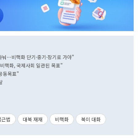
 나눠…비핵화 단기·중기·장기로 가야"
 비핵화, 국제사회 일관된 목표"
 공동목표"
달
접근법
대북 재재
비핵화
북미 대화