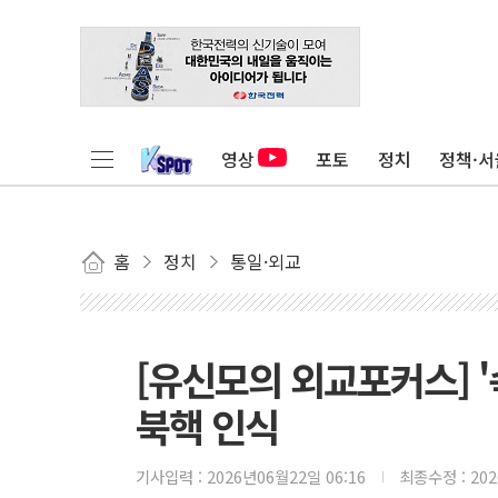
영상
포토
정치
정책·서
홈
정치
통일·외교
[유신모의 외교포커스] 
북핵 인식
기사입력 :
2026년06월22일 06:16
최종수정 :
20