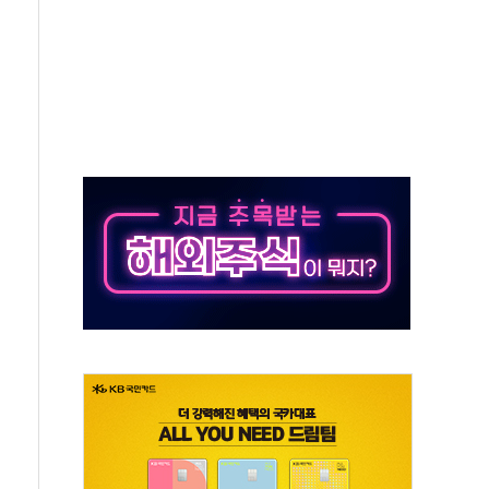
신동국과 무관…자료는 전·현직 직원으로부터 확보"
' 테스트 참가자 3만 명 돌파
-중국 청두 노선 운항허가 취득...중국 노선 다변화
도입 후 블로그 창작자 지원 규모 2배 확대
키 페스타' 실시...휴대폰 결제 최대 6000원 할인
바일', 교보문고 제휴 전자책 요금제 출시
 카카오 T 택시 호출 서비스