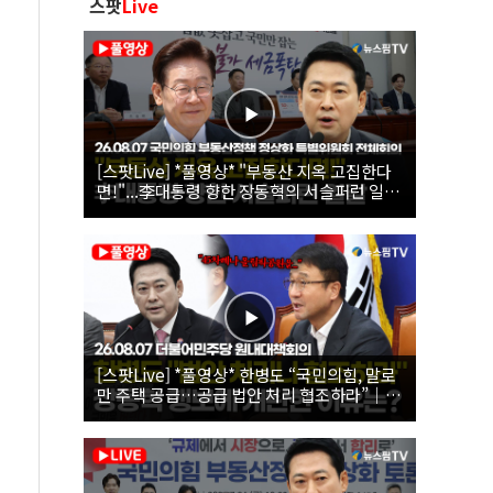
스팟
Live
[스팟Live] *풀영상* "부동산 지옥 고집한다
면!"...李대통령 향한 장동혁의 서슬퍼런 일갈
| 26.08.07 국민의힘 부동산정책 정상화 특별
위원회 전체회의
[스팟Live] *풀영상* 한병도 “국민의힘, 말로
만 주택 공급…공급 법안 처리 협조하라”｜
26.08.07 더불어민주당 원내대책회의