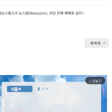
뉴스통신사 뉴스핌(Newspim), 무단 전재-재배포 금지>
맨위로
더보기
arrow_forward_ios