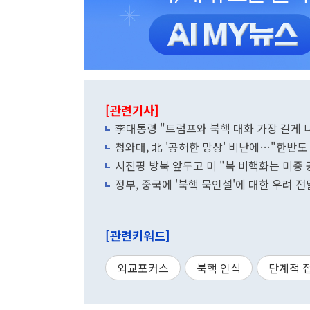
[관련기사]
李대통령 "트럼프와 북핵 대화 가장 길게
청와대, 北 '공허한 망상' 비난에…"한반도
시진핑 방북 앞두고 미 "북 비핵화는 미중
정부, 중국에 '북핵 묵인설'에 대한 우려 전
[관련키워드]
외교포커스
북핵 인식
단계적 