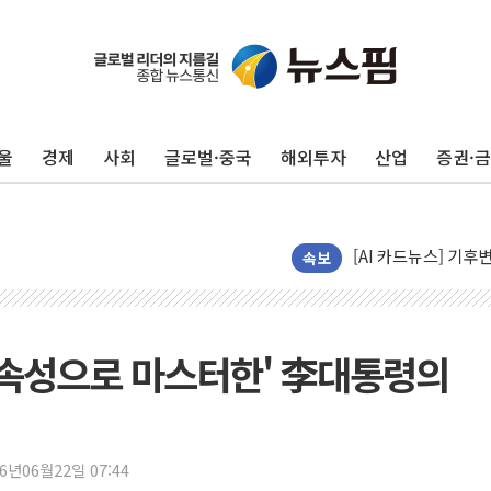
인도, 바이오가스 생산
서울시, 정비사업으로 
울
경제
사회
글로벌·중국
해외투자
산업
증권·
신인류콘텐츠, 핀란드 
"일부 존치" vs "
[AI 카드뉴스] 기
국민의힘 윤리위, '
속보
수박으로 여름 나는
전남광주 구례 산불 3
캠코, 5918억원 규
'속성으로 마스터한' 李대통령의
[시승기] 공간·승차감
가오픈한 홈플러스
돌아온 홈플러스
26년06월22일 07:44
[종합] 청도 흥선리 