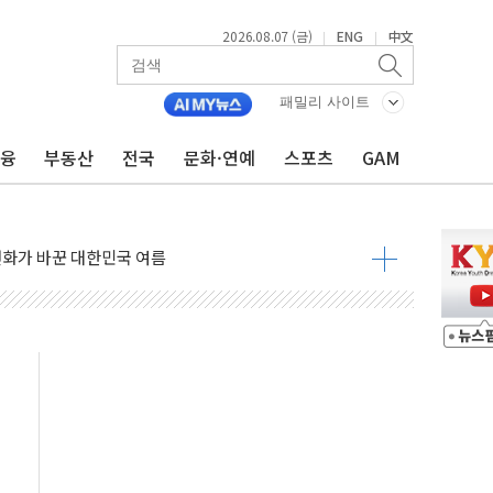
2026.08.07 (금)
ENG
中文
|
|
에 3.5조원 투입키로...'에너지 자립' 일환
패밀리 사이트
주택 36% 늘었다...공급부족 전 시장 규제 탓 커
금융
부동산
전국
문화·연예
스포츠
GAM
AI 기업 Audission Oy와 운영 파트너십 체결
전면 개발"…서리풀2구역 갈등, 협의 테이블에
후변화가 바꾼 대한민국 여름
부산 돌려차기 발언' 논란 서범수·진종오 징계절차 개시
 하마
2분 만에 주불 진화...인명피해 없어
모 압류재산 1506건 공매
 잡은 볼보 EX90…'올 터치'는 호불호
야산 산불 1시간36분만에 주불진화....인명피해 없어