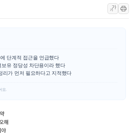
가
한미 법카 제보자 "
가
라인게임즈, '콰이어트
에어로케이항공, 청주
네이버, AI 브리핑 
SKT, '8월 월간 럭
LG헬로비전 '헬로모
화에 단계적 접근을 언급했다
KTis, 02-114로
핵보유 정당성 차단용이라 했다
 정리가 먼저 필요하다고 지적했다
어요.
미약
 오해
어야