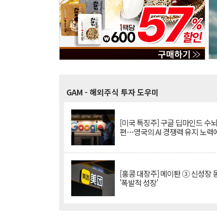
GAM
- 해외주식 투자 도우미
[미국 특징주] 구글 딥마인드 수
편…영국의 AI 경쟁력 유지 노력
[홍콩 대장주] 메이퇀 ③ 신성장
'폭발적 성장'