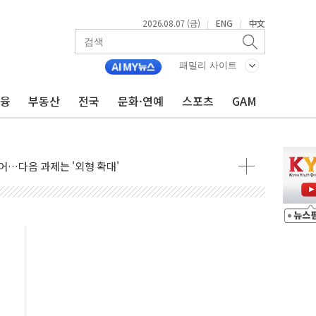
2026.08.07 (금)
ENG
中文
|
|
패밀리 사이트
금융
부동산
전국
문화·연예
스포츠
GAM
행정명령 서명…출생시민권 제한 재시동
군수품 부족설 일축 "막대한 무기 보유"
어…다음 과제는 '외형 확대'
 귀환 조짐에 전월세시장 '긴장'
교환·재매수·다운사이징 '저울질'
항 제한 검토에 유가 3% 급등…금값 보합
다우 5거래일 랠리 '마침표'
합의 막바지.."美와 직접 협상 없어"
·김민석 후보 - 8월 7일
2차 회의…주택 공급 대책 막바지 조율할 듯