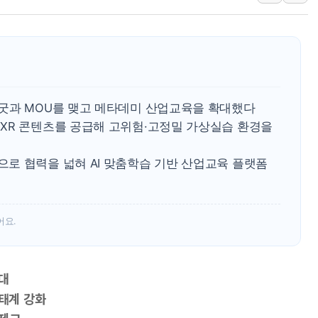
[오늘의 국회일정] 상임위·세미나·기
이란, 美·이스라엘 선박 호르무즈 
유럽증시, 견조한 실적 소화하며 대부
리투아니아 국방 "러, 우크라 드론
구광모, 내주 실리콘밸리서 젠슨 황
굿과 MOU를 맺고 메타데미 산업교육을 확대했다
뉴욕증시 개장 전 특징주...모더
XR 콘텐츠를 공급해 고위험·고정밀 가상실습 환경을
김정관 장관 "영업이익 N% 성과
로 협력을 넓혀 AI 맞춤학습 기반 산업교육 플랫폼
뉴욕증시 프리뷰, 미 주가선물 AI
청와대, 북한 단거리 탄도미사일 발
어요.
대
태계 강화