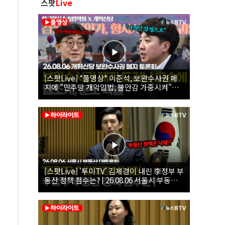
스팟
Live
[스팟Live] *풀영상* 이준석, 보완수사권 폐
지에 "민주당 개악입법, 불안감 가중시켜"｜
26.08.06 개혁신당 보완수사권 폐지 토론회
[스팟Live] '투미TV' 김제경이 내린 李정부 부
동산 정책 점수는? | 26.08.06 서울시 부동산
대토론회