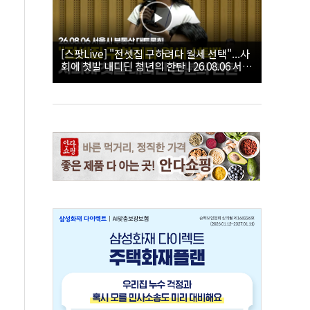
[스팟Live] "전셋집 구하려다 월세 선택"...사
회에 첫발 내디딘 청년의 한탄 | 26.08.06 서울
시 부동산 대토론회