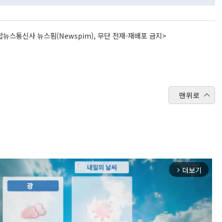
뉴스통신사 뉴스핌(Newspim), 무단 전재-재배포 금지>
맨위로
더보기
arrow_forward_ios