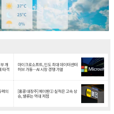
Mute
뇌부 개
마이크로소프트, 인도 최대 데이터센터
에 타격
허브 가동…AI 시장 경쟁 가열
 동력의
[홍콩 대장주] 메이퇀② 실적은 고속 상
승, 밸류는 역대 저점