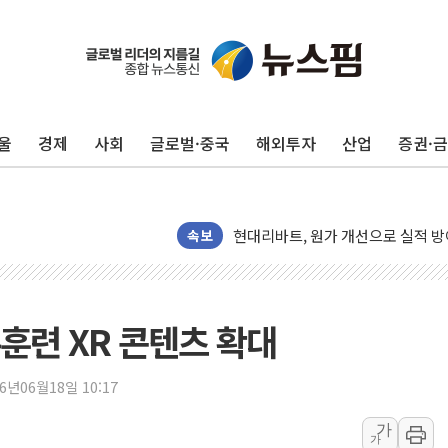
울
경제
사회
글로벌·중국
해외투자
산업
증권·
트럼프, '원정출산 시민권 차단' 
트럼프 "이란전 조만간 끝날 것"…
현대리바트, 원가 개선으로 실적 방
속보
"세금 부담 덜자"…비거주 1주택자
세금 부담 커진 고가 1주택자…맞
[금/유가] 이란의 호르무즈 해협 통
뉴욕증시, 유가·금리 부담에 하락…
훈련 XR 콘텐츠 확대
이란, 오만과 호르무즈 해협 재개방 
[민주 당권주자 일정] 송영길·정청래
26년06월18일 10:17
李대통령, 오늘 부동산 정책 점검 
가
가
[오늘의 정치일정] 8월 7일(금)