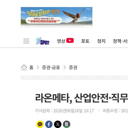
영상
포토
정치
정책·서
홈
증권·금융
증권
라온메타, 산업안전·직무
기사입력 :
2026년06월18일 10:17
최종수정 :
20