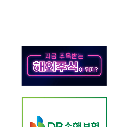
자회견·주요 정당 - 8월 7일
통항 제한 추진…美 "통행 막을 권한 없어"
분 상승… "2분기 기업 순이익 21% 증가" 전망
으로 나토 회원국 공격 검토… 거짓 깃발 작전"
 재회…로봇·AI 데이터센터·모빌리티 구체화
나·아이온큐·도어대시↑ VS 샌디스크·피그마·앱러빈↓
급 반대…상법·자본시장법 개정 논의"
주 차익실현 속 혼조세...웨스턴디지털·샌디스크↓
사에 긴급 안보 점검회의