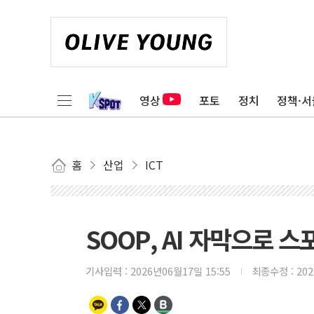
영상
포토
정치
정책·서
홈
산업
ICT
SOOP, AI 자막으로 
기사입력 :
2026년06월17일 15:55
최종수정 :
20