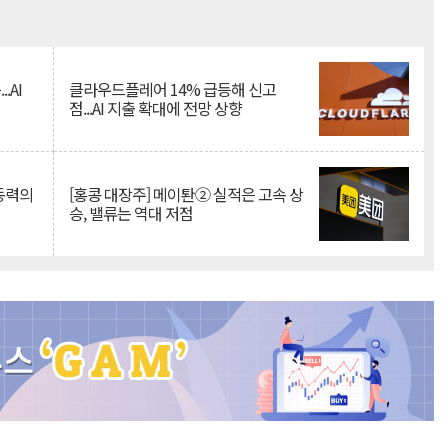
Mute
.AI
클라우드플레어 14% 급등해 신고
점...AI 지출 확대에 전망 상향
 동력의
[홍콩 대장주] 메이퇀② 실적은 고속 상
승, 밸류는 역대 저점