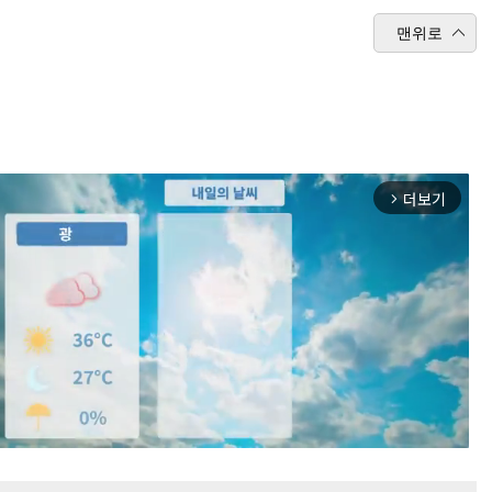
맨위로
더보기
arrow_forward_ios