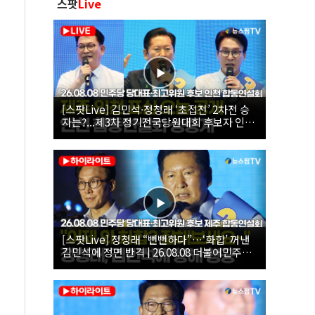
스팟
Live
[스팟Live] 김민석·정청래 ‘초접전’ 2차전 승
자는?...제3차 정기전국당원대회 후보자 인천
합동연설회 생중계 | 26.08.08
[스팟Live] 정청래 “뻔뻔하다”…‘화합’ 꺼낸
김민석에 정면 반격 | 26.08.08 더불어민주당
당대표·최고위원 후보 제주 합동연설회