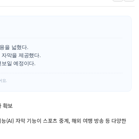
'화합' 꺼낸 김민석에
李대통령, ISA 개편 
동해중부 전 해상 풍랑
연일 폭염에 온열질환 
中 전방위 아파트 부양
활용을 넓혔다.
인제 용대리 계곡서 수
 자막을 제공했다.
선보일 예정이다.
동해시, 11~14일 '
강원 중·남부 동해안 
어요.
청양 밭에서 일하던 9
폭염에 車 운전면허 기
자 확보
능(AI) 자막 기능이 스포츠 중계, 해외 여행 방송 등 다양한