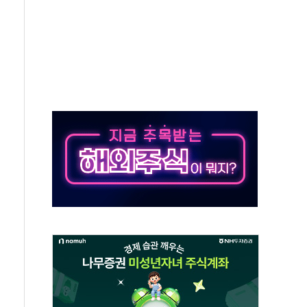
 '뻔뻔' 받아친 정청래…제주 연설서 신경전 고조
재검토 지시…與 "적극 환영"·野 "졸속 국정"
주의보…10일까지 최대 3.5m 높은 물결
사망 23명…정부, 비상대응기구 가동
, 수도 베이징도 부동산 규제 철폐
위 상승으로 피서객 7명 고립…전원 구조
별똥별 멍' 운영…페르세우스 유성우 관측
시간당 50mm 이상 폭우…호우경보 발효
0대 숨져…온열질환 여부 조사
능시험 오전 집중 편성…체감온도 38도 넘으면 중단