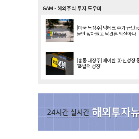
GAM
- 해외주식 투자 도우미
[미국 특징주] 빅테크 주가 급반등..
불안 잦아들고 낙관론 되살아나
[홍콩 대장주] 메이퇀 ③ 신성장
'폭발적 성장'