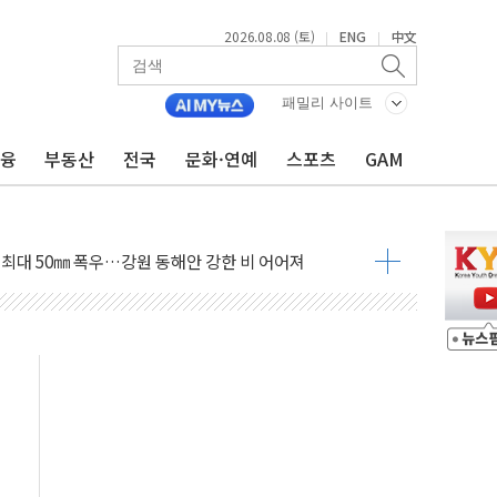
2026.08.08 (토)
ENG
中文
|
|
패밀리 사이트
금융
부동산
전국
문화·연예
스포츠
GAM
(8.10~8.14)
만지작…공습 한계·탄약 부족 현실화
 최대 50㎜ 폭우…강원 동해안 강한 비 어어져
…60대 환경미화원 수거차에 치여 사망
흉기 난동…60대 남성 2명 숨져
손해 보는 일 없게"…'결혼 페널티' 22개 과제 손본다
서 모터보트 전복…1명 사망·1명 실종
자 기림의 날 참석..."국제적 시민 연대로 목소리 내야"
질 중 실종 60대 나흘만에 숨진 채 발견
 흉기 살해 10대 아들 체포