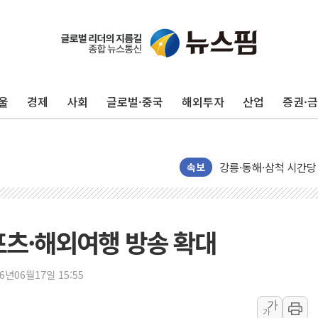
울
경제
사회
글로벌·중국
해외투자
산업
증권·
이번주 국내 주요 금융일정
美, 이란전 출구전략 
강릉·동해·삼척 시간당
속보
폐기물 수거하다 참변
서울 중랑구 주택가서 
李대통령 "결혼 때문에 
스포츠·해외여행 방송 확대
여수 오동도 인근 해상
추미애, '위안부' 피해
26년06월17일 15:55
인천 선재도 갯벌서 해루
가
가
인천서 말다툼 중 어머니