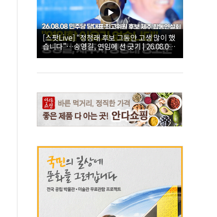
[스팟Live] “정청래 후보 그동안 고생 많이 했
습니다”…송영길, 연임에 선 긋기 | 26.08.08
더불어민주당 당대표·최고위원 후보 제주 합
동연설회