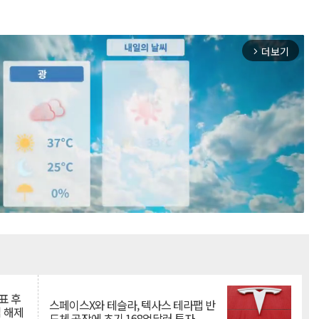
더보기
arrow_forward_ios
Mute
표 후
스페이스X와 테슬라, 텍사스 테라팹 반
 해제
도체 공장에 초기 168억달러 투자