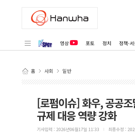
영상
포토
정치
정책·서
홈
사회
일반
[로펌이슈] 화우, 공공
규제 대응 역량 강화
기사입력 :
2026년06월17일 11:33
최종수정 :
20