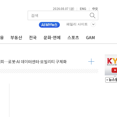
2026.08.07 (금)
ENG
中文
|
|
패밀리 사이트
금융
부동산
전국
문화·연예
스포츠
GAM
 상승… "2분기 기업 순이익 21% 증가" 전망
 나토 회원국 공격 검토… 거짓 깃발 작전"
재회…로봇·AI 데이터센터·모빌리티 구체화
·아이온큐·도어대시↑ VS 샌디스크·피그마·앱러빈↓
 반대…상법·자본시장법 개정 논의"
 차익실현 속 혼조세...웨스턴디지털·샌디스크↓
에 긴급 안보 점검회의
호르무즈 재개방 기대에 강세
조까지, 상승...호실적 보고 기업 상승세 뚜렷
인 '사파리' 공격… 시민들 공포감 극대화 전략
' 임시 주총 기대감에 홀로 상한가…마진 잔액은 사상 최고