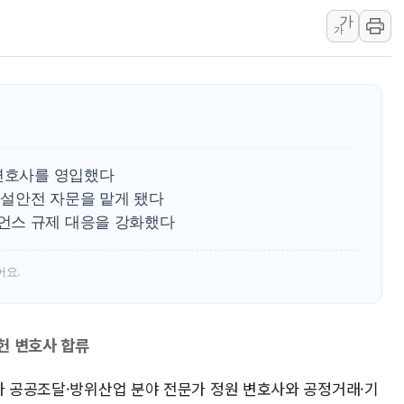
가
'월가의 황제' 다이먼 "금융시장 레
가
양주 섬유염색공장서 화재 1명 중상…
김정관 산업부 장관 "주 52시간 손봐
해군 1함대 창설 80주년…지역과 함께
[3보] 북, 원산서 동해로 단거리 탄도
우크라 드론 전술, 중남미 콜롬비아에
 변호사를 영입했다
동해해경, 독도 해상서 부유물 감긴 
설안전 자문을 맡게 됐다
주한미군 "오산기지 누출, 백린 아닌 
언스 규제 대응을 강화했다
구미 폐염산처리업체서 불 2시간30여
어요.
헌 변호사 합류
우가 공공조달·방위산업 분야 전문가 정원 변호사와 공정거래·기