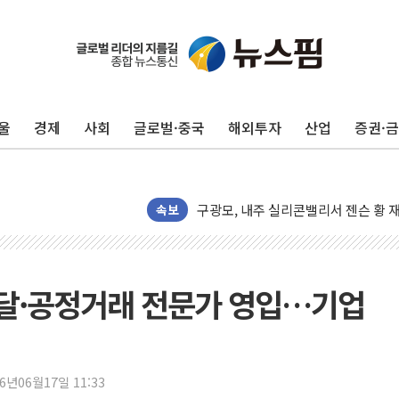
울
경제
사회
글로벌·중국
해외투자
산업
증권·
유럽증시, 견조한 실적 소화하며 대부분
리투아니아 국방 "러, 우크라 드론으로
구광모, 내주 실리콘밸리서 젠슨 황 
속보
뉴욕증시 개장 전 특징주...모더나
김정관 장관 "영업이익 N% 성과급
뉴욕증시 프리뷰, 미 주가선물 AI주
조달·공정거래 전문가 영입…기업
청와대, 북한 단거리 탄도미사일 발사
금값 7주 만에 최고…美 고용 둔화·
[인도증시] 중동 긴장 완화에 실적 호
러, 1인칭시점 드론으로 우크라 민간
26년06월17일 11:33
[베트남 증시] 지수 하락 속 'DGC