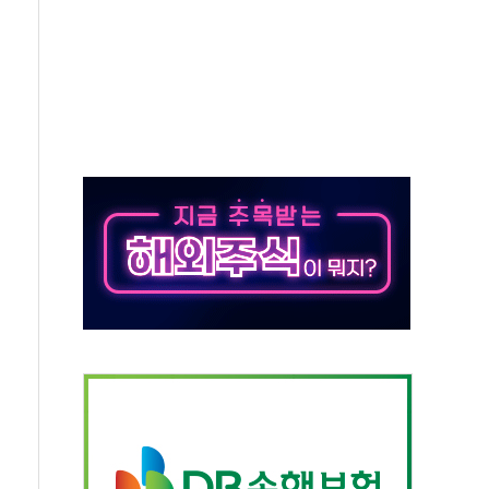
버리지 위험수위…숨은 차입이 더 큰 변수"
대응 1단계 진압 중
야, 경쟁상대 中과 비교해야"
하는 '선봉'의 대민 봉사
미사일 1발 발사… 올해 10번째·42일 만 도발
 새 안보 위기… 반군·마약카르텔이 습득해 전투 활용
어선 구조
무해한 표면 부식 물질"
분만에 진화...외국인 노동자 숨져