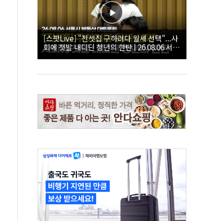
[스팟Live] "전셋집 구하려다 월세 선택"...사
회에 첫발 내디딘 청년의 한탄 | 26.08.06 서울
시 부동산 대토론회