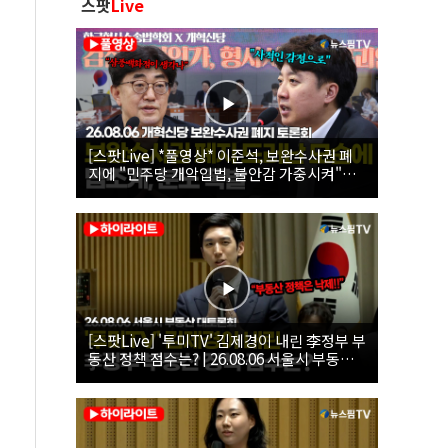
스팟
Live
[스팟Live] *풀영상* 이준석, 보완수사권 폐
지에 "민주당 개악입법, 불안감 가중시켜"｜
26.08.06 개혁신당 보완수사권 폐지 토론회
[스팟Live] '투미TV' 김제경이 내린 李정부 부
동산 정책 점수는? | 26.08.06 서울시 부동산
대토론회