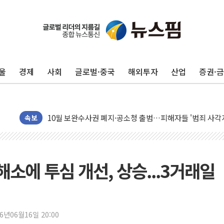
울
경제
사회
글로벌·중국
해외투자
산업
증권·
오세훈 "용산공원 주택 검토, 민주당 스스로 원칙 뒤집는 
충북 주말 무더위 지속…청주·진천 35도, 곳곳 소나기
10월 보완수사권 폐지·공소청 출범…피해자들 '범죄 사각
민주, 오늘 제주·인천 경선 결과 발표...'김민석 재역전 vs
속보
한상협, 업계 개인정보 보안 새판 짠다…'자율규제단체' 
뉴욕증시, 고용 쇼크에 금리 인상 우려 후퇴…S&P500 
트럼프, 쿡 연준 이사 해임 재추진…"26일까지 의혹 소명"
해소에 투심 개선, 상승...3거래일
유럽증시, 美 고용 예상 밖 부진에 연준 금리 인상 가능성 
미 연준 매파 기세 꺾이나…고용 감소에 9월 동결 전망 우
[종합] 이슬람 수니파 3국, '공동방위협정' 체결… 이스라
26년06월16일 20:00
트럼프, 백신·자폐증 행정명령 검토…"이르면 다음 주"