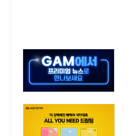
동
톱'… 美 해상봉쇄 영향
각
체주 '활짝'
스닥 선물 1%대 상승
상 기대 후퇴
·태양광주↑ VS 트레이드데스크·웬디스↓
 끝까지 찾겠다"