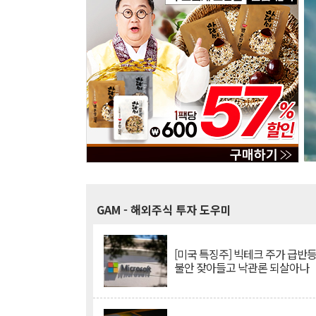
GAM
- 해외주식 투자 도우미
[미국 특징주] 빅테크 주가 급반등..
불안 잦아들고 낙관론 되살아나