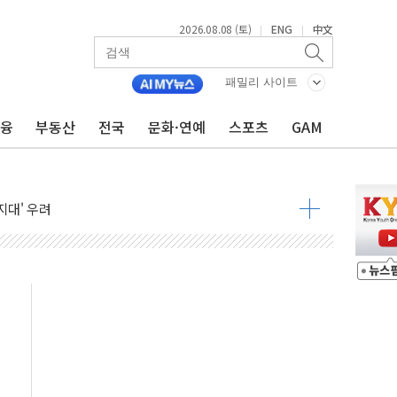
2026.08.08 (토)
ENG
中文
|
|
패밀리 사이트
금융
부동산
전국
문화·연예
스포츠
GAM
것"
지대' 우려
 정청래 격차 확대'
타진
최고치
 요구
낮아지며 상승… STOXX 600 지수는 나흘 연속 최고치
세
엘·이란 위협에 맞설 자체 억지력 강화