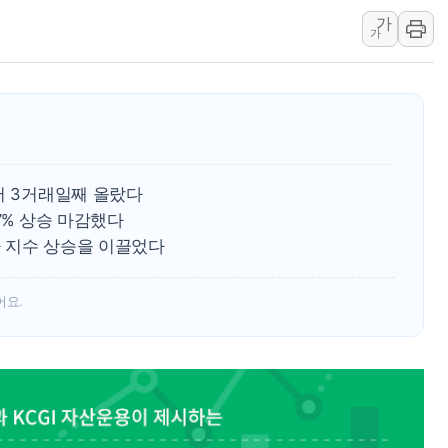
가
美 항소법원, 백악관 무도회장 공사 중단 명령…트럼프 제
가
이란 핵심 원유 수출항 '하르그섬', 최근 1주일 이상 '올스
美 고용 쇼크에 엔화 장중 급등…시장은 "또 개입했나" 촉
[AI MY 뉴스] 뉴욕 반도체주 프리뷰...美 고용 쇼크에 반도
뉴욕증시 프리뷰, 美 고용 쇼크에 금리 인상 우려 후퇴…나
[종합] 美 7월 고용 2만3000명 감소 '쇼크'…9월 금리 인
어 3거래일째 올랐다
[사진] 이슬람 수니파 3개국, 공동방위협정 체결
57% 상승 마감했다
뉴욕증시 개장 전 특징주...아틀라시안·클라우드플레어
 지수 상승을 이끌었다
보훈부, 미 DPAA와 MOU… "6·25 미군 실종자 7359명
어요.