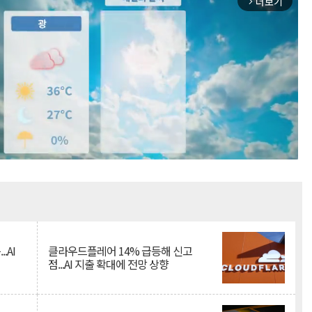
더보기
arrow_forward_ios
Mute
.AI
클라우드플레어 14% 급등해 신고
점...AI 지출 확대에 전망 상향