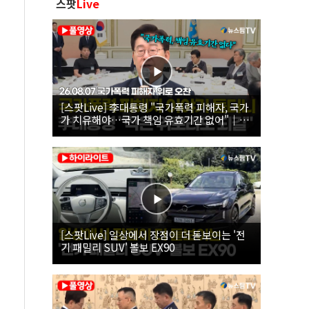
스팟
Live
[스팟Live] 李대통령 "국가폭력 피해자, 국가
가 치유해야…국가 책임 유효기간 없어"｜
26.08.07 국가폭력 피해자 위로 오찬
[스팟Live] 일상에서 장점이 더 돋보이는 '전
기 패밀리 SUV' 볼보 EX90