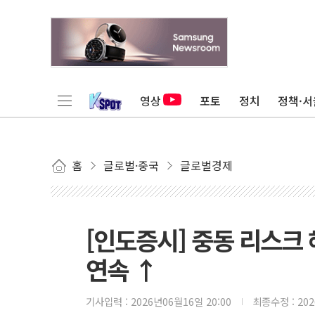
영상
포토
정치
정책·서
홈
글로벌·중국
글로벌경제
[인도증시] 중동 리스크 
연속 ↑
기사입력 :
2026년06월16일 20:00
최종수정 :
20