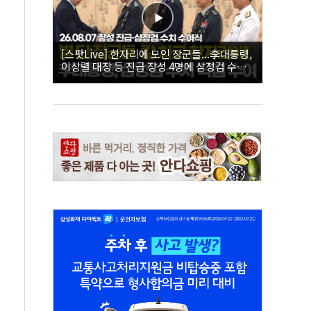
[스팟Live] 한자리에 모인 장군들...李대통령,
이상렬 대장 등 진급 장성 4명에 삼정검 수치
직접 수여｜26.08.07 장성 진급·삼정검 수치
수여식