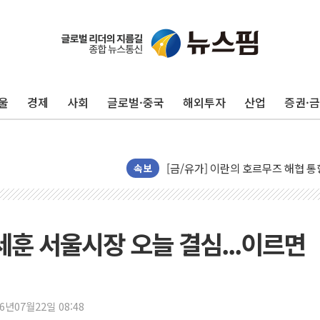
트럼프, '원정출산 시민권 차단' 
트럼프 "이란전 조만간 끝날 것"…
현대리바트, 원가 개선으로 실적 방
울
경제
사회
글로벌·중국
해외투자
산업
증권·
"세금 부담 덜자"…비거주 1주택자
세금 부담 커진 고가 1주택자…맞
[금/유가] 이란의 호르무즈 해협 통
뉴욕증시, 유가·금리 부담에 하락…
속보
이란, 오만과 호르무즈 해협 재개방 
[민주 당권주자 일정] 송영길·정청래
李대통령, 오늘 부동산 정책 점검 
세훈 서울시장 오늘 결심...이르면
[오늘의 정치일정] 8월 7일(금)
[오늘의 국회일정] 상임위·세미나·기
이란, 美·이스라엘 선박 호르무즈 
26년07월22일 08:48
유럽증시, 견조한 실적 소화하며 대부