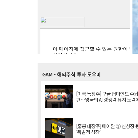
GAM
- 해외주식 투자 도우미
[미국 특징주] 구글 딥마인드 수
편…영국의 AI 경쟁력 유지 노력
[홍콩 대장주] 메이퇀 ③ 신성장
'폭발적 성장'