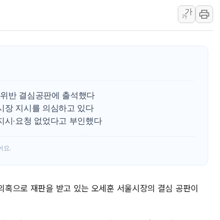
가
리투아니아 국방 "러, 우크라 드론
가
구광모, 내주 실리콘밸리서 젠슨 황
뉴욕증시 개장 전 특징주...모더
김정관 장관 "영업이익 N% 성과
뉴욕증시 프리뷰, 미 주가선물 AI
청와대, 북한 단거리 탄도미사일 발
 위반 결심공판에 출석했다
 시장 지시를 의심하고 있다
 지시·요청 없었다고 부인했다
어요.
 의혹으로 재판을 받고 있는 오세훈 서울시장의 결심 공판이