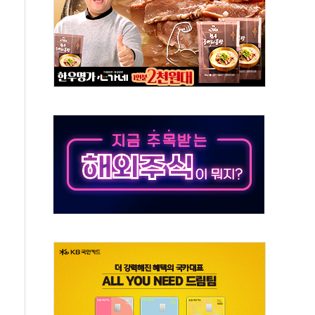
으로 나토 회원국 공격 검토… 거짓 깃발 작전"
 재회…로봇·AI 데이터센터·모빌리티 구체화
나·아이온큐·도어대시↑ VS 샌디스크·피그마·앱러빈↓
급 반대…상법·자본시장법 개정 논의"
주 차익실현 속 혼조세...웨스턴디지털·샌디스크↓
사에 긴급 안보 점검회의