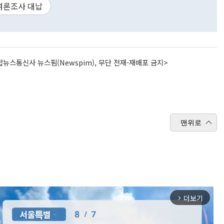
여론조사 대납
뉴스통신사 뉴스핌(Newspim), 무단 전재-재배포 금지>
맨위로
더보기
arrow_forward_ios