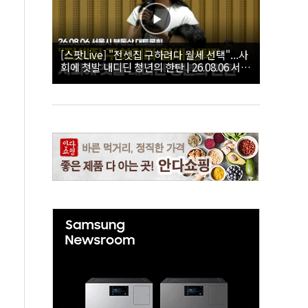
[스팟Live] "전셋집 구하려다 월세 선택"...사
회에 첫발 내디딘 청년의 한탄 | 26.08.06 서울
시 부동산 대토론회