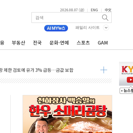
2026.08.07 (금)
ENG
中文
|
|
행정명령 서명…출생시민권 제한 재시동
군수품 부족설 일축 "막대한 무기 보유"
패밀리 사이트
어…다음 과제는 '외형 확대'
금융
부동산
전국
문화·연예
스포츠
GAM
 귀환 조짐에 전월세시장 '긴장'
교환·재매수·다운사이징 '저울질'
항 제한 검토에 유가 3% 급등…금값 보합
다우 5거래일 랠리 '마침표'
합의 막바지.."美와 직접 협상 없어"
·김민석 후보 - 8월 7일
2차 회의…주택 공급 대책 막바지 조율할 듯
자회견·주요 정당 - 8월 7일
통항 제한 추진…美 "통행 막을 권한 없어"
분 상승… "2분기 기업 순이익 21% 증가" 전망