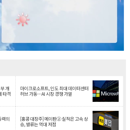
Mute
뇌부 개
마이크로소프트, 인도 최대 데이터센터
에 타격
허브 가동…AI 시장 경쟁 가열
 동력의
[홍콩 대장주] 메이퇀② 실적은 고속 상
승, 밸류는 역대 저점