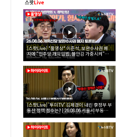
스팟
Live
[스팟Live] *풀영상* 이준석, 보완수사권 폐
지에 "민주당 개악입법, 불안감 가중시켜"｜
26.08.06 개혁신당 보완수사권 폐지 토론회
[스팟Live] '투미TV' 김제경이 내린 李정부 부
동산 정책 점수는? | 26.08.06 서울시 부동산
대토론회