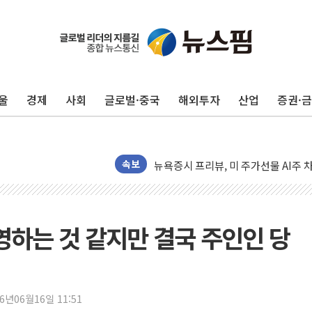
유럽증시, 견조한 실적 소화하며 대부분
리투아니아 국방 "러, 우크라 드론으로
울
경제
사회
글로벌·중국
해외투자
산업
증권·
구광모, 내주 실리콘밸리서 젠슨 황 
뉴욕증시 개장 전 특징주...모더나
김정관 장관 "영업이익 N% 성과급
뉴욕증시 프리뷰, 미 주가선물 AI주
속보
청와대, 북한 단거리 탄도미사일 발사
금값 7주 만에 최고…美 고용 둔화·
[인도증시] 중동 긴장 완화에 실적 호
영하는 것 같지만 결국 주인인 당
러, 1인칭시점 드론으로 우크라 민간
[베트남 증시] 지수 하락 속 'DGC
'월가의 황제' 다이먼 "금융시장 레
26년06월16일 11:51
양주 섬유염색공장서 화재 1명 중상…