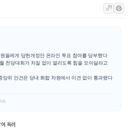
가
김정관 산업부 장관 "주 52시간 손봐
가
해군 1함대 창설 80주년…지역과 함께
[3보] 북, 원산서 동해로 단거리 탄도
우크라 드론 전술, 중남미 콜롬비아에
동해해경, 독도 해상서 부유물 감긴 
주한미군 "오산기지 누출, 백린 아닌 
당원들에게 당헌개정안 온라인 투표 참여를 당부했다
구미 폐염산처리업체서 불 2시간30여
8월 전당대회가 차질 없이 열리도록 힘을 모아달라고
 중앙위 안건은 당내 화합 차원에서 이견 없이 통과됐다
어요.
참여 독려