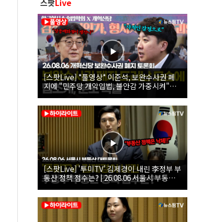
스팟
Live
[스팟Live] *풀영상* 이준석, 보완수사권 폐
지에 "민주당 개악입법, 불안감 가중시켜"｜
26.08.06 개혁신당 보완수사권 폐지 토론회
[스팟Live] '투미TV' 김제경이 내린 李정부 부
동산 정책 점수는? | 26.08.06 서울시 부동산
대토론회