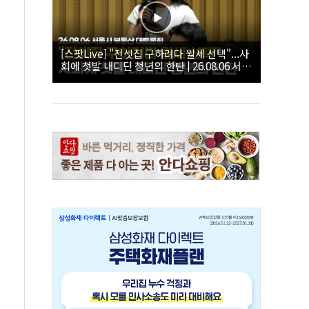
[스팟Live] "전셋집 구하려다 월세 선택"...사
회에 첫발 내디딘 청년의 한탄 | 26.08.06 서울
시 부동산 대토론회