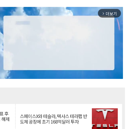
더보기
arrow_forward_ios
Mute
표 후
스페이스X와 테슬라, 텍사스 테라팹 반
 해제
도체 공장에 초기 168억달러 투자