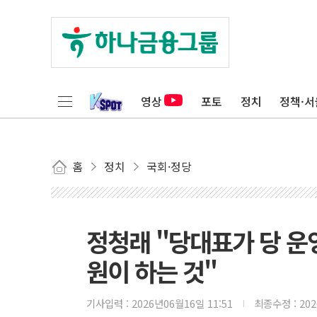
영상
포토
정치
정책·서
홈
정치
국회·정당
정청래 "당대표가 당 운
원이 하는 것"
기사입력 :
2026년06월16일 11:51
최종수정 :
20