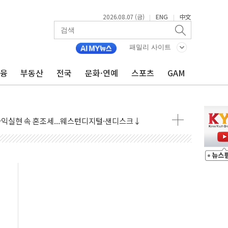
2026.08.07 (금)
ENG
中文
|
|
 상승… "2분기 기업 순이익 21% 증가" 전망
패밀리 사이트
 나토 회원국 공격 검토… 거짓 깃발 작전"
금융
부동산
전국
문화·연예
스포츠
GAM
재회…로봇·AI 데이터센터·모빌리티 구체화
·아이온큐·도어대시↑ VS 샌디스크·피그마·앱러빈↓
 반대…상법·자본시장법 개정 논의"
 차익실현 속 혼조세...웨스턴디지털·샌디스크↓
에 긴급 안보 점검회의
호르무즈 재개방 기대에 강세
조까지, 상승...호실적 보고 기업 상승세 뚜렷
인 '사파리' 공격… 시민들 공포감 극대화 전략
' 임시 주총 기대감에 홀로 상한가…마진 잔액은 사상 최고
버리지 위험수위…숨은 차입이 더 큰 변수"
대응 1단계 진압 중