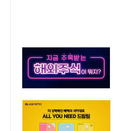
야, 경쟁상대 中과 비교해야"
하는 '선봉'의 대민 봉사
미사일 1발 발사… 올해 10번째·42일 만 도발
 새 안보 위기… 반군·마약카르텔이 습득해 전투 활용
어선 구조
무해한 표면 부식 물질"
분만에 진화...외국인 노동자 숨져