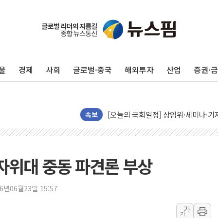
뉴욕증시, 유가·금리 부담에 하락…다
이란, 오만과 호르무즈 해협 재개방 합
울
경제
사회
글로벌·중국
해외투자
산업
증권·
[민주 당권주자 일정] 송영길·정청래·김
李대통령, 오늘 부동산 정책 점검 2
[오늘의 정치일정] 8월 7일(금)
[오늘의 국회일정] 상임위·세미나·기자
속보
이란, 美·이스라엘 선박 호르무즈 통항
유럽증시, 견조한 실적 소화하며 대부분
리투아니아 국방 "러, 우크라 드론으로
 자위대 중동 파견론 부상
구광모, 내주 실리콘밸리서 젠슨 황 
뉴욕증시 개장 전 특징주...모더나
26년06월23일 15:57
김정관 장관 "영업이익 N% 성과급
가
가
뉴욕증시 프리뷰, 미 주가선물 AI주