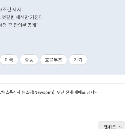
 3조건 제시
핵, 엇갈린 해석만 커진다
서명 후 합의문 공개"
미국
중동
호르무즈
기뢰
뉴스통신사 뉴스핌(Newspim), 무단 전재-재배포 금지>
맨위로