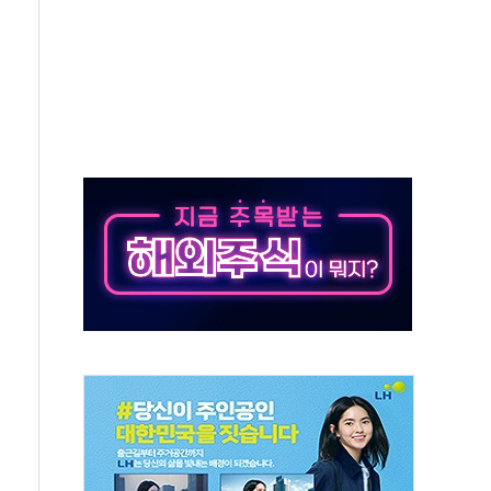
에 긴급 안보 점검회의
호르무즈 재개방 기대에 강세
조까지, 상승...호실적 보고 기업 상승세 뚜렷
인 '사파리' 공격… 시민들 공포감 극대화 전략
' 임시 주총 기대감에 홀로 상한가…마진 잔액은 사상 최고
버리지 위험수위…숨은 차입이 더 큰 변수"
대응 1단계 진압 중