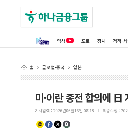
영상
포토
정치
정책·서
홈
글로벌·중국
일본
미·이란 종전 합의에 日
기사입력 :
2026년06월16일 08:18
최종수정 :
20