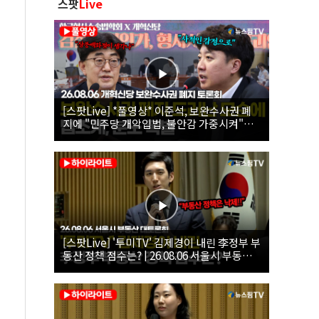
스팟
Live
[스팟Live] *풀영상* 이준석, 보완수사권 폐
지에 "민주당 개악입법, 불안감 가중시켜"｜
26.08.06 개혁신당 보완수사권 폐지 토론회
[스팟Live] '투미TV' 김제경이 내린 李정부 부
동산 정책 점수는? | 26.08.06 서울시 부동산
대토론회