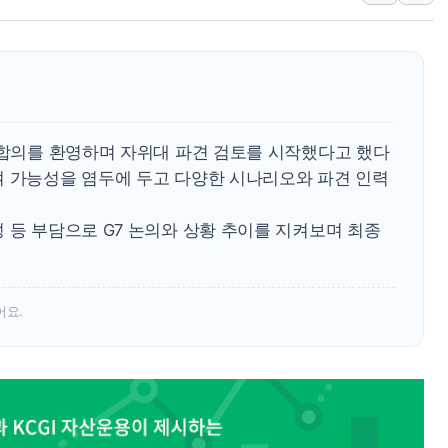
청와대, 북한 단거리 탄도미사일 발사
금값 7주 만에 최고…美 고용 둔화·
[인도증시] 중동 긴장 완화에 실적 호
러, 1인칭시점 드론으로 우크라 민간
[베트남 증시] 지수 하락 속 'DGC
 합의를 환영하며 자위대 파견 검토를 시작했다고 했다
'월가의 황제' 다이먼 "금융시장 레
여 가능성을 염두에 두고 다양한 시나리오와 파견 인력
양주 섬유염색공장서 화재 1명 중상…
 등 부담으로 G7 논의와 상황 추이를 지켜보며 최종
어요.