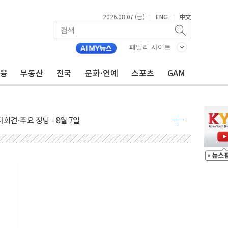
2026.08.07 (금)
ENG
中文
|
|
우 5거래일 랠리 '마침표'
패밀리 사이트
의 막바지.."美와 직접 협상 없어"
금융
부동산
전국
문화·연예
스포츠
GAM
민석 후보 - 8월 7일
차 회의…주택 공급 대책 막바지 조율할 듯
회견·주요 정당 - 8월 7일
 제한 추진…美 "통행 막을 권한 없어"
 상승… "2분기 기업 순이익 21% 증가" 전망
 나토 회원국 공격 검토… 거짓 깃발 작전"
재회…로봇·AI 데이터센터·모빌리티 구체화
·아이온큐·도어대시↑ VS 샌디스크·피그마·앱러빈↓
 반대…상법·자본시장법 개정 논의"
 차익실현 속 혼조세...웨스턴디지털·샌디스크↓