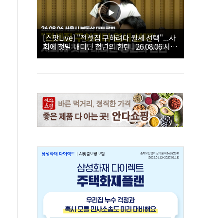
[스팟Live] "전셋집 구하려다 월세 선택"...사
회에 첫발 내디딘 청년의 한탄 | 26.08.06 서울
시 부동산 대토론회