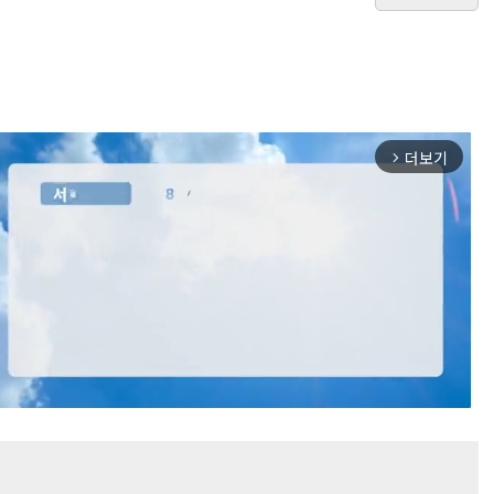
더보기
arrow_forward_ios
Mute