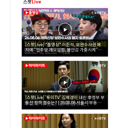
스팟
Live
[스팟Live] *풀영상* 이준석, 보완수사권 폐
지에 "민주당 개악입법, 불안감 가중시켜"｜
26.08.06 개혁신당 보완수사권 폐지 토론회
[스팟Live] '투미TV' 김제경이 내린 李정부 부
동산 정책 점수는? | 26.08.06 서울시 부동산
대토론회