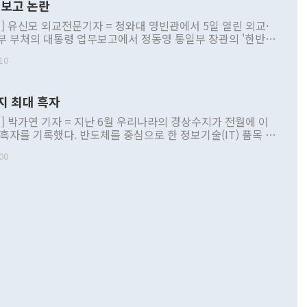
보고 논란
] 유신모 외교전문기자 = 청와대 영빈관에서 5일 열린 외교·
부 부처의 대통령 업무보고에서 정동영 통일부 장관의 '한반도
 구상'과 업무보고 발언이 논란을 빚고 있다. 이날 정 장관의
10
정부 내 조율을 거치지 않은 사안을 정책으로 추진하겠다고 공
는가 하면 사실 관계에 맞지 않은 설명도 있었다. 이재명 대통
로 신중을 기해 달라고 경고했고, 조현 외교부 장관은 '이상
지 최대 흑자
 근거한 비현실적 구상'이라는 비판을 내놨다. 그동안 정 장
책 관련 발언이 물의를 빚은 적은 여러 번 있지만 대통령과 유
] 박가연 기자 = 지난 6월 우리나라의 경상수지가 전월에 이
이 공개적으로 부정적 입장을 표명한 것은 이례적이다. 정 장
 흑자를 기록했다. 반도체를 중심으로 한 정보기술(IT) 품목 수
대북 접근법과 월권을 제어해야 한다는 목소리도 높아지고 있
간 상품수출이 처음으로 1000억달러를 넘어선 영향이다. [자
00
 따르
기자간담회를 하고 있다. [사진=통일부] 2026.07.23 ◆통일
 경상수지는 497억3000만달러 흑자로 집계됐다. 전월(386억
 넘어선 주장 정 장관은 이날 업무보고에서 '한반도 평화공존
)에 이어 두 달 연속 월간 기준 역대 최대 기록을 갈아치웠다.
 설명하면서 이재명 정부 2년차 핵심 과제로 상호 존중·평화
해 상반기 누적 경상수지 흑자는 1910억1000만달러를 기록
·핵 없는 한반도 등 3대 기본 방향을 제시했다. 정 장관은 "대
지 흑자를 견인한 것은 상품수지다. 6월 상품수지는 478억
언어는 멈춰야 한다"면서 주적 용어 대체를 주장했다. 지난 25
 흑자를 기록하며 전월에 이어 역대 최대를 다시 썼다. 국제수
D(완전하고 검증가능하며 되돌릴 수 없는 비핵화) 구도는 이미
수출은 1123억7000만달러로 전년 동월 대비 84.5% 증가하
했다. 또 "현 시점에서 흘러간 선(先)비핵화만 되뇌는 것은
 처음으로 1000억달러를 넘어섰다. 상품수입은 644억8000만
 데 힘이 되지 않는다"고 주장했다. 정 장관은 또 "정전 체제
6% 늘었다. 통관 기준으로는 반도체 수출이 전년 동월 대비
로 바꾸는 논의에 착수하겠다"면서 "북·미 정상회담 견인과
증했고 컴퓨터·주변기기(SSD)는 282.7% 증가했다. IT 품목
화의 동력을 확보하기 위해 최선을 다할 것"이라고 말했다. 하
.4% 늘었으며 비IT 품목도 ▲석유제품(47.5%) ▲화공품
령은 정 장관의 구상에 대부분 제동을 걸었다. 이 대통령은 "평
▲철강제품(17.9%) ▲승용차(6.1%) 등을 중심으로 18.6% 증가