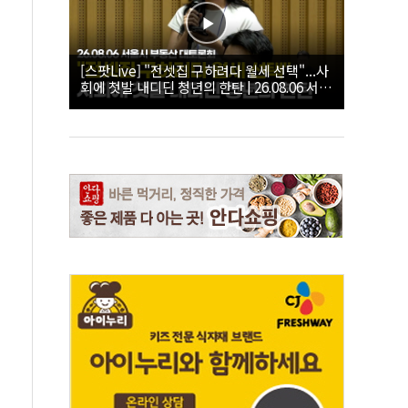
[스팟Live] "전셋집 구하려다 월세 선택"...사
회에 첫발 내디딘 청년의 한탄 | 26.08.06 서울
시 부동산 대토론회