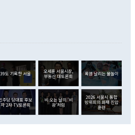
 정치적으로 악용되는 측면이 있다"며 "많이 조심하셔야 한
준 수입은 ▲원자재(30.5%) ▲자본재(35.3%) ▲소비재
다. 북한을 다른 이름으로 불러야 한다는 주장에는 "표현에 꼬
가 모두 늘었다. 서비스수지는 12억9000만달러 적자를 기록해 전
정쟁으로 휘몰아 들어가면 원래 하고자 했던 데에서 오히려 나
000만달러)보다 적자 폭이 확대됐다. 여행수지는 외국인 입국자
래될 수 있다"고 경고했다. 이 대통령은 남북 신뢰 구축을 위해
증료 인상 등에 따른 출국자 감소로 4억4000만달러 흑자를
합의를 선제적으로 복원해야 한다는 정 장관의 주장에 대해서도
지식재산권사용료수지는 전월 흑자에서 4억4000만달러 적자
대로 하는 게 과연 한반도의 평화와 안정에 플러스냐, 결론적
 본원소득수지는 배당소득을 중심으로 32억7000만달러 흑자
이 들 때도 있다"며 부정적으로 반응했다. 조현 외교부 장
월(21억7000만달러)보다 흑자 폭이 확대됐다. 배당소득수지
 사후 브리핑에서 정 장관이 언급한 '4자 회담'에 대해 "이상
이 늘어난 데다 전월 분기배당에 따른 기저효과로 배당지급이
 어떤 희망이라 하더라도 그건 아직 조율되지 않은 방법"이
6000만달러 흑자를 나타냈다. 금융계정 순자산은 6월 중 467
들께서 디스카운트해 주시면 좋겠다"고 선을 그었다. 정 장관
러 증가해 월간 기준 역대 최대 증가 폭을 기록했다. 종전 최대
아 블라디보스토크에서 열리는 '동방경제포럼(EEF)'을 언급하
월(369억9000만달러)을 넘어선 것이다. 직접투자에서는 내국
원에서 (참석을) 검토하고 있다"고 발언한 데 대해서도 조 장관
가 80억1000만달러, 외국인의 국내투자가 46억3000만달러
외교부의 몫"이라며 "아직 거기까지 진도가 나가지 않았다"고
오세훈 서울시장,
. 증권투자에서는 외국인의 국내 주식 매도세가 이어졌다. 외
39도 기록한 서울
폭염 날리는 물놀이
부동산 대토론회
장관이 이날 소개한 대북 구상과 설명은 정부 내 조율을 거치지
주식 투자는 차익실현 매도 등의 영향으로 316억1000만달러
서 문제가 있다. 특히 주적 표현 대체와 국호 사용, 9·19 군
(-310억5000만달러)에 이어 역대 최대 순매도 기록을 다시
 4자회담 추진 등은 통일부 장관이 결정할 사안이 아니어서 월
국인의 국내 채권투자는 세계국채지수(WGBI) 자금 유입에도
이 나오고 있다. 이 대통령은 정 장관의 업무보고를 듣고 난
도래 영향으로 증가 폭이 줄어든 52억9000만달러를 기록했
2026 서울시 통합
무보고에 발표했다고 승인난 건 아니다"라고 재차 확인했다. 정
민주당 당대표 후보
비 오는 날의 '비
 해외 증권투자는 주식을 중심으로 35억6000만달러 증가했
방위회의 화재 진압
자 2차 TV토론회
광'처럼
통은 "정 장관의 발언 내용은 대부분 국가안전보장회의(NSC)
newspim.com
훈련
된 사안이 아닌 정 장관의 개인적 생각에 가깝다"며 "안보 관
이 정부의 공식 정책이 아닌 사안을 추진하겠다고 업무보고를
 면전에서 '국군통수권자가 나서야 한다'고 주장한 것은 심각
 5일 청와대 영빈관에서 열린 통일
 외교 안보 부처 업무보고에서 발언하고 있다. [사진=청와대]