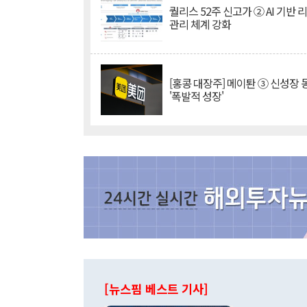
퀄리스 52주 신고가 ② AI 기반 
관리 체계 강화
[홍콩 대장주] 메이퇀 ③ 신성장
'폭발적 성장'
[뉴스핌 베스트 기사]