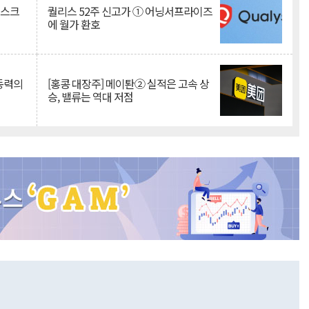
리스크
퀄리스 52주 신고가 ① 어닝서프라이즈
에 월가 환호
 동력의
[홍콩 대장주] 메이퇀② 실적은 고속 상
승, 밸류는 역대 저점