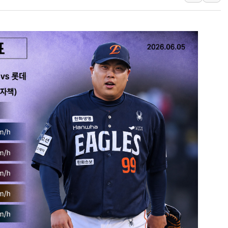
"5.18은 북한 지령" 설교한 목사
[종합] 특검, '양평' 원희룡 2
[내일날씨] 절기상 '입추'에 폭염
제천 바이오밸리 공장 옥상서 불
개혁신당 "민주, '盧 수사' 악
CJ온스타일, 2분기 영업익 260
AI 연산은 포항, 전력 저장은 영