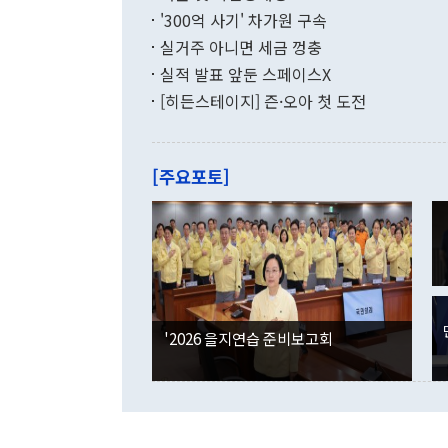
화공존 정책이
했다. 통관 기
'300억 사기' 차가원 구속
다"고 지적했
(16.4%)
투리가 잡혀 
실거주 아니면 세금 껑충
월(-10억9
쁜 상황이 초
증가와 유류할
실적 발표 앞둔 스페이스X
9·19 군사
기록했지만 
[히든스테이지] 즌·오아 첫 도전
"우리의 선의
로 전환됐다.
으로 약간의 의문
를 기록해 전
관은 업무보고
는 배당수입
주의에 근거한
줄면서 25억
[주요포토]
라며 "여러분
억1000만달
이 9월 러시
였던 올해 3
며 "정부 차
인의 해외투자
은 "그것은 
각각 증가했다
잘랐다. 정 
국인의 국내 
않았다는 점에
감소하며 전월
사합의 복원,
경신했다. 외
권이라는 지적
분기 말 만기
뒤 "여기 업
다. 내국인의
'2026 을지연습 준비보고회
부의 한 소식
다. eoyn2@
를 거쳐 결정
련 부처 장관
하고 대통령의
한 문제"라고 지적했다. 이재명 대통령이
외교 국방 등