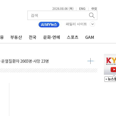
2026.08.06 (목)
ENG
中文
|
|
0여분만에 진화...외국인 노동자 숨져
패밀리 사이트
 시즌2
·가축 피해 최소화 '총력 대응'
금융
부동산
전국
문화·연예
스포츠
GAM
자금 유입에도 박스권…美 암호화폐 법안 처리 여부도 변수
시위 '62일째'..."대부분 여기서 상주"
온열질환자 2665명·사망 23명
두 종목에 코스피 '휘청'
3대·건물 1동 전소
리 탄도미사일 발사
10년 이상…리뉴얼이 경쟁력 가른다
유병호 구속적부심 기각
사개혁위에 보완수사권 폐지 우려 전달
수무책… 패트리엇 미사일 지원, 작년의 3분의 1