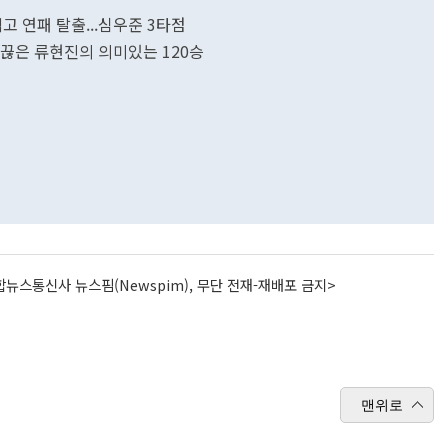
로 꺾고 연패 탈출...심우준 3타점
패 끊은 류현진의 의미있는 120승
뉴스통신사 뉴스핌(Newspim), 무단 전재-재배포 금지>
맨위로