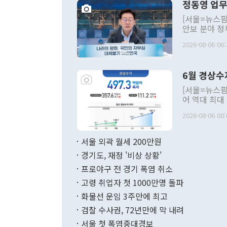
정동영 업무
[서울=뉴스핌
안보 분야 정
평화공존 발전
2026-08-06 06:
발언 중에는 
언한 것이 있
령은 공개적으
6월 경상수
주의적 희망에
관의 대북 정
[서울=뉴스핌
관 부처 장관
어 역대 최대
관의 무리한 
출 호조로 월
다. [정동영 통일부 장관이 지난달 23일 오후 서울 종로구 정부서울청사에
2026-08-06 08:
료=한국은행] 한국은행이 6일 발표한 '2026년 6월 국제수지(잠정)'에
서 취임 1주년 
면 지난 6월
부 장관 권한
1000만달러
서울 외곽 월세 200만원
발전 구상'을
이에 따라 올
적 갈등 해결
경기도, 재정 '비상 상황'
했다. 경상수
결과 혐오의 
9000만달러
프로야구 전 경기 폭염 취소
년간의 CVI
지 기준 상품
고령 취업자 첫 1000만명 돌파
무너졌다고도 
며 월간 기준
현실을 바꾸는
달러로 38.
화물선 운임 3주만에 최고
를 평화 체제
196.9% 급
검찰 수사권, 72년만에 막 내려
함께 4자 대
수출은 160
지만 이 대통
서울 첫 폭염중대경보
(18.6%) 