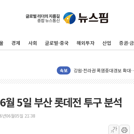
구미 폐염산처리업체서 불 2시간3
해군과 함께하는 '불금전파, 송정'
강원도 폭염특보 11일째…온열질환
울
경제
사회
글로벌·중국
해외투자
산업
증권·
[코인 시황] 비트코인, ETF 
[르포] 39도 폭염 속 잠실 개표소 
강원·전라권 폭염중대경보 확대…
속보
빚투·레버리지 줄었지만, 반도체 
양주 가전제품 창고서 화재…차량 
[2보] 북한, 원산서 동해상 단거
 6월 5일 부산 롯데전 투구 분석
종로·중구 오피스 78%가 준공 
법원, '관저 이전 봐주기 감사' 
26년06월05일 21:38
성폭력 피해자 보호단체, 경찰수
가
우크라, 러 탄도미사일 공격에 속
가