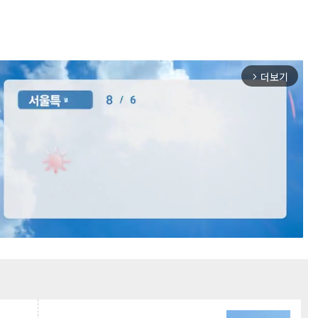
더보기
arrow_forward_ios
Mute