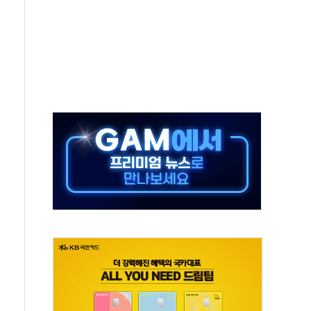
 불구속 송치
차 조사…'당정대 회의' 한동훈·방기선 수사도 속도
 절정…서울 한낮 39도
…30여분 만에 진화
연으로 형사사법 틀 바꿔…국민 불안감 가중"
억원…전년 比 21.2%↑
광…지역펀드 9·10호 확정