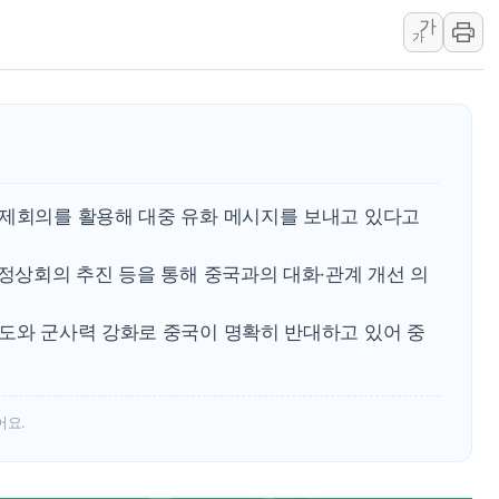
가
강릉·동해·삼척 시간당 최대 
가
폐기물 수거하다 참변…60대
서울 중랑구 주택가서 흉기 난
李대통령 "결혼 때문에 손해 
여수 오동도 인근 해상서 모
추미애, '위안부' 피해자 기림
국제회의를 활용해 대중 유화 메시지를 보내고 있다고
인천 선재도 갯벌서 해루질 중
인천서 말다툼 중 어머니 흉기
 정상회의 추진 등을 통해 중국과의 대화·관계 개선 의
'화합' 꺼낸 김민석에 '뻔뻔
시도와 군사력 강화로 중국이 명확히 반대하고 있어 중
어요.