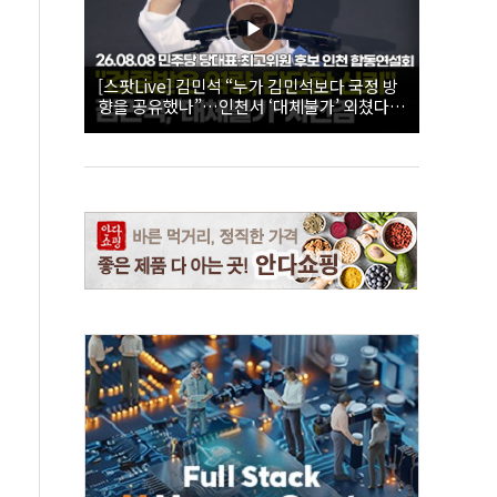
[스팟Live] 김민석 “누가 김민석보다 국정 방
향을 공유했나”…인천서 ‘대체불가’ 외쳤다 |
26.08.08 더불어민주당 당대표·최고위원 후
보 인천 합동연설회