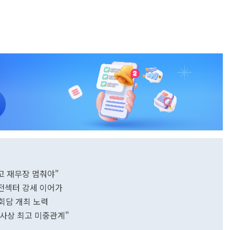
고 재무장 멈춰야"
발전섹터 강세 이어가
상회담 개최 노력
역사상 최고 미중관계"