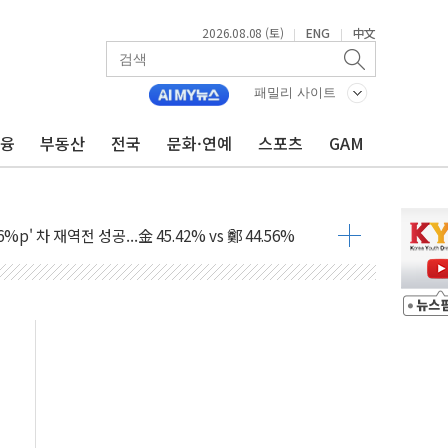
2026.08.08 (토)
ENG
中文
|
|
패밀리 사이트
금융
부동산
전국
문화·연예
스포츠
GAM
투입…고수온 양식장 복구·지원 '총력'
산사태 주의보'...경북도, 호우 피해·통제구간 없어
%p' 차 재역전 성공...金 45.42% vs 鄭 44.56%
·정청래·김민석 당대표 후보
 정청래에 승리...47.75% vs 42.08%
과 발표...김민석 47.75% 정청래 42.08%
표...김민석 45.09% 정청래 43.27% 송영길 11.63%
표...김민석 52.64% 정청래 39.89% 송영길 7.47%
0~8.14)
…공습 한계·탄약 부족 현실화