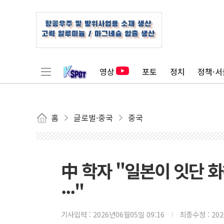
영상
포토
정치
정책·서
홈
글로벌·중국
중국
中 학자 "일본이 잇단 
···"
기사입력 :
2026년06월05일 09:16
최종수정 :
20