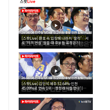
스팟
Live
[스팟Live] 환호 속 입장해 나란히 ‘찰칵’…서
로 ‘저격 연설’ 들을 때 후보들 표정은? |
26.08.08 더불어민주당 당대표·최고위원 후
보 인천 합동연설회
[스팟Live] 김민석 제주 52.64%·인천
45.09%로 연속 1위…정청래 따돌렸다’ |
26.08.08 더불어민주당 당대표·최고위원 후
보 인천 합동연설회