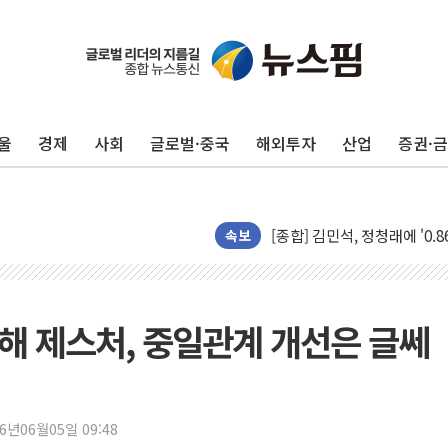
울
경제
사회
글로벌·중국
해외투자
산업
증권·
포항시 재난예산 40억 긴급 
울진·영덕 '호우특보'-포항 '
[종합] 김민석, 정청래에 '0.86
인천 합동연설회 나선 송영길
속보
김민석, 2주차 제주·인천 경선서
인사하는 김민석 당대표 후보
[속보] 민주, 제주·인천 경선 결
화해 제스처, 중일관계 개선은 글쎄
[속보] 민주, 인천 경선 결과 발
[속보] 민주, 제주 경선 결과 발
이번주 국내 주요 금융일정(8.1
26년06월05일 09:48
美, 이란전 출구전략 만지작