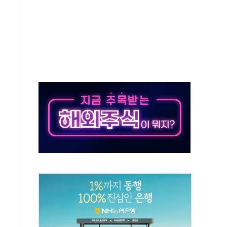
50㎜ 폭우…강원 동해안 강한 비 이어져
 환경미화원 수거차에 치여 사망
동…60대 남성 2명 숨져
보는 일 없게"…'결혼 페널티' 22개 과제 손본다
터보트 전복…1명 사망·1명 실종
의 날 참석..."국제적 시민 연대로 목소리 내야"
 실종 60대 나흘만에 숨진 채 발견
 살해 10대 아들 체포
' 받아친 정청래…제주 연설서 신경전 고조