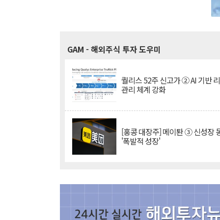
GAM
- 해외주식 투자 도우미
퀄리스 52주 신고가 ② AI 기반 
관리 체계 강화
[홍콩 대장주] 메이퇀 ③ 신성장
'폭발적 성장'