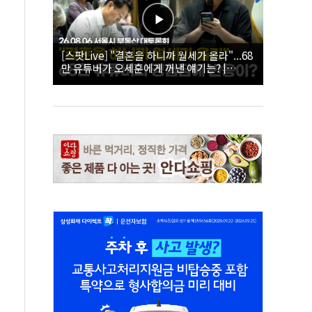
[스팟Live] "결혼을 하니까 월세가 올라"...68
만 유튜버가 오세훈에게 꺼낸 얘기는? |
26.08.06 서울시 부동산 대토론회