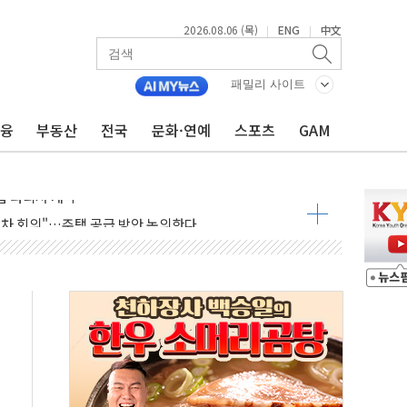
2026.08.06 (목)
ENG
中文
|
|
파
제한, 형평성·여론 고려해야…충분한 사회적 논의 주문"
패밀리 사이트
중구서 시내버스 등 3중 추돌·1명 부상
금융
부동산
전국
문화·연예
스포츠
GAM
본방향 공감...현장 목소리 반영되길"
 오른다"…서울시 부동산 토론회서 쏟아진 우려
컵 파리서 개막
2차 회의"…주택 공급 방안 논의한다
2136억원
, 중고령층엔 안정을"…세대상생 일자리 특위 출범
16% 증가…역대 2분기 최대 실적
용률 40%로 높인다…2040 RE100 속도
멸종위기종 밀수 조직 적발
미래세대와 전통문화 소통 자리, 꾸준히 만들겠다"
'…용산어린이정원 활용 놓고 충돌 예고