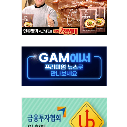
'놀부' 법원에 기업회생 신청
GAM - 맛보기편 (8/6)
흡수합병…비대면 영상서비스 경쟁력 강화
족 직업체험 프로그램 진행
F 도입 김 총리 지시'는 가짜뉴스…법적 조치"
다…삼성전자 2나노 수주 '촉각'