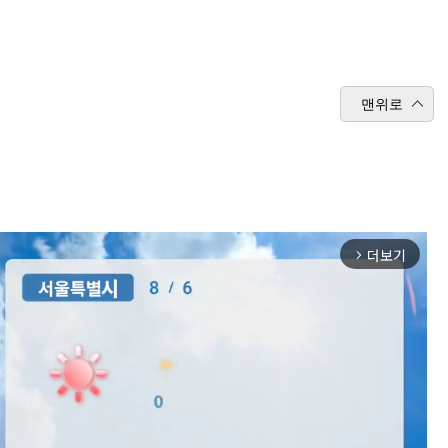
맨위로
더보기
arrow_forward_ios