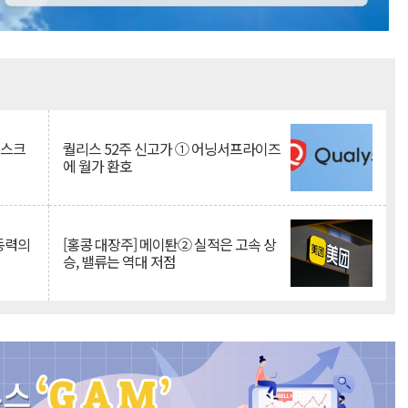
Mute
리스크
퀄리스 52주 신고가 ① 어닝서프라이즈
에 월가 환호
 동력의
[홍콩 대장주] 메이퇀② 실적은 고속 상
승, 밸류는 역대 저점