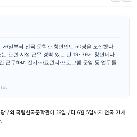
부대찌개·보쌈 프랜차이즈 
깊이가 다른 글로벌 투자 정보 
원포유, 그린비파트너스 
넷마블문화재단, 임직원 가
김민석 측 "'레버리지 ET
26일부터 전국 문학관 청년인턴 50명을 모집했다
앤스로픽도 AI칩 직접 만든
는 관련 시설 근무 경력 있는 만 19~39세 청년이다
시간 근무하며 전시·자료관리·프로그램 운영 등 업무를
어요.
광부와 국립한국문학관이 26일부터 6월 5일까지 전국 21개
.