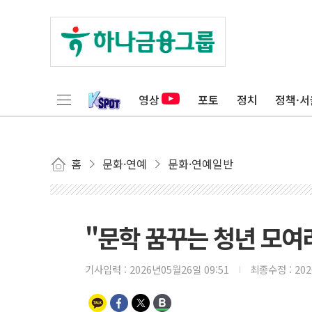
영상
포토
정치
정책·서
홈
문화·연예
문화·연예일반
"문학 꿈꾸는 청년 모여
기사입력 :
2026년05월26일 09:51
최종수정 :
20