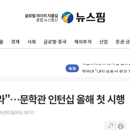
한패스, 월 송금 60만건 돌
李대통령 "청소년 SNS 
초등학교 앞서 '쾅'…대전 
울
경제
사회
글로벌·중국
해외투자
산업
증권·
중소기업계 "세제개편안 기
"전월세 대책 없고 집값만
배틀그라운드 모바일 월드
청와대 "내일 부동산 점검 
속보
케이피에프, 2분기 매출액 
국민통합위 "청년엔 기회를
레드캡투어, 2분기 영업익 
라"…문학관 인턴십 올해 첫 시행
HD건설기계, 재생에너지 사
아파트에 코브라가…검찰, 
26년05월26일 09:51
윤영달 크라운해태 회장 "
가
가
'주택 공급 vs 공원 보존