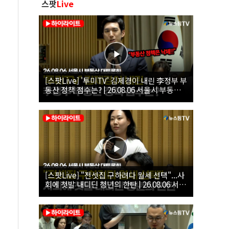
스팟
Live
[스팟Live] '투미TV' 김제경이 내린 李정부 부
동산 정책 점수는? | 26.08.06 서울시 부동산
대토론회
[스팟Live] "전셋집 구하려다 월세 선택"...사
회에 첫발 내디딘 청년의 한탄 | 26.08.06 서울
시 부동산 대토론회