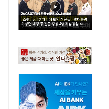
[스팟Live] 한자리에 모인 장군들...李대통령,
이상렬 대장 등 진급 장성 4명에 삼정검 수치
직접 수여｜26.08.07 장성 진급·삼정검 수치
수여식