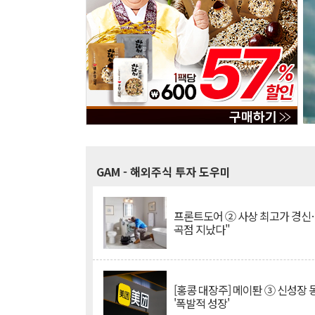
GAM
- 해외주식 투자 도우미
프론트도어 ② 사상 최고가 경신
곡점 지났다"
[홍콩 대장주] 메이퇀 ③ 신성장
'폭발적 성장'