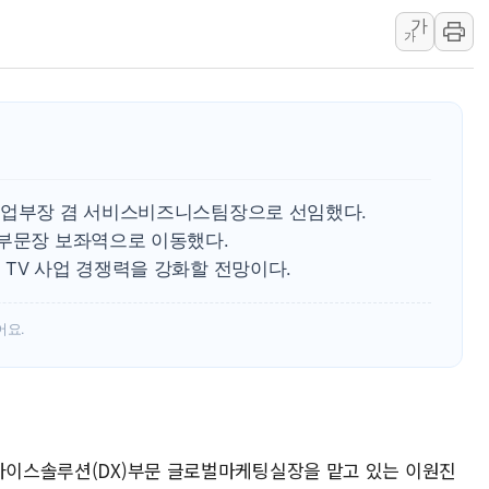
워트, 상반기 영업이익 30
가
프롬바이오, 10일 거래 재
가
NH농협생명, 농작업 중 온
아바코, 2분기 매출 120억원
랩지노믹스 "디엑솜과 美 암
보로노이, 폐암 치료제 'VRN
푸본현대생명, 육군 3군단과
사업부장 겸 서비스비즈니스팀장으로 선임했다.
교보생명, '교보K-맞춤건강
X부문장 보좌역으로 이동했다.
벼랑 끝 선 '동전주' 무더기
TV 사업 경쟁력을 강화할 전망이다.
1순위보다 낮은 특별공급 
어요.
디바이스솔루션(DX)부문 글로벌마케팅실장을 맡고 있는 이원진