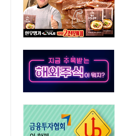
억원
개…"재무구조 개편"
열질환 보장…폭염기 신속 보상 강화
 진단 분야 독점 라이선스 계약"
11' 캐나다 IND 신청
 군 장병 금융교육·전역 지원 협약
보험' 6개월 배타적사용권 획득
 상폐 위기…관리종목 우려 지정예고 총 63개
경쟁률… 실수요자 관심