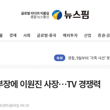
울
경제
사회
글로벌·중국
해외투자
산업
증권·
후티 반군, 예멘 정부군과 
42.5도 역대급 폭염…동물
경찰, 9월부터 '가족 사건'
속보
포스코홀딩스, 포스코인터·D
태국 학교서 중학생 총기 난사
40.2도 찍은 서울 등 폭염
부장에 이원진 사장…TV 경쟁력
"文정부 악몽 재현 안돼"..
신세계사이먼 '대구 프리미엄 
李대통령, 호우 피해 경북 
'변기 수리' 집주인에게 흉기
26년05월04일 09:19