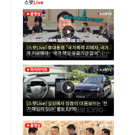
스팟
Live
[스팟Live] 李대통령 "국가폭력 피해자, 국가
가 치유해야…국가 책임 유효기간 없어"｜
26.08.07 국가폭력 피해자 위로 오찬
[스팟Live] 일상에서 장점이 더 돋보이는 '전
기 패밀리 SUV' 볼보 EX90