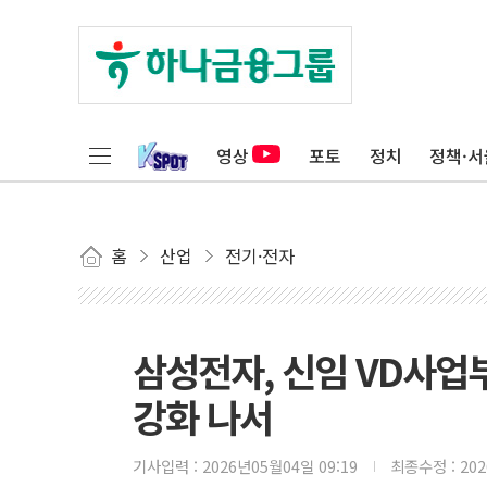
영상
포토
정치
정책·서
홈
산업
전기·전자
삼성전자, 신임 VD사업
강화 나서
기사입력 :
2026년05월04일 09:19
최종수정 :
20