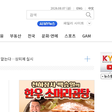
2026.08.07 (금)
ENG
中文
|
|
패밀리 사이트
금융
부동산
전국
문화·연예
스포츠
GAM
사우디 동시 공격… 위기 고조되는 또 다른 중동 화약고
들도 특별식으로 여름나기 [뉴스핌 줌인]
 못 맡는다…상피제 실시
X 지분 일부 매각
...최소 7명 사망
중대경보 해제…누적 온열질환자 2872명
.李 부동산 세제안에 與 내부서 '총선·대선 직격탄' 우려
아울렛' 건립 '본궤도'
안동·의성 특별재난지역 선포
 휘두른 30대 세입자…경찰, 현행범 체포