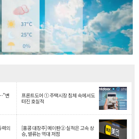
Mute
…"변
프론트도어 ① 주택시장 침체 속에서도
터진 호실적
 동력의
[홍콩 대장주] 메이퇀② 실적은 고속 상
승, 밸류는 역대 저점