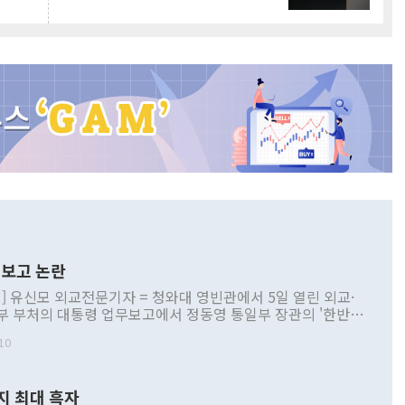
보고 논란
] 유신모 외교전문기자 = 청와대 영빈관에서 5일 열린 외교·
부 부처의 대통령 업무보고에서 정동영 통일부 장관의 '한반도
 구상'과 업무보고 발언이 논란을 빚고 있다. 이날 정 장관의
10
정부 내 조율을 거치지 않은 사안을 정책으로 추진하겠다고 공
는가 하면 사실 관계에 맞지 않은 설명도 있었다. 이재명 대통
로 신중을 기해 달라고 경고했고, 조현 외교부 장관은 '이상
지 최대 흑자
 근거한 비현실적 구상'이라는 비판을 내놨다. 그동안 정 장