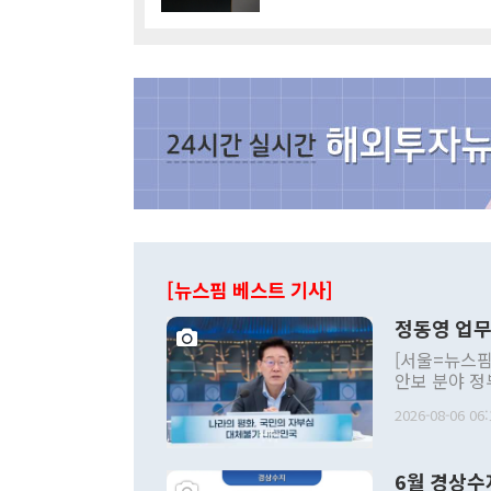
[뉴스핌 베스트 기사]
정동영 업무
[서울=뉴스핌
안보 분야 정
평화공존 발전
2026-08-06 06:
발언 중에는 
언한 것이 있
령은 공개적으
6월 경상수
주의적 희망에