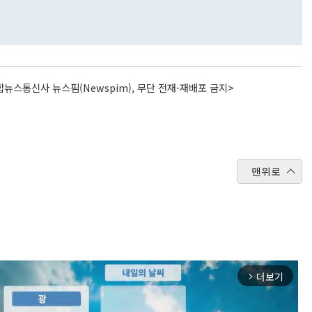
뉴스통신사 뉴스핌(Newspim), 무단 전재-재배포 금지>
맨위로
더보기
arrow_forward_ios