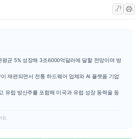
윤영달 크라운해태 회장 
가
가
'주택 공급 vs 공원 보
부대찌개·보쌈 프랜차이즈
깊이가 다른 글로벌 투자 정
원포유, 그린비파트너스
넷마블문화재단, 임직원 
연평균 5% 성장해 3조6000억달러에 달할 전망이며 방
김민석 측 "'레버리지 E
앤스로픽도 AI칩 직접 만
약이 재편되면서 전통 하드웨어 업체와 AI 플랫폼 기업
'친명 vs 친청' 경선 과
민주당 지지층·무당층 1순위
되고 유럽 방산주를 포함해 미국과 유럽 성장 동력을 동
어요.