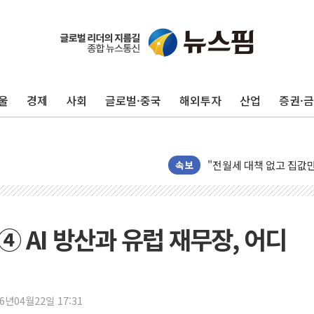
울
경제
사회
글로벌·중국
해외투자
산업
증권·
초등학교 앞서 '쾅'…대전
중소기업계 "세제개편안 
"전월세 대책 없고 집값
속보
배틀그라운드 모바일 월
청와대 "내일 부동산 점
케이피에프, 2분기 매출액
 ④ AI 방산과 유럽 재무장, 어디
국민통합위 "청년엔 기회
레드캡투어, 2분기 영업익
HD건설기계, 재생에너지 
26년04월22일 17:31
아파트에 코브라가…검찰