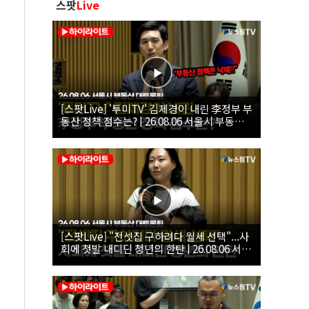
스팟
Live
[스팟Live] '투미TV' 김제경이 내린 李정부 부
동산 정책 점수는? | 26.08.06 서울시 부동산
대토론회
[스팟Live] "전셋집 구하려다 월세 선택"...사
회에 첫발 내디딘 청년의 한탄 | 26.08.06 서울
시 부동산 대토론회