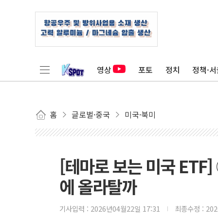
영상
포토
정치
정책·서
홈
글로벌·중국
미국·북미
[테마로 보는 미국 ETF]
에 올라탈까
기사입력 :
2026년04월22일 17:31
최종수정 :
20