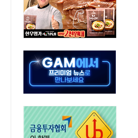
"미래세대와 전통문화 소통 자리, 꾸준히 만들겠다"
존'…용산어린이정원 활용 놓고 충돌 예고
 '놀부' 법원에 기업회생 신청
보 GAM - 맛보기편 (8/6)
 흡수합병…비대면 영상서비스 경쟁력 강화
가족 직업체험 프로그램 진행
TF 도입 김 총리 지시'는 가짜뉴스…법적 조치"
든다…삼성전자 2나노 수주 '촉각'
열...민주당 선관위 "불법 선거운동·방해행위 엄중 제재"
 선호도, 정청래 39.9% 김민석 39.8%