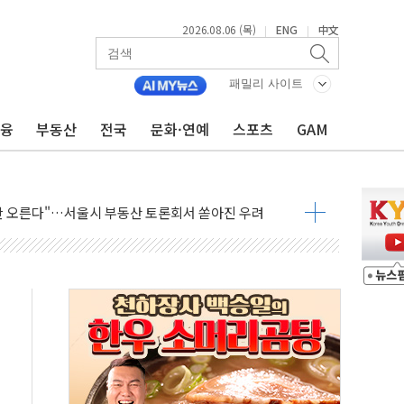
2026.08.06 (목)
ENG
中文
|
|
패밀리 사이트
금융
부동산
전국
문화·연예
스포츠
GAM
 중구서 시내버스 등 3중 추돌·1명 부상
기본방향 공감...현장 목소리 반영되길"
만 오른다"…서울시 부동산 토론회서 쏟아진 우려
드컵 파리서 개막
검 2차 회의"…주택 공급 방안 논의한다
 2136억원
를, 중고령층엔 안정을"…세대상생 일자리 특위 출범
 16% 증가…역대 2분기 최대 실적
사용률 40%로 높인다…2040 RE100 속도
, 멸종위기종 밀수 조직 적발