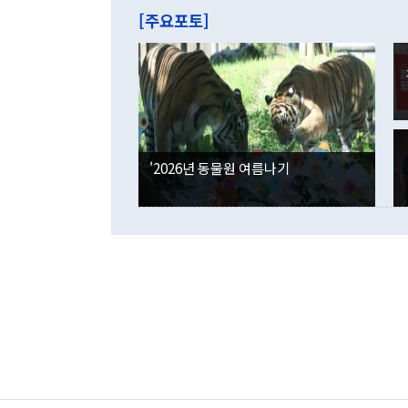
주의에 근거한
줄면서 25억
[주요포토]
라며 "여러분
억1000만달
이 9월 러시
였던 올해 3
며 "정부 차
인의 해외투자
은 "그것은 
각각 증가했다
잘랐다. 정 
국인의 국내 
않았다는 점에
감소하며 전월
사합의 복원,
경신했다. 외
권이라는 지적
분기 말 만기
뒤 "여기 업
다. 내국인의
'2026년 동물원 여름나기
부의 한 소식
다. eoyn2@
를 거쳐 결정
련 부처 장관
하고 대통령의
한 문제"라고 지적했다. 이재명 대통령이
외교 국방 등
2026.08.05 ◆시대착오적 접근, 대북 인식 오류 더욱 문제인 것은 정 장관
의 이같은 주
실과 다른 인
격히 변화하고
못하고 있다는
되뇌는 것은 
법을 호도하고
이나 미국은 