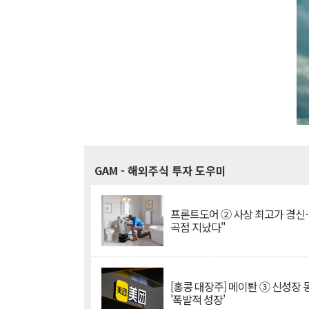
GAM
- 해외주식 투자 도우미
프론트도어 ② 사상 최고가 경신
곡점 지났다"
[홍콩 대장주] 메이퇀 ③ 신성장
'폭발적 성장'