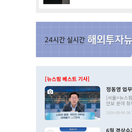
[뉴스핌 베스트 기사]
정동영 업무
[서울=뉴스핌
안보 분야 정
평화공존 발전
2026-08-06 06:
발언 중에는 
언한 것이 있
령은 공개적으
6월 경상수
주의적 희망에