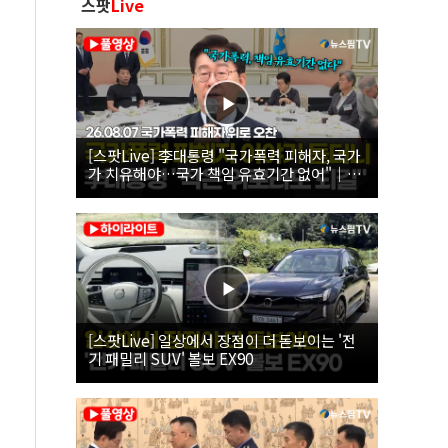
스팟
Live
[스팟Live] 李대통령 "국가폭력 피해자, 국가
가 치유해야…국가 책임 유효기간 없어"｜
26.08.07 국가폭력 피해자 위로 오찬
[스팟Live] 일상에서 장점이 더 돋보이는 '전
기 패밀리 SUV' 볼보 EX90