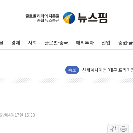
울
경제
사회
글로벌·중국
해외투자
산업
증권·
40.2도 찍은 서울 등 폭염
"文정부 악몽 재현 안돼"..
신세계사이먼 '대구 프리미엄 
속보
李대통령, 호우 피해 경북 
'변기 수리' 집주인에게 흉기
워트, 상반기 영업이익 30
프롬바이오, 10일 거래 재
NH농협생명, 농작업 중 온
26년04월17일 15:33
아바코, 2분기 매출 120억원
가
랩지노믹스 "디엑솜과 美 암
가