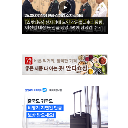
[스팟Live] 한자리에 모인 장군들...李대통령,
이상렬 대장 등 진급 장성 4명에 삼정검 수치
직접 수여｜26.08.07 장성 진급·삼정검 수치
수여식