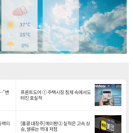
Mute
…"변
프론트도어 ① 주택시장 침체 속에서도
터진 호실적
 동력의
[홍콩 대장주] 메이퇀② 실적은 고속 상
승, 밸류는 역대 저점