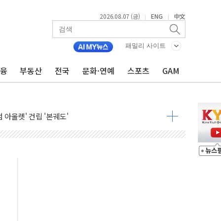
2026.08.07 (금)
ENG
中文
|
|
패밀리 사이트
금융
부동산
전국
문화·연예
스포츠
GAM
중대경보 해제…누적 온열질환자 2872명
.李 부동산 세제안에 與 내부서 '총선·대선 직격탄' 우려
아울렛' 건립 '본궤도'
안동·의성 특별재난지역 선포
 휘두른 30대 세입자…경찰, 현행범 체포
억원
개…"재무구조 개편"
열질환 보장…폭염기 신속 보상 강화
 진단 분야 독점 라이선스 계약"