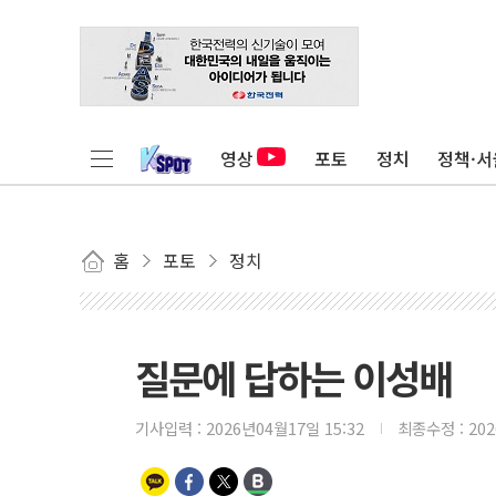
영상
포토
정치
정책·서
홈
포토
정치
질문에 답하는 이성배
기사입력 :
2026년04월17일 15:32
최종수정 :
20