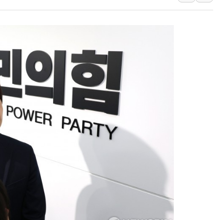
보로노이, 폐암 치료제 'VRN
푸본현대생명, 육군 3군단과
교보생명, '교보K-맞춤건강
벼랑 끝 선 '동전주' 무더기
1순위보다 낮은 특별공급 
컴투스 '제우스: 오만의 신'
네이버 클립, 시청 만으로 
서울 재건축·재개발 정상화시 
[인사] 공정거래위원회
KDB생명 본입찰 3파전…