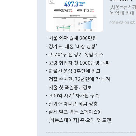
관의 대북 정
[서울=뉴스핌
관 부처 장관
어 역대 최대
관의 무리한 
출 호조로 월
다. [정동영 통일부 장관이 지난달 23일 오후 서울 종로구 정부서울청사에
2026-08-06 08:
료=한국은행] 한국은행이 6일 발표한 '2026년 6월 국제수지(잠정)'에
서 취임 1주년 
면 지난 6월
부 장관 권한
1000만달러
서울 외곽 월세 200만원
발전 구상'을
이에 따라 올
적 갈등 해결
경기도, 재정 '비상 상황'
했다. 경상수
결과 혐오의 
9000만달러
프로야구 전 경기 폭염 취소
년간의 CVI
지 기준 상품
고령 취업자 첫 1000만명 돌파
무너졌다고도 
며 월간 기준
현실을 바꾸는
달러로 38.
화물선 운임 3주만에 최고
를 평화 체제
196.9% 급
검찰 수사권, 72년만에 막 내려
함께 4자 대
수출은 160
지만 이 대통
서울 첫 폭염중대경보
(18.6%) 
화공존 정책이
했다. 통관 기
'300억 사기' 차가원 구속
다"고 지적했
(16.4%)
투리가 잡혀 
실거주 아니면 세금 껑충
월(-10억9
쁜 상황이 초
증가와 유류할
실적 발표 앞둔 스페이스X
9·19 군사
기록했지만 
[히든스테이지] 즌·오아 첫 도전
"우리의 선의
로 전환됐다.
으로 약간의 의문
를 기록해 전
관은 업무보고
는 배당수입