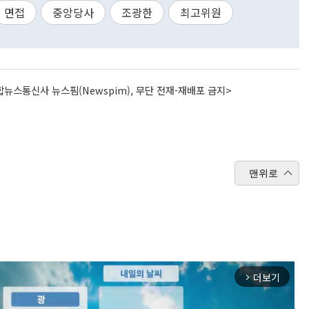
면접
중앙당사
조광한
최고위원
뉴스통신사 뉴스핌(Newspim), 무단 전재-재배포 금지>
맨위로
더보기
arrow_forward_ios