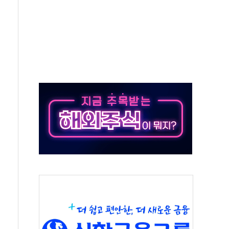
11' 캐나다 IND 신청
 군 장병 금융교육·전역 지원 협약
보험' 6개월 배타적사용권 획득
 상폐 위기…관리종목 우려 지정예고 총 63개
경쟁률… 실수요자 관심
 26일 출시, 유저의 캐릭터가 AI로 플레이한다
혜택 얻는 피드코인 이벤트 진행
5년 내 9만가구 순증...이주 대란도 제한적
한화·흥국·한투 참여