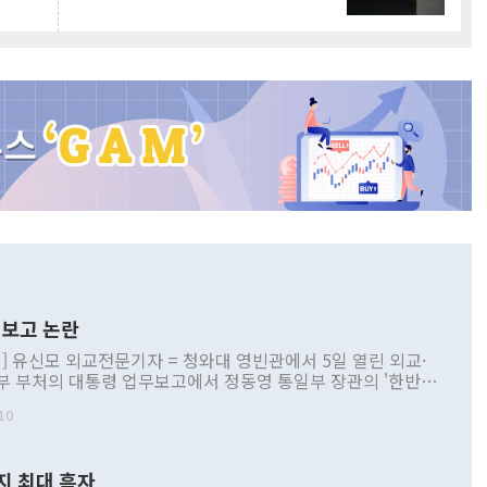
보고 논란
] 유신모 외교전문기자 = 청와대 영빈관에서 5일 열린 외교·
부 부처의 대통령 업무보고에서 정동영 통일부 장관의 '한반도
 구상'과 업무보고 발언이 논란을 빚고 있다. 이날 정 장관의
10
정부 내 조율을 거치지 않은 사안을 정책으로 추진하겠다고 공
는가 하면 사실 관계에 맞지 않은 설명도 있었다. 이재명 대통
로 신중을 기해 달라고 경고했고, 조현 외교부 장관은 '이상
지 최대 흑자
 근거한 비현실적 구상'이라는 비판을 내놨다. 그동안 정 장