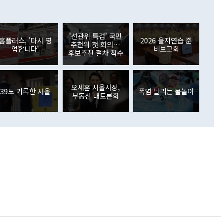
 어떤 희망이라 하더라도 그건 아직 조율되지 않은 방법"이
6000만달러 흑자를 나타냈다. 금융계정 순자산은 6월 중 467
들께서 디스카운트해 주시면 좋겠다"고 선을 그었다. 정 장관
러 증가해 월간 기준 역대 최대 증가 폭을 기록했다. 종전 최대
아 블라디보스토크에서 열리는 '동방경제포럼(EEF)'을 언급하
월(369억9000만달러)을 넘어선 것이다. 직접투자에서는 내국
원에서 (참석을) 검토하고 있다"고 발언한 데 대해서도 조 장관
가 80억1000만달러, 외국인의 국내투자가 46억3000만달러
'선관위 특검' 국민
외교부의 몫"이라며 "아직 거기까지 진도가 나가지 않았다"고
홈플러스, '다시 영
2026 을지연습 준
. 증권투자에서는 외국인의 국내 주식 매도세가 이어졌다. 외
추천위 첫 회의…
업합니다'
비보고회
장관이 이날 소개한 대북 구상과 설명은 정부 내 조율을 거치지
주식 투자는 차익실현 매도 등의 영향으로 316억1000만달러
후보추천 절차 착수
서 문제가 있다. 특히 주적 표현 대체와 국호 사용, 9·19 군
(-310억5000만달러)에 이어 역대 최대 순매도 기록을 다시
 4자회담 추진 등은 통일부 장관이 결정할 사안이 아니어서 월
국인의 국내 채권투자는 세계국채지수(WGBI) 자금 유입에도
이 나오고 있다. 이 대통령은 정 장관의 업무보고를 듣고 난
도래 영향으로 증가 폭이 줄어든 52억9000만달러를 기록했
무보고에 발표했다고 승인난 건 아니다"라고 재차 확인했다. 정
오세훈 서울시장,
 해외 증권투자는 주식을 중심으로 35억6000만달러 증가했
39도 기록한 서울
폭염 날리는 물놀이
부동산 대토론회
통은 "정 장관의 발언 내용은 대부분 국가안전보장회의(NSC)
newspim.com
된 사안이 아닌 정 장관의 개인적 생각에 가깝다"며 "안보 관
이 정부의 공식 정책이 아닌 사안을 추진하겠다고 업무보고를
 면전에서 '국군통수권자가 나서야 한다'고 주장한 것은 심각
 5일 청와대 영빈관에서 열린 통일
 외교 안보 부처 업무보고에서 발언하고 있다. [사진=청와대]
장이 현 시점에서 이미 참고가 될 수 없는 과거의 경험 또는 사
식에 기반하고 있다는 것이다. 정 장관이 주장하는 구상은 급
 있는 북한의 전략과 한반도 및 국제 정세를 전혀 반영하지
 비판이 제기되고 있다. 정 장관이 "흘러간 선(先)비핵화만
현실을 바꾸지 못한다"고 언급한 것은 지금까지의 대북 접근
 있다. 북핵 위기 발발 이후 지금까지 모든 핵 협상에서 한국
북한에 선비핵화를 공식적으로 요구한 적이 없기 때문이다. 지