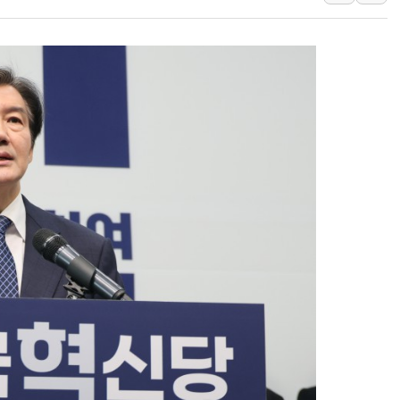
강릉·동해·삼척 시간당 최대 
폐기물 수거하다 참변…60대
서울 중랑구 주택가서 흉기 난
李대통령 "결혼 때문에 손해 
여수 오동도 인근 해상서 모
추미애, '위안부' 피해자 기림
인천 선재도 갯벌서 해루질 중
인천서 말다툼 중 어머니 흉기
'화합' 꺼낸 김민석에 '뻔뻔
李대통령, ISA 개편 재검토 