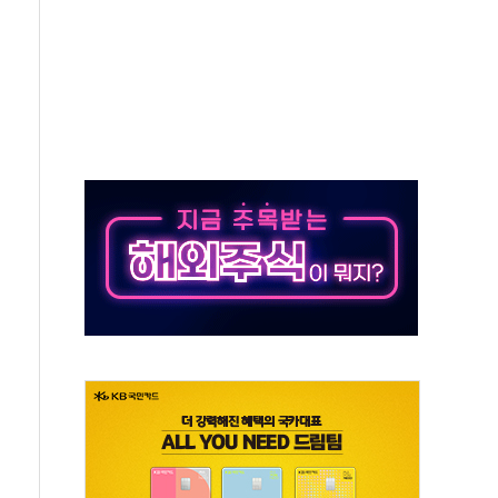
50㎜ 폭우…강원 동해안 강한 비 이어져
 환경미화원 수거차에 치여 사망
동…60대 남성 2명 숨져
보는 일 없게"…'결혼 페널티' 22개 과제 손본다
터보트 전복…1명 사망·1명 실종
의 날 참석..."국제적 시민 연대로 목소리 내야"
 실종 60대 나흘만에 숨진 채 발견
 살해 10대 아들 체포
' 받아친 정청래…제주 연설서 신경전 고조
지시…與 "적극 환영"·野 "졸속 국정"