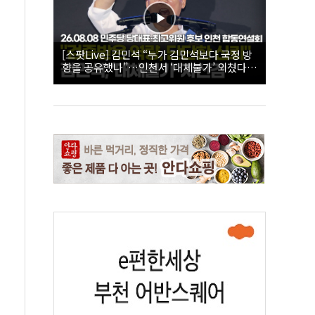
[스팟Live] 김민석 “누가 김민석보다 국정 방
향을 공유했나”…인천서 ‘대체불가’ 외쳤다 |
26.08.08 더불어민주당 당대표·최고위원 후
보 인천 합동연설회