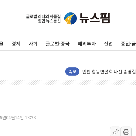
울
경제
사회
글로벌·중국
해외투자
산업
증권·
울진·영덕 '호우특보'-포항 '
[종합] 김민석, 정청래에 '0.86
인천 합동연설회 나선 송영길
속보
김민석, 2주차 제주·인천 경선서
인사하는 김민석 당대표 후보
[속보] 민주, 제주·인천 경선 결
[속보] 민주, 인천 경선 결과 발
[속보] 민주, 제주 경선 결과 발
26년04월14일 13:33
이번주 국내 주요 금융일정(8.1
美, 이란전 출구전략 만지작
가
가