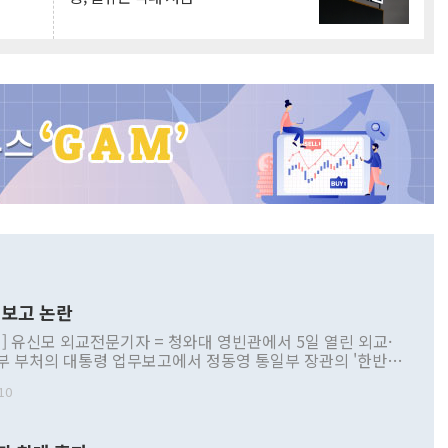
보고 논란
] 유신모 외교전문기자 = 청와대 영빈관에서 5일 열린 외교·
부 부처의 대통령 업무보고에서 정동영 통일부 장관의 '한반도
 구상'과 업무보고 발언이 논란을 빚고 있다. 이날 정 장관의
10
정부 내 조율을 거치지 않은 사안을 정책으로 추진하겠다고 공
는가 하면 사실 관계에 맞지 않은 설명도 있었다. 이재명 대통
로 신중을 기해 달라고 경고했고, 조현 외교부 장관은 '이상