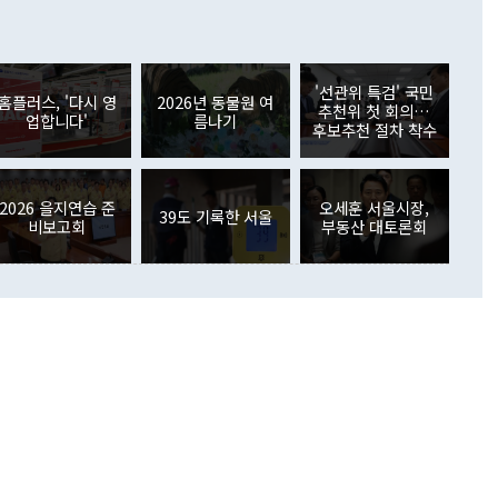
이 늘어난 데다 전월 분기배당에 따른 기저효과로 배당지급이
 어떤 희망이라 하더라도 그건 아직 조율되지 않은 방법"이
6000만달러 흑자를 나타냈다. 금융계정 순자산은 6월 중 467
들께서 디스카운트해 주시면 좋겠다"고 선을 그었다. 정 장관
러 증가해 월간 기준 역대 최대 증가 폭을 기록했다. 종전 최대
아 블라디보스토크에서 열리는 '동방경제포럼(EEF)'을 언급하
월(369억9000만달러)을 넘어선 것이다. 직접투자에서는 내국
원에서 (참석을) 검토하고 있다"고 발언한 데 대해서도 조 장관
가 80억1000만달러, 외국인의 국내투자가 46억3000만달러
'선관위 특검' 국민
외교부의 몫"이라며 "아직 거기까지 진도가 나가지 않았다"고
홈플러스, '다시 영
2026년 동물원 여
. 증권투자에서는 외국인의 국내 주식 매도세가 이어졌다. 외
추천위 첫 회의…
업합니다'
름나기
장관이 이날 소개한 대북 구상과 설명은 정부 내 조율을 거치지
주식 투자는 차익실현 매도 등의 영향으로 316억1000만달러
후보추천 절차 착수
서 문제가 있다. 특히 주적 표현 대체와 국호 사용, 9·19 군
(-310억5000만달러)에 이어 역대 최대 순매도 기록을 다시
 4자회담 추진 등은 통일부 장관이 결정할 사안이 아니어서 월
국인의 국내 채권투자는 세계국채지수(WGBI) 자금 유입에도
이 나오고 있다. 이 대통령은 정 장관의 업무보고를 듣고 난
도래 영향으로 증가 폭이 줄어든 52억9000만달러를 기록했
무보고에 발표했다고 승인난 건 아니다"라고 재차 확인했다. 정
2026 을지연습 준
오세훈 서울시장,
 해외 증권투자는 주식을 중심으로 35억6000만달러 증가했
39도 기록한 서울
비보고회
부동산 대토론회
통은 "정 장관의 발언 내용은 대부분 국가안전보장회의(NSC)
newspim.com
된 사안이 아닌 정 장관의 개인적 생각에 가깝다"며 "안보 관
이 정부의 공식 정책이 아닌 사안을 추진하겠다고 업무보고를
 면전에서 '국군통수권자가 나서야 한다'고 주장한 것은 심각
 5일 청와대 영빈관에서 열린 통일
 외교 안보 부처 업무보고에서 발언하고 있다. [사진=청와대]
장이 현 시점에서 이미 참고가 될 수 없는 과거의 경험 또는 사
식에 기반하고 있다는 것이다. 정 장관이 주장하는 구상은 급
 있는 북한의 전략과 한반도 및 국제 정세를 전혀 반영하지
 비판이 제기되고 있다. 정 장관이 "흘러간 선(先)비핵화만
현실을 바꾸지 못한다"고 언급한 것은 지금까지의 대북 접근
 있다. 북핵 위기 발발 이후 지금까지 모든 핵 협상에서 한국