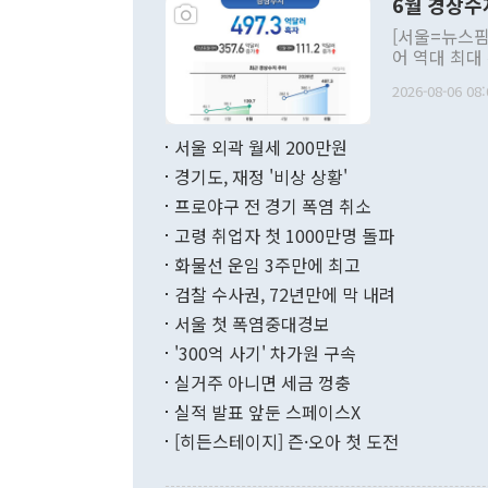
6월 경상수
주의적 희망에
관의 대북 정
[서울=뉴스핌
관 부처 장관
어 역대 최대
관의 무리한 
출 호조로 월
다. [정동영 통일부 장관이 지난달 23일 오후 서울 종로구 정부서울청사에
2026-08-06 08:
료=한국은행] 한국은행이 6일 발표한 '2026년 6월 국제수지(잠정)'에
서 취임 1주년 
면 지난 6월
부 장관 권한
1000만달러
서울 외곽 월세 200만원
발전 구상'을
이에 따라 올
적 갈등 해결
경기도, 재정 '비상 상황'
했다. 경상수
결과 혐오의 
9000만달러
프로야구 전 경기 폭염 취소
년간의 CVI
지 기준 상품
고령 취업자 첫 1000만명 돌파
무너졌다고도 
며 월간 기준
현실을 바꾸는
달러로 38.
화물선 운임 3주만에 최고
를 평화 체제
196.9% 급
검찰 수사권, 72년만에 막 내려
함께 4자 대
수출은 160
지만 이 대통
서울 첫 폭염중대경보
(18.6%) 
화공존 정책이
했다. 통관 기
'300억 사기' 차가원 구속
다"고 지적했
(16.4%)
투리가 잡혀 
실거주 아니면 세금 껑충
월(-10억9
쁜 상황이 초
증가와 유류할
실적 발표 앞둔 스페이스X
9·19 군사
기록했지만 
[히든스테이지] 즌·오아 첫 도전
"우리의 선의
로 전환됐다.
으로 약간의 의문
를 기록해 전
관은 업무보고