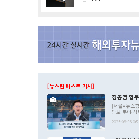
[뉴스핌 베스트 기사]
정동영 업무
[서울=뉴스핌
안보 분야 정
평화공존 발전
2026-08-06 06:
발언 중에는 
언한 것이 있
령은 공개적으