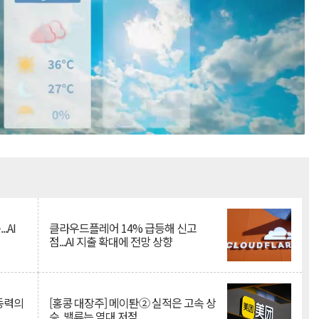
Mute
.AI
클라우드플레어 14% 급등해 신고
점...AI 지출 확대에 전망 상향
 동력의
[홍콩 대장주] 메이퇀② 실적은 고속 상
승, 밸류는 역대 저점