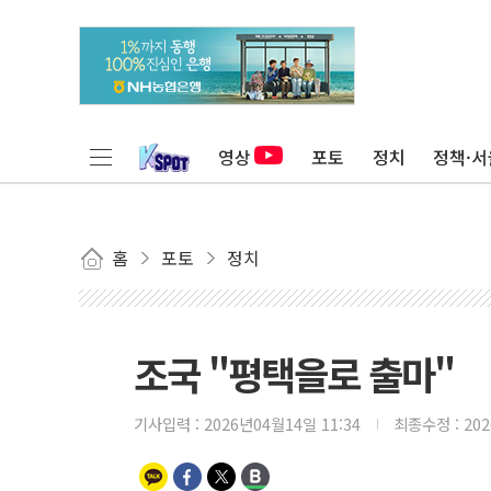
영상
포토
정치
정책·서
홈
포토
정치
조국 "평택을로 출마"
기사입력 :
2026년04월14일 11:34
최종수정 :
20