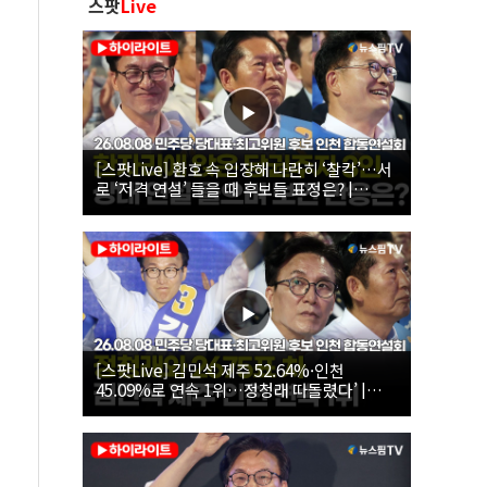
스팟
Live
[스팟Live] 환호 속 입장해 나란히 ‘찰칵’…서
로 ‘저격 연설’ 들을 때 후보들 표정은? |
26.08.08 더불어민주당 당대표·최고위원 후
보 인천 합동연설회
[스팟Live] 김민석 제주 52.64%·인천
45.09%로 연속 1위…정청래 따돌렸다’ |
26.08.08 더불어민주당 당대표·최고위원 후
보 인천 합동연설회