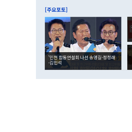
는 배당수입
주의에 근거한
줄면서 25억
[주요포토]
라며 "여러분
억1000만달
이 9월 러시
였던 올해 3
며 "정부 차
인의 해외투자
은 "그것은 
각각 증가했다
잘랐다. 정 
국인의 국내 
않았다는 점에
감소하며 전월
사합의 복원,
경신했다. 외
권이라는 지적
분기 말 만기
뒤 "여기 업
다. 내국인의
'인천 합동연설회 나선 송영길·정청래
부의 한 소식
다. eoyn2@
·김민석
를 거쳐 결정
련 부처 장관
하고 대통령의
한 문제"라고 지적했다. 이재명 대통령이
외교 국방 등
2026.08.05 ◆시대착오적 접근, 대북 인식 오류 더욱 문제인 것은 정 장관
의 이같은 주
실과 다른 인
격히 변화하고
못하고 있다는
되뇌는 것은 
법을 호도하고