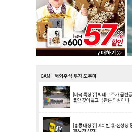
GAM
- 해외주식 투자 도우미
[미국 특징주] 빅테크 주가 급반등..
불안 잦아들고 낙관론 되살아나
[홍콩 대장주] 메이퇀 ③ 신성장
'폭발적 성장'