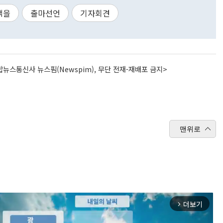
택을
출마선언
기자회견
뉴스통신사 뉴스핌(Newspim), 무단 전재-재배포 금지>
맨위로
더보기
arrow_forward_ios