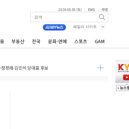
2026.08.08 (토)
ENG
中文
|
|
패밀리 사이트
금융
부동산
전국
문화·연예
스포츠
GAM
산사태 주의보'...경북도, 호우 피해·통제구간 없어
%p' 차 재역전 성공...金 45.42% vs 鄭 44.56%
·정청래·김민석 당대표 후보
 정청래에 승리...47.75% vs 42.08%
과 발표...김민석 47.75% 정청래 42.08%
표...김민석 45.09% 정청래 43.27% 송영길 11.63%
표...김민석 52.64% 정청래 39.89% 송영길 7.47%
0~8.14)
…공습 한계·탄약 부족 현실화