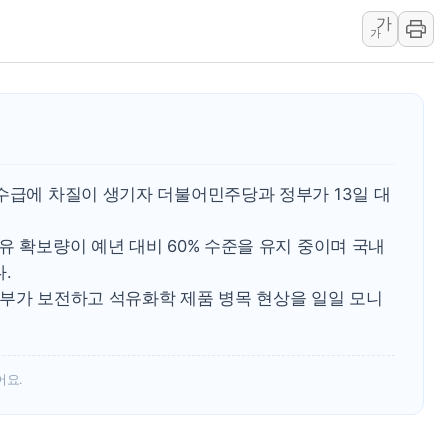
가
'엔화 방어 공조'라는 이
가
청와대 "조희대 대법원장
서울 최고 기온 39도 기
폭염 이어지는 서울... 3
李대통령 "40도 폭염,
법무법인 YK, 교정위
 수급에 차질이 생기자 더불어민주당과 정부가 13일 대
컴투스, 8일부터 서머너
유 확보량이 예년 대비 60% 수준을 유지 중이며 국내
.
정부가 보전하고 석유화학 제품 병목 현상을 일일 모니
어요.