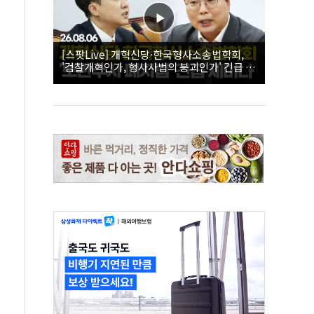
[스팟Live] 개혁신당·한국형사소송법학회,
'검찰개혁인가, 형사사법의 붕괴인가' 긴급 세
미나｜26.08.06