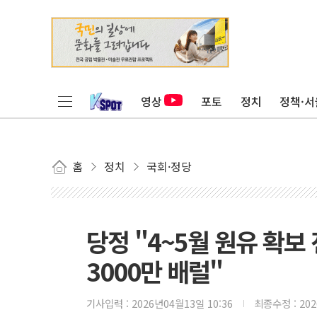
영상
포토
정치
정책·서
홈
정치
국회·정당
당정 "4~5월 원유 확보 
3000만 배럴"
기사입력 :
2026년04월13일 10:36
최종수정 :
20