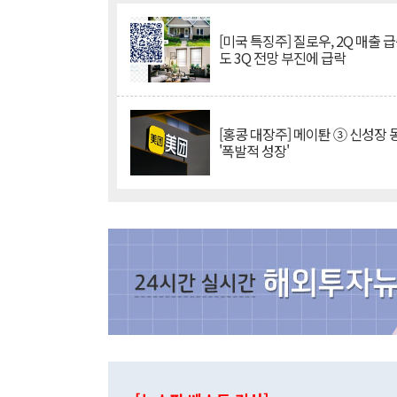
[미국 특징주] 질로우, 2Q 매출 
도 3Q 전망 부진에 급락
[홍콩 대장주] 메이퇀 ③ 신성장
'폭발적 성장'