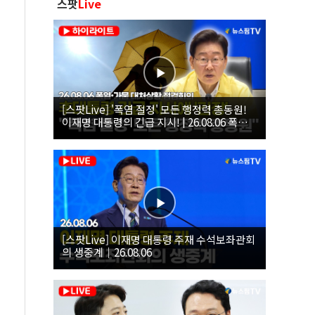
스팟
Live
[스팟Live] '폭염 절정' 모든 행정력 총동원!
이재명 대통령의 긴급 지시! | 26.08.06 폭염•
가뭄 대처상황 점검회의
[스팟Live] 이재명 대통령 주재 수석보좌관회
의 생중계｜26.08.06