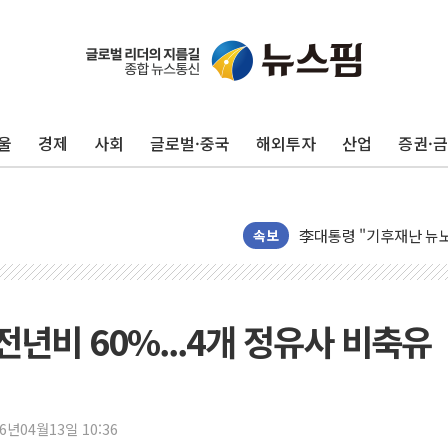
李대통령 "취약계층 되
[뉴스핌 이 시각 PICK]
울
경제
사회
글로벌·중국
해외투자
산업
증권·
LG전자, IFA 2026서 '
'SSD 프리미엄' 놓친 
제이씨케미칼, 상반기 영
李대통령 "기후재난 뉴노
속보
오세훈 "서민 전·월세 
보훈부 "노태우 참배 계
온코닉테라퓨틱스 '자큐보
전년비 60%...4개 정유사 비축유
오세훈 '여론조사 대납'
현대百 지주체제 '마지막
'檢 합수본 참여' 여부 
26년04월13일 10:36
中 '항생제 개구리' 파장