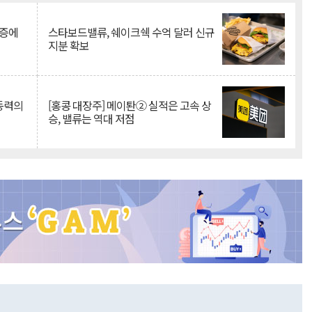
급증에
스타보드밸류, 쉐이크쉑 수억 달러 신규
지분 확보
 동력의
[홍콩 대장주] 메이퇀② 실적은 고속 상
승, 밸류는 역대 저점