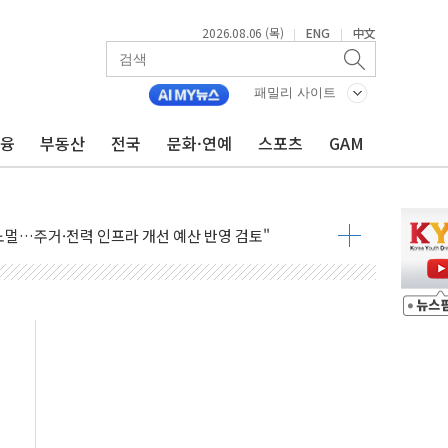
2026.08.06 (목)
ENG
中文
|
|
어가는 청년들…실제 수요에 맞게 정책 정비"
패밀리 사이트
 李 "40도 폭염, 외신에서나 보던 일" 外
금융
부동산
전국
문화·연예
스포츠
GAM
차세대 AI 홈' 비전 공개
SK하이닉스, 솔리다임 띄운다
업익 108% 증가
멀…주거·전력 인프라 개선 예산 반영 검토"
외면한 세제개편"…용산공원 훼손 안 돼
획 없다"…전직 대통령 예우 대상 제외·국민 정서 고려
', 인도 품목허가…해외 첫 허가
 항소심 21일 첫 공판…1심은 시장직 상실형
 퍼즐'…현대홈쇼핑 1.2조 투자자산 떼낸다
논란...법조계 "법적근거 없어, 위법수집증거 가능성"
 확산, 식품안전 점검 강화