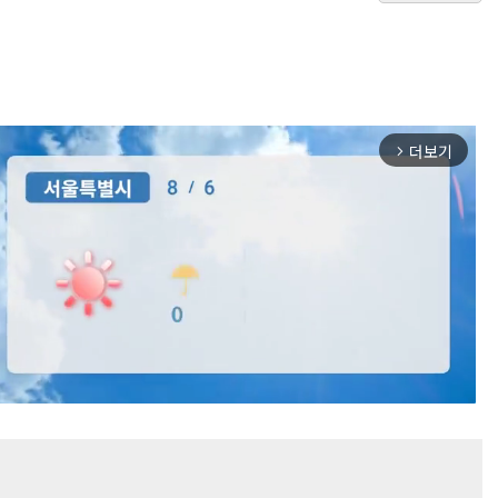
더보기
arrow_forward_ios
Mute