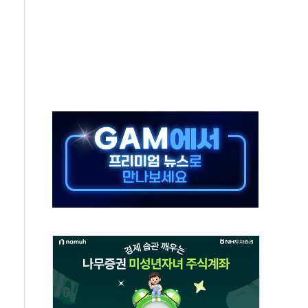
름의 베선트식 QE..."연준에 부담 가중"
 탄핵 공감, 사실 아니다…대법관 신속 제청 해야"
록
9도 기록
 외신에서나 보던 일"…전방위 대응 지시
원 중앙협의회와 맞손…수용자·가족 법률지원 확대
즈 워 챔피언십 개최