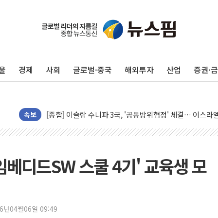
울
경제
사회
글로벌·중국
해외투자
산업
증권·
유럽증시, 美 고용 예상 밖 부진에 연준 금리 인상 가능성 
미 연준 매파 기세 꺾이나…고용 감소에 9월 동결 전망 우
[종합] 이슬람 수니파 3국, '공동방위협정' 체결… 이스라
속보
트럼프, 백신·자폐증 행정명령 검토…"이르면 다음 주"
美 항소법원, 백악관 무도회장 공사 중단 명령…트럼프 제
이란 핵심 원유 수출항 '하르그섬', 최근 1주일 이상 '올스
EN 임베디드SW 스쿨 4기' 교육생 모
美 고용 쇼크에 엔화 장중 급등…시장은 "또 개입했나" 촉
[AI MY 뉴스] 뉴욕 반도체주 프리뷰...美 고용 쇼크에 반도
뉴욕증시 프리뷰, 美 고용 쇼크에 금리 인상 우려 후퇴…나
[종합] 美 7월 고용 2만3000명 감소 '쇼크'…9월 금리 인
26년04월06일 09:49