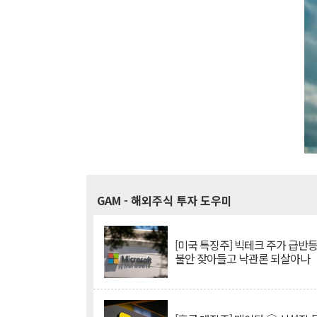
GAM
- 해외주식 투자 도우미
[미국 특징주] 빅테크 주가 급반등..
불안 잦아들고 낙관론 되살아나