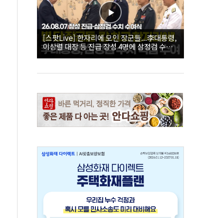
[스팟Live] 한자리에 모인 장군들...李대통령,
이상렬 대장 등 진급 장성 4명에 삼정검 수치
직접 수여｜26.08.07 장성 진급·삼정검 수치
수여식