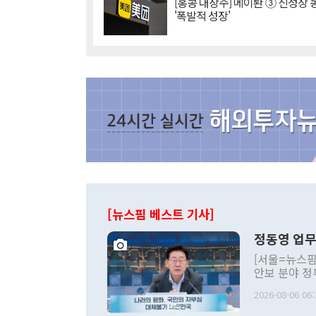
[홍콩 대장주] 메이퇀 ③ 신성장
'폭발적 성장'
[뉴스핌 베스트 기사]
정동영 업무
[서울=뉴스핌
안보 분야 정
평화공존 발전
2026-08-06 06:
발언 중에는 
언한 것이 있