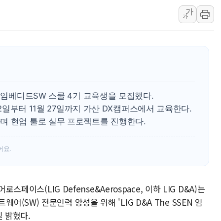
[사진] 이슬람 수니파 3개국, 공동방위협정 체결
가
뉴욕증시 개장 전 특징주...아틀라시안·클라우드플레어
가
보훈부, 미 DPAA와 MOU… "6·25 미군 실종자 7359명
트럼프 "금리 내려야"…파월 때와 달리 워시엔 톤 낮춰
특정 정치인 측근 포항시 정책특보 내정설...포항시 '시끌'
李 "해남 태양광, 대한민국 다음 100년 밑거름…수도권 집
李 대통령, '6시간 마라톤 부동산 2차 회의' 주재… "전폭
와 임베디드SW 스쿨 4기 교육생을 모집했다.
트럼프, 中 겨냥 폴리실리콘 관세 15% 부과…美 태양광주
22일부터 11월 27일까지 가산 DX캠퍼스에서 교육한다.
[사진] 빈살만과 에르도안의 만남
며 현업 툴로 실무 프로젝트를 진행한다.
이란와이어 "이란 최고지도자 위독…곧 사망해도 놀랍지 
어요.
스페이스(LIG Defense&Aerospace, 이하 LIG D&A)는
SW) 전문인력 양성을 위해 'LIG D&A The SSEN 임
일 밝혔다.