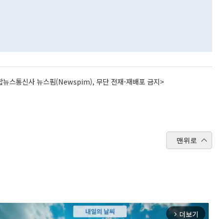
뉴스통신사 뉴스핌(Newspim), 무단 전재-재배포 금지>
맨위로
더보기
arrow_forward_ios