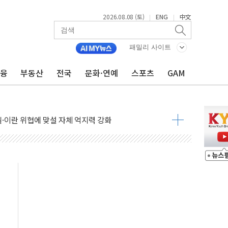
2026.08.08 (토)
ENG
中文
|
|
패밀리 사이트
금융
부동산
전국
문화·연예
스포츠
GAM
낮아지며 상승… STOXX 600 지수는 나흘 연속 최고치
세
엘·이란 위협에 맞설 자체 억지력 강화
동
톱'… 美 해상봉쇄 영향
각
체주 '활짝'
스닥 선물 1%대 상승
상 기대 후퇴