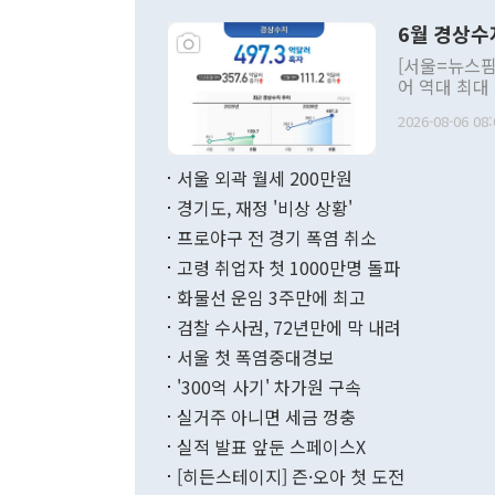
령은 공개적으
6월 경상수
주의적 희망에
관의 대북 정
[서울=뉴스핌
관 부처 장관
어 역대 최대
관의 무리한 
출 호조로 월
다. [정동영 통일부 장관이 지난달 23일 오후 서울 종로구 정부서울청사에
2026-08-06 08:
료=한국은행] 한국은행이 6일 발표한 '2026년 6월 국제수지(잠정)'에
서 취임 1주년 
면 지난 6월
부 장관 권한
1000만달러
서울 외곽 월세 200만원
발전 구상'을
이에 따라 올
적 갈등 해결
경기도, 재정 '비상 상황'
했다. 경상수
결과 혐오의 
9000만달러
프로야구 전 경기 폭염 취소
년간의 CVI
지 기준 상품
고령 취업자 첫 1000만명 돌파
무너졌다고도 
며 월간 기준
현실을 바꾸는
달러로 38.
화물선 운임 3주만에 최고
를 평화 체제
196.9% 급
검찰 수사권, 72년만에 막 내려
함께 4자 대
수출은 160
지만 이 대통
서울 첫 폭염중대경보
(18.6%) 
화공존 정책이
했다. 통관 기
'300억 사기' 차가원 구속
다"고 지적했
(16.4%)
투리가 잡혀 
실거주 아니면 세금 껑충
월(-10억9
쁜 상황이 초
증가와 유류할
실적 발표 앞둔 스페이스X
9·19 군사
기록했지만 
[히든스테이지] 즌·오아 첫 도전
"우리의 선의
로 전환됐다.