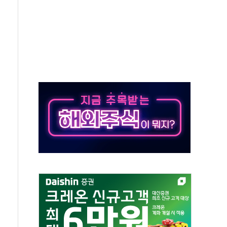
·태양광주↑ VS 트레이드데스크·웬디스↓
 끝까지 찾겠다"
중 완화 전환점"
적 공급 확대·속도전 총력"
 급등
않아"