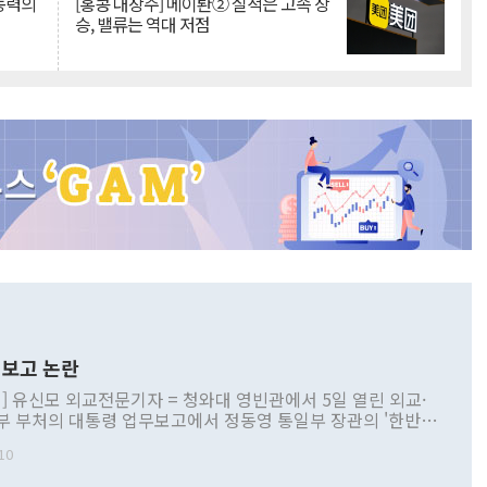
 동력의
[홍콩 대장주] 메이퇀② 실적은 고속 상
승, 밸류는 역대 저점
보고 논란
] 유신모 외교전문기자 = 청와대 영빈관에서 5일 열린 외교·
부 부처의 대통령 업무보고에서 정동영 통일부 장관의 '한반도
 구상'과 업무보고 발언이 논란을 빚고 있다. 이날 정 장관의
10
정부 내 조율을 거치지 않은 사안을 정책으로 추진하겠다고 공
는가 하면 사실 관계에 맞지 않은 설명도 있었다. 이재명 대통