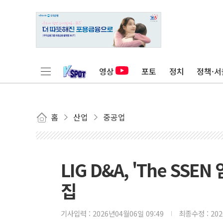
영상
포토
정치
정책·서
홈
산업
중공업
LIG D&A, 'The SS
집
기사입력 :
2026년04월06일 09:49
최종수정 :
20