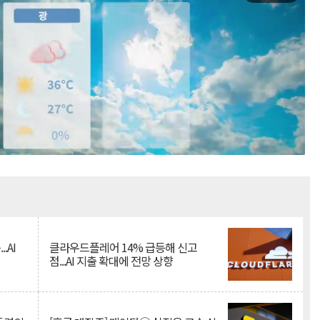
Mute
.AI
클라우드플레어 14% 급등해 신고
점...AI 지출 확대에 전망 상향