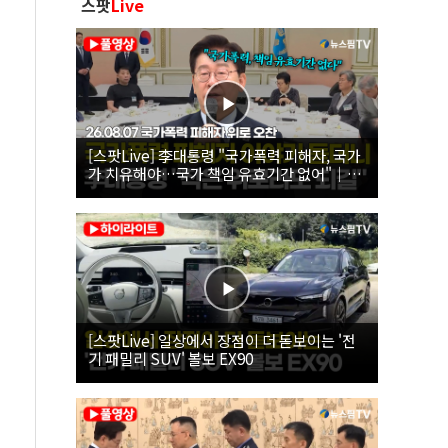
스팟
Live
[스팟Live] 李대통령 "국가폭력 피해자, 국가
가 치유해야…국가 책임 유효기간 없어"｜
26.08.07 국가폭력 피해자 위로 오찬
[스팟Live] 일상에서 장점이 더 돋보이는 '전
기 패밀리 SUV' 볼보 EX90