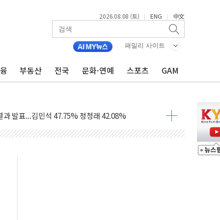
2026.08.08 (토)
ENG
中文
|
|
산사태 주의보'...경북도, 호우 피해·통제구간 없어
%p' 차 재역전 성공...金 45.42% vs 鄭 44.56%
패밀리 사이트
·정청래·김민석 당대표 후보
금융
부동산
전국
문화·연예
스포츠
GAM
 정청래에 승리...47.75% vs 42.08%
과 발표...김민석 47.75% 정청래 42.08%
표...김민석 45.09% 정청래 43.27% 송영길 11.63%
표...김민석 52.64% 정청래 39.89% 송영길 7.47%
0~8.14)
…공습 한계·탄약 부족 현실화
50㎜ 폭우…강원 동해안 강한 비 이어져
 환경미화원 수거차에 치여 사망
동…60대 남성 2명 숨져
보는 일 없게"…'결혼 페널티' 22개 과제 손본다