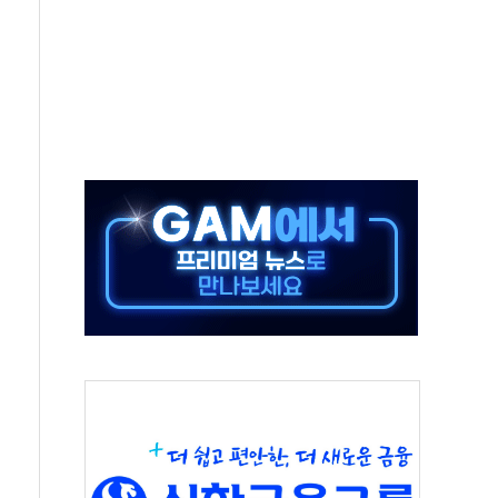
터보트 전복…1명 사망·1명 실종
의 날 참석..."국제적 시민 연대로 목소리 내야"
 실종 60대 나흘만에 숨진 채 발견
 살해 10대 아들 체포
' 받아친 정청래…제주 연설서 신경전 고조
지시…與 "적극 환영"·野 "졸속 국정"