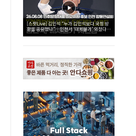
[스팟Live] 김민석 “누가 김민석보다 국정 방
향을 공유했나”…인천서 ‘대체불가’ 외쳤다 |
26.08.08 더불어민주당 당대표·최고위원 후
보 인천 합동연설회