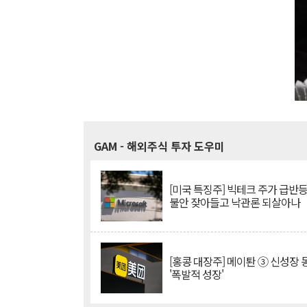
GAM
- 해외주식 투자 도우미
[미국 특징주] 빅테크 주가 급반등..
불안 잦아들고 낙관론 되살아나
[홍콩 대장주] 메이퇀 ③ 신성장
'폭발적 성장'