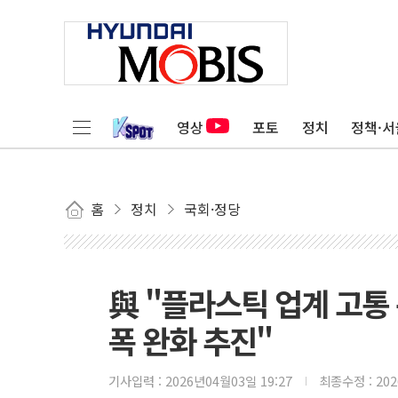
영상
포토
정치
정책·서
홈
정치
국회·정당
與 "플라스틱 업계 고통
폭 완화 추진"
기사입력 :
2026년04월03일 19:27
최종수정 :
20