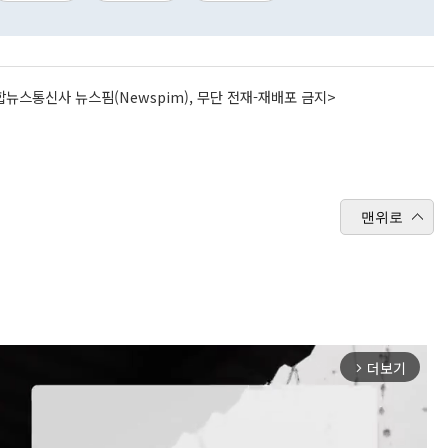
뉴스통신사 뉴스핌(Newspim), 무단 전재-재배포 금지>
맨위로
더보기
arrow_forward_ios