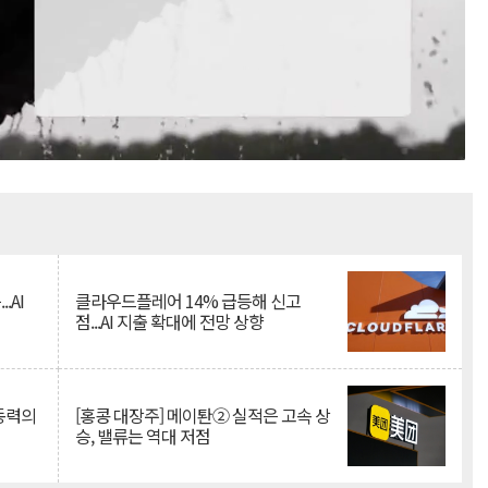
Mute
.AI
클라우드플레어 14% 급등해 신고
점...AI 지출 확대에 전망 상향
 동력의
[홍콩 대장주] 메이퇀② 실적은 고속 상
승, 밸류는 역대 저점