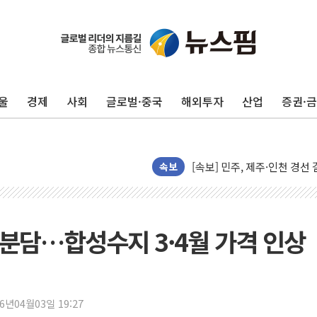
울진·영덕 '호우특보'-포항 '
[종합] 김민석, 정청래에 '0.86
인천 합동연설회 나선 송영길
울
경제
사회
글로벌·중국
해외투자
산업
증권·
김민석, 2주차 제주·인천 경선서
인사하는 김민석 당대표 후보
[속보] 민주, 제주·인천 경선 결
[속보] 민주, 인천 경선 결과 발
속보
[속보] 민주, 제주 경선 결과 발
이번주 국내 주요 금융일정(8.1
美, 이란전 출구전략 만지작
 분담…합성수지 3·4월 가격 인상
강릉·동해·삼척 시간당 최대 
폐기물 수거하다 참변…60대
서울 중랑구 주택가서 흉기 난
26년04월03일 19:27
李대통령 "결혼 때문에 손해 