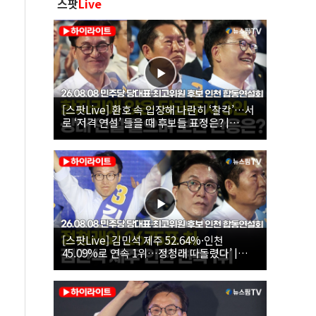
스팟
Live
[스팟Live] 환호 속 입장해 나란히 ‘찰칵’…서
로 ‘저격 연설’ 들을 때 후보들 표정은? |
26.08.08 더불어민주당 당대표·최고위원 후
보 인천 합동연설회
[스팟Live] 김민석 제주 52.64%·인천
45.09%로 연속 1위…정청래 따돌렸다’ |
26.08.08 더불어민주당 당대표·최고위원 후
보 인천 합동연설회