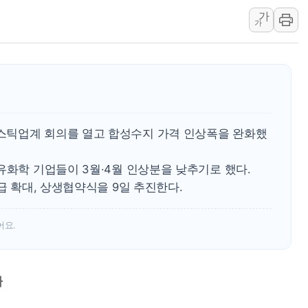
가
여수 오동도 인근 해상서 모
가
추미애, '위안부' 피해자 기림
인천 선재도 갯벌서 해루질 중
인천서 말다툼 중 어머니 흉기
'화합' 꺼낸 김민석에 '뻔뻔
李대통령, ISA 개편 재검토 
스틱업계 회의를 열고 합성수지 가격 인상폭을 완화했
유화학 기업들이 3월·4월 인상분을 낮추기로 했다.
급 확대, 상생협약식을 9일 추진한다.
어요.
화