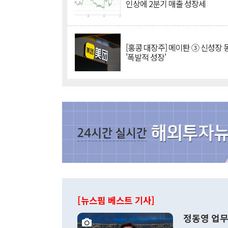
인상에 2분기 매출 성장세
[홍콩 대장주] 메이퇀 ③ 신성장
'폭발적 성장'
[뉴스핌 베스트 기사]
정동영 업무