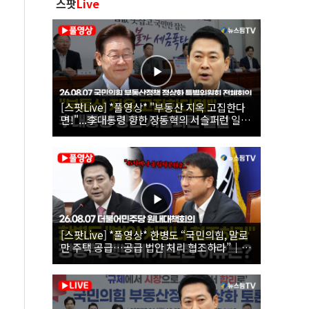
스팟
Live
[스팟Live] *풀영상* "부동산 지옥 고집한다
면!"...李대통령 향한 장동혁의 서슬퍼런 일갈
| 26.08.07 국민의힘 부동산정책 정상화 특별
위원회 전체회의
[스팟Live] *풀영상* 한병도 “국민의힘, 말로
만 주택 공급…공급 법안 처리 협조하라”｜
26.08.07 더불어민주당 원내대책회의