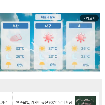
더보기
arrow_forward_ios
Mute
, 가격
엑손모빌, 카샤간 유전 800억 달러 확장