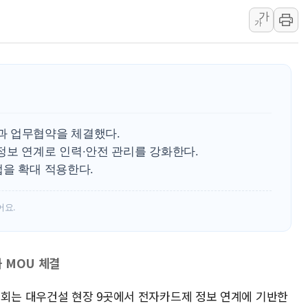
돌아온 홈플러스
가
가
[종합] 청도 흥선리 
한미 법카 제보자 "
라인게임즈, '콰이어트
에어로케이항공, 청주
네이버, AI 브리핑 
과 업무협약을 체결했다.
SKT, '8월 월간 럭
정보 연계로 인력·안전 관리를 강화한다.
LG헬로비전 '헬로모
업을 확대 적용한다.
KTis, 02-114로
어요.
 MOU 체결
제회는 대우건설 현장 9곳에서 전자카드제 정보 연계에 기반한