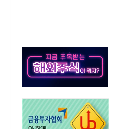
야산 산불 1시간36분만에 주불진화....인명피해 없어
신동국과 무관…자료는 전·현직 직원으로부터 확보"
' 테스트 참가자 3만 명 돌파
-중국 청두 노선 운항허가 취득...중국 노선 다변화
도입 후 블로그 창작자 지원 규모 2배 확대
키 페스타' 실시...휴대폰 결제 최대 6000원 할인
바일', 교보문고 제휴 전자책 요금제 출시
 카카오 T 택시 호출 서비스