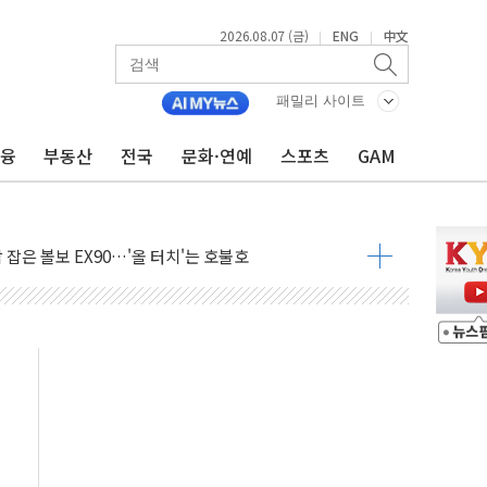
2026.08.07 (금)
ENG
中文
|
|
패밀리 사이트
에 3.5조원 투입키로...'에너지 자립' 일환
금융
부동산
전국
문화·연예
스포츠
GAM
주택 36% 늘었다...공급부족 전 시장 규제 탓 커
AI 기업 Audission Oy와 운영 파트너십 체결
전면 개발"…서리풀2구역 갈등, 협의 테이블에
후변화가 바꾼 대한민국 여름
부산 돌려차기 발언' 논란 서범수·진종오 징계절차 개시
 하마
2분 만에 주불 진화...인명피해 없어
모 압류재산 1506건 공매
 잡은 볼보 EX90…'올 터치'는 호불호