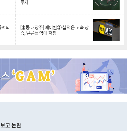
투자
 동력의
[홍콩 대장주] 메이퇀② 실적은 고속 상
승, 밸류는 역대 저점
보고 논란