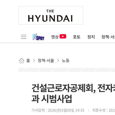
영상
포토
정치
정책·서
홈
정책·서울
노동
건설근로자공제회, 전자
과 시범사업
기사입력 :
2026년03월09일 14:35
최종수정 :
20