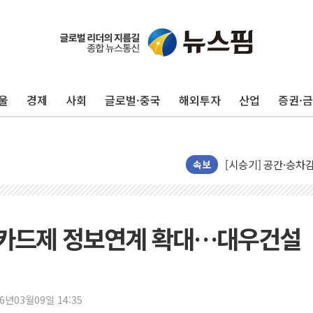
인도, 바이오가스 생산
울
경제
사회
글로벌·중국
해외투자
산업
증권·
서울시, 정비사업으로 
신인류콘텐츠, 핀란드 
"일부 존치" vs "
속보
[AI 카드뉴스] 기
국민의힘 윤리위, '
수박으로 여름 나는
카드제 정보연계 확대…대우건설
전남광주 구례 산불 3
캠코, 5918억원 규
[시승기] 공간·승차감
26년03월09일 14:35
가오픈한 홈플러스