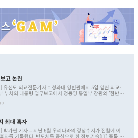
보고 논란
] 유신모 외교전문기자 = 청와대 영빈관에서 5일 열린 외교·
부 부처의 대통령 업무보고에서 정동영 통일부 장관의 '한반도
 구상'과 업무보고 발언이 논란을 빚고 있다. 이날 정 장관의
10
정부 내 조율을 거치지 않은 사안을 정책으로 추진하겠다고 공
는가 하면 사실 관계에 맞지 않은 설명도 있었다. 이재명 대통
로 신중을 기해 달라고 경고했고, 조현 외교부 장관은 '이상
지 최대 흑자
 근거한 비현실적 구상'이라는 비판을 내놨다. 그동안 정 장
책 관련 발언이 물의를 빚은 적은 여러 번 있지만 대통령과 유
] 박가연 기자 = 지난 6월 우리나라의 경상수지가 전월에 이
이 공개적으로 부정적 입장을 표명한 것은 이례적이다. 정 장
 흑자를 기록했다. 반도체를 중심으로 한 정보기술(IT) 품목 수