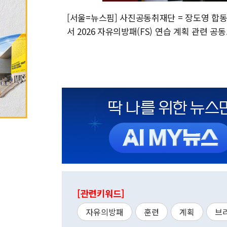
[서울=뉴스핌] 사진공동취재단 = 장도영 합
서 2026 자유의방패(FS) 연습 계획 관련 공동브
[관련키워드]
자유의방패
훈련
계획
브