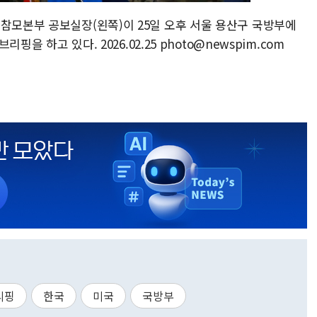
동참모본부 공보실장(왼쪽)이 25일 오후 서울 용산구 국방부에
리핑을 하고 있다. 2026.02.25 photo@newspim.com
리핑
한국
미국
국방부