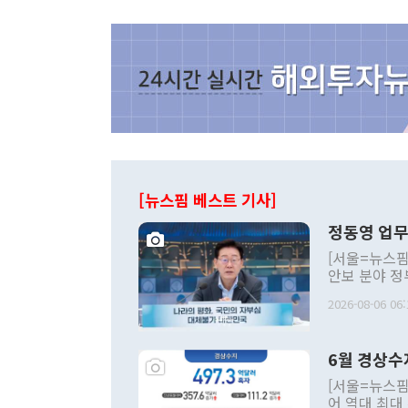
[뉴스핌 베스트 기사]
정동영 업무
[서울=뉴스핌
안보 분야 정
평화공존 발전
2026-08-06 06:
발언 중에는 
언한 것이 있
령은 공개적으
6월 경상수
주의적 희망에
관의 대북 정
[서울=뉴스핌
관 부처 장관
어 역대 최대