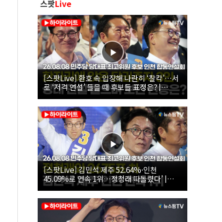
스팟
Live
[스팟Live] 환호 속 입장해 나란히 ‘찰칵’…서
로 ‘저격 연설’ 들을 때 후보들 표정은? |
26.08.08 더불어민주당 당대표·최고위원 후
보 인천 합동연설회
[스팟Live] 김민석 제주 52.64%·인천
45.09%로 연속 1위…정청래 따돌렸다’ |
26.08.08 더불어민주당 당대표·최고위원 후
보 인천 합동연설회