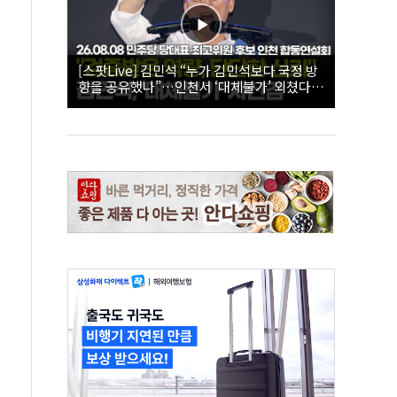
[스팟Live] 김민석 “누가 김민석보다 국정 방
향을 공유했나”…인천서 ‘대체불가’ 외쳤다 |
26.08.08 더불어민주당 당대표·최고위원 후
보 인천 합동연설회