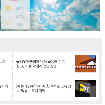
Mute
.AI
클라우드플레어 14% 급등해 신고
점...AI 지출 확대에 전망 상향
 동력의
[홍콩 대장주] 메이퇀② 실적은 고속 상
승, 밸류는 역대 저점