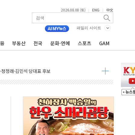
2026.08.08 (토)
ENG
中文
|
|
패밀리 사이트
금융
부동산
전국
문화·연예
스포츠
GAM
산사태 주의보'...경북도, 호우 피해·통제구간 없어
%p' 차 재역전 성공...金 45.42% vs 鄭 44.56%
·정청래·김민석 당대표 후보
 정청래에 승리...47.75% vs 42.08%
과 발표...김민석 47.75% 정청래 42.08%
표...김민석 45.09% 정청래 43.27% 송영길 11.63%
표...김민석 52.64% 정청래 39.89% 송영길 7.47%
0~8.14)
…공습 한계·탄약 부족 현실화