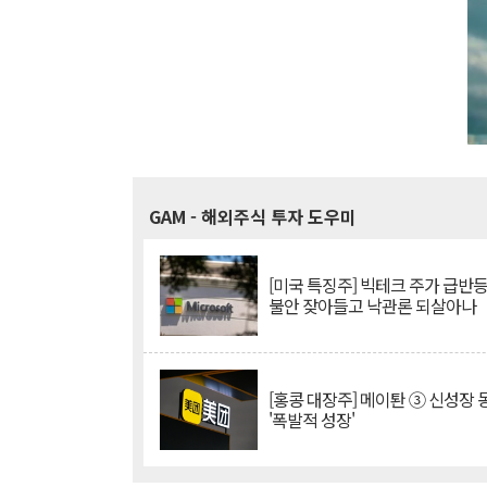
GAM
- 해외주식 투자 도우미
[미국 특징주] 빅테크 주가 급반등..
불안 잦아들고 낙관론 되살아나
[홍콩 대장주] 메이퇀 ③ 신성장
'폭발적 성장'