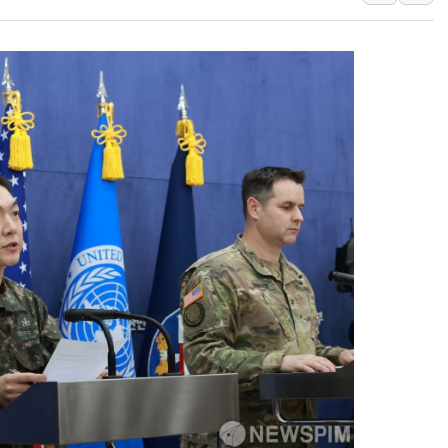
강릉·동해·삼척 시간당 최대 
폐기물 수거하다 참변…60대
서울 중랑구 주택가서 흉기 난
李대통령 "결혼 때문에 손해 
여수 오동도 인근 해상서 모
추미애, '위안부' 피해자 기림
인천 선재도 갯벌서 해루질 중
인천서 말다툼 중 어머니 흉기
'화합' 꺼낸 김민석에 '뻔뻔
李대통령, ISA 개편 재검토 