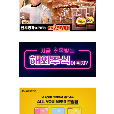
50㎜ 폭우…강원 동해안 강한 비 이어져
 환경미화원 수거차에 치여 사망
동…60대 남성 2명 숨져
보는 일 없게"…'결혼 페널티' 22개 과제 손본다
터보트 전복…1명 사망·1명 실종
의 날 참석..."국제적 시민 연대로 목소리 내야"
 실종 60대 나흘만에 숨진 채 발견
 살해 10대 아들 체포
' 받아친 정청래…제주 연설서 신경전 고조
지시…與 "적극 환영"·野 "졸속 국정"