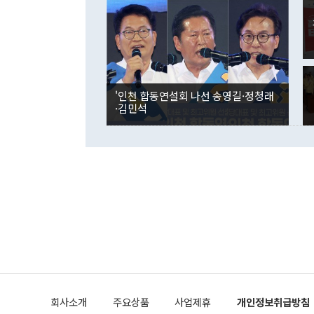
였던 올해 3
며 "정부 차
인의 해외투자
은 "그것은 
각각 증가했다
잘랐다. 정 
국인의 국내 
않았다는 점에
감소하며 전월
사합의 복원,
경신했다. 외
권이라는 지적
분기 말 만기
뒤 "여기 업
다. 내국인의
'인천 합동연설회 나선 송영길·정청래
부의 한 소식
다. eoyn2@
·김민석
를 거쳐 결정
련 부처 장관
하고 대통령의
한 문제"라고 지적했다. 이재명 대통령이
외교 국방 등
2026.08.05 ◆시대착오적 접근, 대북 인식 오류 더욱 문제인 것은 정 장관
의 이같은 주
실과 다른 인
격히 변화하고
못하고 있다는
되뇌는 것은 
법을 호도하고
이나 미국은 
금까지의 북핵
회사소개
주요상품
사업제휴
개인정보취급방침
공하는 방식으