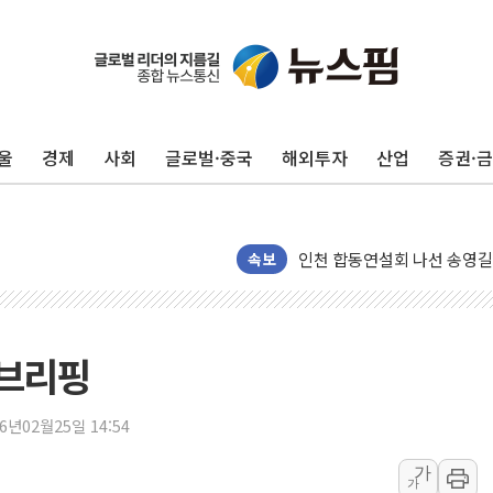
울
경제
사회
글로벌·중국
해외투자
산업
증권·
울진·영덕 '호우특보'-포항 '
[종합] 김민석, 정청래에 '0.86
인천 합동연설회 나선 송영길
속보
김민석, 2주차 제주·인천 경선서
인사하는 김민석 당대표 후보
[속보] 민주, 제주·인천 경선 결
동브리핑
[속보] 민주, 인천 경선 결과 발
[속보] 민주, 제주 경선 결과 발
26년02월25일 14:54
이번주 국내 주요 금융일정(8.1
가
美, 이란전 출구전략 만지작
가