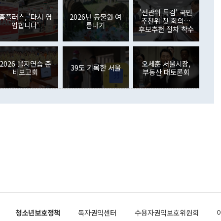
월(369억9000만달러)을 넘어선 것이다. 직접투자에서는 내국
원에서 (참석을) 검토하고 있다"고 발언한 데 대해서도 조 장관
가 80억1000만달러, 외국인의 국내투자가 46억3000만달러
'선관위 특검' 국민
외교부의 몫"이라며 "아직 거기까지 진도가 나가지 않았다"고
홈플러스, '다시 영
2026년 동물원 여
. 증권투자에서는 외국인의 국내 주식 매도세가 이어졌다. 외
추천위 첫 회의…
업합니다'
름나기
장관이 이날 소개한 대북 구상과 설명은 정부 내 조율을 거치지
주식 투자는 차익실현 매도 등의 영향으로 316억1000만달러
후보추천 절차 착수
서 문제가 있다. 특히 주적 표현 대체와 국호 사용, 9·19 군
(-310억5000만달러)에 이어 역대 최대 순매도 기록을 다시
 4자회담 추진 등은 통일부 장관이 결정할 사안이 아니어서 월
국인의 국내 채권투자는 세계국채지수(WGBI) 자금 유입에도
이 나오고 있다. 이 대통령은 정 장관의 업무보고를 듣고 난
도래 영향으로 증가 폭이 줄어든 52억9000만달러를 기록했
무보고에 발표했다고 승인난 건 아니다"라고 재차 확인했다. 정
2026 을지연습 준
오세훈 서울시장,
 해외 증권투자는 주식을 중심으로 35억6000만달러 증가했
39도 기록한 서울
비보고회
부동산 대토론회
통은 "정 장관의 발언 내용은 대부분 국가안전보장회의(NSC)
newspim.com
된 사안이 아닌 정 장관의 개인적 생각에 가깝다"며 "안보 관
이 정부의 공식 정책이 아닌 사안을 추진하겠다고 업무보고를
 면전에서 '국군통수권자가 나서야 한다'고 주장한 것은 심각
 5일 청와대 영빈관에서 열린 통일
 외교 안보 부처 업무보고에서 발언하고 있다. [사진=청와대]
장이 현 시점에서 이미 참고가 될 수 없는 과거의 경험 또는 사
식에 기반하고 있다는 것이다. 정 장관이 주장하는 구상은 급
 있는 북한의 전략과 한반도 및 국제 정세를 전혀 반영하지
 비판이 제기되고 있다. 정 장관이 "흘러간 선(先)비핵화만
현실을 바꾸지 못한다"고 언급한 것은 지금까지의 대북 접근
 있다. 북핵 위기 발발 이후 지금까지 모든 핵 협상에서 한국
북한에 선비핵화를 공식적으로 요구한 적이 없기 때문이다. 지
 협상은 북한의 비핵화 조치에 한·미가 상응하는 대가를 제
로 이뤄졌다. 1994년 북·미 제네바 기본합의는 핵시설 동결
청소년보호정책
독자권익센터
수용자권익보호위원회