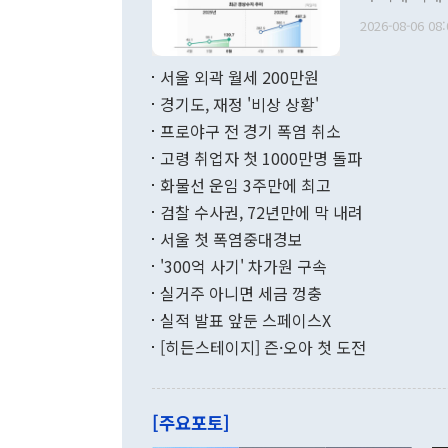
관의 무리한 
출 호조로 월
다. [정동영 통일부 장관이 지난달 23일 오후 서울 종로구 정부서울청사에
2026-08-06 08:
료=한국은행] 한국은행이 6일 발표한 '2026년 6월 국제수지(잠정)'에
서 취임 1주년 
면 지난 6월
부 장관 권한
1000만달러
서울 외곽 월세 200만원
발전 구상'을
이에 따라 올
적 갈등 해결
경기도, 재정 '비상 상황'
했다. 경상수
결과 혐오의 
9000만달러
프로야구 전 경기 폭염 취소
년간의 CVI
지 기준 상품
고령 취업자 첫 1000만명 돌파
무너졌다고도 
며 월간 기준
현실을 바꾸는
달러로 38.
화물선 운임 3주만에 최고
를 평화 체제
196.9% 급
검찰 수사권, 72년만에 막 내려
함께 4자 대
수출은 160
지만 이 대통
서울 첫 폭염중대경보
(18.6%) 
화공존 정책이
했다. 통관 기
'300억 사기' 차가원 구속
다"고 지적했
(16.4%)
투리가 잡혀 
실거주 아니면 세금 껑충
월(-10억9
쁜 상황이 초
증가와 유류할
실적 발표 앞둔 스페이스X
9·19 군사
기록했지만 
[히든스테이지] 즌·오아 첫 도전
"우리의 선의
로 전환됐다.
으로 약간의 의문
를 기록해 전
관은 업무보고
는 배당수입
주의에 근거한
줄면서 25억
[주요포토]
라며 "여러분
억1000만달
이 9월 러시