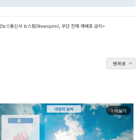
뉴스통신사 뉴스핌(Newspim), 무단 전재-재배포 금지>
맨위로
더보기
arrow_forward_ios