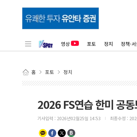
영상
포토
정치
정책·서
홈
포토
정치
2026 FS연습 한미 공
기사입력 :
2026년02월25일 14:53
최종수정 :
20