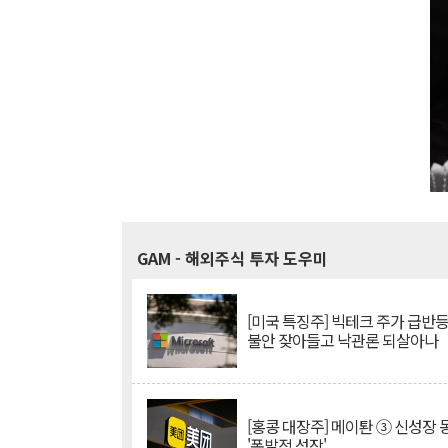
GAM
- 해외주식 투자 도우미
[미국 특징주] 빅테크 주가 급반등..
불안 잦아들고 낙관론 되살아나
[홍콩 대장주] 메이퇀 ③ 신성장
'폭발적 성장'