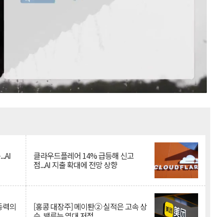
Mute
.AI
클라우드플레어 14% 급등해 신고
점...AI 지출 확대에 전망 상향
 동력의
[홍콩 대장주] 메이퇀② 실적은 고속 상
승, 밸류는 역대 저점