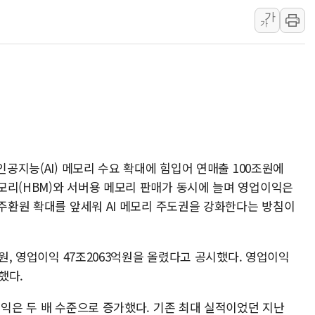
충북 주말 무더위 지속…청주·진천 35도, 곳곳 소나기
가
가
10월 보완수사권 폐지·공소청 출범…피해자들 '범죄 사각
한상협, 업계 개인정보 보안 새판 짠다…'자율규제단체' 
민주당, 오늘 제주·인천 경선 발표...김민석 '재역전' vs 정
뉴욕증시, 고용 쇼크에 금리 인상 우려 후퇴…S&P500 
트럼프, 쿡 연준 이사 해임 재추진…"26일까지 의혹 소명"
유럽증시, 美 고용 예상 밖 부진에 연준 금리 인상 가능성 
인공지능(AI) 메모리 수요 확대에 힘입어 연매출 100조원에
모리(HBM)와 서버용 메모리 판매가 동시에 늘며 영업이익은
주주환원 확대를 앞세워 AI 메모리 주도권을 강화한다는 방침이
억원, 영업이익 47조2063억원을 올렸다고 공시했다. 영업이익
했다.
이익은 두 배 수준으로 증가했다. 기존 최대 실적이었던 지난