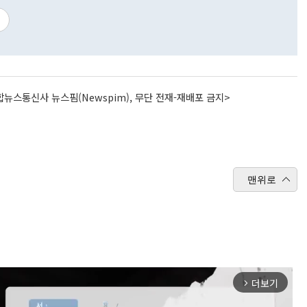
뉴스통신사 뉴스핌(Newspim), 무단 전재-재배포 금지>
맨위로
더보기
arrow_forward_ios