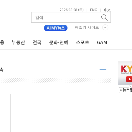
2026.08.08 (토)
ENG
中文
|
|
속 국정"
패밀리 사이트
 물결
동
금융
부동산
전국
문화·연예
스포츠
GAM
 구조
관측
 발효
8도 넘으면 중단
해소될 듯
것"