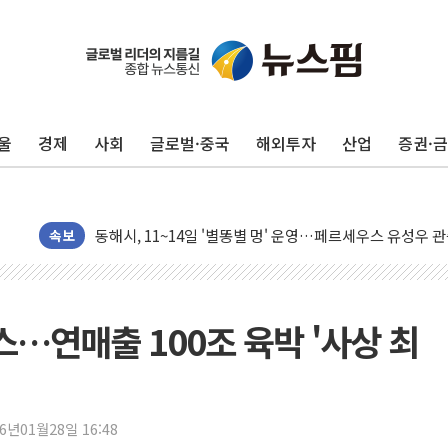
李대통령, ISA 개편 재검토 지시…與 "적극 환영"·野 "졸
동해중부 전 해상 풍랑주의보…10일까지 최대 3.5m 높은
연일 폭염에 온열질환 사망 23명…정부, 비상대응기구 가
울
경제
사회
글로벌·중국
해외투자
산업
증권·
中 전방위 아파트 부양, 수도 베이징도 부동산 규제 철폐
인제 용대리 계곡서 수위 상승으로 피서객 7명 고립…전원
동해시, 11~14일 '별똥별 멍' 운영…페르세우스 유성우 
속보
강원 중·남부 동해안 시간당 50mm 이상 폭우…호우경보
청양 밭에서 일하던 90대 숨져…온열질환 여부 조사
폭염에 車 운전면허 기능시험 오전 집중 편성…체감온도 3
…연매출 100조 육박 '사상 최
李대통령, 'ISA·주가누르기 방지법' 전면 재검토 지시
'호우 특보' 경북 울진 시간당 20~30mm 강한 비...가뭄 
주말 무더위·열대야 지속…내륙 곳곳 소나기
26년01월28일 16:48
오세훈 "용산공원 주택 검토, 민주당 스스로 원칙 뒤집는 