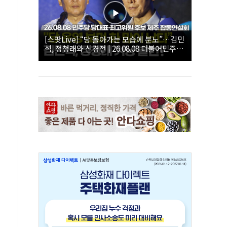
[스팟Live] “당 돌아가는 모습에 분노”…김민
석, 정청래와 신경전 | 26.08.08 더불어민주당
당대표·최고위원 후보 제주 합동연설회