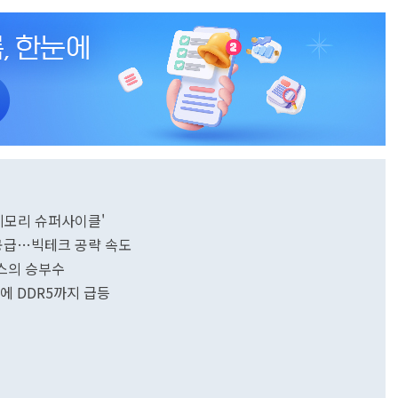
메모리 슈퍼사이클'
 공급…빅테크 공략 속도
닉스의 승부수
황에 DDR5까지 급등