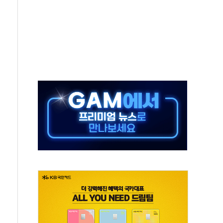
지대' 우려
타진
청래 '격차 확대'
최고치
 요구
낮아지며 상승… STOXX 600 지수는 나흘 연속 최고치