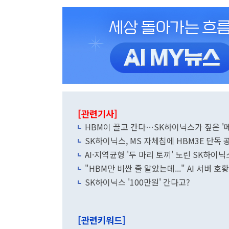
[관련기사]
HBM이 끌고 간다…SK하이닉스가 짚은 '
SK하이닉스, MS 자체칩에 HBM3E 단독
AI·지역균형 '두 마리 토끼' 노린 SK하이
"HBM만 비싼 줄 알았는데..." AI 서버 호
SK하이닉스 '100만원' 간다고?
[관련키워드]