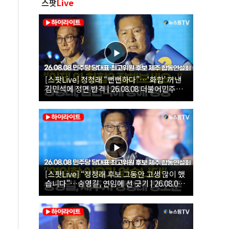
스팟
Live
[스팟Live] 정청래 “뻔뻔하다”…‘화합’ 꺼낸
김민석에 정면 반격 | 26.08.08 더불어민주당
당대표·최고위원 후보 제주 합동연설회
[스팟Live] “정청래 후보 그동안 고생 많이 했
습니다”…송영길, 연임에 선 긋기 | 26.08.08
더불어민주당 당대표·최고위원 후보 제주 합
동연설회