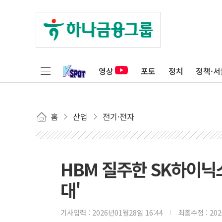
영상
포토
정치
정책·서
홈
산업
전기·전자
HBM 질주한 SK하이닉스
대'
기사입력 :
2026년01월28일 16:44
최종수정 :
20