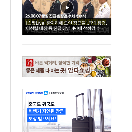
[스팟Live] 한자리에 모인 장군들...李대통령,
이상렬 대장 등 진급 장성 4명에 삼정검 수치
직접 수여｜26.08.07 장성 진급·삼정검 수치
수여식