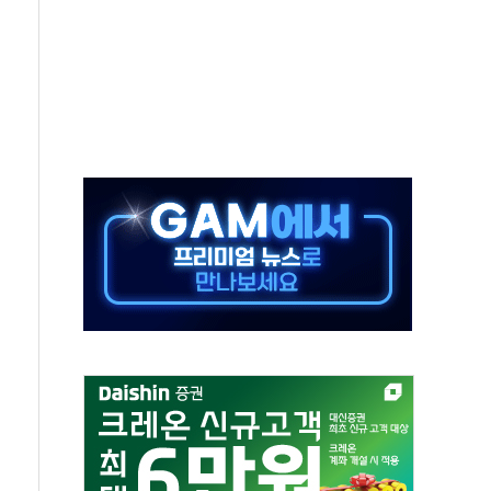
30도 열대야에 피로 누적 '건강 적신호'
.."맘대로 팔지도 못하는데 무슨 기축통화"
찾아 어르신 우유 지원 점검
파브리 셰프 모델 발탁
재점화 조짐…한미 지배구조 다시 요동
익 4배 '껑충'…전부문 약진
흥 강자' 다이소·시코르…뷰티 유통 지각변동 본격화
두산퓨얼셀, SOFC에 사활
제혜택 축소에 반발…"정책 신뢰 뒤집어"