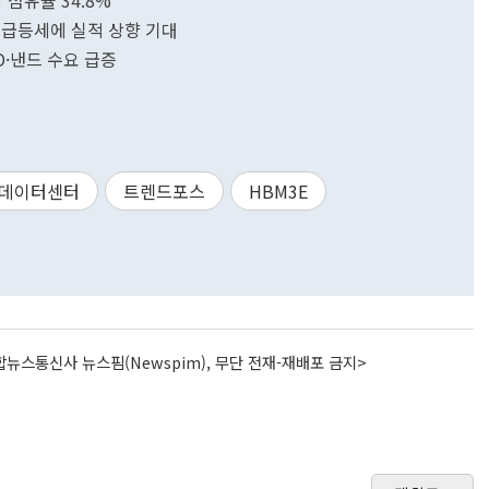
 점유율 34.8%
 급등세에 실적 상향 기대
D·낸드 수요 급증
데이터센터
트렌드포스
HBM3E
뉴스통신사 뉴스핌(Newspim), 무단 전재-재배포 금지>