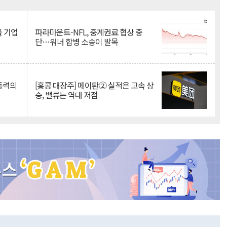
Mute
물 기업
파라마운트-NFL, 중계권료 협상 중
단…워너 합병 소송이 발목
 동력의
[홍콩 대장주] 메이퇀② 실적은 고속 상
승, 밸류는 역대 저점