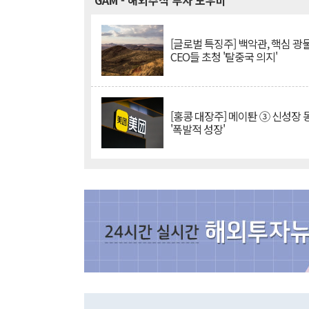
GAM
- 해외주식 투자 도우미
[글로벌 특징주] 백악관, 핵심 광
CEO들 초청 '탈중국 의지'
[홍콩 대장주] 메이퇀 ③ 신성장
'폭발적 성장'