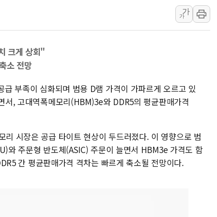
가
보름째 잠 못 드는 서울…
가
미일 환율공조 뒷말 무성.
우유자조금, 노인복지관 
치 크게 상회"
더본코리아 롤링파스타, 
 축소 전망
4자 연합 균열에 분쟁 
금호석유화학, 2분기 영업
 공급 부족이 심화되며 범용 D램 가격이 가파르게 오르고 있
CJ올리브영 흔드는 '신
돌면서, 고대역폭메모리(HBM)3e와 DDR5의 평균판매가격
"PAFC만으론 어렵다"…
임대사업자, 등록임대 세
모리 시장은 공급 타이트 현상이 두드러졌다. 이 영향으로 범
)와 주문형 반도체(ASIC) 주문이 늘면서 HBM3e 가격도 함
 DDR5 간 평균판매가격 격차는 빠르게 축소될 전망이다.