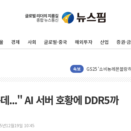
울
경제
사회
글로벌·중국
해외투자
산업
증권·
하나은행, 7일부터 비대
공진원, 맨시티 선수단에
GS25 '소비뇽레몬블랑하
李대통령, 국가폭력 피해
속보
신세계百, 포트넘앤메이슨
[기자수첩] ISA 개편,
美 태양광 수입장벽에 한
..." AI 서버 호황에 DDR5까
두나무, 경찰청 '압수 
교보증권, 10일까지 코스
[뉴스핌 뉴스레터 Today 
25년12월19일 10:45
NXT, 12일부터 프리마