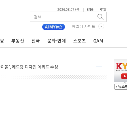
2026.08.07 (금)
ENG
中文
|
|
패밀리 사이트
금융
부동산
전국
문화·연예
스포츠
GAM
면 주담대 신규 취급 중단
 한글 디자인 협업 제품 전달
이볼', 레드닷 디자인 어워드 수상
자 청와대로 초청해 사과…"국가가 책임 다하겠다"
 9주년 여름 기획세트 출시
 국장 살리기보다 투자자 설득이 먼저
화큐셀·OCI '반색'…비중국산 부담은 변수
디지털자산 커스터디' 사업 맡는다
피200 지수 기초자산 원금지급형 ELB 공모
ANDA] 8월 7일
켓 상·하한가 주문 제한…'SK하이닉스 사태' 재발 방지