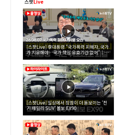
스팟
Live
[스팟Live] 李대통령 "국가폭력 피해자, 국가
가 치유해야…국가 책임 유효기간 없어"｜
26.08.07 국가폭력 피해자 위로 오찬
[스팟Live] 일상에서 장점이 더 돋보이는 '전
기 패밀리 SUV' 볼보 EX90