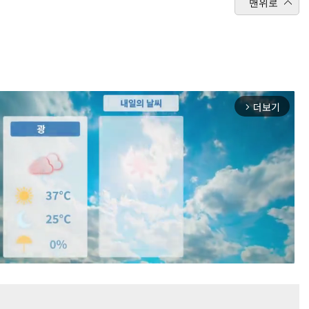
맨위로
더보기
arrow_forward_ios