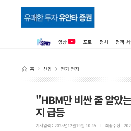
영상
포토
정치
정책·서
홈
산업
전기·전자
"HBM만 비싼 줄 알았는데
지 급등
기사입력 :
2025년12월19일 10:45
최종수정 :
20