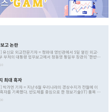
보고 논란
] 유신모 외교전문기자 = 청와대 영빈관에서 5일 열린 외교·
부 부처의 대통령 업무보고에서 정동영 통일부 장관의 '한반도
 구상'과 업무보고 발언이 논란을 빚고 있다. 이날 정 장관의
10
정부 내 조율을 거치지 않은 사안을 정책으로 추진하겠다고 공
는가 하면 사실 관계에 맞지 않은 설명도 있었다. 이재명 대통
로 신중을 기해 달라고 경고했고, 조현 외교부 장관은 '이상
지 최대 흑자
 근거한 비현실적 구상'이라는 비판을 내놨다. 그동안 정 장
책 관련 발언이 물의를 빚은 적은 여러 번 있지만 대통령과 유
] 박가연 기자 = 지난 6월 우리나라의 경상수지가 전월에 이
이 공개적으로 부정적 입장을 표명한 것은 이례적이다. 정 장
 흑자를 기록했다. 반도체를 중심으로 한 정보기술(IT) 품목 수
대북 접근법과 월권을 제어해야 한다는 목소리도 높아지고 있
간 상품수출이 처음으로 1000억달러를 넘어선 영향이다. [자
00
 따르
기자간담회를 하고 있다. [사진=통일부] 2026.07.23 ◆통일
 경상수지는 497억3000만달러 흑자로 집계됐다. 전월(386억
 넘어선 주장 정 장관은 이날 업무보고에서 '한반도 평화공존
)에 이어 두 달 연속 월간 기준 역대 최대 기록을 갈아치웠다.