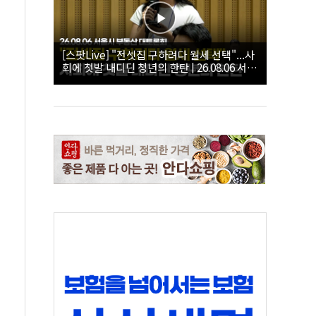
[스팟Live] "전셋집 구하려다 월세 선택"...사
회에 첫발 내디딘 청년의 한탄 | 26.08.06 서울
시 부동산 대토론회