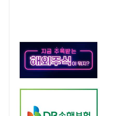
무해한 표면 부식 물질"
분만에 진화...외국인 노동자 숨져
즌2
축 피해 최소화 '총력 대응'
유입에도 박스권…美 암호화폐 법안 처리 여부도 변수
 '62일째'..."대부분 여기서 상주"
환자 2665명·사망 23명
목에 코스피 '휘청'
탄도미사일 발사