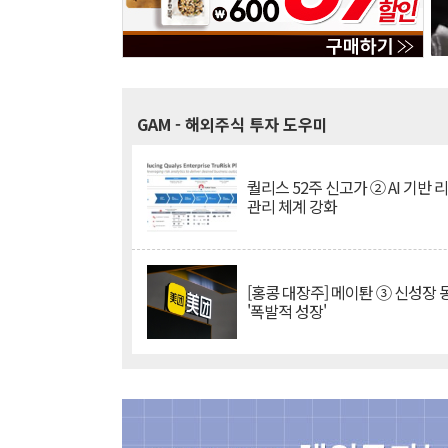
GAM
- 해외주식 투자 도우미
퀄리스 52주 신고가 ② AI 기반 
관리 체계 강화
[홍콩 대장주] 메이퇀 ③ 신성장
'폭발적 성장'