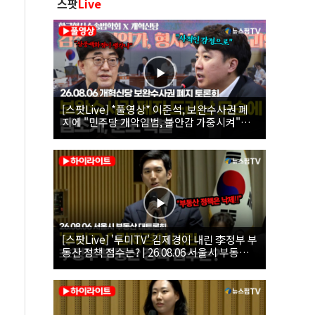
스팟
Live
[스팟Live] *풀영상* 이준석, 보완수사권 폐
지에 "민주당 개악입법, 불안감 가중시켜"｜
26.08.06 개혁신당 보완수사권 폐지 토론회
[스팟Live] '투미TV' 김제경이 내린 李정부 부
동산 정책 점수는? | 26.08.06 서울시 부동산
대토론회