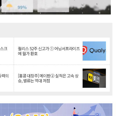
Mute
리스크
퀄리스 52주 신고가 ① 어닝서프라이즈
에 월가 환호
 동력의
[홍콩 대장주] 메이퇀② 실적은 고속 상
승, 밸류는 역대 저점