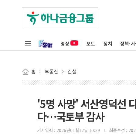
영상
포토
정치
정책·서
홈
부동산
건설
'5명 사망' 서산영덕선 
다…국토부 감사
기사입력 :
2026년01월12일 10:29
최종수정 :
20