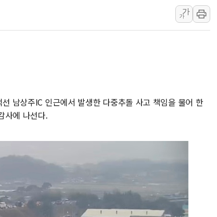
가
주한미군 "오산기지 누출, 백린 아닌 
가
구미 폐염산처리업체서 불 2시간30여
해군과 함께하는 '불금전파, 송정' 시
강원도 폭염특보 11일째…온열질환·가
[코인 시황] 비트코인, ETF 자금 
[르포] 39도 폭염 속 잠실 개표소 시위
강원·전라권 폭염중대경보 확대…온열질
덕선 남상주IC 인근에서 발생한 다중추돌 사고 책임을 물어 한
감사에 나선다.
빚투·레버리지 줄었지만, 반도체 두 종
[2보] 북한, 원산서 동해상 단거리 