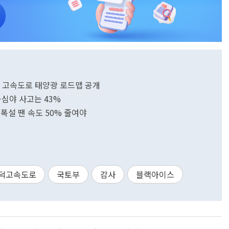
년 고속도로 태양광 로드맵 공개
…심야 사고는 43%
폭설 땐 속도 50% 줄여야
덕고속도로
국토부
감사
블랙아이스