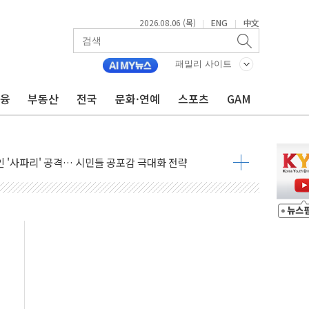
2026.08.06 (목)
ENG
中文
|
|
패밀리 사이트
금융
부동산
전국
문화·연예
스포츠
GAM
호르무즈 재개방 기대에 강세
조까지, 상승...호실적 보고 기업 상승세 뚜렷
인 '사파리' 공격… 시민들 공포감 극대화 전략
' 임시 주총 기대감에 홀로 상한가…마진 잔액은 사상 최고
버리지 위험수위…숨은 차입이 더 큰 변수"
대응 1단계 진압 중
야, 경쟁상대 中과 비교해야"
하는 '선봉'의 대민 봉사
미사일 1발 발사… 올해 10번째·42일 만 도발
 새 안보 위기… 반군·마약카르텔이 습득해 전투 활용
어선 구조