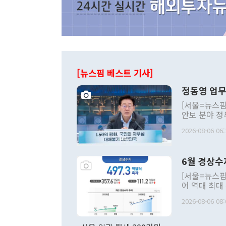
[뉴스핌 베스트 기사]
정동영 업무
[서울=뉴스핌
안보 분야 정
평화공존 발전
2026-08-06 06:
발언 중에는 
언한 것이 있
령은 공개적으
6월 경상수
주의적 희망에
관의 대북 정
[서울=뉴스핌
관 부처 장관
어 역대 최대
관의 무리한 
출 호조로 월
다. [정동영 통일부 장관이 지난달 23일 오후 서울 종로구 정부서울청사에
2026-08-06 08:
료=한국은행] 한국은행이 6일 발표한 '2026년 6월 국제수지(잠정)'에
서 취임 1주년 
면 지난 6월
부 장관 권한
1000만달러