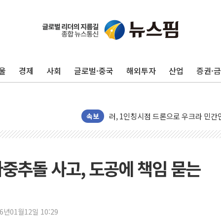
울
경제
사회
글로벌·중국
해외투자
산업
증권·
금값 7주 만에 최고…美 고용 둔화·
[인도증시] 중동 긴장 완화에 실적 호
러, 1인칭시점 드론으로 우크라 민간
[베트남 증시] 지수 하락 속 'DGC
속보
'월가의 황제' 다이먼 "금융시장 레
양주 섬유염색공장서 화재 1명 중상…
김정관 산업부 장관 "주 52시간 손봐
다중추돌 사고, 도공에 책임 묻는
해군 1함대 창설 80주년…지역과 함께
[3보] 북, 원산서 동해로 단거리 탄도
우크라 드론 전술, 중남미 콜롬비아에
26년01월12일 10:29
동해해경, 독도 해상서 부유물 감긴 