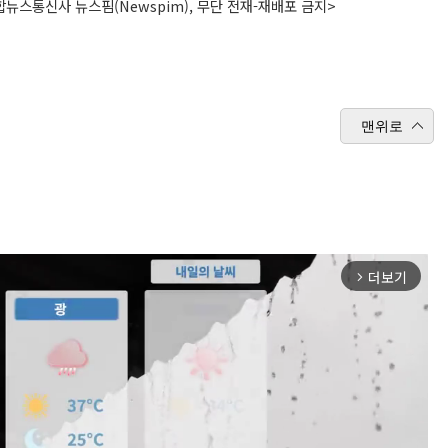
뉴스통신사 뉴스핌(Newspim), 무단 전재-재배포 금지>
맨위로
더보기
arrow_forward_ios