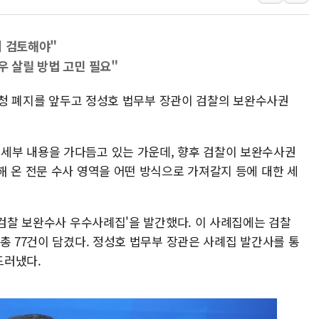
[AI MY 뉴스] 뉴욕 반도체주 프리뷰...美 고용 쇼크에 반도
뉴욕증시 프리뷰, 美 고용 쇼크에 금리 인상 우려 후퇴…나
지 검토해야"
[종합] 美 7월 고용 2만3000명 감소 '쇼크'…9월 금리 인
우 살릴 방법 고민 필요"
[사진] 이슬람 수니파 3개국, 공동방위협정 체결
검찰청 폐지를 앞두고 정성호 법무부 장관이 검찰의 보완수사권
뉴욕증시 개장 전 특징주...아틀라시안·클라우드플레어
보훈부, 미 DPAA와 MOU… "6·25 미군 실종자 7359명
트럼프 "금리 내려야"…파월 때와 달리 워시엔 톤 낮춰
세부 내용을 가다듬고 있는 가운데, 향후 검찰이 보완수사권
특정 정치인 측근 포항시 정책특보 내정설...포항시 '시끌'
해 온 전문 수사 영역을 어떤 방식으로 가져갈지 등에 대한 세
李 "해남 태양광, 대한민국 다음 100년 밑거름…수도권 집
'검찰 보완수사 우수사례집'을 발간했다. 이 사례집에는 검찰
총 77건이 담겼다. 정성호 법무부 장관은 사례집 발간사를 통
드러냈다.