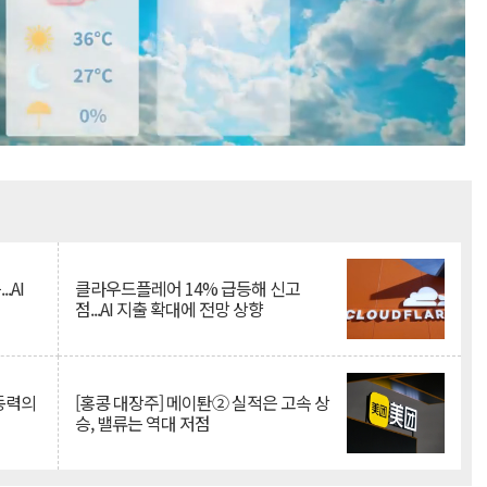
Mute
.AI
클라우드플레어 14% 급등해 신고
점...AI 지출 확대에 전망 상향
 동력의
[홍콩 대장주] 메이퇀② 실적은 고속 상
승, 밸류는 역대 저점