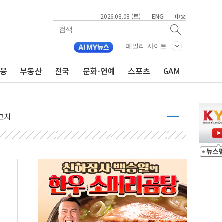
2026.08.08 (토)
ENG
中文
|
|
패밀리 사이트
금융
부동산
전국
문화·연예
스포츠
GAM
 정청래 격차 확대'
타진
최고치
 요구
낮아지며 상승… STOXX 600 지수는 나흘 연속 최고치
세
엘·이란 위협에 맞설 자체 억지력 강화
동
톱'… 美 해상봉쇄 영향
각