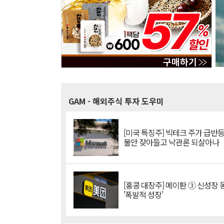
GAM
- 해외주식 투자 도우미
[미국 특징주] 빅테크 주가 급반등..
불안 잦아들고 낙관론 되살아나
[홍콩 대장주] 메이퇀 ③ 신성장
'폭발적 성장'