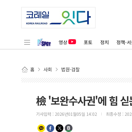
영상
포토
정치
정책·서
홈
사회
법원·검찰
檢 '보완수사권'에 힘 
기사입력 :
2026년01월05일 14:02
최종수정 :
20