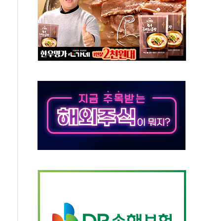
체주 '활짝'
스닥 선물 1%대 상승
상 기대 후퇴
·태양광주↑ VS 트레이드데스크·웬디스↓
 끝까지 찾겠다"
중 완화 전환점"