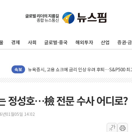
울
경제
사회
글로벌·중국
해외투자
산업
증권·
민주, 오늘 제주·인천 경선 결과 발표...'김민석 재역전 vs
한상협, 업계 개인정보 보안 새판 짠다…'자율규제단체' 
뉴욕증시, 고용 쇼크에 금리 인상 우려 후퇴…S&P500 
트럼프, 쿡 연준 이사 해임 재추진…"26일까지 의혹 소명"
속보
유럽증시, 美 고용 예상 밖 부진에 연준 금리 인상 가능성 
미 연준 매파 기세 꺾이나…고용 감소에 9월 동결 전망 우
[종합] 이슬람 수니파 3국, '공동방위협정' 체결… 이스라
싣는 정성호…檢 전문 수사 어디로?
트럼프, 백신·자폐증 행정명령 검토…"이르면 다음 주"
美 항소법원, 백악관 무도회장 공사 중단 명령…트럼프 제
26년01월05일 14:02
이란 핵심 원유 수출항 '하르그섬', 최근 1주일 이상 '올스
가
가
美 고용 쇼크에 엔화 장중 급등…시장은 "또 개입했나" 촉