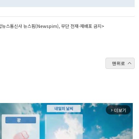
뉴스통신사 뉴스핌(Newspim), 무단 전재-재배포 금지>
맨위로
더보기
arrow_forward_ios