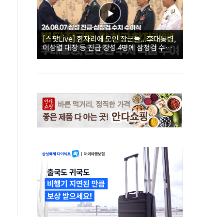
[스팟Live] 한자리에 모인 장군들...李대통령,
이상렬 대장 등 진급 장성 4명에 삼정검 수치
직접 수여｜26.08.07 장성 진급·삼정검 수치
수여식