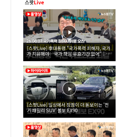
스팟
Live
[스팟Live] 李대통령 "국가폭력 피해자, 국가
가 치유해야…국가 책임 유효기간 없어"｜
26.08.07 국가폭력 피해자 위로 오찬
[스팟Live] 일상에서 장점이 더 돋보이는 '전
기 패밀리 SUV' 볼보 EX90