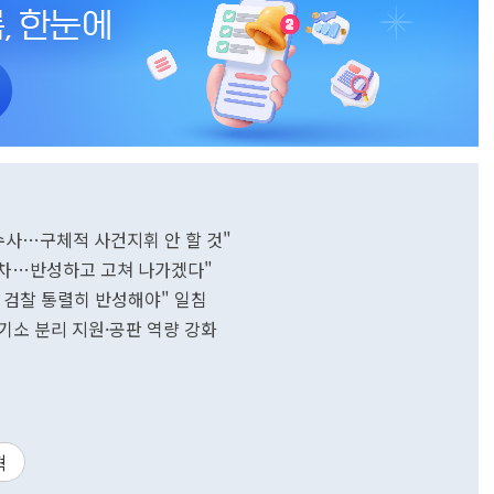
수사…구체적 사건지휘 안 할 것"
박차…반성하고 고쳐 나가겠다"
 검찰 통렬히 반성해야" 일침
·기소 분리 지원·공판 역량 강화
혁