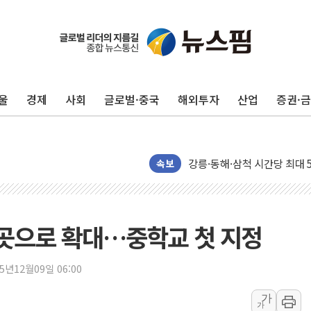
울
경제
사회
글로벌·중국
해외투자
산업
증권·
[종합] 김민석, 정청래에 '0.86
속보
인천 합동연설회 나선 송영길
김민석, 2주차 제주·인천 경선서
인사하는 김민석 당대표 후보
2곳으로 확대…중학교 첫 지정
[속보] 민주, 제주·인천 경선 결
[속보] 민주, 인천 경선 결과 발
25년12월09일 06:00
[속보] 민주, 제주 경선 결과 발
가
가
이번주 국내 주요 금융일정(8.1