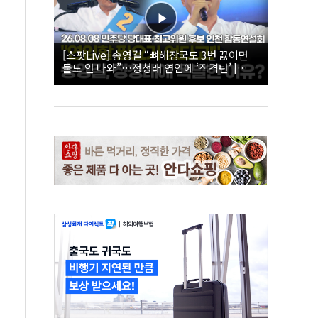
[스팟Live] 송영길 “뼈해장국도 3번 끓이면
물도 안 나와”…정청래 연임에 ‘직격탄’ |
26.08.08 더불어민주당 당대표·최고위원 후
보 인천 합동연설회