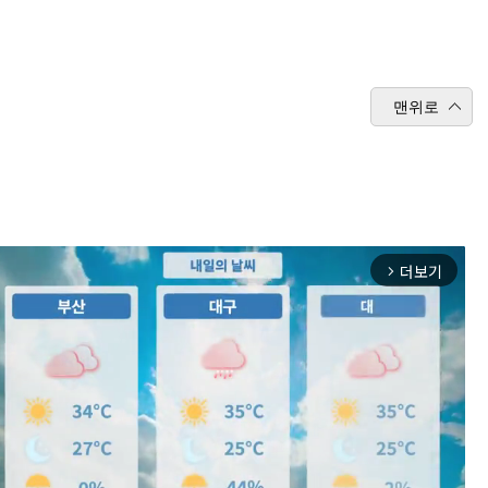
맨위로
더보기
arrow_forward_ios