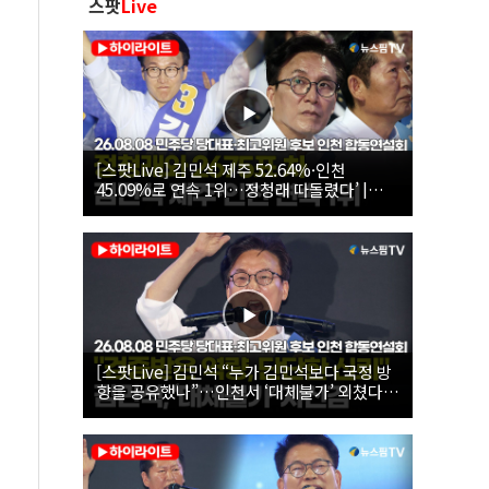
스팟
Live
[스팟Live] 김민석 제주 52.64%·인천
45.09%로 연속 1위…정청래 따돌렸다’ |
26.08.08 더불어민주당 당대표·최고위원 후
보 인천 합동연설회
[스팟Live] 김민석 “누가 김민석보다 국정 방
향을 공유했나”…인천서 ‘대체불가’ 외쳤다 |
26.08.08 더불어민주당 당대표·최고위원 후
보 인천 합동연설회