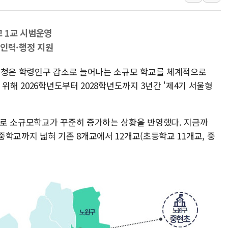
美, 이란전 출구전략 만지작
강릉·동해·삼척 시간당 최대 
교 1교 시범운영
폐기물 수거하다 참변…60대
·인력·행정 지원
서울 중랑구 주택가서 흉기 난
육청은 학령인구 감소로 늘어나는 소규모 학교를 체계적으로
李대통령 "결혼 때문에 손해 
위해 2026학년도부터 2028학년도까지 3년간 '제4기 서울형
여수 오동도 인근 해상서 모
추미애, '위안부' 피해자 기림
인천 선재도 갯벌서 해루질 중
소로 소규모학교가 꾸준히 증가하는 상황을 반영했다. 지금까
학교까지 넓혀 기존 8개교에서 12개교(초등학교 11개교, 중
인천서 말다툼 중 어머니 흉기
'화합' 꺼낸 김민석에 '뻔뻔
李대통령, ISA 개편 재검토 
동해중부 전 해상 풍랑주의보…