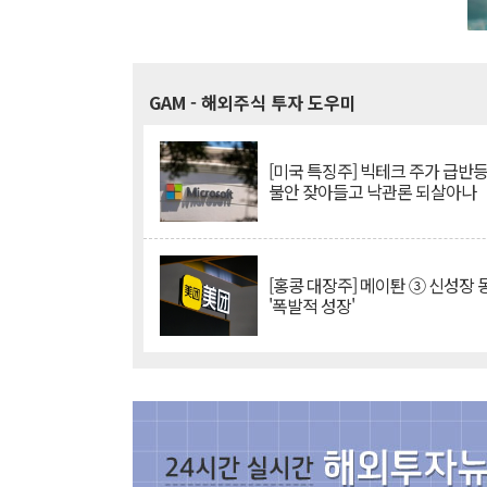
GAM
- 해외주식 투자 도우미
[미국 특징주] 빅테크 주가 급반등..
불안 잦아들고 낙관론 되살아나
[홍콩 대장주] 메이퇀 ③ 신성장
'폭발적 성장'