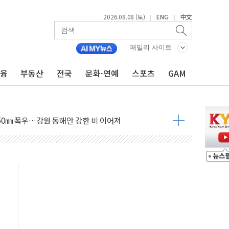
2026.08.08 (토)
ENG
中文
|
|
패밀리 사이트
금융
부동산
전국
문화·연예
스포츠
GAM
%p' 차 재역전 성공...金 45.42% vs 鄭 44.56%
·정청래·김민석 당대표 후보
 정청래에 승리...47.75% vs 42.08%
과 발표...김민석 47.75% 정청래 42.08%
표...김민석 45.09% 정청래 43.27% 송영길 11.63%
표...김민석 52.64% 정청래 39.89% 송영길 7.47%
0~8.14)