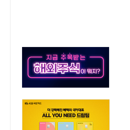
…공습 한계·탄약 부족 현실화
50㎜ 폭우…강원 동해안 강한 비 이어져
 환경미화원 수거차에 치여 사망
동…60대 남성 2명 숨져
보는 일 없게"…'결혼 페널티' 22개 과제 손본다
터보트 전복…1명 사망·1명 실종
의 날 참석..."국제적 시민 연대로 목소리 내야"
 실종 60대 나흘만에 숨진 채 발견
 살해 10대 아들 체포
' 받아친 정청래…제주 연설서 신경전 고조
지시…與 "적극 환영"·野 "졸속 국정"
10일까지 최대 3.5m 높은 물결