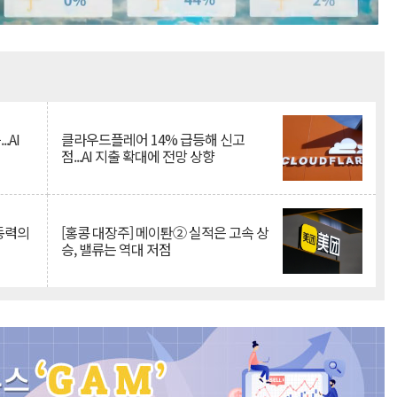
Mute
.AI
클라우드플레어 14% 급등해 신고
점...AI 지출 확대에 전망 상향
 동력의
[홍콩 대장주] 메이퇀② 실적은 고속 상
승, 밸류는 역대 저점