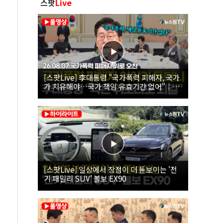
스팟
Live
[스팟Live] 李대통령 "국가폭력 피해자, 국가
가 치유해야…국가 책임 유효기간 없어"｜
26.08.07 국가폭력 피해자 위로 오찬
[스팟Live] 일상에서 장점이 더 돋보이는 '전
기 패밀리 SUV' 볼보 EX90