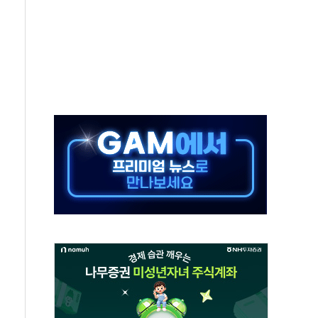
정책 아냐" 해명
~9일 최대 100mm 호우
결… 수니파 국가들의 새 안보 협력 구도
비온 59㎡ 18억원대
-서울시 '정책 엇박자'
생애최초만 경쟁 치열
래·ETF 매수에도 고유가·금리·입법 지연 '삼중 부담'