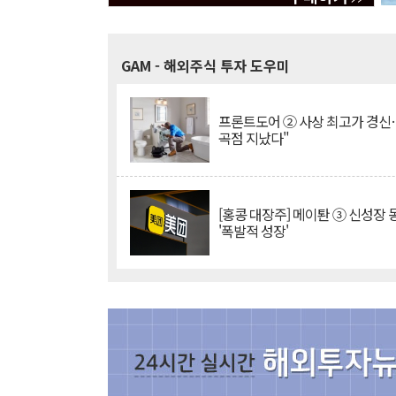
GAM
- 해외주식 투자 도우미
프론트도어 ② 사상 최고가 경신
곡점 지났다"
[홍콩 대장주] 메이퇀 ③ 신성장
'폭발적 성장'