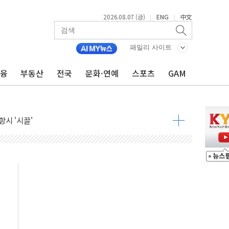
2026.08.07 (금)
ENG
中文
|
|
9월 금리 인상 기대 후퇴
결
패밀리 사이트
라우드플레어·태양광주↑ VS 트레이드데스크·웬디스↓
금융
부동산
전국
문화·연예
스포츠
GAM
자 7359명 끝까지 찾겠다"
 톤 낮춰
항시 '시끌'
름…수도권 집중 완화 전환점"
주재… "전폭적 공급 확대·속도전 총력"
…美 태양광주 급등
도 놀랍지 않아"
태양광 착공…여의도 1.6배 규모
...금융주 낙폭 커