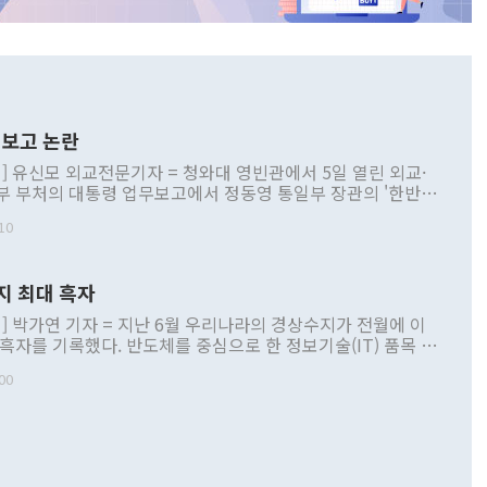
보고 논란
] 유신모 외교전문기자 = 청와대 영빈관에서 5일 열린 외교·
부 부처의 대통령 업무보고에서 정동영 통일부 장관의 '한반도
 구상'과 업무보고 발언이 논란을 빚고 있다. 이날 정 장관의
10
정부 내 조율을 거치지 않은 사안을 정책으로 추진하겠다고 공
는가 하면 사실 관계에 맞지 않은 설명도 있었다. 이재명 대통
로 신중을 기해 달라고 경고했고, 조현 외교부 장관은 '이상
지 최대 흑자
 근거한 비현실적 구상'이라는 비판을 내놨다. 그동안 정 장
책 관련 발언이 물의를 빚은 적은 여러 번 있지만 대통령과 유
] 박가연 기자 = 지난 6월 우리나라의 경상수지가 전월에 이
이 공개적으로 부정적 입장을 표명한 것은 이례적이다. 정 장
 흑자를 기록했다. 반도체를 중심으로 한 정보기술(IT) 품목 수
대북 접근법과 월권을 제어해야 한다는 목소리도 높아지고 있
간 상품수출이 처음으로 1000억달러를 넘어선 영향이다. [자
00
 따르
기자간담회를 하고 있다. [사진=통일부] 2026.07.23 ◆통일
 경상수지는 497억3000만달러 흑자로 집계됐다. 전월(386억
 넘어선 주장 정 장관은 이날 업무보고에서 '한반도 평화공존
)에 이어 두 달 연속 월간 기준 역대 최대 기록을 갈아치웠다.
 설명하면서 이재명 정부 2년차 핵심 과제로 상호 존중·평화
해 상반기 누적 경상수지 흑자는 1910억1000만달러를 기록
·핵 없는 한반도 등 3대 기본 방향을 제시했다. 정 장관은 "대
지 흑자를 견인한 것은 상품수지다. 6월 상품수지는 478억
언어는 멈춰야 한다"면서 주적 용어 대체를 주장했다. 지난 25