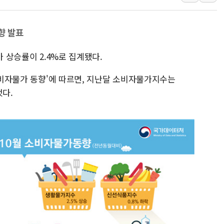
황희 '폐버스 청년주택' SNS 글 역풍에 "정부
폭염 누그러지고 가뭄 숙지나...경북동해안권 8
사우디·튀르키예·파키스탄, '공동방위협정' 체
향 발표
신길동 신축도 3.3㎡당 7250만원…써밋 클라
가 상승률이 2.4%로 집계됐다.
용산공원·그린벨트로 또 충돌…반복되는 국토부
[AI 부동산 투데이] 특공 전략도 '극과 극'…
 소비자물가 동향'에 따르면, 지난달 소비자물가지수는
[코인시황] 비트코인 6만4000달러대 횡보…고
했다.