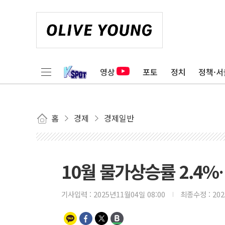
영상
포토
정치
정책·서
홈
경제
경제일반
10월 물가상승률 2.4
기사입력 :
2025년11월04일 08:00
최종수정 :
20