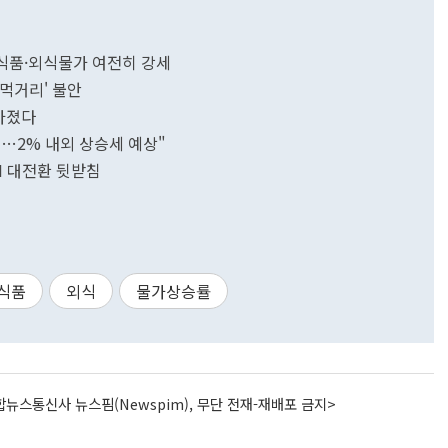
공식품·외식물가 여전히 강세
'먹거리' 불안
아졌다
…2% 내외 상승세 예상"
I 대전환 뒷받침
식품
외식
물가상승률
뉴스통신사 뉴스핌(Newspim), 무단 전재-재배포 금지>