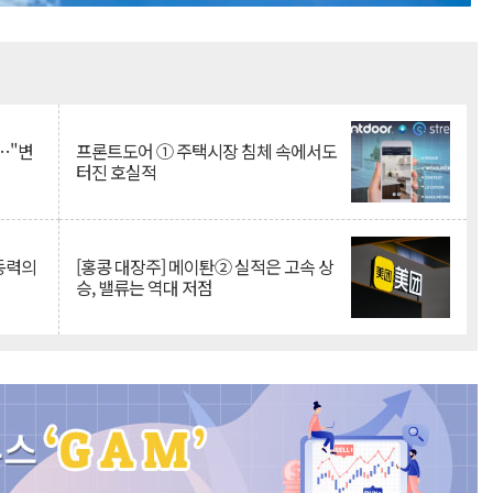
Mute
…"변
프론트도어 ① 주택시장 침체 속에서도
터진 호실적
 동력의
[홍콩 대장주] 메이퇀② 실적은 고속 상
승, 밸류는 역대 저점