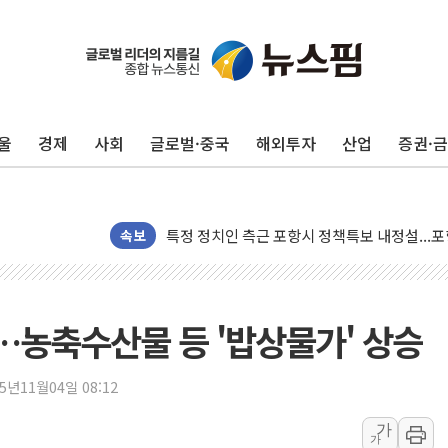
[종합] 美 7월 고용 2만3000명 감소 '쇼크'…
[사진] 이슬람 수니파 3개국, 공동방위협정 체
뉴욕증시 개장 전 특징주...아틀라시안·클
울
경제
사회
글로벌·중국
해외투자
산업
증권·
보훈부, 미 DPAA와 MOU… "6·25 미군 실종
트럼프 "금리 내려야"…파월 때와 달리 워시엔
특정 정치인 측근 포항시 정책특보 내정설...포
속보
李 "해남 태양광, 대한민국 다음 100년 밑거
李 대통령, '6시간 마라톤 부동산 2차 회의' 
트럼프, 中 겨냥 폴리실리콘 관세 15% 부과
%…농축수산물 등 '밥상물가' 상승
[사진] 빈살만과 에르도안의 만남
이란와이어 "이란 최고지도자 위독…곧 사망해
25년11월04일 08:12
남동발전, 해남군에 국내 최대 규모 400MW 
[인도증시] 중동 불안 속 유가 상승에 소폭 하락
가
가