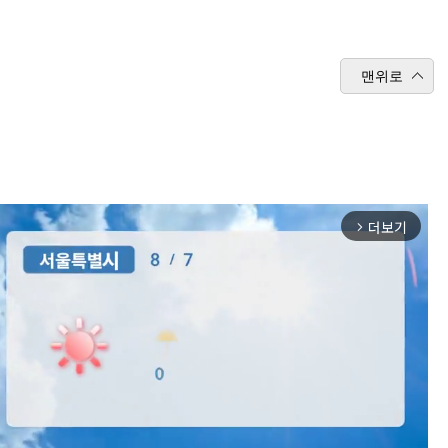
맨위로
더보기
arrow_forward_ios