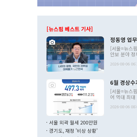
[뉴스핌 베스트 기사]
정동영 업무
[서울=뉴스핌
안보 분야 정
평화공존 발전
2026-08-06 06:
발언 중에는 
언한 것이 있
령은 공개적으
6월 경상수
주의적 희망에
관의 대북 정
[서울=뉴스핌
관 부처 장관
어 역대 최대
관의 무리한 
출 호조로 월
다. [정동영 통일부 장관이 지난달 23일 오후 서울 종로구 정부서울청사에
2026-08-06 08:
료=한국은행] 한국은행이 6일 발표한 '2026년 6월 국제수지(잠정)'에
서 취임 1주년 
면 지난 6월
부 장관 권한
1000만달러
서울 외곽 월세 200만원
발전 구상'을
이에 따라 올
적 갈등 해결
경기도, 재정 '비상 상황'
했다. 경상수
결과 혐오의 