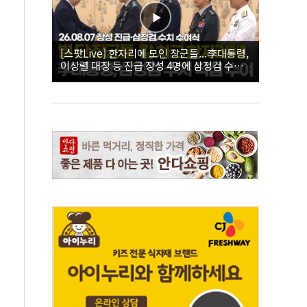
[스팟Live] 한자리에 모인 장군들...李대통령,
이상렬 대장 등 진급 장성 4명에 삼정검 수치
직접 수여｜26.08.07 장성 진급·삼정검 수치
수여식