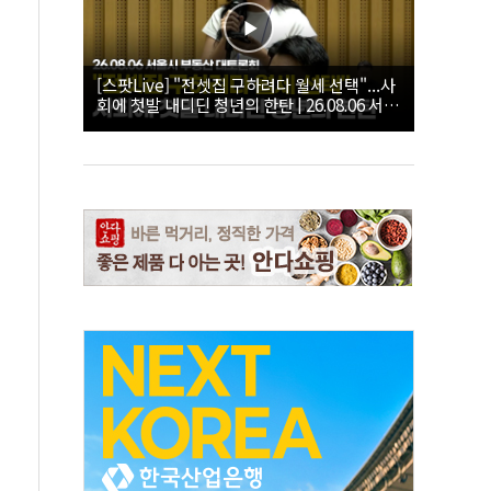
[스팟Live] "전셋집 구하려다 월세 선택"...사
회에 첫발 내디딘 청년의 한탄 | 26.08.06 서울
시 부동산 대토론회