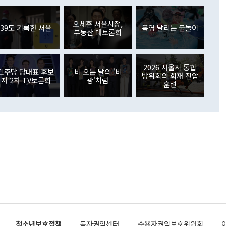
아 블라디보스토크에서 열리는 '동방경제포럼(EEF)'을 언급하
월(369억9000만달러)을 넘어선 것이다. 직접투자에서는 내국
원에서 (참석을) 검토하고 있다"고 발언한 데 대해서도 조 장관
가 80억1000만달러, 외국인의 국내투자가 46억3000만달러
외교부의 몫"이라며 "아직 거기까지 진도가 나가지 않았다"고
오세훈 서울시장,
. 증권투자에서는 외국인의 국내 주식 매도세가 이어졌다. 외
39도 기록한 서울
폭염 날리는 물놀이
부동산 대토론회
장관이 이날 소개한 대북 구상과 설명은 정부 내 조율을 거치지
주식 투자는 차익실현 매도 등의 영향으로 316억1000만달러
서 문제가 있다. 특히 주적 표현 대체와 국호 사용, 9·19 군
(-310억5000만달러)에 이어 역대 최대 순매도 기록을 다시
 4자회담 추진 등은 통일부 장관이 결정할 사안이 아니어서 월
국인의 국내 채권투자는 세계국채지수(WGBI) 자금 유입에도
이 나오고 있다. 이 대통령은 정 장관의 업무보고를 듣고 난
도래 영향으로 증가 폭이 줄어든 52억9000만달러를 기록했
2026 서울시 통합
무보고에 발표했다고 승인난 건 아니다"라고 재차 확인했다. 정
민주당 당대표 후보
비 오는 날의 '비
 해외 증권투자는 주식을 중심으로 35억6000만달러 증가했
방위회의 화재 진압
자 2차 TV토론회
광'처럼
통은 "정 장관의 발언 내용은 대부분 국가안전보장회의(NSC)
newspim.com
훈련
된 사안이 아닌 정 장관의 개인적 생각에 가깝다"며 "안보 관
이 정부의 공식 정책이 아닌 사안을 추진하겠다고 업무보고를
 면전에서 '국군통수권자가 나서야 한다'고 주장한 것은 심각
 5일 청와대 영빈관에서 열린 통일
 외교 안보 부처 업무보고에서 발언하고 있다. [사진=청와대]
장이 현 시점에서 이미 참고가 될 수 없는 과거의 경험 또는 사
식에 기반하고 있다는 것이다. 정 장관이 주장하는 구상은 급
 있는 북한의 전략과 한반도 및 국제 정세를 전혀 반영하지
 비판이 제기되고 있다. 정 장관이 "흘러간 선(先)비핵화만
현실을 바꾸지 못한다"고 언급한 것은 지금까지의 대북 접근
 있다. 북핵 위기 발발 이후 지금까지 모든 핵 협상에서 한국
북한에 선비핵화를 공식적으로 요구한 적이 없기 때문이다. 지
 협상은 북한의 비핵화 조치에 한·미가 상응하는 대가를 제
로 이뤄졌다. 1994년 북·미 제네바 기본합의는 핵시설 동결
청소년보호정책
독자권익센터
수용자권익보호위원회