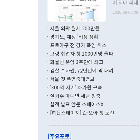
관 부처 장관
어 역대 최대
관의 무리한 
출 호조로 월
다. [정동영 통일부 장관이 지난달 23일 오후 서울 종로구 정부서울청사에
2026-08-06 08:
료=한국은행] 한국은행이 6일 발표한 '2026년 6월 국제수지(잠정)'에
서 취임 1주년 
면 지난 6월
부 장관 권한
1000만달러
서울 외곽 월세 200만원
발전 구상'을
이에 따라 올
적 갈등 해결
경기도, 재정 '비상 상황'
했다. 경상수
결과 혐오의 
9000만달러
프로야구 전 경기 폭염 취소
년간의 CVI
지 기준 상품
고령 취업자 첫 1000만명 돌파
무너졌다고도 
며 월간 기준
현실을 바꾸는
달러로 38.
화물선 운임 3주만에 최고
를 평화 체제
196.9% 급
검찰 수사권, 72년만에 막 내려
함께 4자 대
수출은 160
지만 이 대통
서울 첫 폭염중대경보
(18.6%) 
화공존 정책이
했다. 통관 기
'300억 사기' 차가원 구속
다"고 지적했
(16.4%)
투리가 잡혀 
실거주 아니면 세금 껑충
월(-10억9
쁜 상황이 초
증가와 유류할
실적 발표 앞둔 스페이스X
9·19 군사
기록했지만 
[히든스테이지] 즌·오아 첫 도전
"우리의 선의
로 전환됐다.
으로 약간의 의문
를 기록해 전
관은 업무보고
는 배당수입
주의에 근거한
줄면서 25억
[주요포토]
라며 "여러분
억1000만달