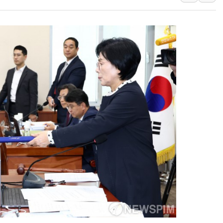
'월가의 황제' 다이먼 "금융시장 레
양주 섬유염색공장서 화재 1명 중상…
김정관 산업부 장관 "주 52시간 손봐
해군 1함대 창설 80주년…지역과 함께
[3보] 북, 원산서 동해로 단거리 탄도
우크라 드론 전술, 중남미 콜롬비아에
동해해경, 독도 해상서 부유물 감긴 
주한미군 "오산기지 누출, 백린 아닌 
구미 폐염산처리업체서 불 2시간30여