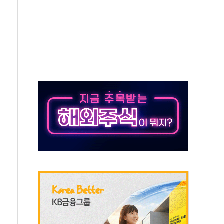
버리지 위험수위…숨은 차입이 더 큰 변수"
대응 1단계 진압 중
야, 경쟁상대 中과 비교해야"
하는 '선봉'의 대민 봉사
미사일 1발 발사… 올해 10번째·42일 만 도발
 새 안보 위기… 반군·마약카르텔이 습득해 전투 활용
어선 구조
무해한 표면 부식 물질"
분만에 진화...외국인 노동자 숨져