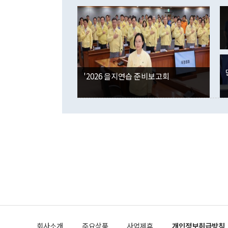
이 9월 러시
였던 올해 3
며 "정부 차
인의 해외투자
은 "그것은 
각각 증가했다
잘랐다. 정 
국인의 국내 
않았다는 점에
감소하며 전월
사합의 복원,
경신했다. 외
권이라는 지적
분기 말 만기
뒤 "여기 업
다. 내국인의
'2026 을지연습 준비보고회
부의 한 소식
다. eoyn2@
를 거쳐 결정
련 부처 장관
하고 대통령의
한 문제"라고 지적했다. 이재명 대통령이
외교 국방 등
2026.08.05 ◆시대착오적 접근, 대북 인식 오류 더욱 문제인 것은 정 장관
의 이같은 주
실과 다른 인
격히 변화하고
못하고 있다는
되뇌는 것은 
법을 호도하고
이나 미국은 
금까지의 북핵
회사소개
주요상품
사업제휴
개인정보취급방침
공하는 방식으