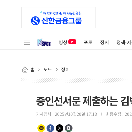
영상
포토
정치
정책·서
홈
포토
정치
증인선서문 제출하는 김백
기사입력 :
2025년10월20일 17:18
최종수정 :
20