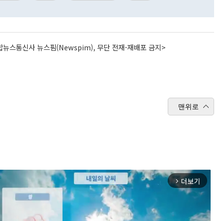
뉴스통신사 뉴스핌(Newspim), 무단 전재-재배포 금지>
맨위로
더보기
arrow_forward_ios