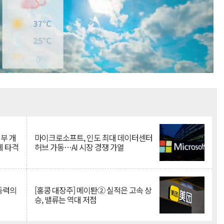
Mute
뇌부 개
마이크로소프트, 인도 최대 데이터센터
에 타격
허브 가동…AI 시장 경쟁 가열
 동력의
[홍콩 대장주] 메이퇀② 실적은 고속 상
승, 밸류는 역대 저점