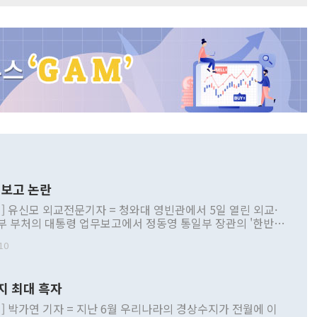
보고 논란
] 유신모 외교전문기자 = 청와대 영빈관에서 5일 열린 외교·
부 부처의 대통령 업무보고에서 정동영 통일부 장관의 '한반도
 구상'과 업무보고 발언이 논란을 빚고 있다. 이날 정 장관의
10
정부 내 조율을 거치지 않은 사안을 정책으로 추진하겠다고 공
는가 하면 사실 관계에 맞지 않은 설명도 있었다. 이재명 대통
로 신중을 기해 달라고 경고했고, 조현 외교부 장관은 '이상
지 최대 흑자
 근거한 비현실적 구상'이라는 비판을 내놨다. 그동안 정 장
책 관련 발언이 물의를 빚은 적은 여러 번 있지만 대통령과 유
] 박가연 기자 = 지난 6월 우리나라의 경상수지가 전월에 이