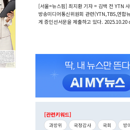
[서울=뉴스핌] 최지환 기자 = 김백 전 YT
방송미디어통신위원회 관련(YTN,TBS,연
게 증인선서문을 제출하고 있다. 2025.10.20 c
[관련키워드]
과방위
국정감사
국회
방