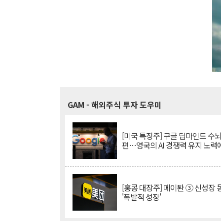
GAM
- 해외주식 투자 도우미
[미국 특징주] 구글 딥마인드 수
편…영국의 AI 경쟁력 유지 노력
[홍콩 대장주] 메이퇀 ③ 신성장
'폭발적 성장'