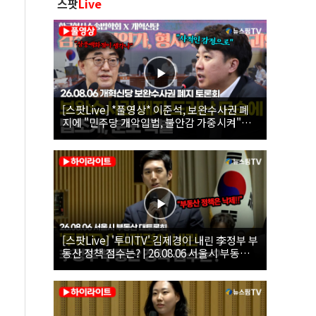
스팟
Live
[스팟Live] *풀영상* 이준석, 보완수사권 폐
지에 "민주당 개악입법, 불안감 가중시켜"｜
26.08.06 개혁신당 보완수사권 폐지 토론회
[스팟Live] '투미TV' 김제경이 내린 李정부 부
동산 정책 점수는? | 26.08.06 서울시 부동산
대토론회