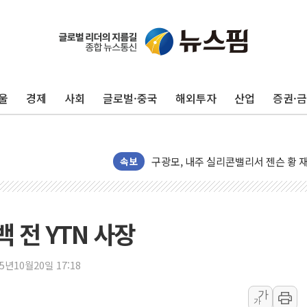
울
경제
사회
글로벌·중국
해외투자
산업
증권·
유럽증시, 견조한 실적 소화하며 대부분
리투아니아 국방 "러, 우크라 드론으로
구광모, 내주 실리콘밸리서 젠슨 황 
뉴욕증시 개장 전 특징주...모더나
속보
김정관 장관 "영업이익 N% 성과급
뉴욕증시 프리뷰, 미 주가선물 AI주
청와대, 북한 단거리 탄도미사일 발사
 전 YTN 사장
금값 7주 만에 최고…美 고용 둔화·
[인도증시] 중동 긴장 완화에 실적 호
25년10월20일 17:18
러, 1인칭시점 드론으로 우크라 민간
가
가
[베트남 증시] 지수 하락 속 'DGC