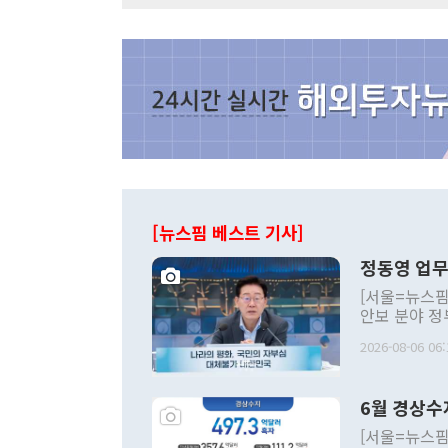
[뉴스핌 베스트 기사]
정동영 업무
[서울=뉴스핌
안보 분야 정
평화공존 발전
2026-08-06 06:
발언 중에는 
언한 것이 있
령은 공개적으
6월 경상수
주의적 희망에
관의 대북 정
[서울=뉴스핌