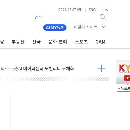
2026.08.07 (금)
ENG
中文
|
|
패밀리 사이트
금융
부동산
전국
문화·연예
스포츠
GAM
 상승… "2분기 기업 순이익 21% 증가" 전망
 나토 회원국 공격 검토… 거짓 깃발 작전"
재회…로봇·AI 데이터센터·모빌리티 구체화
·아이온큐·도어대시↑ VS 샌디스크·피그마·앱러빈↓
 반대…상법·자본시장법 개정 논의"
 차익실현 속 혼조세...웨스턴디지털·샌디스크↓
에 긴급 안보 점검회의
호르무즈 재개방 기대에 강세
조까지, 상승...호실적 보고 기업 상승세 뚜렷
인 '사파리' 공격… 시민들 공포감 극대화 전략
' 임시 주총 기대감에 홀로 상한가…마진 잔액은 사상 최고