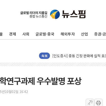
울
경제
사회
글로벌·중국
해외투자
산업
증권·
청와대, 北 단거리 탄도미사일 발사에
금값 7주 만에 최고…美 고용 둔화·
[인도증시] 중동 긴장 완화에 실적 호
속보
러, 1인칭시점 드론으로 우크라 민간
[베트남 증시] 지수 하락 속 'DGC
'월가의 황제' 다이먼 "금융시장 레
 산학연구과제 우수발명 포상
양주 섬유염색공장서 화재 1명 중상…
김정관 산업부 장관 "주 52시간 손봐
25년10월02일 16:42
해군 1함대 창설 80주년…지역과 함께
[3보] 북, 원산서 동해로 단거리 탄도
가
가