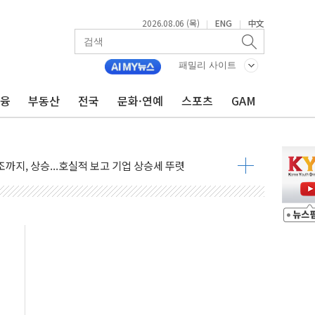
2026.08.06 (목)
ENG
中文
|
|
패밀리 사이트
금융
부동산
전국
문화·연예
스포츠
GAM
 긴급회의 개최
호르무즈 재개방 기대에 강세
조까지, 상승...호실적 보고 기업 상승세 뚜렷
인 '사파리' 공격… 시민들 공포감 극대화 전략
' 임시 주총 기대감에 홀로 상한가…마진 잔액은 사상 최고
버리지 위험수위…숨은 차입이 더 큰 변수"
대응 1단계 진압 중
야, 경쟁상대 中과 비교해야"
하는 '선봉'의 대민 봉사
미사일 1발 발사… 올해 10번째·42일 만 도발