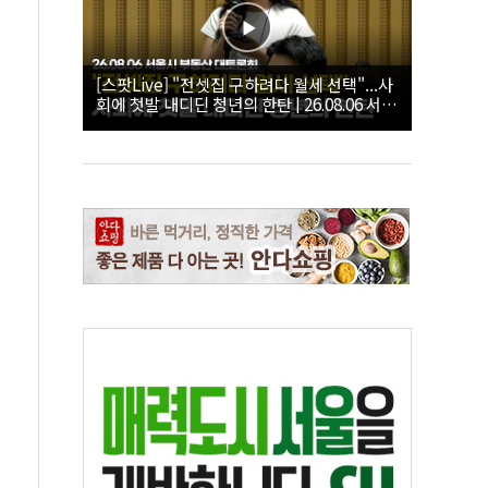
[스팟Live] "전셋집 구하려다 월세 선택"...사
회에 첫발 내디딘 청년의 한탄 | 26.08.06 서울
시 부동산 대토론회