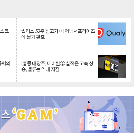
Mute
리스크
퀄리스 52주 신고가 ① 어닝서프라이즈
에 월가 환호
 동력의
[홍콩 대장주] 메이퇀② 실적은 고속 상
승, 밸류는 역대 저점