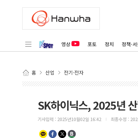
영상
포토
정치
정책·서
홈
산업
전기·전자
SK하이닉스, 2025년
기사입력 :
2025년10월02일 16:42
최종수정 :
20