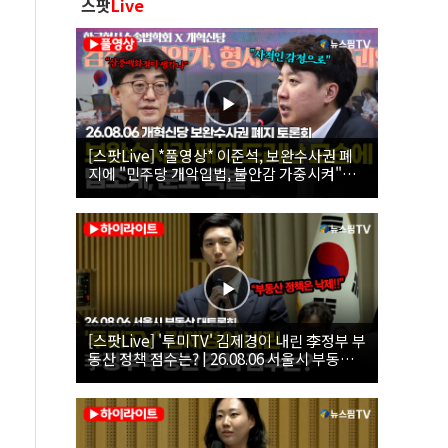
스팟
Live
[스팟Live] *풀영상* 이준석, 보완수사권 폐
지에 "민주당 개악입법, 불안감 가중시켜"｜
26.08.06 개혁신당 보완수사권 폐지 토론회
[스팟Live] '투미TV' 김제경이 내린 李정부 부
동산 정책 점수는? | 26.08.06 서울시 부동산
대토론회