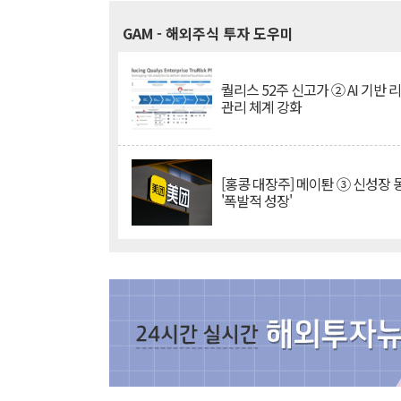
GAM
- 해외주식 투자 도우미
퀄리스 52주 신고가 ② AI 기반 
관리 체계 강화
[홍콩 대장주] 메이퇀 ③ 신성장
'폭발적 성장'