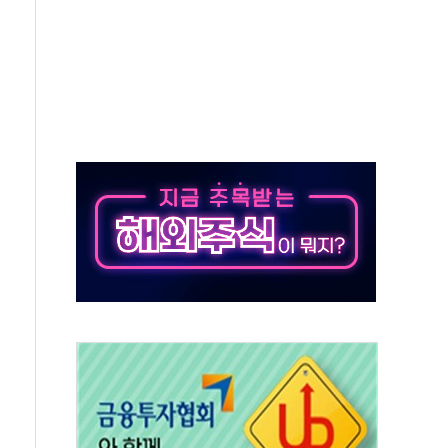
 새 안보 위기… 반군·마약카르텔이 습득해 전투 활용
어선 구조
무해한 표면 부식 물질"
분만에 진화...외국인 노동자 숨져
즌2
축 피해 최소화 '총력 대응'
유입에도 박스권…美 암호화폐 법안 처리 여부도 변수
 '62일째'..."대부분 여기서 상주"
환자 2665명·사망 23명
목에 코스피 '휘청'