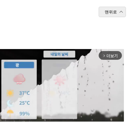
맨위로
더보기
arrow_forward_ios