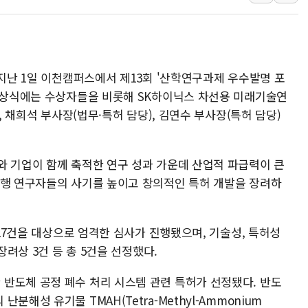
우크라 드론 전술, 중남미 콜롬비아에
동해해경, 독도 해상서 부유물 감긴 
주한미군 "오산기지 누출, 백린 아닌 
구미 폐염산처리업체서 불 2시간30여
 지난 1일 이천캠퍼스에서 제13회 '산학연구과제 우수발명 포
해군과 함께하는 '불금전파, 송정' 시
 시상식에는 수상자들을 비롯해 SK하이닉스 차선용 미래기술연
강원도 폭염특보 11일째…온열질환·가
, 채희석 부사장(법무·특허 담당), 김연수 부사장(특허 담당)
[코인 시황] 비트코인, ETF 자금 
[르포] 39도 폭염 속 잠실 개표소 시위
와 기업이 함께 축적한 연구 성과 가운데 산업적 파급력이 큰
강원·전라권 폭염중대경보 확대…온열질
수행 연구자들의 사기를 높이고 창의적인 특허 개발을 장려하
빚투·레버리지 줄었지만, 반도체 두 종
 27건을 대상으로 엄격한 심사가 진행됐으며, 기술성, 특허성
장려상 3건 등 총 5건을 선정했다.
반도체 공정 폐수 처리 시스템 관련 특허가 선정됐다. 반도
해성 유기물 TMAH(Tetra-Methyl-Ammonium