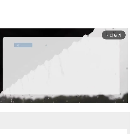
더보기
arrow_forward_ios
Mute