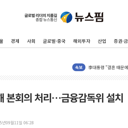
이번주 국내 주요 금융일정
美, 이란전 출구전략 
강릉·동해·삼척 시간당
울
경제
사회
글로벌·중국
해외투자
산업
증권·
폐기물 수거하다 참변
서울 중랑구 주택가서 
李대통령 "결혼 때문에 
여수 오동도 인근 해상
속보
추미애, '위안부' 피해
인천 선재도 갯벌서 해루
인천서 말다툼 중 어머니
수정해 본회의 처리…금융감독위 설치
'화합' 꺼낸 김민석에
李대통령, ISA 개편 
동해중부 전 해상 풍랑
25년09월11일 06:28
연일 폭염에 온열질환 