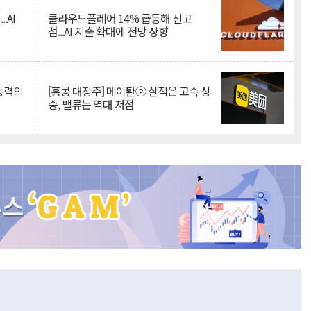
.AI
클라우드플레어 14% 급등해 신고
점...AI 지출 확대에 전망 상향
 동력의
[홍콩 대장주] 메이퇀② 실적은 고속 상
승, 밸류는 역대 저점