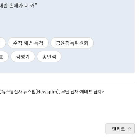
 내란 손해가 더 커"
검
순직 해병 특검
금융감독위원회
표
김병기
송언석
뉴스통신사 뉴스핌(Newspim), 무단 전재-재배포 금지>
맨위로