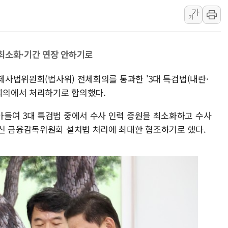
가
中 전방위 아파트 부양
가
인제 용대리 계곡서 수
동해시, 11~14일 '
최소화·기간 연장 안하기로
강원 중·남부 동해안 
청양 밭에서 일하던 9
법제사법위원회(법사위) 전체회의를 통과한 '3대 특검법(내란·
폭염에 車 운전면허 기
본회의에서 처리하기로 합의했다.
들여 3대 특검법 중에서 수사 인력 증원을 최소화하고 수사
신 금융감독위원회 설치법 처리에 최대한 협조하기로 했다.