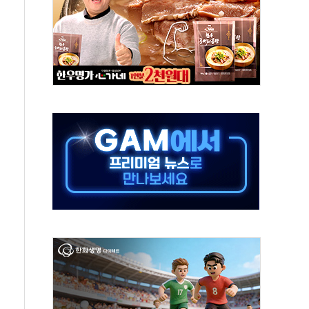
, 수도 베이징도 부동산 규제 철폐
위 상승으로 피서객 7명 고립…전원 구조
별똥별 멍' 운영…페르세우스 유성우 관측
시간당 50mm 이상 폭우…호우경보 발효
0대 숨져…온열질환 여부 조사
능시험 오전 집중 편성…체감온도 38도 넘으면 중단