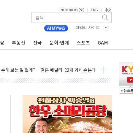
2026.08.08 (토)
ENG
中文
|
|
(8.10~8.14)
만지작…공습 한계·탄약 부족 현실화
패밀리 사이트
 최대 50㎜ 폭우…강원 동해안 강한 비 어어져
금융
부동산
전국
문화·연예
스포츠
GAM
…60대 환경미화원 수거차에 치여 사망
흉기 난동…60대 남성 2명 숨져
손해 보는 일 없게"…'결혼 페널티' 22개 과제 손본다
서 모터보트 전복…1명 사망·1명 실종
자 기림의 날 참석..."국제적 시민 연대로 목소리 내야"
질 중 실종 60대 나흘만에 숨진 채 발견
 흉기 살해 10대 아들 체포
 '뻔뻔' 받아친 정청래…제주 연설서 신경전 고조
재검토 지시…與 "적극 환영"·野 "졸속 국정"
주의보…10일까지 최대 3.5m 높은 물결
사망 23명…정부, 비상대응기구 가동