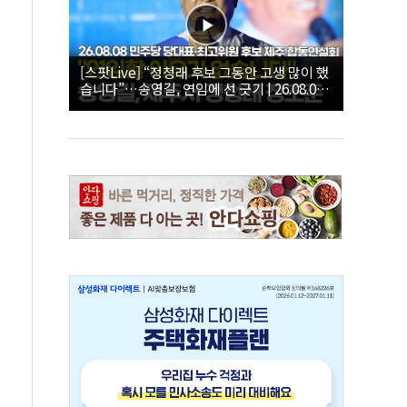
[스팟Live] “정청래 후보 그동안 고생 많이 했
습니다”…송영길, 연임에 선 긋기 | 26.08.08
더불어민주당 당대표·최고위원 후보 제주 합
동연설회