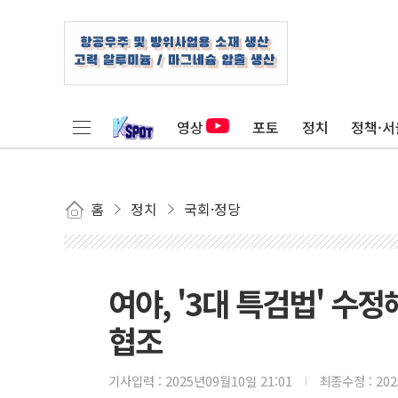
영상
포토
정치
정책·서
홈
정치
국회·정당
여야, '3대 특검법' 
협조
기사입력 :
2025년09월10일 21:01
최종수정 :
20