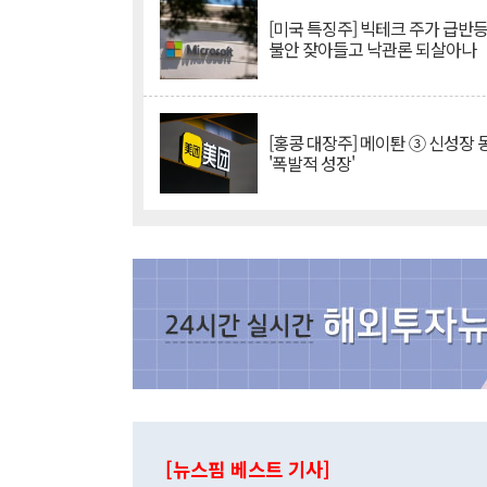
[미국 특징주] 빅테크 주가 급반등..
불안 잦아들고 낙관론 되살아나
[홍콩 대장주] 메이퇀 ③ 신성장
'폭발적 성장'
[뉴스핌 베스트 기사]