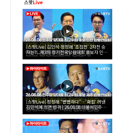
스팟
Live
[스팟Live] 김민석·정청래 ‘초접전’ 2차전 승
자는?...제3차 정기전국당원대회 후보자 인천
합동연설회 생중계 | 26.08.08
[스팟Live] 정청래 “뻔뻔하다”…‘화합’ 꺼낸
김민석에 정면 반격 | 26.08.08 더불어민주당
당대표·최고위원 후보 제주 합동연설회