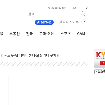
2026.08.07 (금)
ENG
中文
|
|
패밀리 사이트
금융
부동산
전국
문화·연예
스포츠
GAM
 상승… "2분기 기업 순이익 21% 증가" 전망
 나토 회원국 공격 검토… 거짓 깃발 작전"
재회…로봇·AI 데이터센터·모빌리티 구체화
·아이온큐·도어대시↑ VS 샌디스크·피그마·앱러빈↓
 반대…상법·자본시장법 개정 논의"
 차익실현 속 혼조세...웨스턴디지털·샌디스크↓
에 긴급 안보 점검회의
호르무즈 재개방 기대에 강세
조까지, 상승...호실적 보고 기업 상승세 뚜렷
인 '사파리' 공격… 시민들 공포감 극대화 전략
' 임시 주총 기대감에 홀로 상한가…마진 잔액은 사상 최고