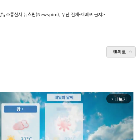
뉴스통신사 뉴스핌(Newspim), 무단 전재-재배포 금지>
맨위로
더보기
arrow_forward_ios