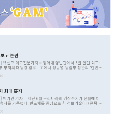
보고 논란
] 유신모 외교전문기자 = 청와대 영빈관에서 5일 열린 외교·
부 부처의 대통령 업무보고에서 정동영 통일부 장관의 '한반도
 구상'과 업무보고 발언이 논란을 빚고 있다. 이날 정 장관의
10
정부 내 조율을 거치지 않은 사안을 정책으로 추진하겠다고 공
는가 하면 사실 관계에 맞지 않은 설명도 있었다. 이재명 대통
로 신중을 기해 달라고 경고했고, 조현 외교부 장관은 '이상
지 최대 흑자
 근거한 비현실적 구상'이라는 비판을 내놨다. 그동안 정 장
책 관련 발언이 물의를 빚은 적은 여러 번 있지만 대통령과 유
] 박가연 기자 = 지난 6월 우리나라의 경상수지가 전월에 이
이 공개적으로 부정적 입장을 표명한 것은 이례적이다. 정 장
 흑자를 기록했다. 반도체를 중심으로 한 정보기술(IT) 품목 수
대북 접근법과 월권을 제어해야 한다는 목소리도 높아지고 있
간 상품수출이 처음으로 1000억달러를 넘어선 영향이다. [자
00
 따르