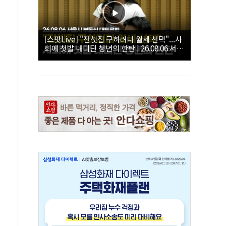
[스팟Live] "전셋집 구하려다 월세 선택"...사
회에 첫발 내디딘 청년의 한탄 | 26.08.06 서울
시 부동산 대토론회