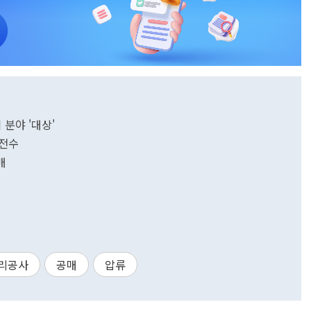
 분야 '대상'
 전수
매
리공사
공매
압류