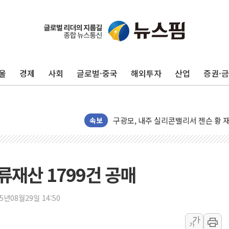
울
경제
사회
글로벌·중국
해외투자
산업
증권·
유럽증시, 견조한 실적 소화하며 대부분
리투아니아 국방 "러, 우크라 드론으로
구광모, 내주 실리콘밸리서 젠슨 황 
뉴욕증시 개장 전 특징주...모더나
속보
김정관 장관 "영업이익 N% 성과급
뉴욕증시 프리뷰, 미 주가선물 AI주
청와대, 북한 단거리 탄도미사일 발사
압류재산 1799건 공매
금값 7주 만에 최고…美 고용 둔화·
[인도증시] 중동 긴장 완화에 실적 호
25년08월29일 14:50
러, 1인칭시점 드론으로 우크라 민간
가
가
[베트남 증시] 지수 하락 속 'DGC