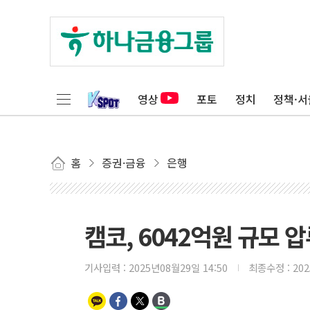
영상
포토
정치
정책·서
홈
증권·금융
은행
캠코, 6042억원 규모 
기사입력 :
2025년08월29일 14:50
최종수정 :
20