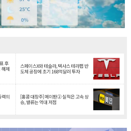
Mute
표 후
스페이스X와 테슬라, 텍사스 테라팹 반
 해제
도체 공장에 초기 168억달러 투자
 동력의
[홍콩 대장주] 메이퇀② 실적은 고속 상
승, 밸류는 역대 저점