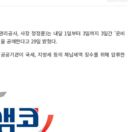
'월가의 황제' 다이먼 "금융시장 레
양주 섬유염색공장서 화재 1명 중상…
김정관 산업부 장관 "주 52시간 손봐
관리공사, 사장 정정훈)는 내달 1일부터 3일까지 3일간 '온비
해군 1함대 창설 80주년…지역과 함께
건을 공매한다고 29일 밝혔다.
[3보] 북, 원산서 동해로 단거리 탄도
우크라 드론 전술, 중남미 콜롬비아에
 공공기관이 국세, 지방세 등의 체납세액 징수를 위해 압류한
동해해경, 독도 해상서 부유물 감긴 
주한미군 "오산기지 누출, 백린 아닌 
구미 폐염산처리업체서 불 2시간30여