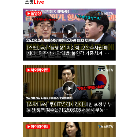
스팟
Live
[스팟Live] *풀영상* 이준석, 보완수사권 폐
지에 "민주당 개악입법, 불안감 가중시켜"｜
26.08.06 개혁신당 보완수사권 폐지 토론회
[스팟Live] '투미TV' 김제경이 내린 李정부 부
동산 정책 점수는? | 26.08.06 서울시 부동산
대토론회