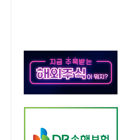
버리지 위험수위…숨은 차입이 더 큰 변수"
대응 1단계 진압 중
야, 경쟁상대 中과 비교해야"
하는 '선봉'의 대민 봉사
미사일 1발 발사… 올해 10번째·42일 만 도발
 새 안보 위기… 반군·마약카르텔이 습득해 전투 활용
어선 구조
무해한 표면 부식 물질"
분만에 진화...외국인 노동자 숨져