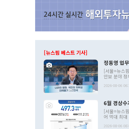
[뉴스핌 베스트 기사]
정동영 업무
[서울=뉴스핌
안보 분야 정
평화공존 발전
2026-08-06 06:
발언 중에는 
언한 것이 있
령은 공개적으
6월 경상수
주의적 희망에
관의 대북 정
[서울=뉴스핌
관 부처 장관
어 역대 최대
관의 무리한 
출 호조로 월
다. [정동영 통일부 장관이 지난달 23일 오후 서울 종로구 정부서울청사에
2026-08-06 08:
료=한국은행] 한국은행이 6일 발표한 '2026년 6월 국제수지(잠정)'에