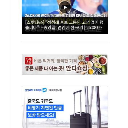
[스팟Live] “정청래 후보 그동안 고생 많이 했
습니다”…송영길, 연임에 선 긋기 | 26.08.08
더불어민주당 당대표·최고위원 후보 제주 합
동연설회