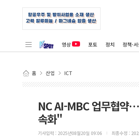
영상
포토
정치
정책·서
홈
산업
ICT
NC AI-MBC 업무협약
속화"
기사입력 :
2025년08월20일 09:06
최종수정 :
20