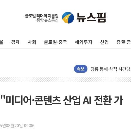
울
경제
사회
글로벌·중국
해외투자
산업
증권·
이번주 국내 주요 금융일정
美, 이란전 출구전략 
강릉·동해·삼척 시간당
폐기물 수거하다 참변
속보
서울 중랑구 주택가서 
李대통령 "결혼 때문에 
여수 오동도 인근 해상
…"미디어·콘텐츠 산업 AI 전환 가
추미애, '위안부' 피해
인천 선재도 갯벌서 해루
인천서 말다툼 중 어머니
25년08월20일 09:06
'화합' 꺼낸 김민석에