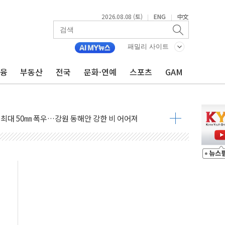
2026.08.08 (토)
ENG
中文
|
|
패밀리 사이트
금융
부동산
전국
문화·연예
스포츠
GAM
(8.10~8.14)
만지작…공습 한계·탄약 부족 현실화
 최대 50㎜ 폭우…강원 동해안 강한 비 어어져
…60대 환경미화원 수거차에 치여 사망
흉기 난동…60대 남성 2명 숨져
손해 보는 일 없게"…'결혼 페널티' 22개 과제 손본다
서 모터보트 전복…1명 사망·1명 실종
자 기림의 날 참석..."국제적 시민 연대로 목소리 내야"
질 중 실종 60대 나흘만에 숨진 채 발견
 흉기 살해 10대 아들 체포
 '뻔뻔' 받아친 정청래…제주 연설서 신경전 고조