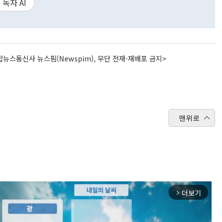
독자 AI
뉴스통신사 뉴스핌(Newspim), 무단 전재-재배포 금지>
맨위로
더보기
arrow_forward_ios