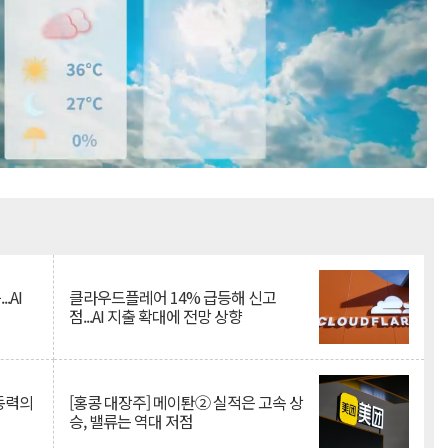
Mute
.AI
클라우드플레어 14% 급등해 신고
점...AI 지출 확대에 전망 상향
 동력의
[홍콩 대장주] 메이퇀② 실적은 고속 상
승, 밸류는 역대 저점