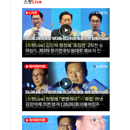
스팟
Live
[스팟Live] 김민석·정청래 ‘초접전’ 2차전 승
자는?...제3차 정기전국당원대회 후보자 인천
합동연설회 생중계 | 26.08.08
[스팟Live] 정청래 “뻔뻔하다”…‘화합’ 꺼낸
김민석에 정면 반격 | 26.08.08 더불어민주당
당대표·최고위원 후보 제주 합동연설회