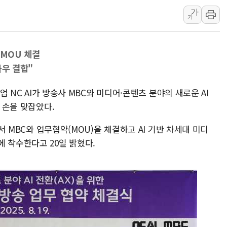
가
李대통령, ISA 개편 
가
동해중부 전 해상 풍랑
연일 폭염에 온열질환 
 MOU 체결
中 전방위 아파트 부양
하우 결합"
인제 용대리 계곡서 수
동해시, 11~14일 '
기업 NC AI가 방송사 MBC와 미디어·콘텐츠 분야의 새로운 AI
강원 중·남부 동해안 
 위해 손을 맞잡았다.
청양 밭에서 일하던 9
에서 MBC와 업무협약(MOU)을 체결하고 AI 기반 차세대 미디
폭염에 車 운전면허 기
 착수한다고 20일 밝혔다.