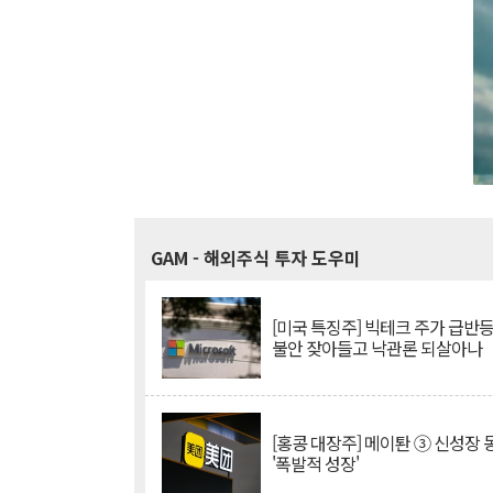
GAM
- 해외주식 투자 도우미
[미국 특징주] 빅테크 주가 급반등..
불안 잦아들고 낙관론 되살아나
[홍콩 대장주] 메이퇀 ③ 신성장
'폭발적 성장'