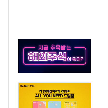
재검토 지시…與 "적극 환영"·野 "졸속 국정"
주의보…10일까지 최대 3.5m 높은 물결
사망 23명…정부, 비상대응기구 가동
, 수도 베이징도 부동산 규제 철폐
위 상승으로 피서객 7명 고립…전원 구조
별똥별 멍' 운영…페르세우스 유성우 관측
시간당 50mm 이상 폭우…호우경보 발효
0대 숨져…온열질환 여부 조사
능시험 오전 집중 편성…체감온도 38도 넘으면 중단