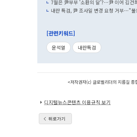
7월은 尹부부 '소환의 달'?…尹 이어 김건희
내란 특검, 尹 조사일 변경 요청 거부…"불
[관련키워드]
윤석열
내란특검
<저작권자(c) 글로벌리더의 지름길 종합
디지털뉴스콘텐츠 이용규칙 보기
뒤로가기