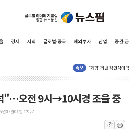
서울 중랑구 주택가서 
李대통령 "결혼 때문에 
여수 오동도 인근 해상
추미애, '위안부' 피해
울
경제
사회
글로벌·중국
해외투자
산업
증권·
인천 선재도 갯벌서 해루
인천서 말다툼 중 어머니
'화합' 꺼낸 김민석에
李대통령, ISA 개편 
속보
동해중부 전 해상 풍랑
연일 폭염에 온열질환 
中 전방위 아파트 부양
출석"…오전 9시→10시경 조율 중
인제 용대리 계곡서 수
동해시, 11~14일 '
25년07월01일 12:27
강원 중·남부 동해안 
가
가
청양 밭에서 일하던 9