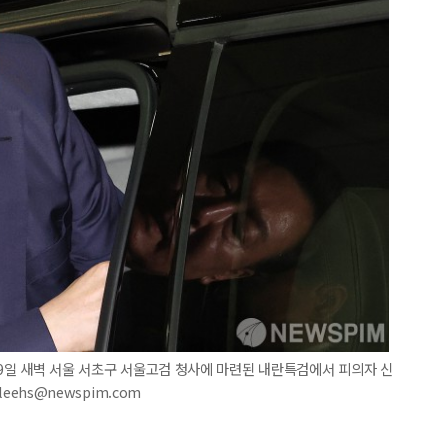
 29일 새벽 서울 서초구 서울고검 청사에 마련된 내란특검에서 피의자 신
leehs@newspim.com