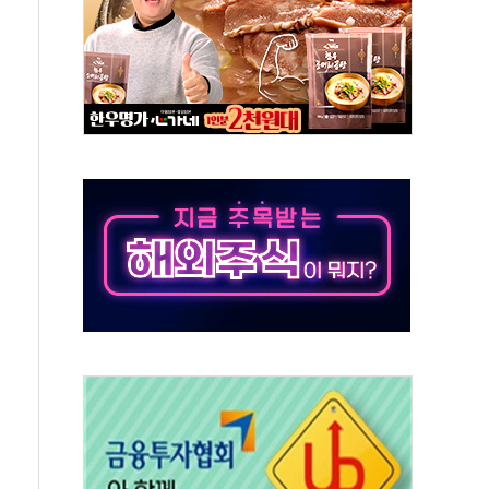
능시험 오전 집중 편성…체감온도 38도 넘으면 중단
누르기 방지법' 전면 재검토 지시
시간당 20~30mm 강한 비...가뭄 해소될 듯
지속…내륙 곳곳 소나기
 검토, 민주당 스스로 원칙 뒤집는 것"