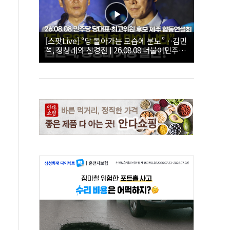
[스팟Live] “당 돌아가는 모습에 분노”…김민
석, 정청래와 신경전 | 26.08.08 더불어민주당
당대표·최고위원 후보 제주 합동연설회