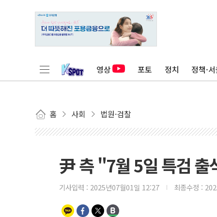
영상
포토
정치
정책·서
홈
사회
법원·검찰
尹 측 "7월 5일 특검 
기사입력 :
2025년07월01일 12:27
최종수정 :
20