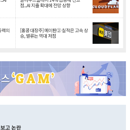
점...AI 지출 확대에 전망 상향
 동력의
[홍콩 대장주] 메이퇀② 실적은 고속 상
승, 밸류는 역대 저점
보고 논란