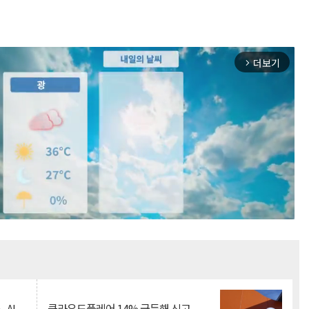
더보기
arrow_forward_ios
Mute
.AI
클라우드플레어 14% 급등해 신고