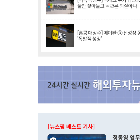
불안 잦아들고 낙관론 되살아나
[홍콩 대장주] 메이퇀 ③ 신성장
'폭발적 성장'
[뉴스핌 베스트 기사]
정동영 업무