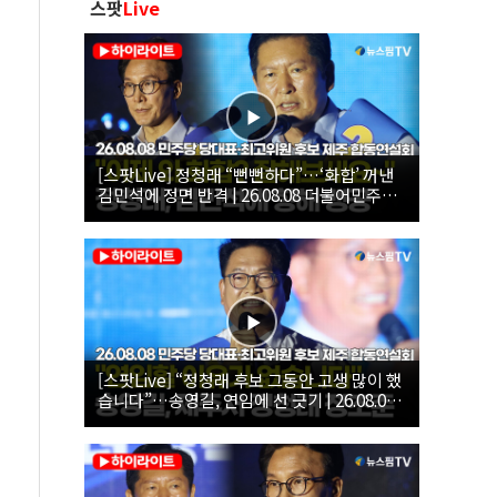
스팟
Live
[스팟Live] 정청래 “뻔뻔하다”…‘화합’ 꺼낸
김민석에 정면 반격 | 26.08.08 더불어민주당
당대표·최고위원 후보 제주 합동연설회
[스팟Live] “정청래 후보 그동안 고생 많이 했
습니다”…송영길, 연임에 선 긋기 | 26.08.08
더불어민주당 당대표·최고위원 후보 제주 합
동연설회