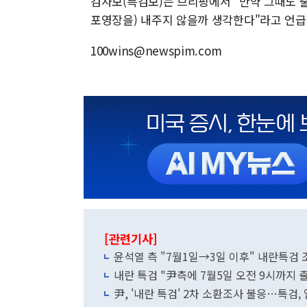
검사보(특검보)는 브리핑에서 "만약 그때도 
포영장을) 내주지 않을까 생각한다"라고 언급
100wins@newspim.com
[관련기사]
윤석열 측 "7월1일→3일 이후" 내란특검
내란 특검 "尹측에 7월5일 오전 9시까지 
尹, '내란 특검' 2차 소환조사 불응…특검,