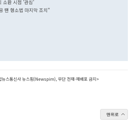
 소환 시점 '관심'
응 땐 형소법 마지막 조치"
뉴스통신사 뉴스핌(Newspim), 무단 전재-재배포 금지>
맨위로