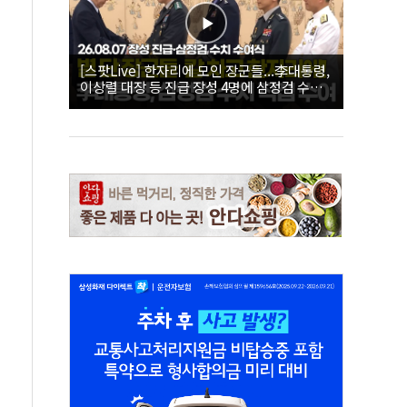
[스팟Live] 한자리에 모인 장군들...李대통령,
이상렬 대장 등 진급 장성 4명에 삼정검 수치
직접 수여｜26.08.07 장성 진급·삼정검 수치
수여식