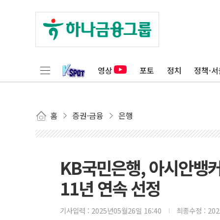
영상
포토
정치
정책·서
홈
증권·금융
은행
KB국민은행, 아시안뱅커
11년 연속 선정
기사입력 :
2025년05월26일 16:40
최종수정 :
20