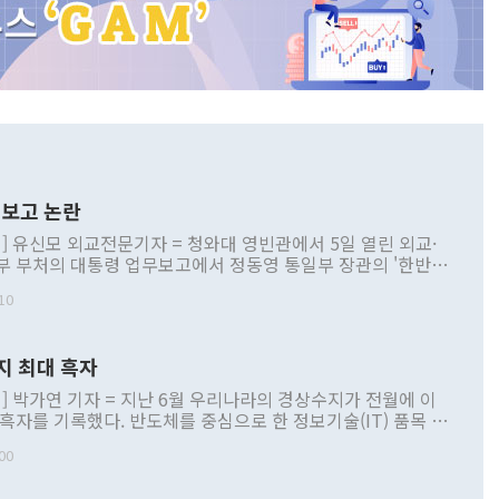
보고 논란
] 유신모 외교전문기자 = 청와대 영빈관에서 5일 열린 외교·
부 부처의 대통령 업무보고에서 정동영 통일부 장관의 '한반도
 구상'과 업무보고 발언이 논란을 빚고 있다. 이날 정 장관의
10
정부 내 조율을 거치지 않은 사안을 정책으로 추진하겠다고 공
는가 하면 사실 관계에 맞지 않은 설명도 있었다. 이재명 대통
로 신중을 기해 달라고 경고했고, 조현 외교부 장관은 '이상
지 최대 흑자
 근거한 비현실적 구상'이라는 비판을 내놨다. 그동안 정 장
책 관련 발언이 물의를 빚은 적은 여러 번 있지만 대통령과 유
] 박가연 기자 = 지난 6월 우리나라의 경상수지가 전월에 이
이 공개적으로 부정적 입장을 표명한 것은 이례적이다. 정 장
 흑자를 기록했다. 반도체를 중심으로 한 정보기술(IT) 품목 수
대북 접근법과 월권을 제어해야 한다는 목소리도 높아지고 있
간 상품수출이 처음으로 1000억달러를 넘어선 영향이다. [자
00
 따르
기자간담회를 하고 있다. [사진=통일부] 2026.07.23 ◆통일
 경상수지는 497억3000만달러 흑자로 집계됐다. 전월(386억
 넘어선 주장 정 장관은 이날 업무보고에서 '한반도 평화공존