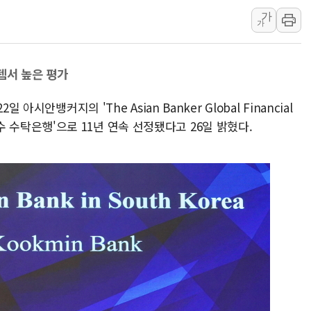
가
호남반도체 산단 하루 65
가
[일본 증시] 닛케이, 레이저
[인사] 외교부
템서 높은 평가
롯데케미칼, 2분기 영업익 1
외교부, 美 의원들 정통망법 
아시안뱅커지의 'The Asian Banker Global Financial
'세기의 거래', 인도 50조
 최우수 수탁은행'으로 11년 연속 선정됐다고 26일 밝혔다.
하나은행, 7일부터 비대면 
공진원, 맨시티 선수단에 한
GS25 '소비뇽레몬블랑하이