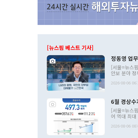
[뉴스핌 베스트 기사]
정동영 업무
[서울=뉴스핌
안보 분야 정
평화공존 발전
2026-08-06 06:
발언 중에는 
언한 것이 있
령은 공개적으
6월 경상수
주의적 희망에
관의 대북 정
[서울=뉴스핌
관 부처 장관
어 역대 최대
관의 무리한 
출 호조로 월
다. [정동영 통일부 장관이 지난달 23일 오후 서울 종로구 정부서울청사에
2026-08-06 08:
료=한국은행] 한국은행이 6일 발표한 '2026년 6월 국제수지(잠정)'에
서 취임 1주년 
면 지난 6월
부 장관 권한