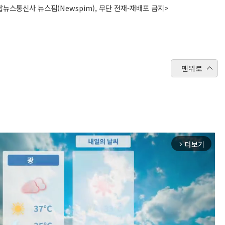
뉴스통신사 뉴스핌(Newspim), 무단 전재-재배포 금지>
맨위로
더보기
arrow_forward_ios