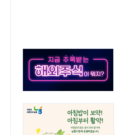
만톤 용수 필요…절반은 하수처리수로 공급한다
텍·SBG 실적 우려에 이틀째 하락...토픽스는 상승
101억 '흑자전환'
비판에 반박..."디지털 환경 변화에 따른 것"
원 규모 라팔 도입 속도...프랑스 인도에 판매 제안서 제출
주담대 신규 취급 중단
글 디자인 협업 제품 전달
볼', 레드닷 디자인 어워드 수상