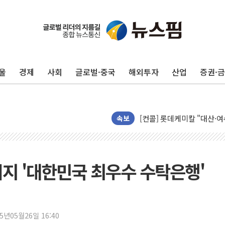
울
경제
사회
글로벌·중국
해외투자
산업
증권·
[중국증시 마감] CPO∙PCB
[ETF 시황] 2차전지 ET
[컨콜] 롯데케미칼 "대산·
속보
SK증권, 비대면 고객 대상 
통합위, 'AI 포용사회'·'
코웨이, 2분기 영업익 25
지 '대한민국 최우수 수탁은행'
[마감시황] 코스피, 7주 연속
중수청 임용설명회에 검사 11
[컨콜] 롯데케미칼, "하반기
안동 송천동 양봉장 화재 야산
25년05월26일 16:40
목동8단지 현설에 대우·DL·