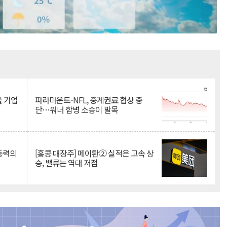
Mute
물 기업
파라마운트-NFL, 중계권료 협상 중
단…워너 합병 소송이 발목
 동력의
[홍콩 대장주] 메이퇀② 실적은 고속 상
승, 밸류는 역대 저점