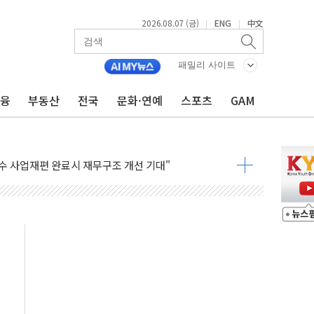
2026.08.07 (금)
ENG
中文
|
|
패밀리 사이트
금융
부동산
전국
문화·연예
스포츠
GAM
∙CRO가 이끈 '기술주 상승장'
F 급등, SK하이닉스 레버리지는 급락
여수 사업재편 완료시 재무구조 개선 기대"
'수수료 평생 우대' 이벤트 진행
청년 자산격차 해소' 특위 출범…"소외되는 계층 없도록"
32억…신제품 효과에 실적 호조
 하락…외국인 매도에 6258.77
0명 등 1100명 참석...인사·처우 관심
 기초화학 가격 강세 완화"
으로 확산...헬기 3대 투입 진화 중
GS·현산 참여…'공사비 인상 차단' 조건