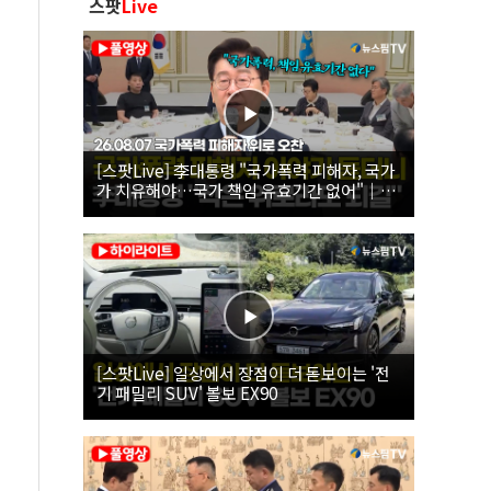
스팟
Live
[스팟Live] 李대통령 "국가폭력 피해자, 국가
가 치유해야…국가 책임 유효기간 없어"｜
26.08.07 국가폭력 피해자 위로 오찬
[스팟Live] 일상에서 장점이 더 돋보이는 '전
기 패밀리 SUV' 볼보 EX90