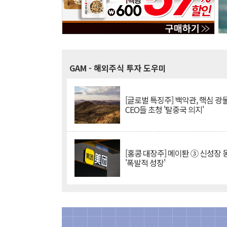
GAM
- 해외주식 투자 도우미
[글로벌 특징주] 백악관, 핵심 광
CEO들 초청 '탈중국 의지'
[홍콩 대장주] 메이퇀 ③ 신성장
'폭발적 성장'