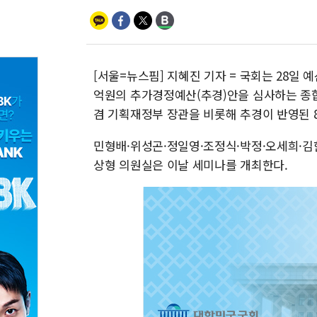
[서울=뉴스핌] 지혜진 기자 = 국회는 28일 
억원의 추가경정예산(추경)안을 심사하는 종
겸 기획재정부 장관을 비롯해 추경이 반영된 
민형배·위성곤·정일영·조정식·박정·오세희·김
상형 의원실은 이날 세미나를 개최한다.