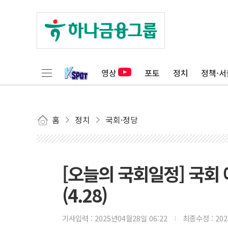
영상
포토
정치
정책·서
홈
정치
국회·정당
[오늘의 국회일정] 국회
(4.28)
기사입력 :
2025년04월28일 06:22
최종수정 :
20