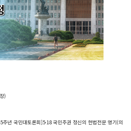
장)
쟁 45주년 국민대토론회]5·18 국민주권 정신의 헌법전문 명기(의