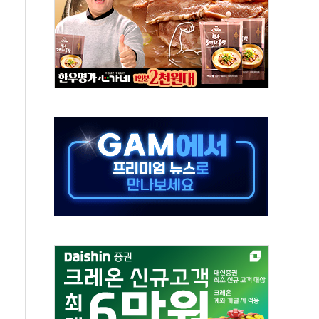
 항공우주·방산으로 넓힌다
9 DNA 백신 플랫폼' 美 특허 확보
공기관 이전' 대응 '맞손'
%↑…상승폭 커졌지만 고가주택 밀집된 강남·서초 둔화
초고압변압기 첫 공급...국가 전력망에 첫 입성
 대대적 인상 계획...업계 파장 예고
영업익 14.2% 감소…"온라인 사업으로 성장"
추가 투표' 요구...친청계 응집력 '희석' 전략 통할까
'현대 테라타워 구리갈매' 공급
만…'매출 절반' 실리콘 반등에 하반기 기대