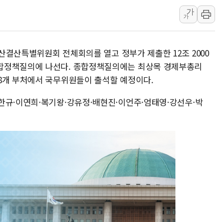
가
포스코, 희귀가스 사업
가
진원생명과학, '코로나1
경북도·대구시 '2차 공
예산결산특별위원회 전체회의를 열고 정부가 제출한 12조 2000
서울 아파트값 0.26
합정책질의에 나선다. 종합정책질의에는 최상목 경제부총리
효성중공업, 덴마크에 
8개 부처에서 국무위원들이 출석할 예정이다.
딥시크, AI 서비스 가격
한규·이연희·복기왕·강유정·배현진·이언주·엄태영·강선우·박
CJ프레시웨이, 2분기 
초박빙 경선에 친명계 '
구리시 입주업종 확대…
KCC, 실적은 주춤했지