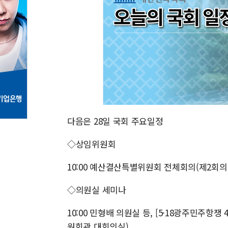
다음은 28일 국회 주요일정
◇상임위원회
10:00 예산결산특별위원회 전체회의(제2회의
◇의원실 세미나
10:00 민형배 의원실 등, [5·18광주민주항
원회관 대회의실)