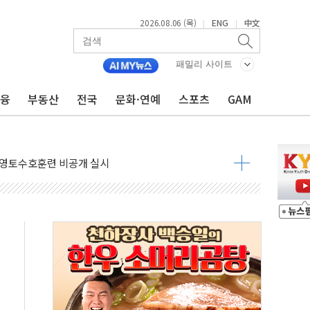
2026.08.06 (목)
ENG
中文
|
|
패밀리 사이트
금융
부동산
전국
문화·연예
스포츠
GAM
 ANDA] 8월 6일
대형 미디어아트로 다채로운 볼거리 제공
해영토수호훈련 비공개 실시
 레버리지 책임론…정청래·조국, 김민석·靑에 공세
아니다"…원주 A아파트 '입주민 3인방' 정면 반박
질도' 완성...달 어디에 어떤 광물이 있나 한눈에
 커패시터' 사업 확대
자사주 추가 매입
업익 849억원…전년 比 22.3%↑
·영업익 1037억원…상반기 역대 최대