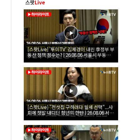
스팟
Live
[스팟Live] '투미TV' 김제경이 내린 李정부 부
동산 정책 점수는? | 26.08.06 서울시 부동산
대토론회
[스팟Live] "전셋집 구하려다 월세 선택"...사
회에 첫발 내디딘 청년의 한탄 | 26.08.06 서울
시 부동산 대토론회