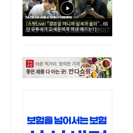
[스팟Live] "결혼을 하니까 월세가 올라"...68
만 유튜버가 오세훈에게 꺼낸 얘기는? |
26.08.06 서울시 부동산 대토론회