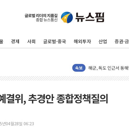
울
경제
사회
글로벌·중국
해외투자
산업
증권·
[뉴스핌 뉴스레터 Today
인천공항 여객터미널, 
해군, 독도 인근서 동
속보
여권 내부서도 제기되는
[단독] "입주민 갑질 
중국 최신판 '달(月) 지
 예결위, 추경안 종합정책질의
뉴인텍, 하반기 '전력용
듀오백 정관영 대표, 
BGF리테일, 2분기 영
25년04월28일 06:23
휴젤, 매출 2545억원