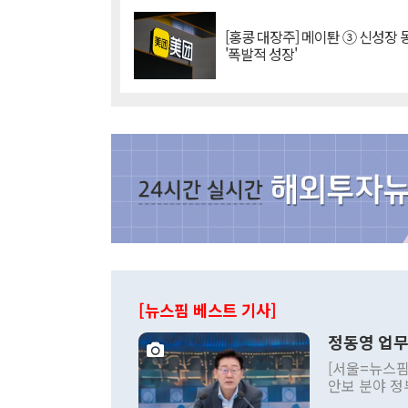
[홍콩 대장주] 메이퇀 ③ 신성장
'폭발적 성장'
[뉴스핌 베스트 기사]
정동영 업무
[서울=뉴스핌
안보 분야 정
평화공존 발전