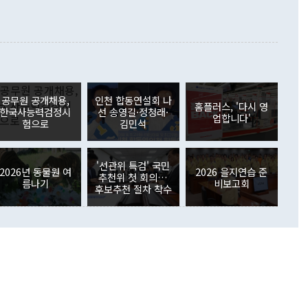
합의를 선제적으로 복원해야 한다는 정 장관의 주장에 대해서도
지식재산권사용료수지는 전월 흑자에서 4억4000만달러 적자
대로 하는 게 과연 한반도의 평화와 안정에 플러스냐, 결론적
 본원소득수지는 배당소득을 중심으로 32억7000만달러 흑자
이 들 때도 있다"며 부정적으로 반응했다. 조현 외교부 장
월(21억7000만달러)보다 흑자 폭이 확대됐다. 배당소득수지
 사후 브리핑에서 정 장관이 언급한 '4자 회담'에 대해 "이상
이 늘어난 데다 전월 분기배당에 따른 기저효과로 배당지급이
 어떤 희망이라 하더라도 그건 아직 조율되지 않은 방법"이
6000만달러 흑자를 나타냈다. 금융계정 순자산은 6월 중 467
들께서 디스카운트해 주시면 좋겠다"고 선을 그었다. 정 장관
러 증가해 월간 기준 역대 최대 증가 폭을 기록했다. 종전 최대
아 블라디보스토크에서 열리는 '동방경제포럼(EEF)'을 언급하
월(369억9000만달러)을 넘어선 것이다. 직접투자에서는 내국
원에서 (참석을) 검토하고 있다"고 발언한 데 대해서도 조 장관
가 80억1000만달러, 외국인의 국내투자가 46억3000만달러
공무원 공개채용,
인천 합동연설회 나
외교부의 몫"이라며 "아직 거기까지 진도가 나가지 않았다"고
홈플러스, '다시 영
. 증권투자에서는 외국인의 국내 주식 매도세가 이어졌다. 외
한국사능력검정시
선 송영길·정청래·
업합니다'
장관이 이날 소개한 대북 구상과 설명은 정부 내 조율을 거치지
주식 투자는 차익실현 매도 등의 영향으로 316억1000만달러
험으로
김민석
서 문제가 있다. 특히 주적 표현 대체와 국호 사용, 9·19 군
(-310억5000만달러)에 이어 역대 최대 순매도 기록을 다시
 4자회담 추진 등은 통일부 장관이 결정할 사안이 아니어서 월
국인의 국내 채권투자는 세계국채지수(WGBI) 자금 유입에도
이 나오고 있다. 이 대통령은 정 장관의 업무보고를 듣고 난
도래 영향으로 증가 폭이 줄어든 52억9000만달러를 기록했
'선관위 특검' 국민
무보고에 발표했다고 승인난 건 아니다"라고 재차 확인했다. 정
2026년 동물원 여
2026 을지연습 준
 해외 증권투자는 주식을 중심으로 35억6000만달러 증가했
추천위 첫 회의…
름나기
비보고회
통은 "정 장관의 발언 내용은 대부분 국가안전보장회의(NSC)
newspim.com
후보추천 절차 착수
된 사안이 아닌 정 장관의 개인적 생각에 가깝다"며 "안보 관
이 정부의 공식 정책이 아닌 사안을 추진하겠다고 업무보고를
 면전에서 '국군통수권자가 나서야 한다'고 주장한 것은 심각
 5일 청와대 영빈관에서 열린 통일
 외교 안보 부처 업무보고에서 발언하고 있다. [사진=청와대]
장이 현 시점에서 이미 참고가 될 수 없는 과거의 경험 또는 사
식에 기반하고 있다는 것이다. 정 장관이 주장하는 구상은 급
 있는 북한의 전략과 한반도 및 국제 정세를 전혀 반영하지