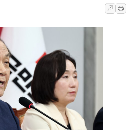
가
정재헌 CEO, SKT 장기고
가
최태원, 노소영에 9440억
하나금융, 명동 소상공인에 
인천시 광복절 현수막 '태
병무청, 보충역 전면 손질…
홈플러스發 대형마트 판매,
윤준병·이해민 의원, '정부
'호우·산사태 주의보' 울진 
여야, 황희 '버스 하우스' 공