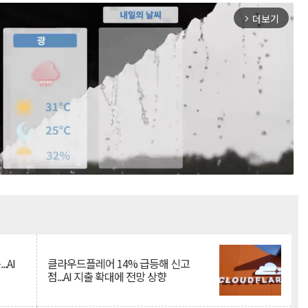
더보기
arrow_forward_ios
Mute
.AI
클라우드플레어 14% 급등해 신고
점...AI 지출 확대에 전망 상향