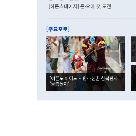
9·19 군사
기록했지만 
[히든스테이지] 즌·오아 첫 도전
"우리의 선의
로 전환됐다.
으로 약간의 의문
를 기록해 전
관은 업무보고
는 배당수입
주의에 근거한
줄면서 25억
[주요포토]
라며 "여러분
억1000만달
이 9월 러시
였던 올해 3
며 "정부 차
인의 해외투자
은 "그것은 
각각 증가했다
잘랐다. 정 
국인의 국내 
않았다는 점에
감소하며 전월
사합의 복원,
경신했다. 외
권이라는 지적
분기 말 만기
뒤 "여기 업
다. 내국인의
'어른도 아이도 시원…신촌 한복판서
부의 한 소식
다. eoyn2@
'물총놀이'
를 거쳐 결정
련 부처 장관
하고 대통령의
한 문제"라고 지적했다. 이재명 대통령이
외교 국방 등
2026.08.05 ◆시대착오적 접근, 대북 인식 오류 더욱 문제인 것은 정 장관
의 이같은 주
실과 다른 인
격히 변화하고