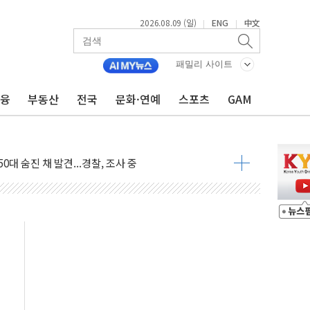
2026.08.09 (일)
ENG
中文
|
|
패밀리 사이트
금융
부동산
전국
문화·연예
스포츠
GAM
고 발생…작업자 1명 숨져
철강 AI융합실증센터' 들어선다
대 숨진 채 발견...경찰, 조사 중
1.48%p' 차 선두 유지...金 46.01% vs 鄭 44.53%
기 당선...합산득표율 68.63%
해 10대 구속…범행 후 반려견도 죽여
 정청래에 승리…金 48.54% vs 鄭 44.40%
경선 결과...김민석 48.54% 정청래 44.40%
발표...김민석 47.37% 정청래 45.71% 송영길 6.92%
발표...정청래 47.82% 김민석 46.35% 송영길 5.83%
발표...김민석 50.30% 정청래 41.94% 송영길 7.76%