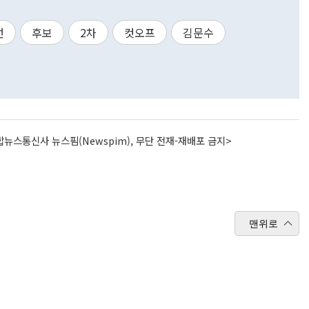
선
후보
2차
컷오프
김문수
뉴스통신사 뉴스핌(Newspim), 무단 전재-재배포 금지>
맨위로