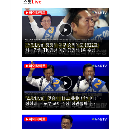
스팟
Live
[스팟Live] 정청래 대구 승리에도 1622표
차…강원·TK 경선 이긴 김민석 1위 수성 |
26.08.09 더불어민주당 당대표·최고위원 후
보 대구·경북 합동연설회
[스팟Live] “맞습니다! 교체해야 합니다!”…
정청래, 지도부 교체 주장 ‘정면돌파’ |
26.08.09 더불어민주당 당대표·최고위원 후
보 대구·경북 합동연설회