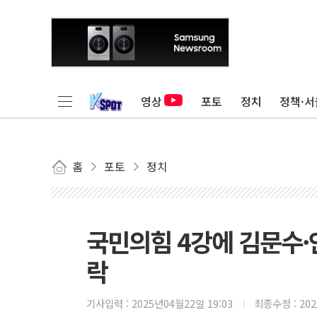
영상
포토
정치
정책·서
홈
포토
정치
국민의힘 4강에 김문수·
락
기사입력 :
2025년04월22일 19:03
최종수정 :
20