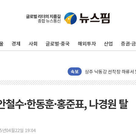
울
경제
사회
글로벌·중국
해외투자
산업
증권·
평택 진위면 공장서 질식사
포항 블루밸리 국가산단에 '
상주 낙동강 선착장 하류서 50
속보
[종합] 김민석, 정청래에 누적 '
민주당 경북도당위원장에 오중
인천서 말다툼 중 어머니 살
안철수·한동훈·홍준표, 나경원 탈
김민석, 강원·대구·경북 경선서
[속보] 민주, 강원·대구·경북 
[속보] 민주, 경북 경선 결과 
[속보] 민주, 대구 경선 결과 
25년04월22일 19:04
[속보] 민주, 강원 경선 결과 