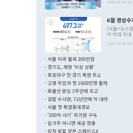
2026-08-06 06:
발언 중에는 
언한 것이 있
령은 공개적으
6월 경상수
주의적 희망에
관의 대북 정
[서울=뉴스핌
관 부처 장관
어 역대 최대
관의 무리한 
출 호조로 월
다. [정동영 통일부 장관이 지난달 23일 오후 서울 종로구 정부서울청사에
2026-08-06 08:
료=한국은행] 한국은행이 6일 발표한 '2026년 6월 국제수지(잠정)'에
서 취임 1주년 
면 지난 6월
부 장관 권한
1000만달러
서울 외곽 월세 200만원
발전 구상'을
이에 따라 올
적 갈등 해결
경기도, 재정 '비상 상황'
했다. 경상수
결과 혐오의 
9000만달러
프로야구 전 경기 폭염 취소
년간의 CVI
지 기준 상품
고령 취업자 첫 1000만명 돌파
무너졌다고도 
며 월간 기준
현실을 바꾸는
달러로 38.
화물선 운임 3주만에 최고
를 평화 체제
196.9% 급
검찰 수사권, 72년만에 막 내려
함께 4자 대
수출은 160
지만 이 대통
서울 첫 폭염중대경보
(18.6%) 
화공존 정책이
했다. 통관 기
'300억 사기' 차가원 구속
다"고 지적했
(16.4%)
투리가 잡혀 
실거주 아니면 세금 껑충
월(-10억9
쁜 상황이 초
증가와 유류할
실적 발표 앞둔 스페이스X