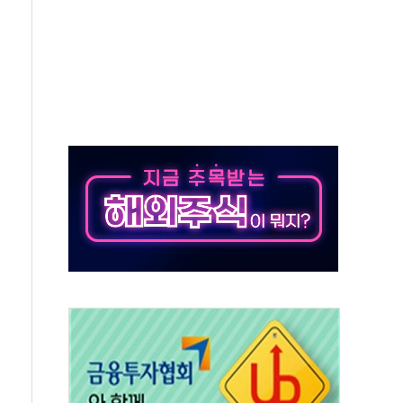
객 400명 맞이…"마음 잇는 시간 되길"
 지급 확정되나…재상고 앞두고 막판 셈법
'행복상자' 전달
극기 거꾸로' 논란…이틀만에 철거
 예술·체육요원 최대 33% 감축
 역대 최대폭 감소한 9.4%↓…유통업계 양극화 심화
 특사'로 콜롬비아 대통령 취임식 참석
시간당 30mm 강한 비...호우 피해 없어
방…野 "청년 우롱 기괴" vs 與 "송구한 해프닝"