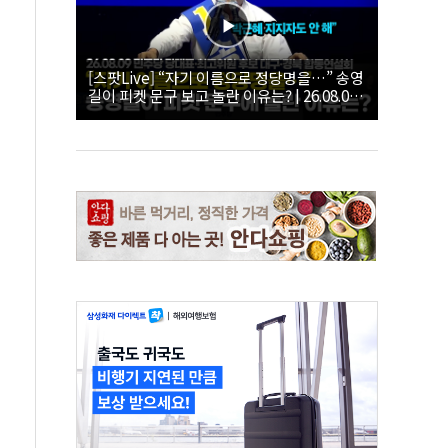
[스팟Live] “자기 이름으로 정당명을…” 송영
길이 피켓 문구 보고 놀란 이유는? | 26.08.09
더불어민주당 당대표·최고위원 후보 대구·경
북 합동연설회