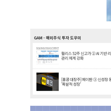
GAM
- 해외주식 투자 도우미
퀄리스 52주 신고가 ② AI 기반 
관리 체계 강화
[홍콩 대장주] 메이퇀 ③ 신성장
'폭발적 성장'