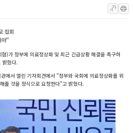
가
우크라 드론 전술, 중남미 콜롬비아에
가
동해해경, 독도 해상서 부유물 감긴 
주한미군 "오산기지 누출, 백린 아닌 
모 집회
구미 폐염산처리업체서 불 2시간30여
해야"
해군과 함께하는 '불금전파, 송정' 시
강원도 폭염특보 11일째…온열질환·가
(의협)가 정부에 의료정상화 및 최근 긴급상황 해결을 촉구하
[코인 시황] 비트코인, ETF 자금 
고 밝혔다.
회관에서 열린 기자회견에서 "정부와 국회에 의료정상화를 위
련해줄 것을 정식으로 요청한다"고 밝혔다.