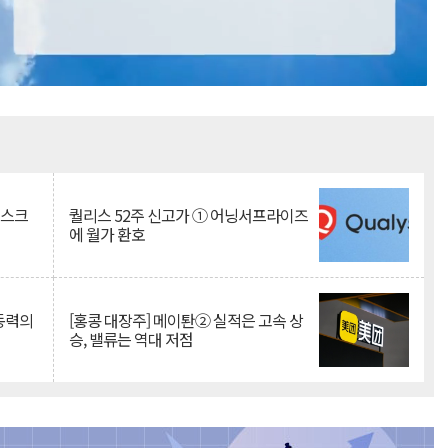
Mute
리스크
퀄리스 52주 신고가 ① 어닝서프라이즈
에 월가 환호
 동력의
[홍콩 대장주] 메이퇀② 실적은 고속 상
승, 밸류는 역대 저점