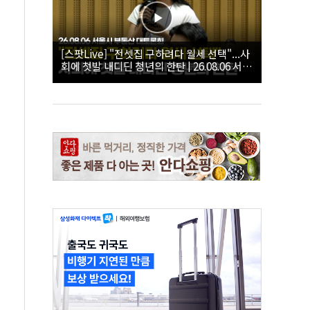
[스팟Live] "전셋집 구하려다 월세 선택"...사
회에 첫발 내디딘 청년의 한탄 | 26.08.06 서울
시 부동산 대토론회