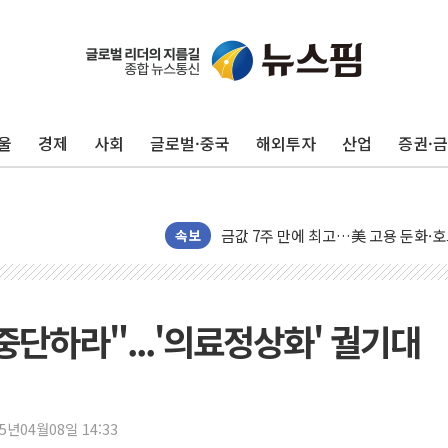
뉴욕증시 개장 전 특징주...모더나
김정관 장관 "영업이익 N% 성과급
울
경제
사회
글로벌·중국
해외투자
산업
증권·
뉴욕증시 프리뷰, 미 주가선물 AI주
청와대, 북한 단거리 탄도미사일 발사
금값 7주 만에 최고…美 고용 둔화·
[인도증시] 중동 긴장 완화에 실적 호
속보
러, 1인칭시점 드론으로 우크라 민간
[베트남 증시] 지수 하락 속 'DGC
'월가의 황제' 다이먼 "금융시장 레
중단하라"...'의료정상화' 궐기대
양주 섬유염색공장서 화재 1명 중상…
김정관 산업부 장관 "주 52시간 손봐
해군 1함대 창설 80주년…지역과 함께
25년04월08일 14:33
[3보] 북, 원산서 동해로 단거리 탄도