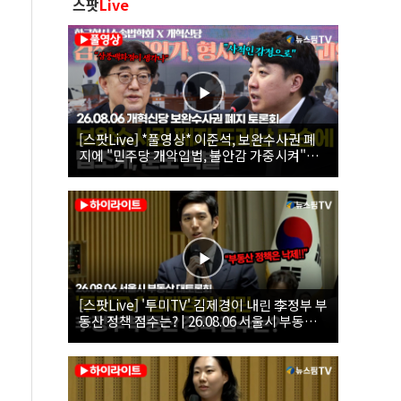
스팟
Live
[스팟Live] *풀영상* 이준석, 보완수사권 폐
지에 "민주당 개악입법, 불안감 가중시켜"｜
26.08.06 개혁신당 보완수사권 폐지 토론회
[스팟Live] '투미TV' 김제경이 내린 李정부 부
동산 정책 점수는? | 26.08.06 서울시 부동산
대토론회