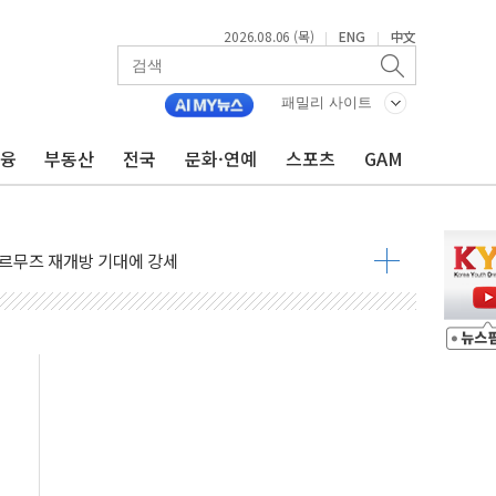
2026.08.06 (목)
ENG
中文
|
|
·아이온큐·도어대시↑ VS 샌디스크·피그마·앱러빈↓
패밀리 사이트
 반대…상법·자본시장법 개정 논의"
금융
부동산
전국
문화·연예
스포츠
GAM
 차익실현 속 혼조세...웨스턴디지털·샌디스크↓
에 긴급 안보 점검회의
호르무즈 재개방 기대에 강세
조까지, 상승...호실적 보고 기업 상승세 뚜렷
인 '사파리' 공격… 시민들 공포감 극대화 전략
' 임시 주총 기대감에 홀로 상한가…마진 잔액은 사상 최고
버리지 위험수위…숨은 차입이 더 큰 변수"
대응 1단계 진압 중
야, 경쟁상대 中과 비교해야"
하는 '선봉'의 대민 봉사
미사일 1발 발사… 올해 10번째·42일 만 도발