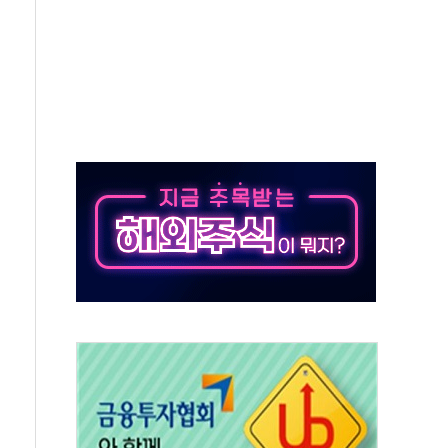
 새 안보 위기… 반군·마약카르텔이 습득해 전투 활용
어선 구조
무해한 표면 부식 물질"
분만에 진화...외국인 노동자 숨져
즌2
축 피해 최소화 '총력 대응'
유입에도 박스권…美 암호화폐 법안 처리 여부도 변수