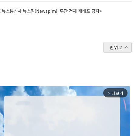
뉴스통신사 뉴스핌(Newspim), 무단 전재-재배포 금지>
맨위로
더보기
arrow_forward_ios