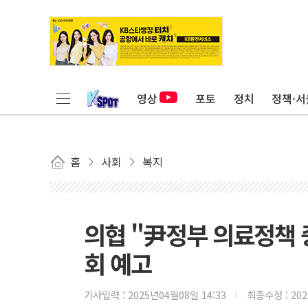
영상
포토
정치
정책·서
홈
사회
복지
의협 "尹정부 의료정책 
회 예고
기사입력 :
2025년04월08일 14:33
최종수정 :
20