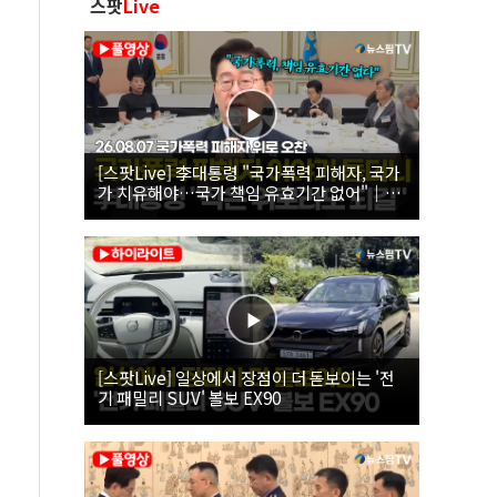
스팟
Live
[스팟Live] 李대통령 "국가폭력 피해자, 국가
가 치유해야…국가 책임 유효기간 없어"｜
26.08.07 국가폭력 피해자 위로 오찬
[스팟Live] 일상에서 장점이 더 돋보이는 '전
기 패밀리 SUV' 볼보 EX90