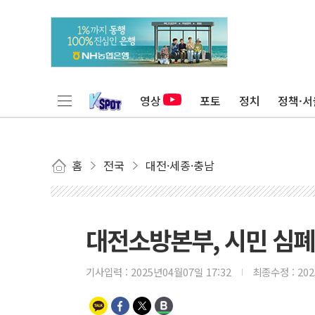
영상
포토
정치
정책·서
홈
전국
대전·세종·충남
대전소방본부, 시민 심
기사입력 :
2025년04월07일 17:32
최종수정 :
20