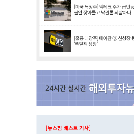
[미국 특징주] 빅테크 주가 급반등..
불안 잦아들고 낙관론 되살아나
[홍콩 대장주] 메이퇀 ③ 신성장
'폭발적 성장'
[뉴스핌 베스트 기사]