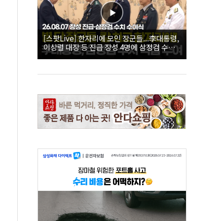
[스팟Live] 한자리에 모인 장군들...李대통령,
이상렬 대장 등 진급 장성 4명에 삼정검 수치
직접 수여｜26.08.07 장성 진급·삼정검 수치
수여식