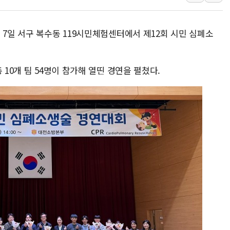
특정 정치인 측근 포항시 정책특보 내정설...포항시 '시끌'
李 "해남 태양광, 대한민국 다음 100년 밑거름…수도권 집
 7일 서구 복수동 119시민체험센터에서 제12회 시민 심폐소
李 대통령, '6시간 마라톤 부동산 2차 회의' 주재… "전폭
트럼프, 中 겨냥 폴리실리콘 관세 15% 부과…美 태양광주
 10개 팀 54명이 참가해 열띤 경연을 펼쳤다.
[사진] 빈살만과 에르도안의 만남