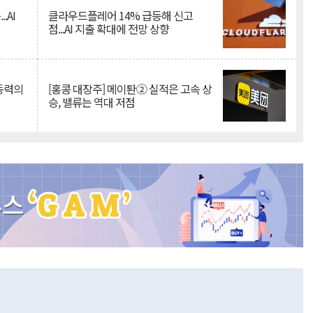
.AI
클라우드플레어 14% 급등해 신고
점...AI 지출 확대에 전망 상향
 동력의
[홍콩 대장주] 메이퇀② 실적은 고속 상
승, 밸류는 역대 저점