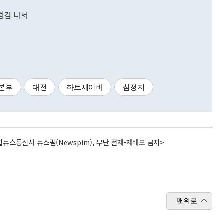
점검 나서
본부
대전
하트세이버
심정지
뉴스통신사 뉴스핌(Newspim), 무단 전재-재배포 금지>
맨위로