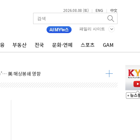
 요구
2026.08.08 (토)
ENG
中文
|
|
낮아지며 상승… STOXX 600 지수는 나흘 연속 최고치
세
패밀리 사이트
엘·이란 위협에 맞설 자체 억지력 강화
금융
부동산
전국
문화·연예
스포츠
GAM
동
톱'… 美 해상봉쇄 영향
각
체주 '활짝'
스닥 선물 1%대 상승
상 기대 후퇴
·태양광주↑ VS 트레이드데스크·웬디스↓
 끝까지 찾겠다"