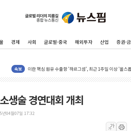
트럼프, 쿡 연준 이사 해임 재추진…"26일까지 의혹 소명"
유럽증시, 美 고용 예상 밖 부진에 연준 금리 인상 가능성 
미 연준 매파 기세 꺾이나…고용 감소에 9월 동결 전망 우
[종합] 이슬람 수니파 3국, '공동방위협정' 체결… 이스라
울
경제
사회
글로벌·중국
해외투자
산업
증권·
트럼프, 백신·자폐증 행정명령 검토…"이르면 다음 주"
美 항소법원, 백악관 무도회장 공사 중단 명령…트럼프 제
이란 핵심 원유 수출항 '하르그섬', 최근 1주일 이상 '올스
美 고용 쇼크에 엔화 장중 급등…시장은 "또 개입했나" 촉
속보
[AI MY 뉴스] 뉴욕 반도체주 프리뷰...美 고용 쇼크에 반도
뉴욕증시 프리뷰, 美 고용 쇼크에 금리 인상 우려 후퇴…나
[종합] 美 7월 고용 2만3000명 감소 '쇼크'…9월 금리 인
폐소생술 경연대회 개최
[사진] 이슬람 수니파 3개국, 공동방위협정 체결
뉴욕증시 개장 전 특징주...아틀라시안·클라우드플레어
25년04월07일 17:32
보훈부, 미 DPAA와 MOU… "6·25 미군 실종자 7359명
가
가
트럼프 "금리 내려야"…파월 때와 달리 워시엔 톤 낮춰