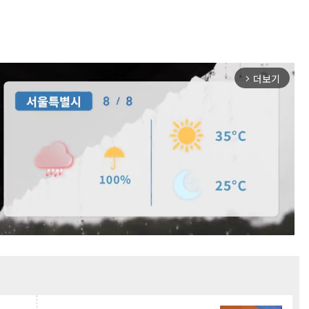
더보기
arrow_forward_ios
Mute