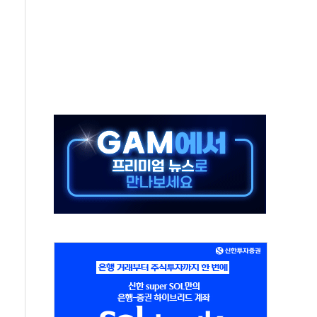
중 완화 전환점"
적 공급 확대·속도전 총력"
 급등