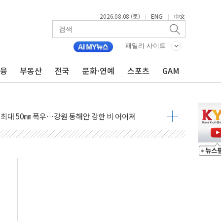
2026.08.08 (토)
ENG
中文
|
|
패밀리 사이트
금융
부동산
전국
문화·연예
스포츠
GAM
(8.10~8.14)
만지작…공습 한계·탄약 부족 현실화
 최대 50㎜ 폭우…강원 동해안 강한 비 어어져
…60대 환경미화원 수거차에 치여 사망
흉기 난동…60대 남성 2명 숨져
손해 보는 일 없게"…'결혼 페널티' 22개 과제 손본다
서 모터보트 전복…1명 사망·1명 실종
자 기림의 날 참석..."국제적 시민 연대로 목소리 내야"
질 중 실종 60대 나흘만에 숨진 채 발견
 흉기 살해 10대 아들 체포