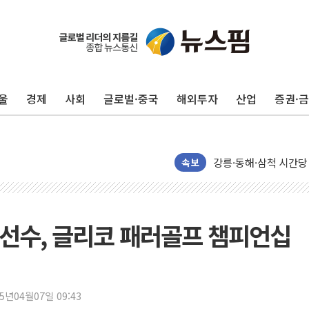
울
경제
사회
글로벌·중국
해외투자
산업
증권·
이번주 국내 주요 금융일정
美, 이란전 출구전략 
강릉·동해·삼척 시간당
속보
폐기물 수거하다 참변
서울 중랑구 주택가서 
李대통령 "결혼 때문에 
선수, 글리코 패러골프 챔피언십
여수 오동도 인근 해상
추미애, '위안부' 피해
인천 선재도 갯벌서 해루
인천서 말다툼 중 어머니
25년04월07일 09:43