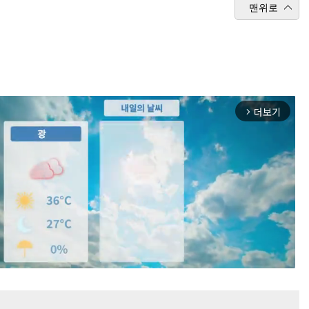
맨위로
더보기
arrow_forward_ios