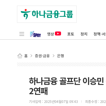
영상
포토
정치
정책·서
홈
증권·금융
은행
하나금융 골프단 이승민 
2연패
기사입력 :
2025년04월07일 09:43
최종수정 :
20