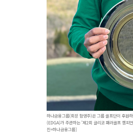
하나금융그룹(회장 함영주)은 그룹 골프단이 후원하는
(EDGA)가 주관하는 '제2회 글리코 패러골프 챔피
진=하나금융그룹]