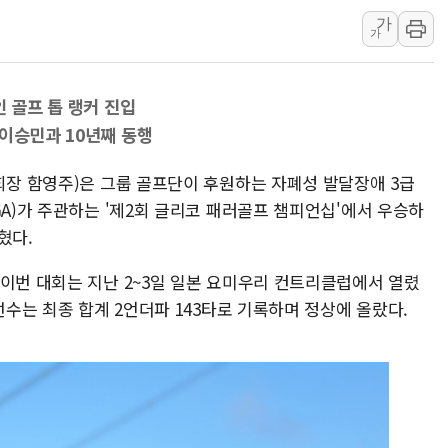
'화합' 꺼낸 김민석에
가
가
李대통령, ISA 개편 
동해중부 전 해상 풍랑
연일 폭염에 온열질환 
인 골프 톱 랭커 진입
中 전방위 아파트 부양
 이승민과 10년째 동행
인제 용대리 계곡서 수
회장 함영주)은 그룹 골프단이 후원하는 자폐성 발달장애 3급
동해시, 11~14일 '
GA)가 주관하는 '제2회 글리코 패러골프 챔피언십'에서 우승하
강원 중·남부 동해안 
혔다.
청양 밭에서 일하던 9
폭염에 車 운전면허 기
 이번 대회는 지난 2~3일 일본 요미우리 컨트리클럽에서 열렸
선수는 최종 합계 2언더파 143타로 기록하며 정상에 올랐다.