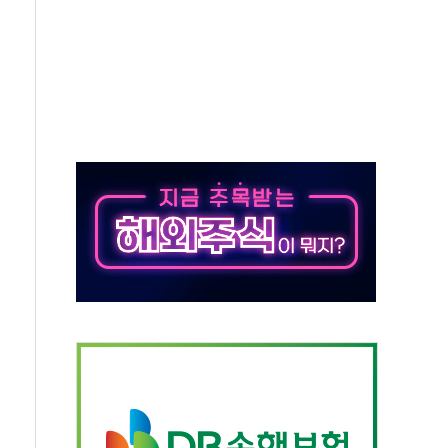
 '뻔뻔' 받아친 정청래…제주 연설서 신경전 고조
재검토 지시…與 "적극 환영"·野 "졸속 국정"
주의보…10일까지 최대 3.5m 높은 물결
사망 23명…정부, 비상대응기구 가동
, 수도 베이징도 부동산 규제 철폐
위 상승으로 피서객 7명 고립…전원 구조
별똥별 멍' 운영…페르세우스 유성우 관측
시간당 50mm 이상 폭우…호우경보 발효
0대 숨져…온열질환 여부 조사
능시험 오전 집중 편성…체감온도 38도 넘으면 중단