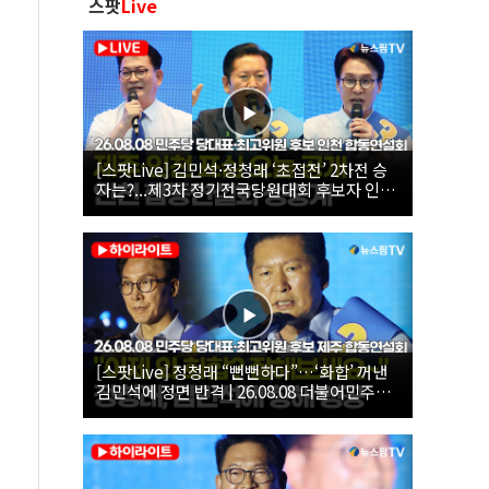
스팟
Live
[스팟Live] 김민석·정청래 ‘초접전’ 2차전 승
자는?...제3차 정기전국당원대회 후보자 인천
합동연설회 생중계 | 26.08.08
[스팟Live] 정청래 “뻔뻔하다”…‘화합’ 꺼낸
김민석에 정면 반격 | 26.08.08 더불어민주당
당대표·최고위원 후보 제주 합동연설회