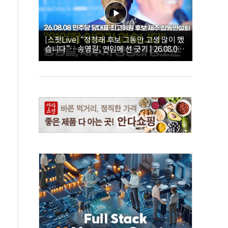
[스팟Live] “정청래 후보 그동안 고생 많이 했
습니다”…송영길, 연임에 선 긋기 | 26.08.08
더불어민주당 당대표·최고위원 후보 제주 합
동연설회