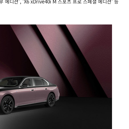
블루 에디션', 'X6 xDrive40i M 스포츠 프로 스페셜 에디션' 등