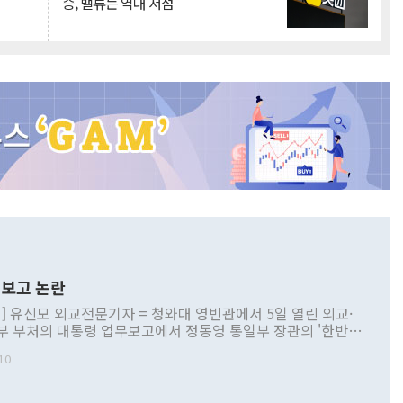
승, 밸류는 역대 저점
보고 논란
] 유신모 외교전문기자 = 청와대 영빈관에서 5일 열린 외교·
부 부처의 대통령 업무보고에서 정동영 통일부 장관의 '한반도
 구상'과 업무보고 발언이 논란을 빚고 있다. 이날 정 장관의
10
정부 내 조율을 거치지 않은 사안을 정책으로 추진하겠다고 공
는가 하면 사실 관계에 맞지 않은 설명도 있었다. 이재명 대통
로 신중을 기해 달라고 경고했고, 조현 외교부 장관은 '이상