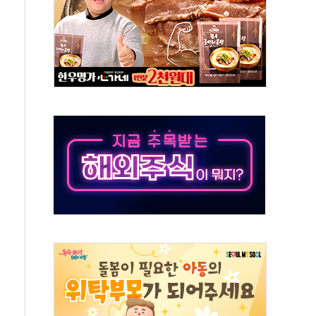
산으로 확산...헬기 3대 투입 진화 중
신 쇼케이스
우 에이버튼 CD
·GS·현산 참여…'공사비 인상 차단' 조건
5만톤 용수 필요…절반은 하수처리수로 공급한다
저텍·SBG 실적 우려에 이틀째 하락...토픽스는 상승
1101억 '흑자전환'
 비판에 반박..."디지털 환경 변화에 따른 것"