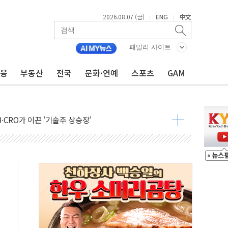
2026.08.07 (금)
ENG
中文
|
|
패밀리 사이트
금융
부동산
전국
문화·연예
스포츠
GAM
…에너지 유니콘기업 본격 육성
 54조 투자…D램·낸드 동시 증설
B∙CRO가 이끈 '기술주 상승장'
TF 급등, SK하이닉스 레버리지는 급락
·여수 사업재편 완료시 재무구조 개선 기대"
 '수수료 평생 우대' 이벤트 진행
'청년 자산격차 해소' 특위 출범…"소외되는 계층 없도록"
532억…신제품 효과에 실적 호조
속 하락…외국인 매도에 6258.77
10명 등 1100명 참석...인사·처우 관심
기 기초화학 가격 강세 완화"