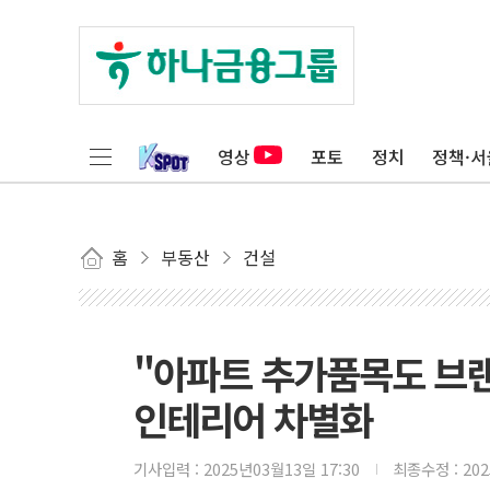
영상
포토
정치
정책·서
홈
부동산
건설
"아파트 추가품목도 브랜드
인테리어 차별화
기사입력 :
2025년03월13일 17:30
최종수정 :
20