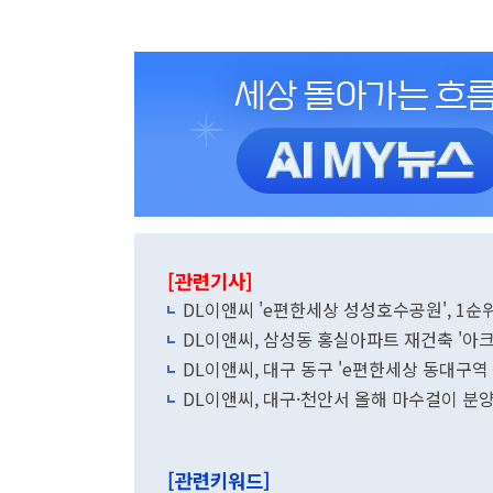
[관련기사]
DL이앤씨 'e편한세상 성성호수공원', 1순위
DL이앤씨, 삼성동 홍실아파트 재건축 '아
DL이앤씨, 대구 동구 'e편한세상 동대구역
DL이앤씨, 대구·천안서 올해 마수걸이 분
[관련키워드]