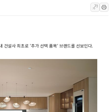
가
안동 송천동 양봉장 화재 야
가
컴투스, 제우스: 오만의 
취재진 질의에 답하는 김태
목동8단지 현설에 대우·DL
호남반도체 산단 하루 6
[일본 증시] 닛케이, 레이
내 건설사 최초로 ′추가 선택 품목′ 브랜드를 선보인다.
[인사] 외교부
롯데케미칼, 2분기 영업익 
외교부, 美 의원들 정통망법