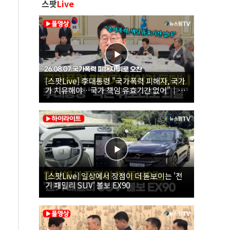
스팟
Live
[스팟Live] 李대통령 "국가폭력 피해자, 국가
가 치유해야…국가 책임 유효기간 없어"｜
26.08.07 국가폭력 피해자 위로 오찬
[스팟Live] 일상에서 장점이 더 돋보이는 '전
기 패밀리 SUV' 볼보 EX90