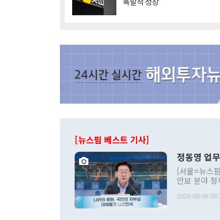
'폭발적 성장'
[뉴스핌 베스트 기사]
정동영 업무
[서울=뉴스핌
안보 분야 정
평화공존 발전
2026-08-06 06:
발언 중에는 
언한 것이 있
령은 공개적으