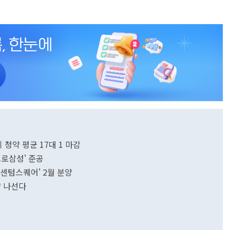
 청약 평균 17대 1 마감
크로삼성' 준공
 센텀스퀘어' 2월 분양
양 나선다