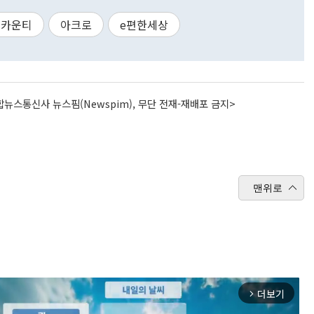
츠카운티
아크로
e편한세상
뉴스통신사 뉴스핌(Newspim), 무단 전재-재배포 금지>
맨위로
더보기
arrow_forward_ios