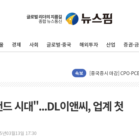
울
경제
사회
글로벌·중국
해외투자
산업
증권·
한전, 한전기술지주 출범
SK하이닉스, 용인·청주에
[중국증시 마감] CPO∙PC
[ETF 시황] 2차전지 E
속보
[컨콜] 롯데케미칼 "대산
SK증권, 비대면 고객 대상
통합위, 'AI 포용사회'·
 시대"...DL이앤씨, 업계 첫
코웨이, 2분기 영업익 2
[마감시황] 코스피, 7주 연
중수청 임용설명회에 검사 1
25년03월13일 17:30
[컨콜] 롯데케미칼, "하반