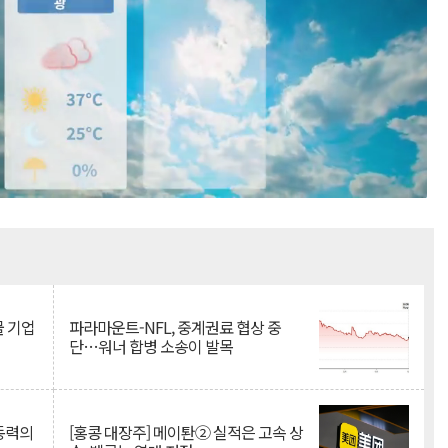
Mute
물 기업
파라마운트-NFL, 중계권료 협상 중
단…워너 합병 소송이 발목
 동력의
[홍콩 대장주] 메이퇀② 실적은 고속 상