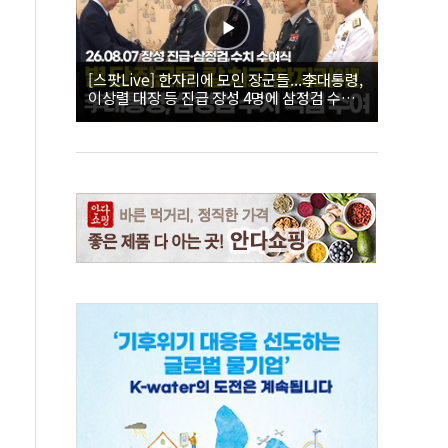
[스팟Live] 한자리에 모인 장군들...李대통령,
이상렬 대장 등 진급 장성 4명에 삼정검 수치
직접 수여｜26.08.07 장성 진급·삼정검 수치
수여식