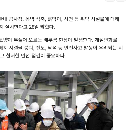
[사진] 이슬람 수니파 3개국, 공동방위협정 체결
뉴욕증시 개장 전 특징주...아틀라시안·클라우드플레어
관내 공사장, 옹벽·석축, 흙막이, 사면 등 취약 시설물에 대해
보훈부, 미 DPAA와 MOU… "6·25 미군 실종자 7359명
지 실시한다고 28일 밝혔다.
트럼프 "금리 내려야"…파월 때와 달리 워시엔 톤 낮춰
토양이 부풀어 오르는 배부름 현상이 발생한다. 계절변화로
특정 정치인 측근 포항시 정책특보 내정설...포항시 '시끌'
져 시설물 붕괴, 전도, 낙석 등 안전사고 발생이 우려되는 시
李 "해남 태양광, 대한민국 다음 100년 밑거름…수도권 집
고 철저한 안전 점검이 중요하다.