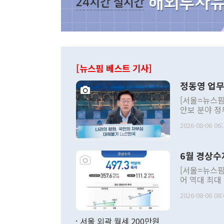
[뉴스핌 베스트 기사]
정동영 업무
[서울=뉴스핌
안보 분야 정
평화공존 발전
2026-08-06 06:
발언 중에는 
언한 것이 있
령은 공개적으
6월 경상수
주의적 희망에
관의 대북 정
[서울=뉴스핌
관 부처 장관
어 역대 최대
관의 무리한 
출 호조로 월
다. [정동영 통일부 장관이 지난달 23일 오후 서울 종로구 정부서울청사에
2026-08-06 08:
료=한국은행] 한국은행이 6일 발표한 '2026년 6월 국제수지(잠정)'에
서 취임 1주년 
면 지난 6월
부 장관 권한
1000만달러
서울 외곽 월세 200만원
발전 구상'을