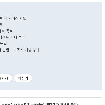
 번역 서비스 지원
원
마리 목표
퍼센트 커피 협약
 투입
기 발굴…고독사 예방 강화
공사장
해빙기
뉴스통신사 뉴스핌(Newspim), 무단 전재-재배포 금지>