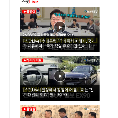
스팟
Live
[스팟Live] 李대통령 "국가폭력 피해자, 국가
가 치유해야…국가 책임 유효기간 없어"｜
26.08.07 국가폭력 피해자 위로 오찬
[스팟Live] 일상에서 장점이 더 돋보이는 '전
기 패밀리 SUV' 볼보 EX90