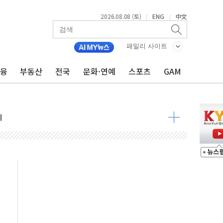
2026.08.08 (토)
ENG
中文
|
|
 정청래 격차 확대'
타진
패밀리 사이트
최고치
금융
부동산
전국
문화·연예
스포츠
GAM
 요구
낮아지며 상승… STOXX 600 지수는 나흘 연속 최고치
세
엘·이란 위협에 맞설 자체 억지력 강화
동
톱'… 美 해상봉쇄 영향
각
체주 '활짝'
스닥 선물 1%대 상승
상 기대 후퇴