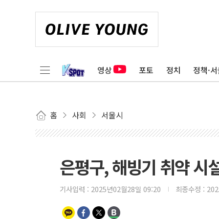
영상
포토
정치
정책·서
홈
사회
서울시
은평구, 해빙기 취약 시설
기사입력 :
2025년02월28일 09:20
최종수정 :
20