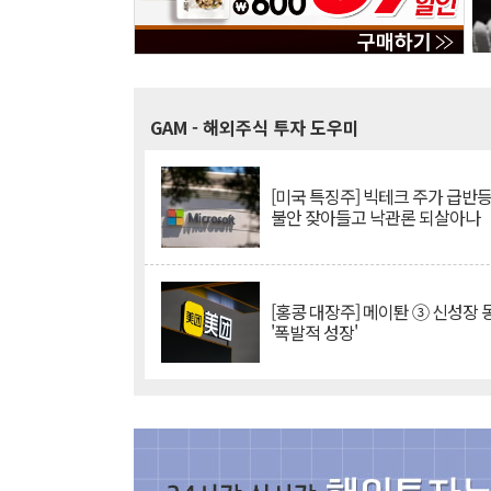
GAM
- 해외주식 투자 도우미
[미국 특징주] 빅테크 주가 급반등..
불안 잦아들고 낙관론 되살아나
[홍콩 대장주] 메이퇀 ③ 신성장
'폭발적 성장'