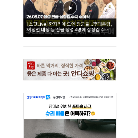
[스팟Live] 한자리에 모인 장군들...李대통령,
이상렬 대장 등 진급 장성 4명에 삼정검 수치
직접 수여｜26.08.07 장성 진급·삼정검 수치
수여식