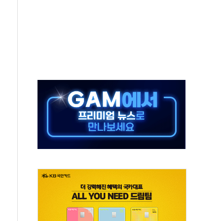
·태양광주↑ VS 트레이드데스크·웬디스↓
 끝까지 찾겠다"
중 완화 전환점"