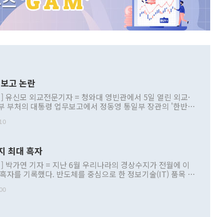
보고 논란
] 유신모 외교전문기자 = 청와대 영빈관에서 5일 열린 외교·
부 부처의 대통령 업무보고에서 정동영 통일부 장관의 '한반도
 구상'과 업무보고 발언이 논란을 빚고 있다. 이날 정 장관의
10
정부 내 조율을 거치지 않은 사안을 정책으로 추진하겠다고 공
는가 하면 사실 관계에 맞지 않은 설명도 있었다. 이재명 대통
로 신중을 기해 달라고 경고했고, 조현 외교부 장관은 '이상
지 최대 흑자
 근거한 비현실적 구상'이라는 비판을 내놨다. 그동안 정 장
책 관련 발언이 물의를 빚은 적은 여러 번 있지만 대통령과 유
] 박가연 기자 = 지난 6월 우리나라의 경상수지가 전월에 이
이 공개적으로 부정적 입장을 표명한 것은 이례적이다. 정 장
 흑자를 기록했다. 반도체를 중심으로 한 정보기술(IT) 품목 수
대북 접근법과 월권을 제어해야 한다는 목소리도 높아지고 있
간 상품수출이 처음으로 1000억달러를 넘어선 영향이다. [자
00
 따르
기자간담회를 하고 있다. [사진=통일부] 2026.07.23 ◆통일
 경상수지는 497억3000만달러 흑자로 집계됐다. 전월(386억
 넘어선 주장 정 장관은 이날 업무보고에서 '한반도 평화공존
)에 이어 두 달 연속 월간 기준 역대 최대 기록을 갈아치웠다.
 설명하면서 이재명 정부 2년차 핵심 과제로 상호 존중·평화