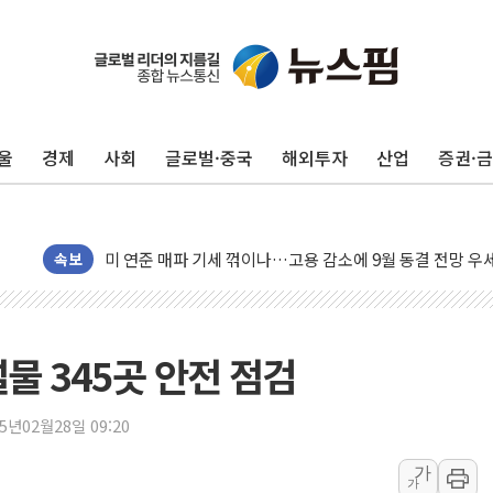
민주, 오늘 제주·인천 경선 결과 발표...'김민석 재역전 vs
한상협, 업계 개인정보 보안 새판 짠다…'자율규제단체' 
뉴욕증시, 고용 쇼크에 금리 인상 우려 후퇴…S&P500 
울
경제
사회
글로벌·중국
해외투자
산업
증권·
트럼프, 쿡 연준 이사 해임 재추진…"26일까지 의혹 소명"
유럽증시, 美 고용 예상 밖 부진에 연준 금리 인상 가능성 
미 연준 매파 기세 꺾이나…고용 감소에 9월 동결 전망 우
[종합] 이슬람 수니파 3국, '공동방위협정' 체결… 이스라
속보
트럼프, 백신·자폐증 행정명령 검토…"이르면 다음 주"
美 항소법원, 백악관 무도회장 공사 중단 명령…트럼프 제
이란 핵심 원유 수출항 '하르그섬', 최근 1주일 이상 '올스
물 345곳 안전 점검
美 고용 쇼크에 엔화 장중 급등…시장은 "또 개입했나" 촉
[AI MY 뉴스] 뉴욕 반도체주 프리뷰...美 고용 쇼크에 반도
25년02월28일 09:20
뉴욕증시 프리뷰, 美 고용 쇼크에 금리 인상 우려 후퇴…나
가
가
[종합] 美 7월 고용 2만3000명 감소 '쇼크'…9월 금리 인