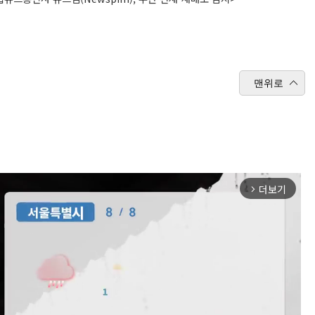
맨위로
더보기
arrow_forward_ios