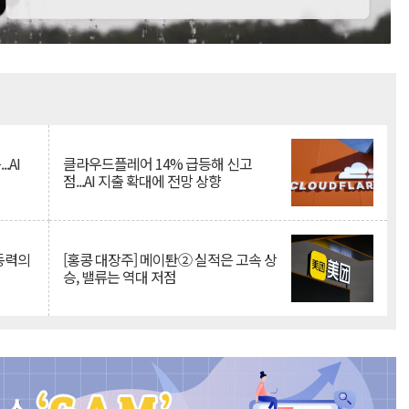
Mute
.AI
클라우드플레어 14% 급등해 신고
점...AI 지출 확대에 전망 상향
 동력의
[홍콩 대장주] 메이퇀② 실적은 고속 상
승, 밸류는 역대 저점