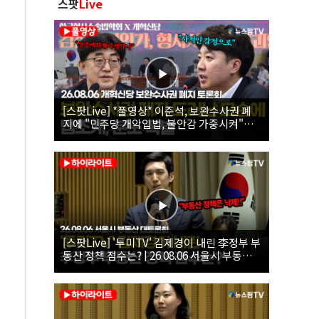
스팟
Live
[스팟Live] *풀영상* 이준석, 보완수사권 폐
지에 "민주당 개악입법, 불안감 가중시켜"｜
26.08.06 개혁신당 보완수사권 폐지 토론회
[스팟Live] '투미TV' 김제경이 내린 李정부 부
동산 정책 점수는? | 26.08.06 서울시 부동산
대토론회