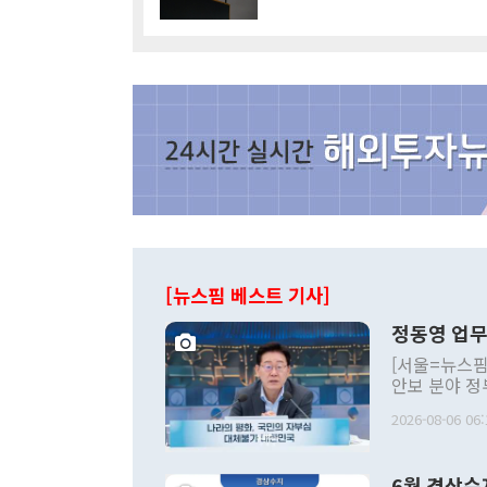
[뉴스핌 베스트 기사]
정동영 업무
[서울=뉴스핌
안보 분야 정
평화공존 발전
2026-08-06 06:
발언 중에는 
언한 것이 있
령은 공개적으
6월 경상수