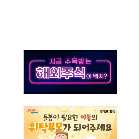
버리지 위험수위…숨은 차입이 더 큰 변수"
대응 1단계 진압 중
야, 경쟁상대 中과 비교해야"
하는 '선봉'의 대민 봉사
미사일 1발 발사… 올해 10번째·42일 만 도발
 새 안보 위기… 반군·마약카르텔이 습득해 전투 활용
어선 구조
무해한 표면 부식 물질"
분만에 진화...외국인 노동자 숨져
즌2