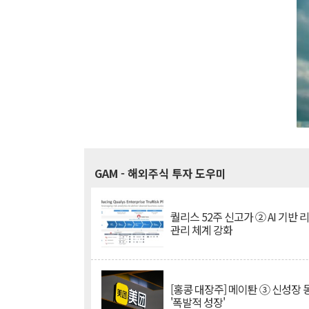
GAM
- 해외주식 투자 도우미
퀄리스 52주 신고가 ② AI 기반 
관리 체계 강화
[홍콩 대장주] 메이퇀 ③ 신성장
'폭발적 성장'