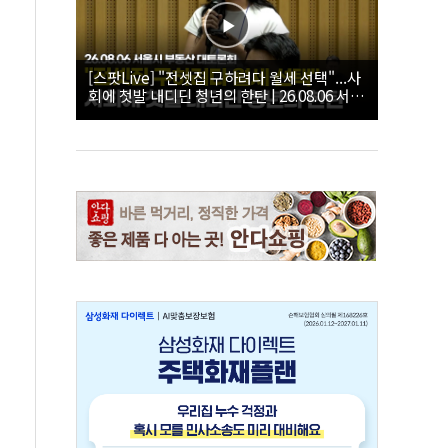
[스팟Live] "전셋집 구하려다 월세 선택"...사
회에 첫발 내디딘 청년의 한탄 | 26.08.06 서울
시 부동산 대토론회