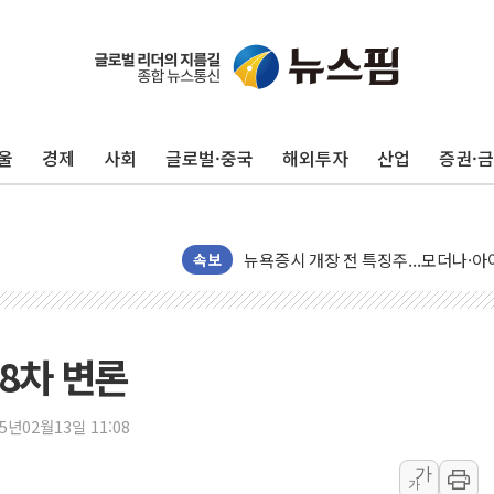
울
경제
사회
글로벌·중국
해외투자
산업
증권·
리투아니아 국방 "러, 우크라 드론으로
구광모, 내주 실리콘밸리서 젠슨 황 
뉴욕증시 개장 전 특징주...모더나
속보
김정관 장관 "영업이익 N% 성과급
뉴욕증시 프리뷰, 미 주가선물 AI주
청와대, 북한 단거리 탄도미사일 발사
8차 변론
금값 7주 만에 최고…美 고용 둔화·
[인도증시] 중동 긴장 완화에 실적 호
25년02월13일 11:08
러, 1인칭시점 드론으로 우크라 민간
가
가
[베트남 증시] 지수 하락 속 'DGC