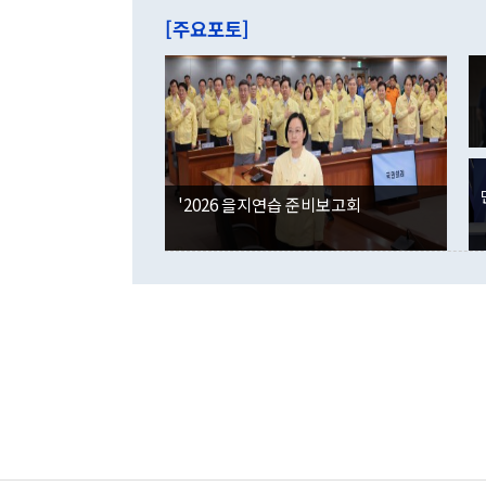
주의에 근거한
줄면서 25억
[주요포토]
라며 "여러분
억1000만달
이 9월 러시
였던 올해 3
며 "정부 차
인의 해외투자
은 "그것은 
각각 증가했다
잘랐다. 정 
국인의 국내 
않았다는 점에
감소하며 전월
사합의 복원,
경신했다. 외
권이라는 지적
분기 말 만기
뒤 "여기 업
다. 내국인의
'2026 을지연습 준비보고회
부의 한 소식
다. eoyn2@
를 거쳐 결정
련 부처 장관
하고 대통령의
한 문제"라고 지적했다. 이재명 대통령이
외교 국방 등
2026.08.05 ◆시대착오적 접근, 대북 인식 오류 더욱 문제인 것은 정 장관
의 이같은 주
실과 다른 인
격히 변화하고
못하고 있다는
되뇌는 것은 
법을 호도하고
이나 미국은 