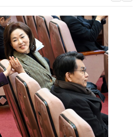
'월가의 황제' 다이먼 "금융시장 레
양주 섬유염색공장서 화재 1명 중상…
김정관 산업부 장관 "주 52시간 손봐
해군 1함대 창설 80주년…지역과 함께
[3보] 북, 원산서 동해로 단거리 탄도
우크라 드론 전술, 중남미 콜롬비아에
동해해경, 독도 해상서 부유물 감긴 
주한미군 "오산기지 누출, 백린 아닌 
구미 폐염산처리업체서 불 2시간30여
해군과 함께하는 '불금전파, 송정' 시