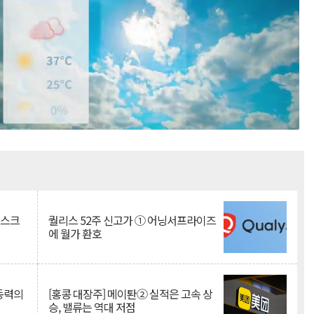
Mute
리스크
퀄리스 52주 신고가 ① 어닝서프라이즈
에 월가 환호
 동력의
[홍콩 대장주] 메이퇀② 실적은 고속 상
승, 밸류는 역대 저점