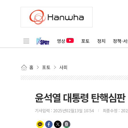
영상
포토
정치
정책·서
홈
포토
사회
윤석열 대통령 탄핵심판 
기사입력 :
2025년02월13일 10:54
최종수정 :
20