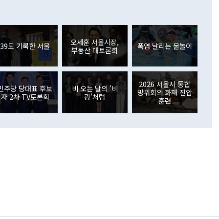
 어떤 희망이라 하더라도 그건 아직 조율되지 않은 방법"이
6000만달러 흑자를 나타냈다. 금융계정 순자산은 6월 중 467
들께서 디스카운트해 주시면 좋겠다"고 선을 그었다. 정 장관
러 증가해 월간 기준 역대 최대 증가 폭을 기록했다. 종전 최대
아 블라디보스토크에서 열리는 '동방경제포럼(EEF)'을 언급하
월(369억9000만달러)을 넘어선 것이다. 직접투자에서는 내국
원에서 (참석을) 검토하고 있다"고 발언한 데 대해서도 조 장관
가 80억1000만달러, 외국인의 국내투자가 46억3000만달러
외교부의 몫"이라며 "아직 거기까지 진도가 나가지 않았다"고
오세훈 서울시장,
. 증권투자에서는 외국인의 국내 주식 매도세가 이어졌다. 외
39도 기록한 서울
폭염 날리는 물놀이
부동산 대토론회
장관이 이날 소개한 대북 구상과 설명은 정부 내 조율을 거치지
주식 투자는 차익실현 매도 등의 영향으로 316억1000만달러
서 문제가 있다. 특히 주적 표현 대체와 국호 사용, 9·19 군
(-310억5000만달러)에 이어 역대 최대 순매도 기록을 다시
 4자회담 추진 등은 통일부 장관이 결정할 사안이 아니어서 월
국인의 국내 채권투자는 세계국채지수(WGBI) 자금 유입에도
이 나오고 있다. 이 대통령은 정 장관의 업무보고를 듣고 난
도래 영향으로 증가 폭이 줄어든 52억9000만달러를 기록했
2026 서울시 통합
무보고에 발표했다고 승인난 건 아니다"라고 재차 확인했다. 정
민주당 당대표 후보
비 오는 날의 '비
 해외 증권투자는 주식을 중심으로 35억6000만달러 증가했
방위회의 화재 진압
자 2차 TV토론회
광'처럼
통은 "정 장관의 발언 내용은 대부분 국가안전보장회의(NSC)
newspim.com
훈련
된 사안이 아닌 정 장관의 개인적 생각에 가깝다"며 "안보 관
이 정부의 공식 정책이 아닌 사안을 추진하겠다고 업무보고를
 면전에서 '국군통수권자가 나서야 한다'고 주장한 것은 심각
 5일 청와대 영빈관에서 열린 통일
 외교 안보 부처 업무보고에서 발언하고 있다. [사진=청와대]
장이 현 시점에서 이미 참고가 될 수 없는 과거의 경험 또는 사
식에 기반하고 있다는 것이다. 정 장관이 주장하는 구상은 급
 있는 북한의 전략과 한반도 및 국제 정세를 전혀 반영하지
 비판이 제기되고 있다. 정 장관이 "흘러간 선(先)비핵화만
현실을 바꾸지 못한다"고 언급한 것은 지금까지의 대북 접근
 있다. 북핵 위기 발발 이후 지금까지 모든 핵 협상에서 한국
북한에 선비핵화를 공식적으로 요구한 적이 없기 때문이다. 지