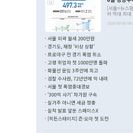
주의적 희망에
관의 대북 정
[서울=뉴스핌
관 부처 장관
어 역대 최대
관의 무리한 
출 호조로 월
다. [정동영 통일부 장관이 지난달 23일 오후 서울 종로구 정부서울청사에
2026-08-06 08:
료=한국은행] 한국은행이 6일 발표한 '2026년 6월 국제수지(잠정)'에
서 취임 1주년 
면 지난 6월
부 장관 권한
1000만달러
서울 외곽 월세 200만원
발전 구상'을
이에 따라 올
적 갈등 해결
경기도, 재정 '비상 상황'
했다. 경상수
결과 혐오의 
9000만달러
프로야구 전 경기 폭염 취소
년간의 CVI
지 기준 상품
고령 취업자 첫 1000만명 돌파
무너졌다고도 
며 월간 기준
현실을 바꾸는
달러로 38.
화물선 운임 3주만에 최고
를 평화 체제
196.9% 급
검찰 수사권, 72년만에 막 내려
함께 4자 대
수출은 160
지만 이 대통
서울 첫 폭염중대경보
(18.6%) 
화공존 정책이
했다. 통관 기
'300억 사기' 차가원 구속
다"고 지적했
(16.4%)
투리가 잡혀 
실거주 아니면 세금 껑충
월(-10억9
쁜 상황이 초
증가와 유류할
실적 발표 앞둔 스페이스X
9·19 군사
기록했지만 
[히든스테이지] 즌·오아 첫 도전
"우리의 선의
로 전환됐다.
으로 약간의 의문
를 기록해 전
관은 업무보고
는 배당수입