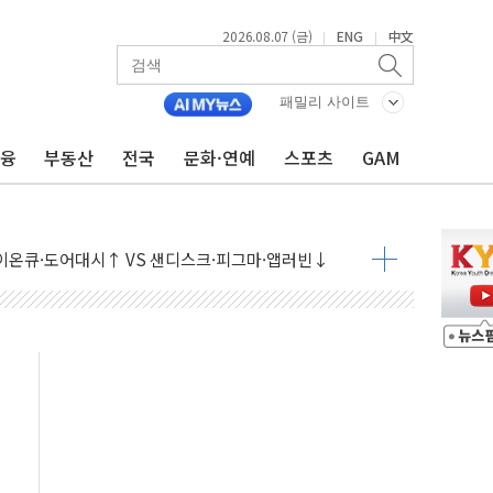
2026.08.07 (금)
ENG
中文
|
|
패밀리 사이트
금융
부동산
전국
문화·연예
스포츠
GAM
 나토 회원국 공격 검토… 거짓 깃발 작전"
재회…로봇·AI 데이터센터·모빌리티 구체화
·아이온큐·도어대시↑ VS 샌디스크·피그마·앱러빈↓
 반대…상법·자본시장법 개정 논의"
 차익실현 속 혼조세...웨스턴디지털·샌디스크↓
에 긴급 안보 점검회의
호르무즈 재개방 기대에 강세
조까지, 상승...호실적 보고 기업 상승세 뚜렷
인 '사파리' 공격… 시민들 공포감 극대화 전략
' 임시 주총 기대감에 홀로 상한가…마진 잔액은 사상 최고