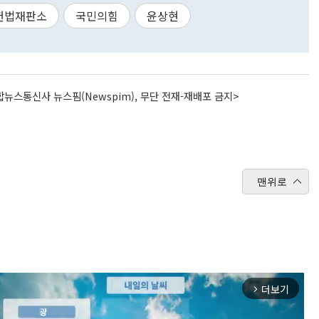
헌법재판소
국민의힘
윤상현
뉴스통신사 뉴스핌(Newspim), 무단 전재-재배포 금지>
맨위로
더보기
arrow_forward_ios