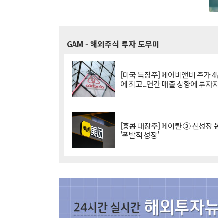
GAM
- 해외주식 투자 도우미
[미국 특징주] 에어비앤비 주가 4
에 최고...연간 매출 상향에 투자
[홍콩 대장주] 메이퇀 ③ 신성장
'폭발적 성장'