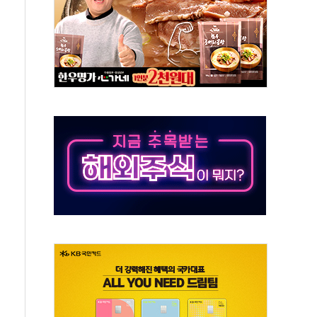
라우드플레어·태양광주↑ VS 트레이드데스크·웬디스↓
종자 7359명 끝까지 찾겠다"
 톤 낮춰
항시 '시끌'
름…수도권 집중 완화 전환점"
 주재… "전폭적 공급 확대·속도전 총력"
…美 태양광주 급등
해도 놀랍지 않아"
태양광 착공…여의도 1.6배 규모