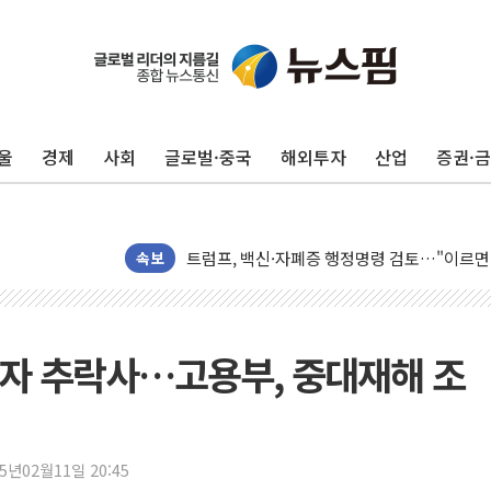
울
경제
사회
글로벌·중국
해외투자
산업
증권·
미 연준 매파 기세 꺾이나…고용 감소에 9월 
[종합] 이슬람 수니파 3국, '공동방위협정' 
트럼프, 백신·자폐증 행정명령 검토…"이르면
속보
美 항소법원, 백악관 무도회장 공사 중단 명
이란 핵심 원유 수출항 '하르그섬', 최근 1주일
美 고용 쇼크에 엔화 장중 급등…시장은 "또 
자 추락사…고용부, 중대재해 조
[AI MY 뉴스] 뉴욕 반도체주 프리뷰...美 고
뉴욕증시 프리뷰, 美 고용 쇼크에 금리 인상 
[종합] 美 7월 고용 2만3000명 감소 '쇼크'
25년02월11일 20:45
[사진] 이슬람 수니파 3개국, 공동방위협정 