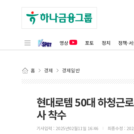
영상
포토
정치
정책·서
홈
경제
경제일반
현대로템 50대 하청근로
사 착수
기사입력 :
2025년02월11일 16:46
최종수정 :
20