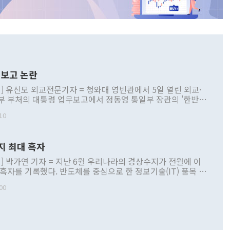
보고 논란
] 유신모 외교전문기자 = 청와대 영빈관에서 5일 열린 외교·
부 부처의 대통령 업무보고에서 정동영 통일부 장관의 '한반도
 구상'과 업무보고 발언이 논란을 빚고 있다. 이날 정 장관의
10
정부 내 조율을 거치지 않은 사안을 정책으로 추진하겠다고 공
는가 하면 사실 관계에 맞지 않은 설명도 있었다. 이재명 대통
로 신중을 기해 달라고 경고했고, 조현 외교부 장관은 '이상
지 최대 흑자
 근거한 비현실적 구상'이라는 비판을 내놨다. 그동안 정 장
책 관련 발언이 물의를 빚은 적은 여러 번 있지만 대통령과 유
] 박가연 기자 = 지난 6월 우리나라의 경상수지가 전월에 이
이 공개적으로 부정적 입장을 표명한 것은 이례적이다. 정 장
 흑자를 기록했다. 반도체를 중심으로 한 정보기술(IT) 품목 수
대북 접근법과 월권을 제어해야 한다는 목소리도 높아지고 있
간 상품수출이 처음으로 1000억달러를 넘어선 영향이다. [자
00
 따르
기자간담회를 하고 있다. [사진=통일부] 2026.07.23 ◆통일
 경상수지는 497억3000만달러 흑자로 집계됐다. 전월(386억
 넘어선 주장 정 장관은 이날 업무보고에서 '한반도 평화공존
)에 이어 두 달 연속 월간 기준 역대 최대 기록을 갈아치웠다.
 설명하면서 이재명 정부 2년차 핵심 과제로 상호 존중·평화
해 상반기 누적 경상수지 흑자는 1910억1000만달러를 기록
·핵 없는 한반도 등 3대 기본 방향을 제시했다. 정 장관은 "대
지 흑자를 견인한 것은 상품수지다. 6월 상품수지는 478억