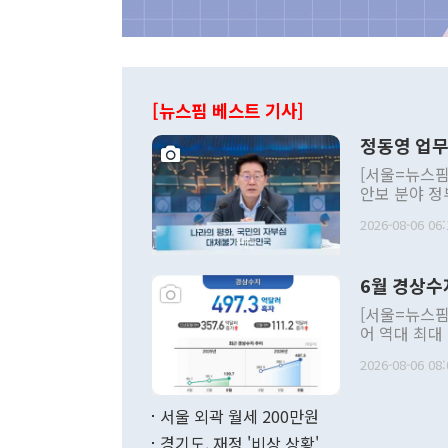
[뉴스핌 베스트 기사]
정동영 업무
[서울=뉴스핌
안보 분야 정
평화공존 발전
2026-08-06 06:
발언 중에는 
언한 것이 있
령은 공개적으
6월 경상수
주의적 희망에
관의 대북 정
[서울=뉴스핌
관 부처 장관
어 역대 최대
관의 무리한 
출 호조로 월
다. [정동영 통일부 장관이 지난달 23일 오후 서울 종로구 정부서울청사에
2026-08-06 08:
료=한국은행] 한국은행이 6일 발표한 '2026년 6월 국제수지(잠정)'에
서 취임 1주년 
면 지난 6월
부 장관 권한
1000만달러
서울 외곽 월세 200만원
발전 구상'을
이에 따라 올
적 갈등 해결
경기도, 재정 '비상 상황'
했다. 경상수