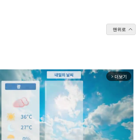
맨위로
더보기
arrow_forward_ios