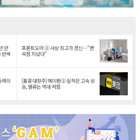
Mute
년 만
프론트도어 ② 사상 최고가 경신…"변
자 반색
곡점 지났다"
 동력의
[홍콩 대장주] 메이퇀② 실적은 고속 상
승, 밸류는 역대 저점