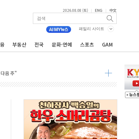
2026.08.08 (토)
ENG
中文
|
|
패밀리 사이트
금융
부동산
전국
문화·연예
스포츠
GAM
동결 전망 우세
체결… 이스라엘·이란 위협에 맞설 자체 억지력 강화
 다음 주"
령…트럼프 제동
 이상 '올스톱'… 美 해상봉쇄 영향
개입했나" 촉각
용 쇼크에 반도체주 '활짝'
우려 후퇴…나스닥 선물 1%대 상승
…9월 금리 인상 기대 후퇴
체결