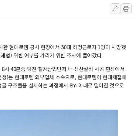
가
뉴욕증시 개장 전 특징주...아틀라시안·클
가
보훈부, 미 DPAA와 MOU… "6·25 미군 실
트럼프 "금리 내려야"…파월 때와 달리 워시엔
특정 정치인 측근 포항시 정책특보 내정설...포
李 "해남 태양광, 대한민국 다음 100년 밑거
위치한 현대로템 공사 현장에서 50대 하청근로자 1명이 사망했
李 대통령, '6시간 마라톤 부동산 2차 회의'
해법) 위반 여부를 가리기 위한 조사에 들어갔다.
트럼프, 中 겨냥 폴리실리콘 관세 15% 부과
전 8시 40분쯤 당진 철강산업단지 내 생산설비 시공 현장에서
[사진] 빈살만과 에르도안의 만남
 67년생)는 현대로템 외부업체 소속으로, 현대로템이 현대제철에
이란와이어 "이란 최고지도자 위독…곧 사망
철골 구조물을 설치하는 과정에서 8m 아래로 떨어진 것으로
남동발전, 해남군에 국내 최대 규모 400MW 