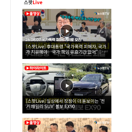
스팟
Live
[스팟Live] 李대통령 "국가폭력 피해자, 국가
가 치유해야…국가 책임 유효기간 없어"｜
26.08.07 국가폭력 피해자 위로 오찬
[스팟Live] 일상에서 장점이 더 돋보이는 '전
기 패밀리 SUV' 볼보 EX90