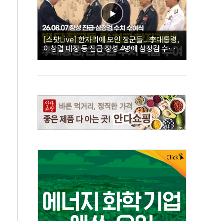
[스팟Live] 한자리에 모인 장군들...李대통령,
이상렬 대장 등 진급 장성 4명에 삼정검 수치
직접 수여｜26.08.07 장성 진급·삼정검 수치
수여식